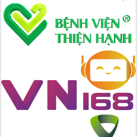
Hội nghị Ban Chấp hành Đảng bộ tỉnh
Đắk Lắk lần thứ 2 (mở rộng)
Tập trung giải phóng mặt bằng, đẩy
nhanh tiến độ Tuyến đường bộ ven
biển
Gỡ khó, khởi công xây dựng, sửa chữa
toàn bộ nhà ở cho hộ dân đúng tiến độ
đề ra
UBND tỉnh Đắk Lắk tổng kết công tác
quốc phòng, quân sự địa phương năm
2025
Tập trung triển khai quyết liệt, đồng bộ
các giải pháp nhằm thực hiện hiệu quả
các nhiệm vụ đề ra năm 2025
Phát huy vai trò của người có uy tín
trong phòng chống tảo hôn và hôn
nhân cận huyết thống
Nông sản Tây Nguyên thu hút doanh
nghiệp nước ngoài
Đắk Lắk định vị thương hiệu du lịch
“Biển – Rừng – Cà phê” trong không