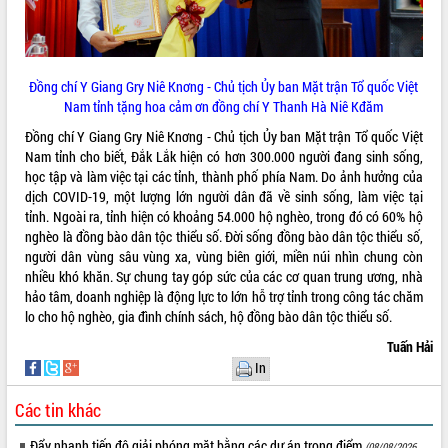
phá cơ chế - Hợp tác công tư
Đề án 06 tạo bước ngoặt đột phá trong
cải cách hành chính tỉnh Đắk Lắk
Kết nối tour, đẩy mạnh chuyển đổi số
Đồng chí Y Giang Gry Niê Knơng - Chủ tịch Ủy ban Mặt trận Tổ quốc Việt
để phát triển du lịch Đắk Lắk
Nam tỉnh tặng hoa cảm ơn đồng chí Y Thanh Hà Niê Kđăm
Khởi động Dự án Đầu tư xây dựng hạ
Đồng chí Y Giang Gry Niê Knơng - Chủ tịch Ủy ban Mặt trận Tổ quốc Việt
tầng kỹ thuật Cụm công nghiệp Tân
Nam tỉnh cho biết, Đắk Lắk hiện có hơn 300.000 người đang sinh sống,
Tiến
học tập và làm việc tại các tỉnh, thành phố phía Nam. Do ảnh hưởng của
Gặp mặt các cơ quan báo chí nhân Kỷ
dịch COVID-19, một lượng lớn người dân đã về sinh sống, làm việc tại
niệm 101 năm Ngày Báo chí Cách
tỉnh. Ngoài ra, tỉnh hiện có khoảng 54.000 hộ nghèo, trong đó có 60% hộ
mạng Việt Nam
nghèo là đồng bào dân tộc thiểu số. Đời sống đồng bào dân tộc thiểu số,
Đắk Lắk sơ kết 4 năm triển khai thực
người dân vùng sâu vùng xa, vùng biên giới, miền núi nhìn chung còn
hiện Đề án 06 của Chính phủ
nhiều khó khăn. Sự chung tay góp sức của các cơ quan trung ương, nhà
hảo tâm, doanh nghiệp là động lực to lớn hỗ trợ tỉnh trong công tác chăm
Họp báo thông tin về Hội nghị Công bố
lo cho hộ nghèo, gia đình chính sách, hộ đồng bào dân tộc thiểu số.
Quy hoạch và Xúc tiến đầu tư tỉnh Đắk
Lắk
Tuấn Hải
Khơi thông điểm nghẽn, đẩy nhanh
In
giải ngân vốn khắc phục thiên tai
Các tin khác
HĐND tỉnh thông qua điều chỉnh Quy
hoạch tỉnh thời kỳ 2021-2030
Đẩy nhanh tiến độ giải phóng mặt bằng các dự án trọng điểm
(08/08/2026,