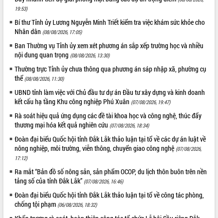
Hội thảo góp ý hồ sơ điều chỉnh quy
19:53)
hoạch tỉnh Đắk Lắk thời kỳ 2021-2030,
Bí thư Tỉnh ủy Lương Nguyễn Minh Triết kiểm tra việc khám sức khỏe cho
tầm nhìn đến năm 2050
Nhân dân
(08/08/2026, 17:05)
Nâng cao hiệu quả hoạt động của các
doanh nghiệp nhà nước
Ban Thường vụ Tỉnh ủy xem xét phương án sắp xếp trường học và nhiều
nội dung quan trọng
(08/08/2026, 13:30)
Hội nghị triển khai kết nối mạng
truyền số liệu chuyên dùng phục vụ cơ
Thường trực Tỉnh ủy chưa thông qua phương án sáp nhập xã, phường cụ
quan Đảng, Nhà nước
thể
(08/08/2026, 11:30)
Lễ phát động chuỗi hoạt động chung
UBND tỉnh làm việc với Chủ đầu tư dự án Đầu tư xây dựng và kinh doanh
tay làm sạch môi trường
kết cấu hạ tầng Khu công nghiệp Phú Xuân
(07/08/2026, 19:47)
Xã Ea Kar bước chuyển mình trong
Rà soát hiệu quả ứng dụng các đề tài khoa học và công nghệ, thúc đẩy
công tác cải cách hành chính mô hình
thương mại hóa kết quả nghiên cứu
(07/08/2026, 18:34)
mới
Đoàn đại biểu Quốc hội tỉnh Đắk Lắk thảo luận tại tổ về các dự án luật về
UBND tỉnh họp báo định kỳ tháng 4
nông nghiệp, môi trường, viễn thông, chuyển giao công nghệ
(07/08/2026,
năm 2026
17:12)
Hội thảo khoa học “Giải pháp thúc đẩy
Ra mắt “Bản đồ số nông sản, sản phẩm OCOP, du lịch thôn buôn trên nền
phát triển nền kinh tế xanh tại tỉnh
tảng số của tỉnh Đắk Lắk”
(07/08/2026, 16:46)
Đắk Lắk”
Đoàn đại biểu Quốc hội tỉnh Đắk Lắk thảo luận tại tổ về công tác phòng,
Tăng cường giám sát, đôn đốc thực
chống tội phạm
hiện nhiệm vụ quản lý tài sản công
(06/08/2026, 18:32)
hàng tuần