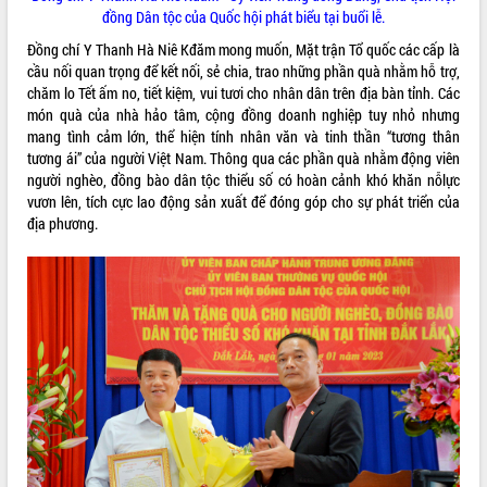
đồng Dân tộc của Quốc hội phát biểu tại buổi lễ.
phát triển mới
Thường trực HĐND tỉnh Đắk Lắk gặp
Đồng chí Y Thanh Hà Niê Kđăm mong muốn, Mặt trận Tổ quốc các cấp là
mặt Đoàn chuyên gia y tế TP. Hồ Chí
cầu nối quan trọng để kết nối, sẻ chia, trao những phần quà nhằm hỗ trợ,
Minh
chăm lo Tết ấm no, tiết kiệm, vui tươi cho nhân dân trên địa bàn tỉnh. Các
THỐNG KÊ TRUY CẬP
món quà của nhà hảo tâm, cộng đồng doanh nghiệp tuy nhỏ nhưng
Lễ truy điệu và an táng hài cốt liệt sĩ
mang tình cảm lớn, thể hiện tính nhân văn và tinh thần “tương thân
tại Nghĩa trang Liệt sĩ xã Sơn Hòa
Hôm nay:
37841
tương ái” của người Việt Nam. Thông qua các phần quà nhằm động viên
Bàn giải pháp tháo gỡ khó khăn trong
Tất cả:
66083164
người nghèo, đồng bào dân tộc thiểu số có hoàn cảnh khó khăn nỗlực
xuất khẩu sầu riêng và triển khai quy
vươn lên, tích cực lao động sản xuất để đóng góp cho sự phát triển của
định EUDR
địa phương.
Thứ trưởng Bộ Nông nghiệp và Môi
trường Nguyễn Hoàng Hiệp khảo sát
vùng trồng và doanh nghiệp đóng gói
sầu riêng tại Đắk Lắk
Trình diễn nghệ thuật chế biến các
món ăn từ sầu riêng
Đắk Lắk công bố Quy hoạch và xúc
tiến đầu tư tỉnh
Ngành cá ngừ Đắk Lắk chủ động thích
ứng để giữ vững thị trường xuất khẩu
Diễn đàn Kinh tế tư nhân Việt Nam đột