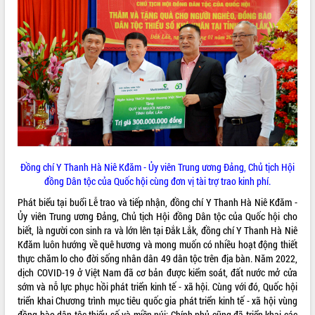
ĐIỂM TIN VĂN BẢN
QUY HOẠCH - KẾ HOẠCH
Đồng chí Y Thanh Hà Niê Kđăm - Ủy viên Trung ương Đảng, Chủ tịch Hội
đồng Dân tộc của Quốc hội cùng đơn vị tài trợ trao kinh phí.
Phát biểu tại buổi Lễ trao và tiếp nhận, đồng chí Y Thanh Hà Niê Kđăm -
Ủy viên Trung ương Đảng, Chủ tịch Hội đồng Dân tộc của Quốc hội cho
biết, là người con sinh ra và lớn lên tại Đắk Lắk, đồng chí Y Thanh Hà Niê
Kđăm luôn hướng về quê hương và mong muốn có nhiều hoạt động thiết
thực chăm lo cho đời sống nhân dân 49 dân tộc trên địa bàn. Năm 2022,
dịch COVID-19 ở Việt Nam đã cơ bản được kiểm soát, đất nước mở cửa
sớm và nỗ lực phục hồi phát triển kinh tế - xã hội. Cùng với đó, Quốc hội
triển khai Chương trình mục tiêu quốc gia phát triển kinh tế - xã hội vùng
đồng bào dân tộc thiểu số và miền núi; Chính phủ cũng đã triển khai các