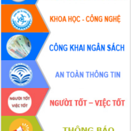
Chuyển đổi số 'mở đường' cho nông
nghiệp Đắk Lắk tăng trưởng bứt phá
Triển khai đồng bộ đo đạc, lập hồ sơ
địa chính, hoàn thiện cơ sở dữ liệu đất
đai
Ứng dụng sinh trắc học - Bước tiến
trong hành trình chuyển đổi số tại Đắk
Lắk
Đắk Lắk nâng cao hiệu quả công tác
Đảng từ Sổ tay đảng viên điện tử
Đắk Lắk đẩy mạnh nuôi biển công
nghệ, hướng tới phát triển thủy sản
bền vững
Tập huấn nâng cao năng lực triển khai
chuyển đổi số cho cán bộ, công chức
cấp xã
Đắk Lắk phát động hưởng ứng Ngày
Quyền của người tiêu dùng Việt Nam
2026
Đẩy mạnh cải cách hành chính, quyết
tâm đạt được mục tiêu tăng trưởng