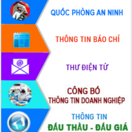
Tập huấn ứng dụng trí tuệ nhân tạo (AI)
trong thương mại điện tử năm 2026
Đoàn đại biểu Quốc hội tỉnh Đắk Lắk
trao đổi thông tin trước Kỳ họp thứ
nhất, Quốc hội khóa XVI
Quyết liệt cải cách hành chính, khơi
thông nguồn lực phát triển
Nâng cao hiệu lực, hiệu quả HĐND
tỉnh thông qua hiện đại hóa hành chính
Xã Ea Phê gắn cải cách hành chính với
chuyển đổi số
Phó Chủ tịch Thường trực UBND tỉnh
Hồ Thị Nguyên Thảo làm việc tại Trung
tâm Phục vụ hành chính công xã Ea
Phê
Xây dựng nền hành chính số đồng
hành cùng nông dân dân, doanh nghiệp
Giai đoạn 2026-2030, Đắk Lắk phấn
đấu có 77% xã đạt chuẩn nông thôn
mới