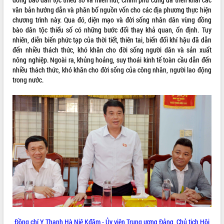
văn bản hướng dẫn và phân bổ nguồn vốn cho các địa phương thực hiện
VIDEO
chương trình này. Qua đó, diện mạo và đời sống nhân dân vùng đồng
bào dân tộc thiểu số có những bước đổi thay khả quan, ổn định. Tuy
Loading the player...
nhiên, diễn biến phức tạp của thời tiết, thiên tai, biến đổi khí hậu đã dẫn
Khám bệnh, cấp phát thuốc miễn phí
đến nhiều thách thức, khó khăn cho đời sống người dân và sản xuất
và tặng quà người dân xã Cư Pui
nông nghiệp. Ngoài ra, khủng hoảng, suy thoái kinh tế toàn cầu dẫn đến
nhiều thách thức, khó khăn cho đời sống của công nhân, người lao động
Hội nghị UBND tỉnh Đắk Lắk thường kỳ
trong nước.
tháng 7/2026
Lễ truy tặng danh hiệu “Bà Mẹ Việt
Nam Anh hùng” và trao Huân chương
Lao động
ALBUM ẢNH
UBND tỉnh Đắk Lắk triển khai nhiệm
vụ 6 tháng cuối năm 2026
Kỳ họp thứ Hai, Hội đồng nhân dân
tỉnh khóa XI quyết nghị nhiều nội dung
quan trọng
Bí thư Tỉnh ủy Lương Nguyễn Minh
Triết thăm, tặng quà người có công với
cách mạng
Rà soát, hoàn thiện hệ thống thiết chế
Đồng chí Y Thanh Hà Niê Kđăm - Ủy viên Trung ương Đảng, Chủ tịch Hội
văn hóa, thể thao đáp ứng yêu cầu
LIÊN KẾT WEB