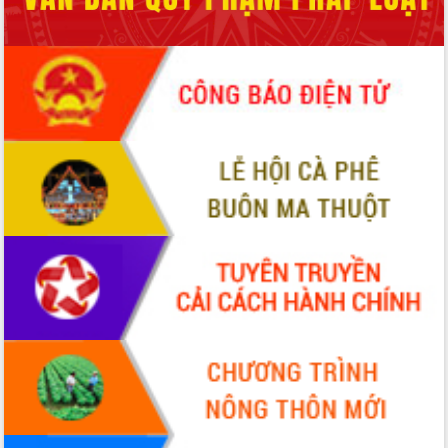
Hòn Yến phát triển du lịch gắn với bảo
tồn biển
Lấy ý kiến điều chỉnh Quy hoạch tỉnh
Đắk Lắk thời kỳ 2021-2030, tầm nhìn
đến năm 2050
Phát động chiến dịch 30 ngày đêm
giải phóng mặt bằng Tuyến đường bộ
ven biển
Đắk Lắk nỗ lực thúc đẩy tăng trưởng
kinh tế từ 10% trở lên trong Quý
II/2026
Đắk Lắk ký kết thỏa thuận hợp tác về
chuyển đổi số giai đoạn 2026 – 2030
với Tập đoàn Bưu chính Viễn thông
Việt Nam
Thứ trưởng Bộ Y tế làm việc với tỉnh
Đắk Lắk về phát triển nhân lực y tế
cho trạm y tế cấp xã
Du lịch Đắk Lắk nâng tầm trải nghiệm
du khách thông qua Hệ thống cơ sở dữ
liệu và Bản đồ số