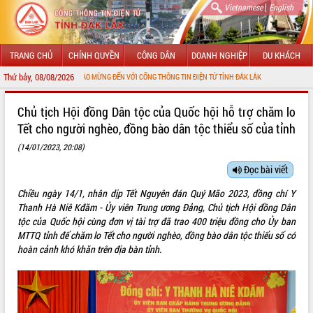
|
Vietnamese
English
TRANG CHỦ
CHÍNH QUYỀN
CÔNG DÂN
DOANH NGHIỆP
DU KHÁCH
Thứ bảy, 08/08/2026
CHÀO MỪNG ĐẾN VỚI CỔNG THÔNG TIN ĐIỆN TỬ TỈNH ĐẮK LẮK
GIỚI THIỆU
Chủ tịch Hội đồng Dân tộc của Quốc hội hỗ trợ chăm lo
Tết cho người nghèo, đồng bào dân tộc thiểu số của tỉnh
LÃNH ĐẠO UBND TỈNH
(14/01/2023, 20:08)
TIN TỨC SỰ KIỆN
Đọc bài viết
SỞ, BAN, NGÀNH
Chiều ngày 14/1, nhân dịp Tết Nguyên đán Quý Mão 2023, đồng chí Y
Thanh Hà Niê Kđăm - Ủy viên Trung ương Đảng, Chủ tịch Hội đồng Dân
UBND CÁC XÃ, PHƯỜNG
tộc của Quốc hội cùng đơn vị tài trợ đã trao 400 triệu đồng cho Ủy ban
MTTQ tỉnh để chăm lo Tết cho người nghèo, đồng bào dân tộc thiểu số có
THÔNG TIN CHỈ ĐẠO ĐIỀU HÀNH
hoàn cảnh khó khăn trên địa bàn tỉnh.
HỆ THỐNG VĂN BẢN
VĂN BẢN HĐND TỈNH