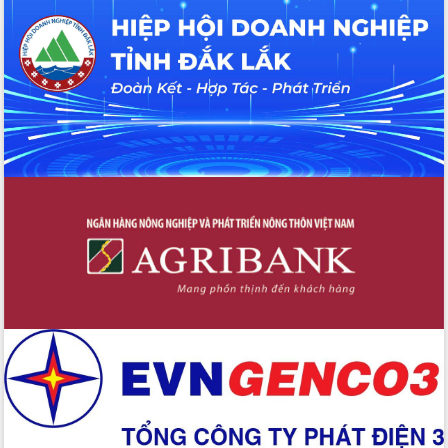
chúc mừng các bệnh viện nhân Ngày
Thầy thuốc Việt Nam
Rộn ràng lễ hội truyền thống Sông
nước Đà Nông lần thứ I năm 2026
Kỳ họp Chuyên đề lần thứ Năm, HĐND
tỉnh Đắk Lắk thông qua các nghị quyết
quan trọng
Thống nhất danh sách giới thiệu ứng
cử đại biểu Quốc hội khoá XVI và đại
biểu HĐND tỉnh Đắk Lắk, nhiệm kỳ
2026-2031
Phát động hai phong trào thi đua quan
trọng trong kỷ nguyên mới
Hội nghị lần thứ tư Ban Chỉ đạo công
tác bầu cử tỉnh Đắk Lắk
Hội nghị Báo cáo viên Trung ương
tháng 01/2026
Phó Thủ tướng Hồ Quốc Dũng đánh giá
cao kết quả Chiến dịch Quang Trung
tại Đắk Lắk