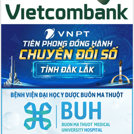
gian phát triển mới
Hội nghị chia sẻ kinh nghiệm, chuyển
giao kỹ thuật y tế, định hướng phát
triển chuyên sâu đến 2030
Chuyển đổi số mở ra không gian phát
triển trong lĩnh vực văn hóa, du lịch
Công bố quyết định của Ban Thường
vụ Tỉnh ủy về công tác cán bộ.
Thủ tướng Phạm Minh Chính: Khẩn
trương tái thiết cuộc sống người dân
sau thiên tai
Tập trung nâng cao chất lượng, tổ
chức sản xuất sầu riêng theo hướng
bền vững
Đẩy nhanh công tác khắc phục, ổn
định đời sống Nhân dân sau bão số 13
Bí thư Tỉnh ủy Lương Nguyễn Minh
Triết dự Ngày hội đại đoàn kết tại
Buôn Đăk Tuôr, xã Cư Pui
Khởi công xây dựng Trường Phổ thông