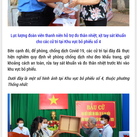
quan trọng
Bí thư Tỉnh ủy Lương Nguyễn Minh
Triết thăm, tặng quà người có công với
cách mạng
Rà soát, hoàn thiện hệ thống thiết chế
Lực lượng đoàn viên thanh niên hỗ trợ đo thân nhiệt, xịt tay sát khuẩn
văn hóa, thể thao đáp ứng yêu cầu
LIÊN KẾT WEB
cho các cử tri tại Khu vực bỏ phiếu số 4
phát triển mới
Bên cạnh đó, để phòng, chống dịch Covid-19, các cử tri tại đây đã thực
Thường trực HĐND tỉnh Đắk Lắk gặp
hiện nghiêm quy định về phòng chống dịch như đeo khẩu trang, giữ
mặt Đoàn chuyên gia y tế TP. Hồ Chí
khoảng cách an toàn, rửa tay sát khuẩn và đo thân nhiệt trước khi vào
Minh
khu vực bỏ phiếu.
THỐNG KÊ TRUY CẬP
Lễ truy điệu và an táng hài cốt liệt sĩ
Dưới đây là một số hình ảnh tại Khu vực bỏ phiếu số 4, thuộc phường
tại Nghĩa trang Liệt sĩ xã Sơn Hòa
Hôm nay:
9294
Thống nhất:
Bàn giải pháp tháo gỡ khó khăn trong
Tất cả:
66054617
xuất khẩu sầu riêng và triển khai quy
định EUDR
Thứ trưởng Bộ Nông nghiệp và Môi
trường Nguyễn Hoàng Hiệp khảo sát
vùng trồng và doanh nghiệp đóng gói
sầu riêng tại Đắk Lắk
Trình diễn nghệ thuật chế biến các