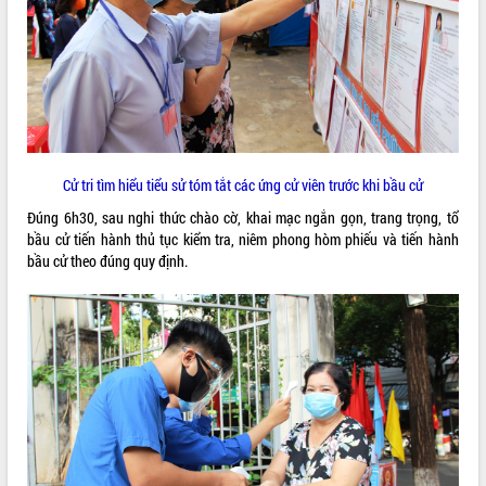
VIDEO
Cử tri tìm hiểu tiểu sử tóm tắt các ứng cử viên trước khi bầu cử
Đúng 6h30, sau nghi thức chào cờ, khai mạc ngắn gọn, trang trọng, tổ
bầu cử tiến hành thủ tục kiểm tra, niêm phong hòm phiếu và tiến hành
Khám bệnh, cấp phát thuốc miễn phí
bầu cử theo đúng quy định.
và tặng quà người dân xã Cư Pui
Hội nghị UBND tỉnh Đắk Lắk thường kỳ
tháng 7/2026
Lễ truy tặng danh hiệu “Bà Mẹ Việt
Nam Anh hùng” và trao Huân chương
Lao động
ALBUM ẢNH
UBND tỉnh Đắk Lắk triển khai nhiệm
vụ 6 tháng cuối năm 2026
Kỳ họp thứ Hai, Hội đồng nhân dân
tỉnh khóa XI quyết nghị nhiều nội dung