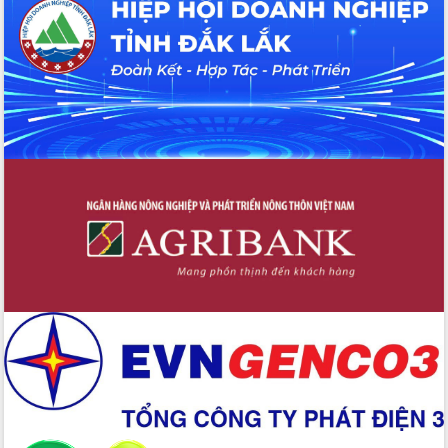
tác bầu cử tỉnh Đắk Lắk
Hội nghị Báo cáo viên Trung ương
tháng 01/2026
Phó Thủ tướng Hồ Quốc Dũng đánh giá
cao kết quả Chiến dịch Quang Trung
tại Đắk Lắk
Hội nghị Ban Chấp hành Đảng bộ tỉnh
Đắk Lắk lần thứ 2 (mở rộng)
Tập trung giải phóng mặt bằng, đẩy
nhanh tiến độ Tuyến đường bộ ven
biển
Gỡ khó, khởi công xây dựng, sửa chữa
toàn bộ nhà ở cho hộ dân đúng tiến độ
đề ra
UBND tỉnh Đắk Lắk tổng kết công tác
quốc phòng, quân sự địa phương năm
2025
Tập trung triển khai quyết liệt, đồng bộ
các giải pháp nhằm thực hiện hiệu quả
các nhiệm vụ đề ra năm 2025
Phát huy vai trò của người có uy tín