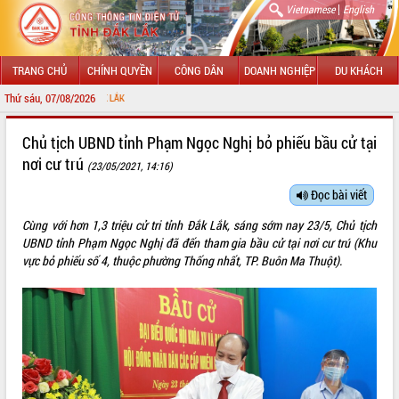
|
Vietnamese
English
TRANG CHỦ
CHÍNH QUYỀN
CÔNG DÂN
DOANH NGHIỆP
DU KHÁCH
Thứ sáu, 07/08/2026
CHÀO MỪNG ĐẾN VỚI
GIỚI THIỆU
Chủ tịch UBND tỉnh Phạm Ngọc Nghị bỏ phiếu bầu cử tại
nơi cư trú
(23/05/2021, 14:16)
LÃNH ĐẠO UBND TỈNH
Đọc bài viết
TIN TỨC SỰ KIỆN
Cùng với hơn 1,3 triệu cử tri tỉnh Đắk Lắk, sáng sớm nay 23/5, Chủ tịch
SỞ, BAN, NGÀNH
UBND tỉnh Phạm Ngọc Nghị đã đến tham gia bầu cử tại nơi cư trú (Khu
vực bỏ phiếu số 4, thuộc phường Thống nhất, TP. Buôn Ma Thuột).
UBND CÁC XÃ, PHƯỜNG
THÔNG TIN CHỈ ĐẠO ĐIỀU HÀNH
HỆ THỐNG VĂN BẢN
VĂN BẢN HĐND TỈNH