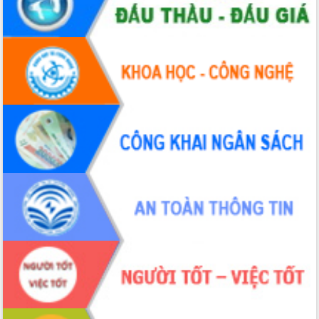
cấp xã
Đắk Lắk phát động hưởng ứng Ngày
Quyền của người tiêu dùng Việt Nam
2026
Đẩy mạnh cải cách hành chính, quyết
tâm đạt được mục tiêu tăng trưởng
hai con số trong năm 2026
Tổ chức trang trọng Lễ hội Đền thờ
Lương Văn Chánh năm 2026
Phó Bí thư Tỉnh ủy Đắk Lắk Đỗ Hữu
Huy giữ chức Bí thư Đảng ủy Ủy Ban
Nhân dân tỉnh
Bệnh án điện tử thúc đẩy chuyển đổi
số y tế tại Đắk Lắk
Chuyển đổi số thư viện: Mở rộng
không gian tri thức trong thời đại số
Đánh giá, rút kinh nghiệm công tác tổ
chức diễn tập trước ngày bầu cử
Chương trình “Gặp gỡ hữu nghị –
Friendship Meeting New Year 2026”