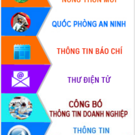
Xây dựng nền hành chính số đồng
hành cùng nông dân dân, doanh nghiệp
Giai đoạn 2026-2030, Đắk Lắk phấn
đấu có 77% xã đạt chuẩn nông thôn
mới
Chuyển đổi số 'mở đường' cho nông
nghiệp Đắk Lắk tăng trưởng bứt phá
Triển khai đồng bộ đo đạc, lập hồ sơ
địa chính, hoàn thiện cơ sở dữ liệu đất
đai
Ứng dụng sinh trắc học - Bước tiến
trong hành trình chuyển đổi số tại Đắk
Lắk
Đắk Lắk nâng cao hiệu quả công tác
Đảng từ Sổ tay đảng viên điện tử
Đắk Lắk đẩy mạnh nuôi biển công
nghệ, hướng tới phát triển thủy sản
bền vững
Tập huấn nâng cao năng lực triển khai
chuyển đổi số cho cán bộ, công chức