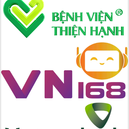
trong phòng chống tảo hôn và hôn
nhân cận huyết thống
Nông sản Tây Nguyên thu hút doanh
nghiệp nước ngoài
Đắk Lắk định vị thương hiệu du lịch
“Biển – Rừng – Cà phê” trong không
gian phát triển mới
Hội nghị chia sẻ kinh nghiệm, chuyển
giao kỹ thuật y tế, định hướng phát
triển chuyên sâu đến 2030
Chuyển đổi số mở ra không gian phát
triển trong lĩnh vực văn hóa, du lịch
Công bố quyết định của Ban Thường
vụ Tỉnh ủy về công tác cán bộ.
Thủ tướng Phạm Minh Chính: Khẩn
trương tái thiết cuộc sống người dân
sau thiên tai
Tập trung nâng cao chất lượng, tổ
chức sản xuất sầu riêng theo hướng
bền vững