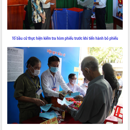
món ăn từ sầu riêng
Đắk Lắk công bố Quy hoạch và xúc
tiến đầu tư tỉnh
Ngành cá ngừ Đắk Lắk chủ động thích
ứng để giữ vững thị trường xuất khẩu
Diễn đàn Kinh tế tư nhân Việt Nam đột
Tổ bầu cử thực hiện kiểm tra hòm phiếu trước khi tiến hành bỏ phiếu
phá cơ chế - Hợp tác công tư
Đề án 06 tạo bước ngoặt đột phá trong
cải cách hành chính tỉnh Đắk Lắk
Kết nối tour, đẩy mạnh chuyển đổi số
để phát triển du lịch Đắk Lắk
Khởi động Dự án Đầu tư xây dựng hạ
tầng kỹ thuật Cụm công nghiệp Tân
Tiến
Gặp mặt các cơ quan báo chí nhân Kỷ
niệm 101 năm Ngày Báo chí Cách
mạng Việt Nam
Đắk Lắk sơ kết 4 năm triển khai thực
hiện Đề án 06 của Chính phủ
Họp báo thông tin về Hội nghị Công bố