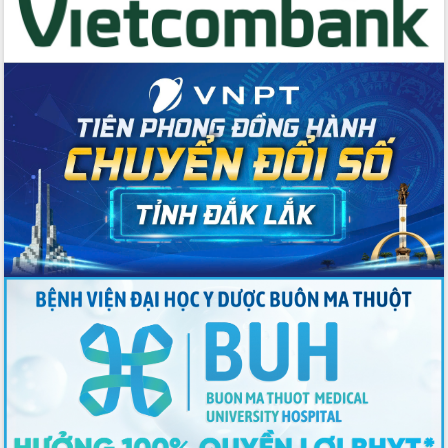
Đẩy nhanh công tác khắc phục, ổn
định đời sống Nhân dân sau bão số 13
Bí thư Tỉnh ủy Lương Nguyễn Minh
Triết dự Ngày hội đại đoàn kết tại
Buôn Đăk Tuôr, xã Cư Pui
Khởi công xây dựng Trường Phổ thông
nội trú liên cấp tiểu học và THCS xã Ia
Rvê
Phó Thủ tướng Chính phủ Mai Văn
Chính chia sẻ, động viên người dân
chịu ảnh hưởng nặng từ bão số 13
Chủ tịch UBND tỉnh kiểm tra công tác
phòng, chống bão số 13 tại các địa
bàn xung yếu
Tập trung đẩy nhanh giải ngân nguồn
vốn các chương trình mục tiêu quốc
gia
Xã Ea H'leo giữ vững và nâng cao chất
lượng các tiêu chí nông thôn mới
Công bố quyết định của Ban Thường
vụ Tỉnh ủy về công tác cán bộ