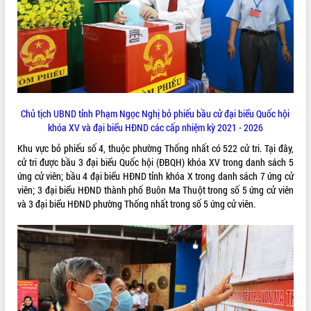
ĐIỂM TIN VĂN BẢN
QUY HOẠCH - KẾ HOẠCH
Chủ tịch UBND tỉnh Phạm Ngọc Nghị bỏ phiếu bầu cử đại biểu Quốc hội
khóa XV và đại biểu HĐND các cấp nhiệm kỳ 2021 - 2026
Khu vực bỏ phiếu số 4, thuộc phường Thống nhất có 522 cử tri. Tại đây,
cử tri được bầu 3 đại biểu Quốc hội (ĐBQH) khóa XV trong danh sách 5
ứng cử viên; bầu 4 đại biểu HĐND tỉnh khóa X trong danh sách 7 ứng cử
viên; 3 đại biểu HĐND thành phố Buôn Ma Thuột trong số 5 ứng cử viên
và 3 đại biểu HĐND phường Thống nhất trong số 5 ứng cử viên.