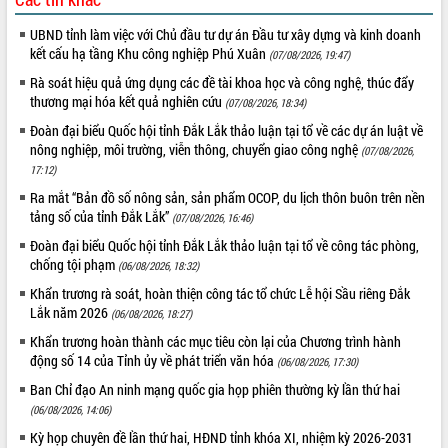
Hội thảo khoa học “Giải pháp thúc đẩy
UBND tỉnh làm việc với Chủ đầu tư dự án Đầu tư xây dựng và kinh doanh
phát triển nền kinh tế xanh tại tỉnh
kết cấu hạ tầng Khu công nghiệp Phú Xuân
(07/08/2026, 19:47)
Đắk Lắk”
Rà soát hiệu quả ứng dụng các đề tài khoa học và công nghệ, thúc đẩy
Tăng cường giám sát, đôn đốc thực
thương mại hóa kết quả nghiên cứu
hiện nhiệm vụ quản lý tài sản công
(07/08/2026, 18:34)
hàng tuần
Đoàn đại biểu Quốc hội tỉnh Đắk Lắk thảo luận tại tổ về các dự án luật về
Tháo gỡ những vướng mắc, đẩy mạnh
nông nghiệp, môi trường, viễn thông, chuyển giao công nghệ
(07/08/2026,
công tác cải cách thủ tục hành chính
17:12)
tại Trung tâm Phục vụ hành chính
Ra mắt “Bản đồ số nông sản, sản phẩm OCOP, du lịch thôn buôn trên nền
công tỉnh
tảng số của tỉnh Đắk Lắk”
(07/08/2026, 16:46)
Đắk Lắk: Tôn vinh 46 giải pháp tại Hội
Đoàn đại biểu Quốc hội tỉnh Đắk Lắk thảo luận tại tổ về công tác phòng,
thi Sáng tạo Kỹ thuật 2024 - 2025
chống tội phạm
(06/08/2026, 18:32)
Đắk Lắk rà soát, điều chỉnh Đề án 190
Khẩn trương rà soát, hoàn thiện công tác tổ chức Lễ hội Sầu riêng Đắk
về phát triển nuôi trồng thủy sản
Lắk năm 2026
(06/08/2026, 18:27)
Phó Chủ tịch UBND tỉnh Đắk Lắk
Khẩn trương hoàn thành các mục tiêu còn lại của Chương trình hành
Trương Công Thái kiểm tra thực địa
động số 14 của Tỉnh ủy về phát triển văn hóa
(06/08/2026, 17:30)
Dự án cao tốc Khánh Hòa - Buôn Ma
Thuột
Ban Chỉ đạo An ninh mạng quốc gia họp phiên thường kỳ lần thứ hai
Định vị cà phê Việt Nam như một “di
(06/08/2026, 14:06)
sản sống” trong dòng chảy toàn cầu
Kỳ họp chuyên đề lần thứ hai, HĐND tỉnh khóa XI, nhiệm kỳ 2026-2031