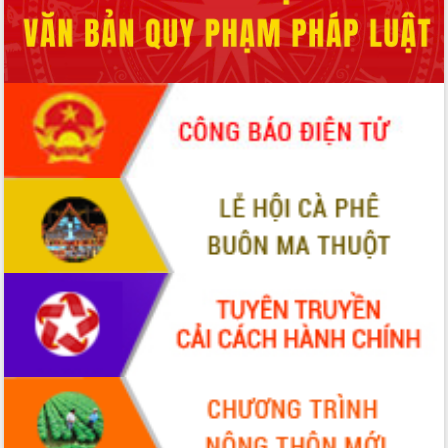
Thứ trưởng Bộ Y tế làm việc với tỉnh
Đắk Lắk về phát triển nhân lực y tế
cho trạm y tế cấp xã
Du lịch Đắk Lắk nâng tầm trải nghiệm
du khách thông qua Hệ thống cơ sở dữ
liệu và Bản đồ số
Tập huấn ứng dụng trí tuệ nhân tạo (AI)
trong thương mại điện tử năm 2026
Đoàn đại biểu Quốc hội tỉnh Đắk Lắk
trao đổi thông tin trước Kỳ họp thứ
nhất, Quốc hội khóa XVI
Quyết liệt cải cách hành chính, khơi
thông nguồn lực phát triển
Nâng cao hiệu lực, hiệu quả HĐND
tỉnh thông qua hiện đại hóa hành chính
Xã Ea Phê gắn cải cách hành chính với
chuyển đổi số
Phó Chủ tịch Thường trực UBND tỉnh
Hồ Thị Nguyên Thảo làm việc tại Trung
tâm Phục vụ hành chính công xã Ea
Phê