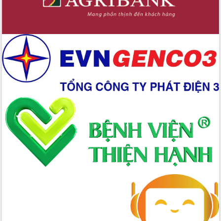
xuất nông nghiệp bền vững, phát thải
thấp
Tọa đàm kỷ niệm 95 năm Ngày thành
lập Hội Liên hiệp Phụ nữ Việt Nam
Đắk Lắk tổ chức Ngày hội Chuyển đổi
số với chủ đề: “Công nghệ số - kiến
tạo tương lai”
Tập trung phát triển khoa học công
nghệ, đổi mới sáng tạo và chuyển đổi
số lĩnh vực nông nghiệp và môi trường
“Hồ sơ phi địa giới – Bước tiến mới
trong cải cách hành chính”
Phó Chủ tịch UBND tỉnh Nguyễn Thiên
Văn kiểm tra công tác chống khai thác
IUU và nuôi trồng thủy sản
Tăng cường các giải pháp nhằm phát
triển hiệu quả khoa học, công nghệ,
đổi mới sáng tạo và chuyển đổi số
Tỉnh Đắk Lắk hiện đại hóa y tế từ bệnh
án điện tử
Tập huấn công tác đối ngoại và tuyên