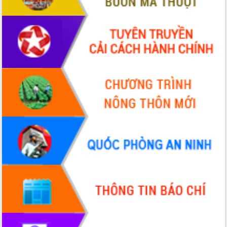
quan trọng
Thống nhất danh sách giới thiệu ứng
cử đại biểu Quốc hội khoá XVI và đại
biểu HĐND tỉnh Đắk Lắk, nhiệm kỳ
2026-2031
Phát động hai phong trào thi đua quan
trọng trong kỷ nguyên mới
Hội nghị lần thứ tư Ban Chỉ đạo công
tác bầu cử tỉnh Đắk Lắk
Hội nghị Báo cáo viên Trung ương
tháng 01/2026
Phó Thủ tướng Hồ Quốc Dũng đánh giá
cao kết quả Chiến dịch Quang Trung
tại Đắk Lắk
Hội nghị Ban Chấp hành Đảng bộ tỉnh
Đắk Lắk lần thứ 2 (mở rộng)
Tập trung giải phóng mặt bằng, đẩy
nhanh tiến độ Tuyến đường bộ ven
biển
Gỡ khó, khởi công xây dựng, sửa chữa