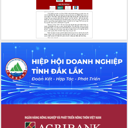
Việt Nam 2025 và biểu dương 25 tập
thể, cá nhân tiêu biểu
Hội nghị lần thứ nhất Ban Chỉ đạo
công tác bầu cử tỉnh Đắk Lắk
Hội nghị UBND tỉnh thường kỳ tháng
10 năm 2025
Kỳ họp chuyên đề lần thứ Ba, HĐND
tỉnh khóa X
Bí thư Tỉnh ủy Lương Nguyễn Minh
Triết kiểm tra việc thực hiện chống
khai thác IUU
Hội thảo chuyên đề “Hành trình xuất
khẩu nông sản Việt Nam qua thương
mại điện tử cùng Amazon”
Đại hội Thi đua yêu nước tỉnh Đắk Lắk
lần thứ I (2025-2030)
Đồng chí Lương Nguyễn Minh Triết
được chỉ định làm Bí thư Tỉnh ủy Đắk
Lắk nhiệm kỳ 2025 – 2030
Tập trung triển khai các giải pháp sản