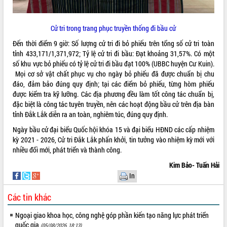
Lắk
Đắk Lắk nâng cao hiệu quả công tác
Cử tri trong trang phục truyền thống đi bầu cử
Đảng từ Sổ tay đảng viên điện tử
Đến thời điểm 9 giờ: Số lượng cử tri đi bỏ phiếu trên tổng số cử tri toàn
Đắk Lắk đẩy mạnh nuôi biển công
tỉnh 433,171/1,371,972; Tỷ lệ cử tri đi bầu: Đạt khoảng 31,57%. Có một
nghệ, hướng tới phát triển thủy sản
số khu vực bỏ phiếu có tỷ lệ cử tri đi bầu đạt 100% (UBBC huyện Cư Kuin).
bền vững
Mọi cơ sở vật chất phục vụ cho ngày bỏ phiếu đã được chuẩn bị chu
Tập huấn nâng cao năng lực triển khai
đáo, đảm bảo đúng quy định; tại các điểm bỏ phiếu, từng hòm phiếu
chuyển đổi số cho cán bộ, công chức
được kiểm tra kỹ lưỡng. Các địa phương đều làm tốt công tác chuẩn bị,
cấp xã
đặc biệt là công tác tuyên truyền, nên các hoạt động bầu cử trên địa bàn
Đắk Lắk phát động hưởng ứng Ngày
tỉnh Đắk Lắk diễn ra an toàn, nghiêm túc, đúng quy định.
Quyền của người tiêu dùng Việt Nam
Ngày bầu cử đại biểu Quốc hội khóa 15 và đại biểu HĐND các cấp nhiệm
2026
kỳ 2021 - 2026, Cử tri Đắk Lắk phấn khởi, tin tưởng vào nhiệm kỳ mới với
Đẩy mạnh cải cách hành chính, quyết
nhiều đổi mới, phát triển và thành công.
tâm đạt được mục tiêu tăng trưởng
hai con số trong năm 2026
Kim Bảo- Tuấn Hải
In
Tổ chức trang trọng Lễ hội Đền thờ
Lương Văn Chánh năm 2026
Các tin khác
Phó Bí thư Tỉnh ủy Đắk Lắk Đỗ Hữu
Huy giữ chức Bí thư Đảng ủy Ủy Ban
Ngoại giao khoa học, công nghệ góp phần kiến tạo năng lực phát triển
Nhân dân tỉnh
quốc gia
(05/08/2026, 18:13)