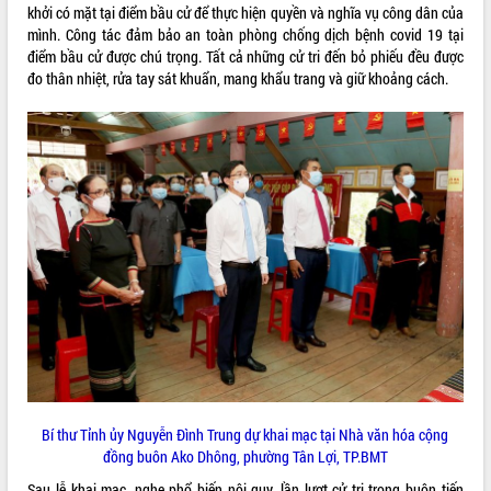
khởi có mặt tại điểm bầu cử để thực hiện quyền và nghĩa vụ công dân của
VIDEO
mình. Công tác đảm bảo an toàn phòng chống dịch bệnh covid 19 tại
điểm bầu cử được chú trọng. Tất cả những cử tri đến bỏ phiếu đều được
đo thân nhiệt, rửa tay sát khuẩn, mang khẩu trang và giữ khoảng cách.
Bí thư Tỉnh ủy Lương Nguyễn Minh
Triết thăm, tặng quà người có công với
cách mạng
Rà soát, hoàn thiện hệ thống thiết chế
văn hóa, thể thao đáp ứng yêu cầu
phát triển mới
Thường trực HĐND tỉnh Đắk Lắk gặp
mặt Đoàn chuyên gia y tế TP. Hồ Chí
ALBUM ẢNH
Minh
Bí thư Tỉnh ủy Nguyễn Đình Trung dự khai mạc tại Nhà văn hóa cộng
đồng buôn Ako Dhông, phường Tân Lợi, TP.BMT
Lễ truy điệu và an táng hài cốt liệt sĩ
tại Nghĩa trang Liệt sĩ xã Sơn Hòa
Sau lễ khai mạc, nghe phổ biến nội quy, lần lượt cử tri trong buôn tiến