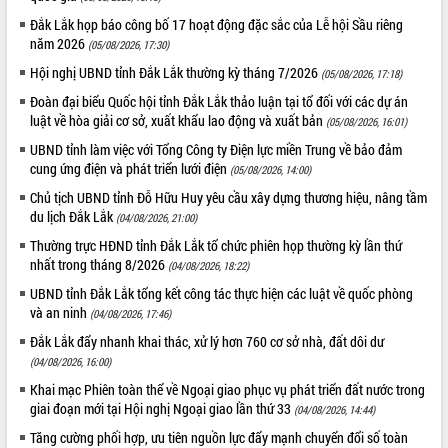
Bệnh án điện tử thúc đẩy chuyển đổi
Đắk Lắk họp báo công bố 17 hoạt động đặc sắc của Lễ hội Sầu riêng
số y tế tại Đắk Lắk
năm 2026
(05/08/2026, 17:30)
Chuyển đổi số thư viện: Mở rộng
Hội nghị UBND tỉnh Đắk Lắk thường kỳ tháng 7/2026
(05/08/2026, 17:18)
không gian tri thức trong thời đại số
Đoàn đại biểu Quốc hội tỉnh Đắk Lắk thảo luận tại tổ đối với các dự án
Đánh giá, rút kinh nghiệm công tác tổ
luật về hòa giải cơ sở, xuất khẩu lao động và xuất bản
chức diễn tập trước ngày bầu cử
(05/08/2026, 16:01)
Chương trình “Gặp gỡ hữu nghị –
UBND tỉnh làm việc với Tổng Công ty Điện lực miền Trung về bảo đảm
Friendship Meeting New Year 2026”
cung ứng điện và phát triển lưới điện
(05/08/2026, 14:00)
Bầu cử Quốc hội và HĐND: Cử tri Đắk
Chủ tịch UBND tỉnh Đỗ Hữu Huy yêu cầu xây dựng thương hiệu, nâng tầm
Lắk gửi gắm niềm tin, kỳ vọng vào lá
du lịch Đắk Lắk
(04/08/2026, 21:00)
phiếu
Thường trực HĐND tỉnh Đắk Lắk tổ chức phiên họp thường kỳ lần thứ
Đắk Lắk sẵn sàng các điều kiện cho
nhất trong tháng 8/2026
(04/08/2026, 18:22)
Ngày hội bầu cử đại biểu Quốc hội
UBND tỉnh Đắk Lắk tổng kết công tác thực hiện các luật về quốc phòng
khóa XVI và HĐND các cấp nhiệm kỳ
và an ninh
(04/08/2026, 17:46)
2026-2031
Đắk Lắk đẩy nhanh khai thác, xử lý hơn 760 cơ sở nhà, đất dôi dư
Đảm bảo cuộc bầu cử đại biểu Quốc
hội và đại biểu HĐND các cấp diễn ra
(04/08/2026, 16:00)
an toàn, hiệu quả, đúng quy định
Khai mạc Phiên toàn thể về Ngoại giao phục vụ phát triển đất nước trong
Thủ tướng Chính phủ Phạm Minh Chính
giai đoạn mới tại Hội nghị Ngoại giao lần thứ 33
(04/08/2026, 14:44)
kiểm tra, chỉ đạo hoàn thành các dự
Tăng cường phối hợp, ưu tiên nguồn lực đẩy mạnh chuyển đổi số toàn
án cao tốc và thăm khu tái định cư tại