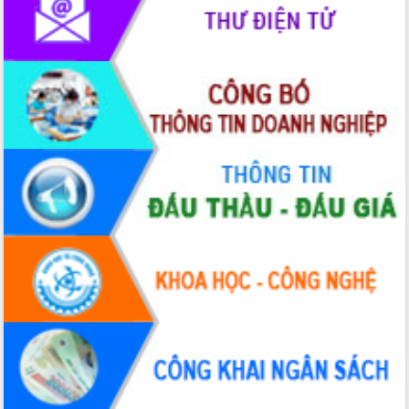
toàn bộ nhà ở cho hộ dân đúng tiến độ
đề ra
UBND tỉnh Đắk Lắk tổng kết công tác
quốc phòng, quân sự địa phương năm
2025
Tập trung triển khai quyết liệt, đồng bộ
các giải pháp nhằm thực hiện hiệu quả
các nhiệm vụ đề ra năm 2025
Phát huy vai trò của người có uy tín
trong phòng chống tảo hôn và hôn
nhân cận huyết thống
Nông sản Tây Nguyên thu hút doanh
nghiệp nước ngoài
Đắk Lắk định vị thương hiệu du lịch
“Biển – Rừng – Cà phê” trong không
gian phát triển mới
Hội nghị chia sẻ kinh nghiệm, chuyển
giao kỹ thuật y tế, định hướng phát
triển chuyên sâu đến 2030
Chuyển đổi số mở ra không gian phát
triển trong lĩnh vực văn hóa, du lịch