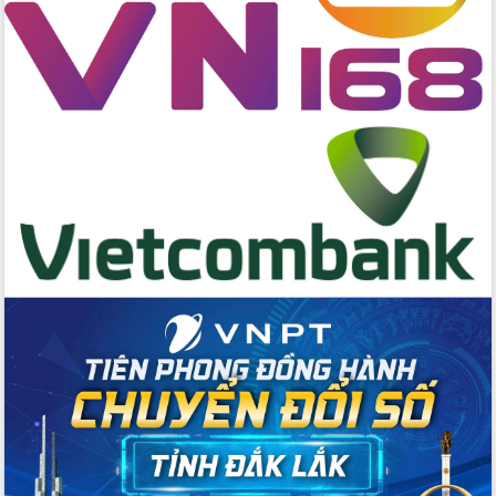
truyền quản lý biên giới, biển đảo
Nhiều cách làm hay trong chuyển đổi
số vì người dân
Quyết tâm phấn đấu hoàn thành thắng
lợi các mục tiêu, nhiệm vụ Nghị quyết
Đại hội đại biểu Đảng bộ tỉnh Đắk Lắk
nhiệm kỳ 2025-2030
Khai mạc trọng thể Đại hội đại biểu
Đảng bộ tỉnh Đắk Lắk lần thứ I, nhiệm
kỳ 2025 - 2030
Đắk Lắk hoàn thành mục tiêu xóa nhà
tạm, nhà dột nát năm 2025
Phiên trù bị Đại hội đại biểu Đảng bộ
tỉnh Đắk Lắk lần thứ I, nhiệm kỳ 2025-
2030
Hiệp hội Doanh nhân Đắk Lắk cần tiên
phong trong chuyển đổi số, kiến tạo
môi trường kinh doanh công bằng,
minh bạch
Họp Ban Chỉ đạo Quốc gia về chống