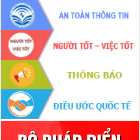
Công bố quyết định của Ban Thường
vụ Tỉnh ủy về công tác cán bộ.
Thủ tướng Phạm Minh Chính: Khẩn
trương tái thiết cuộc sống người dân
sau thiên tai
Tập trung nâng cao chất lượng, tổ
chức sản xuất sầu riêng theo hướng
bền vững
Đẩy nhanh công tác khắc phục, ổn
định đời sống Nhân dân sau bão số 13
Bí thư Tỉnh ủy Lương Nguyễn Minh
Triết dự Ngày hội đại đoàn kết tại
Buôn Đăk Tuôr, xã Cư Pui
Khởi công xây dựng Trường Phổ thông
nội trú liên cấp tiểu học và THCS xã Ia
Rvê
Phó Thủ tướng Chính phủ Mai Văn
Chính chia sẻ, động viên người dân
chịu ảnh hưởng nặng từ bão số 13
Chủ tịch UBND tỉnh kiểm tra công tác