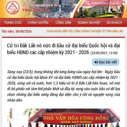
|
Vietnamese
English
TRANG CHỦ
CHÍNH QUYỀN
CÔNG DÂN
DOANH NGHIỆP
DU KHÁCH
Thứ năm, 06/08/2026
CHÀO MỪNG ĐẾN VỚI CỔNG THÔNG TIN ĐIỆN TỬ TỈNH ĐẮK LẮK
GIỚI THIỆU
Cử tri Đắk Lắk nô nức đi bầu cử đại biểu Quốc hội và đại
biểu HĐND các cấp nhiệm kỳ 2021 - 2026
(23/05/2021, 13:49)
LÃNH ĐẠO UBND TỈNH
Đọc bài viết
TIN TỨC SỰ KIỆN
Sáng nay (23/5), trong không khí tưng bừng của ngày hội lớn - Ngày bầu
SỞ, BAN, NGÀNH
cử đại biểu Quốc hội khóa XV và đại biểu HĐND các cấp nhiệm kỳ 2021 -
2026, cùng với cả nước, hơn 1,3 triệu cử tri ở Đắk Lắk hân hoan, nô nức
UBND CÁC XÃ, PHƯỜNG
đi bỏ phiếu với tâm thế phấn khởi và đầy kỳ vọng vào cuộc bầu cử để lựa
chọn những đại biểu xứng đáng đại diện cho ý chí và nguyện vọng của
nhân dân.
THÔNG TIN CHỈ ĐẠO ĐIỀU HÀNH
HỆ THỐNG VĂN BẢN
VĂN BẢN HĐND TỈNH