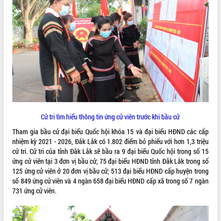
truyền số liệu chuyên dùng phục vụ cơ
quan Đảng, Nhà nước
Lễ phát động chuỗi hoạt động chung
tay làm sạch môi trường
Xã Ea Kar bước chuyển mình trong
công tác cải cách hành chính mô hình
mới
UBND tỉnh họp báo định kỳ tháng 4
năm 2026
Hội thảo khoa học “Giải pháp thúc đẩy
phát triển nền kinh tế xanh tại tỉnh
Cử tri tìm hiểu thông tin ứng cử viên trước khi bầu cử
Đắk Lắk”
Tham gia bầu cử đại biểu Quốc hội khóa 15 và đại biểu HĐND các cấp
Tăng cường giám sát, đôn đốc thực
nhiệm kỳ 2021 - 2026, Đắk Lắk có 1.802 điểm bỏ phiếu với hơn 1,3 triệu
hiện nhiệm vụ quản lý tài sản công
cử tri. Cử tri của tỉnh Đắk Lắk sẽ bầu ra 9 đại biểu Quốc hội trong số 15
hàng tuần
ứng cử viên tại 3 đơn vị bầu cử; 75 đại biểu HĐND tỉnh Đắk Lắk trong số
Tháo gỡ những vướng mắc, đẩy mạnh
125 ứng cử viên ở 20 đơn vị bầu cử; 513 đại biểu HĐND cấp huyện trong
công tác cải cách thủ tục hành chính
số 849 ứng cử viên và 4 ngàn 658 đại biểu HĐND cấp xã trong số 7 ngàn
tại Trung tâm Phục vụ hành chính
731 ứng cử viên.
công tỉnh
Đắk Lắk: Tôn vinh 46 giải pháp tại Hội
thi Sáng tạo Kỹ thuật 2024 - 2025