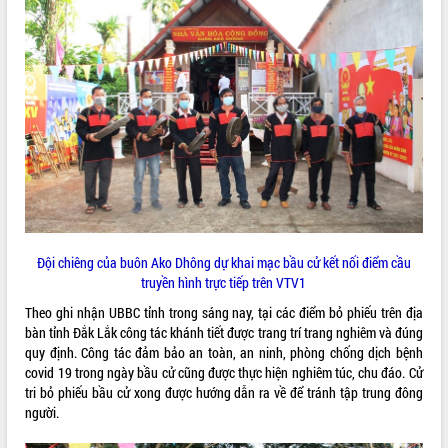
Đắk Lắk rà soát, điều chỉnh Đề án 190
về phát triển nuôi trồng thủy sản
Phó Chủ tịch UBND tỉnh Đắk Lắk
Trương Công Thái kiểm tra thực địa
Dự án cao tốc Khánh Hòa - Buôn Ma
Thuột
Định vị cà phê Việt Nam như một “di
sản sống” trong dòng chảy toàn cầu
Xây dựng nông thôn mới: Nâng cao đời
sống người dân từ những mô hình thiết
thực
Quyết liệt tháo gỡ vướng mắc, đẩy
Đội chiêng của buôn Ako Dhông dự khai mạc bầu cử kết nối điểm cầu
nhanh tiến độ các dự án trọng điểm
truyền hình trực tiếp trên VTV1
trong Khu kinh tế Nam Phú Yên
Theo ghi nhận UBBC tỉnh trong sáng nay, tại các điểm bỏ phiếu trên địa
Hòn Yến phát triển du lịch gắn với bảo
bàn tỉnh Đắk Lắk công tác khánh tiết được trang trí trang nghiêm và đúng
tồn biển
quy định. Công tác đảm bảo an toàn, an ninh, phòng chống dịch bệnh
Lấy ý kiến điều chỉnh Quy hoạch tỉnh
covid 19 trong ngày bầu cử cũng được thực hiện nghiêm túc, chu đáo. Cử
Đắk Lắk thời kỳ 2021-2030, tầm nhìn
tri bỏ phiếu bầu cử xong được hướng dẫn ra về để tránh tập trung đông
đến năm 2050
người.
Phát động chiến dịch 30 ngày đêm