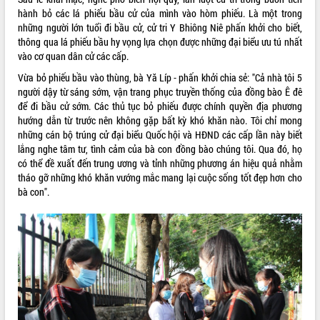
Bàn giải pháp tháo gỡ khó khăn trong
hành bỏ các lá phiếu bầu cử của mình vào hòm phiếu. Là một trong
xuất khẩu sầu riêng và triển khai quy
những người lớn tuổi đi bầu cử, cử tri Y Bhiông Niê phấn khởi cho biết,
định EUDR
thông qua lá phiếu bầu hy vọng lựa chọn được những đại biểu ưu tú nhất
vào cơ quan dân cử các cấp.
Thứ trưởng Bộ Nông nghiệp và Môi
trường Nguyễn Hoàng Hiệp khảo sát
Vừa bỏ phiếu bầu vào thùng, bà Yă Líp - phấn khởi chia sẻ: "Cả nhà tôi 5
vùng trồng và doanh nghiệp đóng gói
người dậy từ sáng sớm, vận trang phục truyền thống của đồng bào Ê đê
LIÊN KẾT WEB
sầu riêng tại Đắk Lắk
để đi bầu cử sớm. Các thủ tục bỏ phiếu được chính quyền địa phương
Trình diễn nghệ thuật chế biến các
hướng dẫn từ trước nên không gặp bất kỳ khó khăn nào. Tôi chỉ mong
món ăn từ sầu riêng
những cán bộ trúng cử đại biểu Quốc hội và HĐND các cấp lần này biết
lắng nghe tâm tư, tình cảm của bà con đồng bào chúng tôi. Qua đó, họ
Đắk Lắk công bố Quy hoạch và xúc
THỐNG KÊ TRUY CẬP
có thể đề xuất đến trung ương và tỉnh những phương án hiệu quả nhằm
tiến đầu tư tỉnh
tháo gỡ những khó khăn vướng mắc mang lại cuộc sống tốt đẹp hơn cho
Ngành cá ngừ Đắk Lắk chủ động thích
Hôm nay:
12496
bà con".
ứng để giữ vững thị trường xuất khẩu
Tất cả:
65988638
Diễn đàn Kinh tế tư nhân Việt Nam đột
phá cơ chế - Hợp tác công tư
Đề án 06 tạo bước ngoặt đột phá trong
cải cách hành chính tỉnh Đắk Lắk
Kết nối tour, đẩy mạnh chuyển đổi số
để phát triển du lịch Đắk Lắk
Khởi động Dự án Đầu tư xây dựng hạ