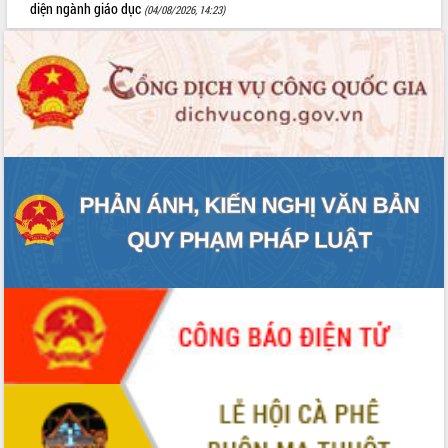
diện ngành giáo dục
(04/08/2026, 14:23)
Đắk Lắk
Sôi nổi Hội đua ngựa truyền thống Gò
Thì Thùng mừng Xuân Bính Ngọ 2026
Lãnh đạo tỉnh dâng hương tưởng niệm
tại Đập Đồng Cam đầu Xuân Bính Ngọ
Ngành nông nghiệp phấn đấu tăng
trưởng đạt 5,86% trong năm 2026
UBND tỉnh Đắk Lắk triển khai công tác
quốc phòng, quân sự địa phương năm
2026
Đắk Lắk tập trung toàn lực khắc phục
tồn tại IUU, sẵn sàng làm việc với
Đoàn thanh tra EC
Chủ tịch UBND tỉnh Tạ Anh Tuấn thăm,
chúc mừng các bệnh viện nhân Ngày
Thầy thuốc Việt Nam
Rộn ràng lễ hội truyền thống Sông
nước Đà Nông lần thứ I năm 2026
Kỳ họp Chuyên đề lần thứ Năm, HĐND
tỉnh Đắk Lắk thông qua các nghị quyết