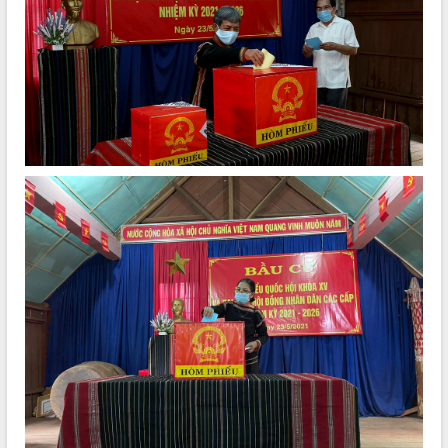
thông nguồn lực phát triển
Nâng cao hiệu lực, hiệu quả HĐND
tỉnh thông qua hiện đại hóa hành chính
Xã Ea Phê gắn cải cách hành chính với
chuyển đổi số
Phó Chủ tịch Thường trực UBND tỉnh
Hồ Thị Nguyên Thảo làm việc tại Trung
tâm Phục vụ hành chính công xã Ea
Phê
Xây dựng nền hành chính số đồng
hành cùng nông dân dân, doanh nghiệp
Giai đoạn 2026-2030, Đắk Lắk phấn
đấu có 77% xã đạt chuẩn nông thôn
mới
Chuyển đổi số 'mở đường' cho nông
nghiệp Đắk Lắk tăng trưởng bứt phá
Triển khai đồng bộ đo đạc, lập hồ sơ
địa chính, hoàn thiện cơ sở dữ liệu đất
đai
Ứng dụng sinh trắc học - Bước tiến
trong hành trình chuyển đổi số tại Đắk