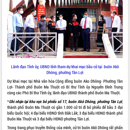
ĐIỂM TIN VĂN BẢN
QUY HOẠCH - KẾ HOẠCH
Lãnh đạo Tỉnh ủy, UBND tỉnh tham dự khai mạc bầu cử tại buôn Akô
Dhông, phường Tân Lợi
Dự khai mạc tại Nhà văn hóa Cộng đồng buôn Ako Dhông- Phường Tân
Lợi- Thành phố Buôn Ma Thuột có Bí thư Tỉnh ủy Nguyễn Đình Trung
cùng các Phó Bí thư Tỉnh ủy, lãnh đạo UBND thành phố Buôn Ma Thuột.
*
Ghi nhận tại khu vực bỏ phiếu số 17, buôn Akô Dhông, phường Tân Lợi
,
thành phố Buôn Ma Thuột có gần 1.000 cử tri đi bỏ phiếu để bầu 3 đại
biểu Quốc hội; 4 đại biểu HĐND tỉnh Đắk Lắk; 3 đại biểu HĐND thành phố
Buôn Ma Thuột và 3 đại biểu HĐND phường Tân Lợi.
Trong trang phục truyền thống của mình, cử tri buôn Akô Dhông rất phấn