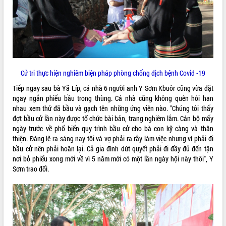
tầng kỹ thuật Cụm công nghiệp Tân
Tiến
Gặp mặt các cơ quan báo chí nhân Kỷ
niệm 101 năm Ngày Báo chí Cách
mạng Việt Nam
Đắk Lắk sơ kết 4 năm triển khai thực
hiện Đề án 06 của Chính phủ
Cử tri thực hiện nghiêm biện pháp phòng chống dịch bệnh Covid -19
Họp báo thông tin về Hội nghị Công bố
Tiếp ngay sau bà Yă Líp, cả nhà 6 người anh Y Sơm Kbuôr cũng vừa đặt
Quy hoạch và Xúc tiến đầu tư tỉnh Đắk
ngay ngắn phiếu bầu trong thùng. Cả nhà cũng không quên hỏi han
Lắk
nhau xem thử đã bầu và gạch tên những ứng viên nào. "Chúng tôi thấy
Khơi thông điểm nghẽn, đẩy nhanh
đợt bầu cử lần này được tổ chức bài bản, trang nghiêm lắm. Cán bộ mấy
giải ngân vốn khắc phục thiên tai
ngày trước về phổ biến quy trình bầu cử cho bà con kỹ càng và thân
thiện. Đáng lẽ ra sáng nay tôi và vợ phải ra rẫy làm việc nhưng vì phải đi
HĐND tỉnh thông qua điều chỉnh Quy
bầu cử nên phải hoãn lại. Cả gia đình dứt quyết phải đi đầy đủ đến tận
hoạch tỉnh thời kỳ 2021-2030
nơi bỏ phiếu xong mới về vì 5 năm mới có một lần ngày hội này thôi", Y
Hội thảo góp ý hồ sơ điều chỉnh quy
Sơm trao đổi.
hoạch tỉnh Đắk Lắk thời kỳ 2021-2030,
tầm nhìn đến năm 2050
Nâng cao hiệu quả hoạt động của các
doanh nghiệp nhà nước
Hội nghị triển khai kết nối mạng