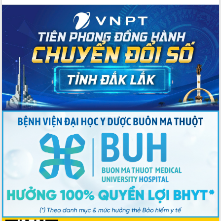
gian phát triển mới
Hội nghị chia sẻ kinh nghiệm, chuyển
giao kỹ thuật y tế, định hướng phát
triển chuyên sâu đến 2030
Chuyển đổi số mở ra không gian phát
triển trong lĩnh vực văn hóa, du lịch
Công bố quyết định của Ban Thường
vụ Tỉnh ủy về công tác cán bộ.
Thủ tướng Phạm Minh Chính: Khẩn
trương tái thiết cuộc sống người dân
sau thiên tai
Tập trung nâng cao chất lượng, tổ
chức sản xuất sầu riêng theo hướng
bền vững
Đẩy nhanh công tác khắc phục, ổn
định đời sống Nhân dân sau bão số 13
Bí thư Tỉnh ủy Lương Nguyễn Minh
Triết dự Ngày hội đại đoàn kết tại
Buôn Đăk Tuôr, xã Cư Pui
Khởi công xây dựng Trường Phổ thông