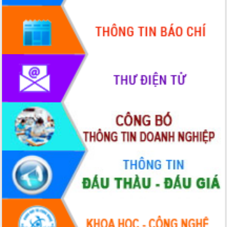
Tập huấn ứng dụng trí tuệ nhân tạo (AI)
trong thương mại điện tử năm 2026
Đoàn đại biểu Quốc hội tỉnh Đắk Lắk
trao đổi thông tin trước Kỳ họp thứ
nhất, Quốc hội khóa XVI
Quyết liệt cải cách hành chính, khơi
thông nguồn lực phát triển
Nâng cao hiệu lực, hiệu quả HĐND
tỉnh thông qua hiện đại hóa hành chính
Xã Ea Phê gắn cải cách hành chính với
chuyển đổi số
Phó Chủ tịch Thường trực UBND tỉnh
Hồ Thị Nguyên Thảo làm việc tại Trung
tâm Phục vụ hành chính công xã Ea
Phê
Xây dựng nền hành chính số đồng
hành cùng nông dân dân, doanh nghiệp
Giai đoạn 2026-2030, Đắk Lắk phấn
đấu có 77% xã đạt chuẩn nông thôn
mới