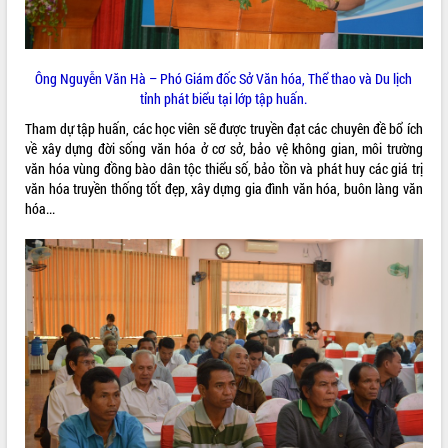
phát triển mới
Thường trực HĐND tỉnh Đắk Lắk gặp
mặt Đoàn chuyên gia y tế TP. Hồ Chí
Ông Nguyễn Văn Hà – Phó Giám đốc Sở Văn hóa, Thể thao và Du lịch
Minh
THỐNG KÊ TRUY CẬP
tỉnh phát biểu tại lớp tập huấn.
Lễ truy điệu và an táng hài cốt liệt sĩ
tại Nghĩa trang Liệt sĩ xã Sơn Hòa
Tham dự tập huấn, các học viên sẽ được truyền đạt các chuyên đề bổ ích
Hôm nay:
23358
về xây dựng đời sống văn hóa ở cơ sở, bảo vệ không gian, môi trường
Bàn giải pháp tháo gỡ khó khăn trong
Tất cả:
66068681
văn hóa vùng đồng bào dân tộc thiểu số, bảo tồn và phát huy các giá trị
xuất khẩu sầu riêng và triển khai quy
văn hóa truyền thống tốt đẹp, xây dựng gia đình văn hóa, buôn làng văn
định EUDR
hóa...
Thứ trưởng Bộ Nông nghiệp và Môi
trường Nguyễn Hoàng Hiệp khảo sát
vùng trồng và doanh nghiệp đóng gói
sầu riêng tại Đắk Lắk
Trình diễn nghệ thuật chế biến các
món ăn từ sầu riêng
Đắk Lắk công bố Quy hoạch và xúc
tiến đầu tư tỉnh
Ngành cá ngừ Đắk Lắk chủ động thích
ứng để giữ vững thị trường xuất khẩu
Diễn đàn Kinh tế tư nhân Việt Nam đột