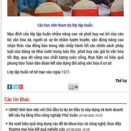
phá cơ chế - Hợp tác công tư
Đề án 06 tạo bước ngoặt đột phá trong
cải cách hành chính tỉnh Đắk Lắk
Kết nối tour, đẩy mạnh chuyển đổi số
Các học viên tham dự lớp tập huấn.
để phát triển du lịch Đắk Lắk
Mục đích của lớp tập huấn nhằm nâng cao và phát huy vai trò của cán
Khởi động Dự án Đầu tư xây dựng hạ
bộ văn hóa xã, người có uy tín nhằm tuyên truyền, vận động nâng cao
tầng kỹ thuật Cụm công nghiệp Tân
nhận thức của đồng bào trong việc chấp hành tốt các chính sách pháp
Tiến
luật của Đảng và Nhà nước trong bảo tồn, phát huy các giá trị văn hóa
Gặp mặt các cơ quan báo chí nhân Kỷ
tốt đẹp, qua đó nâng cao chất lượng cuộc sống, thực hiện có hiệu quả
niệm 101 năm Ngày Báo chí Cách
phong trào Toàn dân đoàn kết xây dựng đời sống văn hóa ở cơ sở.
mạng Việt Nam
Lớp tập huấn sẽ bế mạc vào ngày 12/7.
Đắk Lắk sơ kết 4 năm triển khai thực
hiện Đề án 06 của Chính phủ
Thế Sự
In
Họp báo thông tin về Hội nghị Công bố
Quy hoạch và Xúc tiến đầu tư tỉnh Đắk
Các tin khác
Lắk
Khơi thông điểm nghẽn, đẩy nhanh
UBND tỉnh làm việc với Chủ đầu tư dự án Đầu tư xây dựng và kinh doanh
giải ngân vốn khắc phục thiên tai
kết cấu hạ tầng Khu công nghiệp Phú Xuân
(07/08/2026, 19:47)
HĐND tỉnh thông qua điều chỉnh Quy
Rà soát hiệu quả ứng dụng các đề tài khoa học và công nghệ, thúc đẩy
hoạch tỉnh thời kỳ 2021-2030
thương mại hóa kết quả nghiên cứu
(07/08/2026, 18:34)