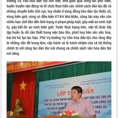
trưởng Vụ Văn hóa dân tộc cho biết, thời gian qua công tác phổ biến,
tuyên truyền vận động và tổ chức thực hiện các chính sách dân tộc đã có
VIDEO
những chuyển biến tích cực, tuy nhiên ở vùng đồng bào dân tộc thiểu số,
vùng biên giới, vùng có điều kiện KT-XH khó khăn, công tác này vẫn còn
Loading the player...
nhiều hạn chế dẫn đến tình trạng vi phạm pháp luật, gây mất an ninh trật
Khám bệnh, cấp phát thuốc miễn phí
tự, gây bất ổn an ninh biên giới. Trước thực trạng trên, việc tổ chức lớp
và tặng quà người dân xã Cư Pui
tập huấn là rất cần thiết trong việc bảo tồn, phát huy bản sắc văn hóa,
Hội nghị UBND tỉnh Đắk Lắk thường kỳ
bài trừ hủ tục lạc hậu. Phó Vụ trưởng Vụ Văn hóa dân tộc cho rằng đây
tháng 7/2026
là những vấn đề trọng tâm, cấp bách và là trách nhiệm của cả hệ thống
chính trị với công tác dân tộc nói chung và chính sách văn hóa dân tộc
Lễ truy tặng danh hiệu “Bà Mẹ Việt
nói riêng.
Nam Anh hùng” và trao Huân chương
Lao động
ALBUM ẢNH
UBND tỉnh Đắk Lắk triển khai nhiệm
vụ 6 tháng cuối năm 2026
Kỳ họp thứ Hai, Hội đồng nhân dân
tỉnh khóa XI quyết nghị nhiều nội dung
quan trọng
Bí thư Tỉnh ủy Lương Nguyễn Minh
Triết thăm, tặng quà người có công với
cách mạng
Rà soát, hoàn thiện hệ thống thiết chế
văn hóa, thể thao đáp ứng yêu cầu
LIÊN KẾT WEB