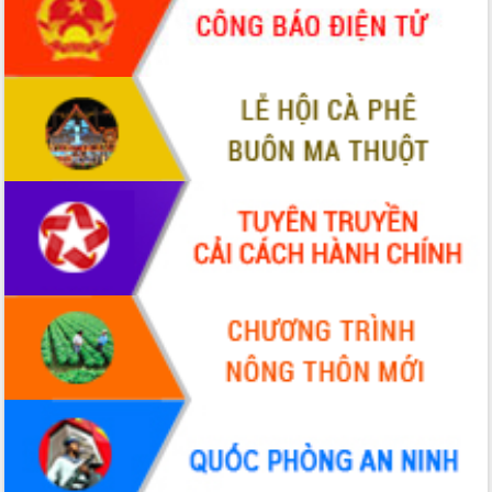
Hòn Yến phát triển du lịch gắn với bảo
tồn biển
Lấy ý kiến điều chỉnh Quy hoạch tỉnh
Đắk Lắk thời kỳ 2021-2030, tầm nhìn
đến năm 2050
Phát động chiến dịch 30 ngày đêm
giải phóng mặt bằng Tuyến đường bộ
ven biển
Đắk Lắk nỗ lực thúc đẩy tăng trưởng
kinh tế từ 10% trở lên trong Quý
II/2026
Đắk Lắk ký kết thỏa thuận hợp tác về
chuyển đổi số giai đoạn 2026 – 2030
với Tập đoàn Bưu chính Viễn thông
Việt Nam
Thứ trưởng Bộ Y tế làm việc với tỉnh
Đắk Lắk về phát triển nhân lực y tế
cho trạm y tế cấp xã
Du lịch Đắk Lắk nâng tầm trải nghiệm
du khách thông qua Hệ thống cơ sở dữ
liệu và Bản đồ số