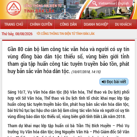
|
Vietnamese
English
TRANG CHỦ
CHÍNH QUYỀN
CÔNG DÂN
DOANH NGHIỆP
DU KHÁCH
Thứ bảy, 08/08/2026
G ĐẾN VỚI CỔNG THÔNG TIN ĐIỆN TỬ TỈNH ĐẮK LẮK
GIỚI THIỆU
Gần 80 cán bộ làm công tác văn hóa và người có uy tín
vùng đồng bào dân tộc thiểu số, vùng biên giới tỉnh
LÃNH ĐẠO UBND TỈNH
tham gia tập huấn công tác tuyên truyền bảo tồn, phát
huy bản sắc văn hóa dân tộc.
TIN TỨC SỰ KIỆN
(10/07/2018, 14:15)
Đọc bài viết
SỞ, BAN, NGÀNH
Sáng 10/7, Vụ Văn hóa dân tộc (Bộ Văn hóa, Thể thao và Du lịch) phối
UBND CÁC XÃ, PHƯỜNG
hợp với Sở Văn hóa, Thể thao và Du lịch tỉnh tổ chức khai mạc lớp tập
huấn công tác tuyên truyền bảo tồn, phát huy bản sắc văn hóa dân tộc,
THÔNG TIN CHỈ ĐẠO ĐIỀU HÀNH
bài trừ hủ tục lạc hậu cho cán bộ làm công tác văn hóa và người có uy tín
vùng đồng bào dân tộc thiểu số, vùng biên giới tỉnh Đắk Lắk năm 2018.
HỆ THỐNG VĂN BẢN
Tham dự khai mạc lớp tập huấn có bà Trần Thị Bích Huyền – Phó Vụ
trưởng Vụ Văn hóa dân tộc; ông Nguyễn Văn Hà – Phó Giám đốc Sở Văn
VĂN BẢN HĐND TỈNH