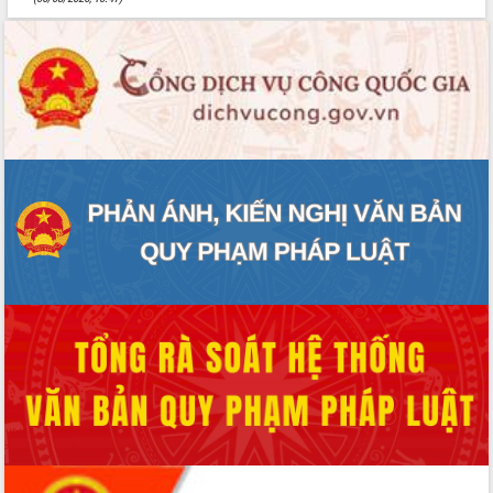
Tháo gỡ những vướng mắc, đẩy mạnh
công tác cải cách thủ tục hành chính
tại Trung tâm Phục vụ hành chính
công tỉnh
Đắk Lắk: Tôn vinh 46 giải pháp tại Hội
thi Sáng tạo Kỹ thuật 2024 - 2025
Đắk Lắk rà soát, điều chỉnh Đề án 190
về phát triển nuôi trồng thủy sản
Phó Chủ tịch UBND tỉnh Đắk Lắk
Trương Công Thái kiểm tra thực địa
Dự án cao tốc Khánh Hòa - Buôn Ma
Thuột
Định vị cà phê Việt Nam như một “di
sản sống” trong dòng chảy toàn cầu
Xây dựng nông thôn mới: Nâng cao đời
sống người dân từ những mô hình thiết
thực
Quyết liệt tháo gỡ vướng mắc, đẩy
nhanh tiến độ các dự án trọng điểm
trong Khu kinh tế Nam Phú Yên