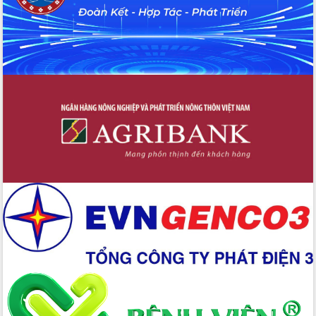
chúc mừng các bệnh viện nhân Ngày
Thầy thuốc Việt Nam
Rộn ràng lễ hội truyền thống Sông
nước Đà Nông lần thứ I năm 2026
Kỳ họp Chuyên đề lần thứ Năm, HĐND
tỉnh Đắk Lắk thông qua các nghị quyết
quan trọng
Thống nhất danh sách giới thiệu ứng
cử đại biểu Quốc hội khoá XVI và đại
biểu HĐND tỉnh Đắk Lắk, nhiệm kỳ
2026-2031
Phát động hai phong trào thi đua quan
trọng trong kỷ nguyên mới
Hội nghị lần thứ tư Ban Chỉ đạo công
tác bầu cử tỉnh Đắk Lắk
Hội nghị Báo cáo viên Trung ương
tháng 01/2026
Phó Thủ tướng Hồ Quốc Dũng đánh giá
cao kết quả Chiến dịch Quang Trung
tại Đắk Lắk