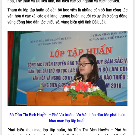
hóa, Thể thao và Du lịch tỉnh, đại diện các Sở, ngành và các học viên.
ĐIỂM TIN VĂN BẢN
Tham dự lớp tập huấn có gần 80 học viên là những cán bộ làm công tác
văn hóa ở các xã, các già làng, trưởng buôn, người có uy tín ở cộng đồng
QUY HOẠCH - KẾ HOẠCH
vùng đồng bào dân tộc thiểu số, vùng biên giới tỉnh Đắk Lắk.
Bà Trần Thị Bích Huyền – Phó Vụ trưởng Vụ Văn hóa dân tộc phát biểu
khai mạc lớp tập huấn
Phát biểu khai mạc lớp tập huấn, bà Trần Thị Bích Huyền – Phó Vụ