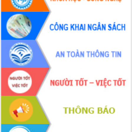
Chuyển đổi số 'mở đường' cho nông
nghiệp Đắk Lắk tăng trưởng bứt phá
Triển khai đồng bộ đo đạc, lập hồ sơ
địa chính, hoàn thiện cơ sở dữ liệu đất
đai
Ứng dụng sinh trắc học - Bước tiến
trong hành trình chuyển đổi số tại Đắk
Lắk
Đắk Lắk nâng cao hiệu quả công tác
Đảng từ Sổ tay đảng viên điện tử
Đắk Lắk đẩy mạnh nuôi biển công
nghệ, hướng tới phát triển thủy sản
bền vững
Tập huấn nâng cao năng lực triển khai
chuyển đổi số cho cán bộ, công chức
cấp xã
Đắk Lắk phát động hưởng ứng Ngày
Quyền của người tiêu dùng Việt Nam
2026
Đẩy mạnh cải cách hành chính, quyết
tâm đạt được mục tiêu tăng trưởng