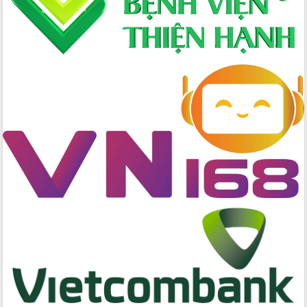
Hội nghị Ban Chấp hành Đảng bộ tỉnh
Đắk Lắk lần thứ 2 (mở rộng)
Tập trung giải phóng mặt bằng, đẩy
nhanh tiến độ Tuyến đường bộ ven
biển
Gỡ khó, khởi công xây dựng, sửa chữa
toàn bộ nhà ở cho hộ dân đúng tiến độ
đề ra
UBND tỉnh Đắk Lắk tổng kết công tác
quốc phòng, quân sự địa phương năm
2025
Tập trung triển khai quyết liệt, đồng bộ
các giải pháp nhằm thực hiện hiệu quả
các nhiệm vụ đề ra năm 2025
Phát huy vai trò của người có uy tín
trong phòng chống tảo hôn và hôn
nhân cận huyết thống
Nông sản Tây Nguyên thu hút doanh
nghiệp nước ngoài
Đắk Lắk định vị thương hiệu du lịch
“Biển – Rừng – Cà phê” trong không