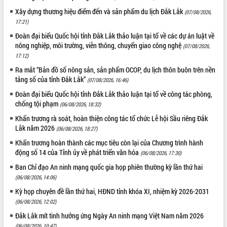
Hội thảo góp ý hồ sơ điều chỉnh quy
Xây dựng thương hiệu điểm đến và sản phẩm du lịch Đắk Lắk
(07/08/2026,
hoạch tỉnh Đắk Lắk thời kỳ 2021-2030,
17:21)
tầm nhìn đến năm 2050
Đoàn đại biểu Quốc hội tỉnh Đắk Lắk thảo luận tại tổ về các dự án luật về
Nâng cao hiệu quả hoạt động của các
nông nghiệp, môi trường, viễn thông, chuyển giao công nghệ
doanh nghiệp nhà nước
(07/08/2026,
17:12)
Hội nghị triển khai kết nối mạng
truyền số liệu chuyên dùng phục vụ cơ
Ra mắt “Bản đồ số nông sản, sản phẩm OCOP, du lịch thôn buôn trên nền
tảng số của tỉnh Đắk Lắk”
quan Đảng, Nhà nước
(07/08/2026, 16:46)
Lễ phát động chuỗi hoạt động chung
Đoàn đại biểu Quốc hội tỉnh Đắk Lắk thảo luận tại tổ về công tác phòng,
tay làm sạch môi trường
chống tội phạm
(06/08/2026, 18:32)
Xã Ea Kar bước chuyển mình trong
Khẩn trương rà soát, hoàn thiện công tác tổ chức Lễ hội Sầu riêng Đắk
công tác cải cách hành chính mô hình
Lắk năm 2026
(06/08/2026, 18:27)
mới
Khẩn trương hoàn thành các mục tiêu còn lại của Chương trình hành
UBND tỉnh họp báo định kỳ tháng 4
động số 14 của Tỉnh ủy về phát triển văn hóa
(06/08/2026, 17:30)
năm 2026
Ban Chỉ đạo An ninh mạng quốc gia họp phiên thường kỳ lần thứ hai
Hội thảo khoa học “Giải pháp thúc đẩy
(06/08/2026, 14:06)
phát triển nền kinh tế xanh tại tỉnh
Đắk Lắk”
Kỳ họp chuyên đề lần thứ hai, HĐND tỉnh khóa XI, nhiệm kỳ 2026-2031
(06/08/2026, 12:02)
Tăng cường giám sát, đôn đốc thực
hiện nhiệm vụ quản lý tài sản công
Đắk Lắk mít tinh hưởng ứng Ngày An ninh mạng Việt Nam năm 2026
hàng tuần
(06/08/2026, 10:47)