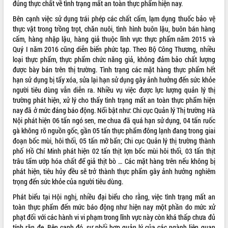
đúng thực chất về tình trạng mất an toàn thực phẩm hiện nay.
VIDEO
Bên cạnh việc sử dụng trái phép các chất cấm, lạm dụng thuốc bảo vệ
thực vật trong trồng trọt, chăn nuôi, tình hình buôn lậu, buôn bán hàng
cấm, hàng nhập lậu, hàng giả thuộc lĩnh vực thực phẩm năm 2015 và
Quý I năm 2016 cũng diễn biến phức tạp. Theo Bộ Công Thương, nhiều
loại thực phẩm, thực phẩm chức năng giả, không đảm bảo chất lượng
được bày bán trên thị trường. Tình trạng các mặt hàng thực phẩm hết
hạn sử dụng bị tẩy xóa, sửa lại hạn sử dụng gây ảnh hưởng đến sức khỏe
người tiêu dùng vẫn diễn ra. Nhiều vụ việc được lực lượng quản lý thị
trường phát hiện, xử lý cho thấy tình trạng mất an toàn thực phẩm hiện
nay đã ở mức đáng báo động. Nổi bật như: Chi cục Quản lý Thị trường Hà
Khám bệnh, cấp phát thuốc miễn phí
Nội phát hiện 06 tấn ngó sen, me chua đã quá hạn sử dụng, 04 tấn ruốc
và tặng quà người dân xã Cư Pui
gà không rõ nguồn gốc, gần 05 tấn thực phẩm đông lạnh đang trong giai
Hội nghị UBND tỉnh Đắk Lắk thường kỳ
đoạn bốc mùi, hôi thối, 05 tấn mỡ bẩn; Chi cục Quản lý thị trường thành
tháng 7/2026
phố Hồ Chí Minh phát hiện 02 tấn thịt lợn bốc mùi hôi thối, 03 tấn thịt
trâu tẩm ướp hóa chất để giả thịt bò … Các mặt hàng trên nếu không bị
Lễ truy tặng danh hiệu “Bà Mẹ Việt
phát hiện, tiêu hủy đều sẽ trở thành thực phẩm gây ảnh hưởng nghiêm
Nam Anh hùng” và trao Huân chương
trọng đến sức khỏe của người tiêu dùng.
Lao động
ALBUM ẢNH
UBND tỉnh Đắk Lắk triển khai nhiệm
Phát biểu tại Hội nghị, nhiều đại biểu cho rằng, việc tình trạng mất an
vụ 6 tháng cuối năm 2026
toàn thực phẩm đến mức báo động như hiện nay một phần do mức xử
phạt đối với các hành vi vi phạm trong lĩnh vực này còn khá thấp chưa đủ
Kỳ họp thứ Hai, Hội đồng nhân dân
tính răn đe. Bên cạnh đó, sự phối hợp quản lý của các ngành liên quan
tỉnh khóa XI quyết nghị nhiều nội dung