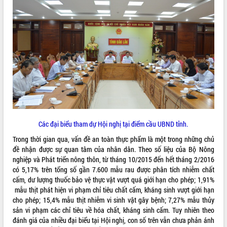
ĐIỂM TIN VĂN BẢN
QUY HOẠCH - KẾ HOẠCH
Các đại biểu tham dự Hội nghị tại điểm cầu UBND tỉnh.
Trong thời gian qua, vấn đề an toàn thực phẩm là một trong những chủ
đề nhận được sự quan tâm của nhân dân. Theo số liệu của Bộ Nông
nghiệp và Phát triển nông thôn, từ tháng 10/2015 đến hết tháng 2/2016
có 5,17% trên tổng số gần 7.600 mẫu rau được phân tích nhiễm chất
cấm, dư lượng thuốc bảo vệ thực vật vượt quá giới hạn cho phép; 1,91%
mẫu thịt phát hiện vi phạm chỉ tiêu chất cấm, kháng sinh vượt giới hạn
cho phép; 15,4% mẫu thịt nhiễm vi sinh vật gây bệnh; 7,27% mẫu thủy
sản vi phạm các chỉ tiêu về hóa chất, kháng sinh cấm. Tuy nhiên theo
đánh giá của nhiều đại biểu tại Hội nghị, con số trên vẫn chưa phản ánh