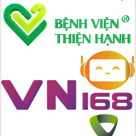
tác bầu cử tỉnh Đắk Lắk
Hội nghị Báo cáo viên Trung ương
tháng 01/2026
Phó Thủ tướng Hồ Quốc Dũng đánh giá
cao kết quả Chiến dịch Quang Trung
tại Đắk Lắk
Hội nghị Ban Chấp hành Đảng bộ tỉnh
Đắk Lắk lần thứ 2 (mở rộng)
Tập trung giải phóng mặt bằng, đẩy
nhanh tiến độ Tuyến đường bộ ven
biển
Gỡ khó, khởi công xây dựng, sửa chữa
toàn bộ nhà ở cho hộ dân đúng tiến độ
đề ra
UBND tỉnh Đắk Lắk tổng kết công tác
quốc phòng, quân sự địa phương năm
2025
Tập trung triển khai quyết liệt, đồng bộ
các giải pháp nhằm thực hiện hiệu quả
các nhiệm vụ đề ra năm 2025
Phát huy vai trò của người có uy tín