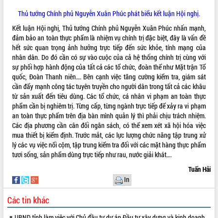
món ăn từ sầu riêng
Thủ tướng Chính phủ Nguyễn Xuân Phúc phát biểu kết luận Hội nghị.
Đắk Lắk công bố Quy hoạch và xúc
tiến đầu tư tỉnh
Kết luận Hội nghị, Thủ tướng Chính phủ Nguyễn Xuân Phúc nhấn mạnh,
Ngành cá ngừ Đắk Lắk chủ động thích
đảm bảo an toàn thực phẩm là nhiệm vụ chính trị đặc biệt, đây là vấn đề
ứng để giữ vững thị trường xuất khẩu
hết sức quan trọng ảnh hưởng trực tiếp đến sức khỏe, tính mạng của
nhân dân. Do đó cần có sự vào cuộc của cả hệ thống chính trị cùng với
Diễn đàn Kinh tế tư nhân Việt Nam đột
sự phối hợp hành động của tất cả các tổ chức, đoàn thể như Mặt trận Tổ
phá cơ chế - Hợp tác công tư
quốc, Đoàn Thanh niên…. Bên cạnh việc tăng cường kiểm tra, giám sát
Đề án 06 tạo bước ngoặt đột phá trong
cần đẩy mạnh công tác tuyên truyền cho người dân trong tất cả các khâu
cải cách hành chính tỉnh Đắk Lắk
từ sản xuất đến tiêu dùng. Các tổ chức, cá nhân vi phạm an toàn thực
Kết nối tour, đẩy mạnh chuyển đổi số
phẩm cần bị nghiêm trị. Từng cấp, từng ngành trực tiếp để xảy ra vi phạm
để phát triển du lịch Đắk Lắk
an toàn thực phẩm trên địa bàn mình quản lý thì phải chịu trách nhiệm.
Khởi động Dự án Đầu tư xây dựng hạ
Các địa phương cần cân đối ngân sách, có thể xem xét xã hội hóa việc
tầng kỹ thuật Cụm công nghiệp Tân
mua thiết bị kiểm định. Trước mắt, các lực lượng chức năng tập trung xử
Tiến
lý các vụ việc nổi cộm, tập trung kiểm tra đối với các mặt hàng thực phẩm
tươi sống, sản phẩm dùng trực tiếp như rau, nước giải khát….
Gặp mặt các cơ quan báo chí nhân Kỷ
niệm 101 năm Ngày Báo chí Cách
Tuấn Hải
mạng Việt Nam
In
Đắk Lắk sơ kết 4 năm triển khai thực
hiện Đề án 06 của Chính phủ
Các tin khác
Họp báo thông tin về Hội nghị Công bố
UBND tỉnh làm việc với Chủ đầu tư dự án Đầu tư xây dựng và kinh doanh