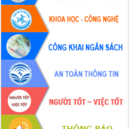
Xây dựng nền hành chính số đồng
hành cùng nông dân dân, doanh nghiệp
Giai đoạn 2026-2030, Đắk Lắk phấn
đấu có 77% xã đạt chuẩn nông thôn
mới
Chuyển đổi số 'mở đường' cho nông
nghiệp Đắk Lắk tăng trưởng bứt phá
Triển khai đồng bộ đo đạc, lập hồ sơ
địa chính, hoàn thiện cơ sở dữ liệu đất
đai
Ứng dụng sinh trắc học - Bước tiến
trong hành trình chuyển đổi số tại Đắk
Lắk
Đắk Lắk nâng cao hiệu quả công tác
Đảng từ Sổ tay đảng viên điện tử
Đắk Lắk đẩy mạnh nuôi biển công
nghệ, hướng tới phát triển thủy sản
bền vững
Tập huấn nâng cao năng lực triển khai
chuyển đổi số cho cán bộ, công chức