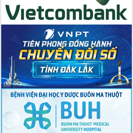
trong phòng chống tảo hôn và hôn
nhân cận huyết thống
Nông sản Tây Nguyên thu hút doanh
nghiệp nước ngoài
Đắk Lắk định vị thương hiệu du lịch
“Biển – Rừng – Cà phê” trong không
gian phát triển mới
Hội nghị chia sẻ kinh nghiệm, chuyển
giao kỹ thuật y tế, định hướng phát
triển chuyên sâu đến 2030
Chuyển đổi số mở ra không gian phát
triển trong lĩnh vực văn hóa, du lịch
Công bố quyết định của Ban Thường
vụ Tỉnh ủy về công tác cán bộ.
Thủ tướng Phạm Minh Chính: Khẩn
trương tái thiết cuộc sống người dân
sau thiên tai
Tập trung nâng cao chất lượng, tổ
chức sản xuất sầu riêng theo hướng
bền vững