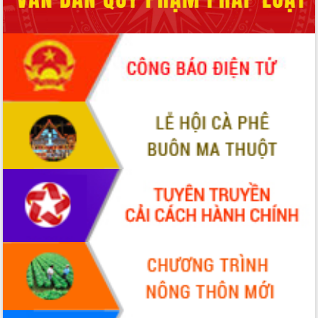
Xây dựng nông thôn mới: Nâng cao đời
sống người dân từ những mô hình thiết
thực
Quyết liệt tháo gỡ vướng mắc, đẩy
nhanh tiến độ các dự án trọng điểm
trong Khu kinh tế Nam Phú Yên
Hòn Yến phát triển du lịch gắn với bảo
tồn biển
Lấy ý kiến điều chỉnh Quy hoạch tỉnh
Đắk Lắk thời kỳ 2021-2030, tầm nhìn
đến năm 2050
Phát động chiến dịch 30 ngày đêm
giải phóng mặt bằng Tuyến đường bộ
ven biển
Đắk Lắk nỗ lực thúc đẩy tăng trưởng
kinh tế từ 10% trở lên trong Quý
II/2026
Đắk Lắk ký kết thỏa thuận hợp tác về
chuyển đổi số giai đoạn 2026 – 2030
với Tập đoàn Bưu chính Viễn thông
Việt Nam