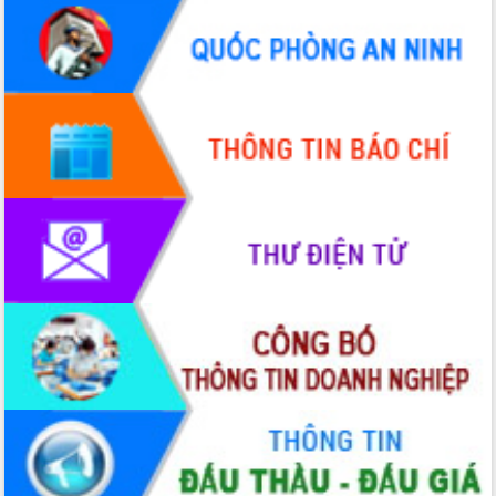
Thứ trưởng Bộ Y tế làm việc với tỉnh
Đắk Lắk về phát triển nhân lực y tế
cho trạm y tế cấp xã
Du lịch Đắk Lắk nâng tầm trải nghiệm
du khách thông qua Hệ thống cơ sở dữ
liệu và Bản đồ số
Tập huấn ứng dụng trí tuệ nhân tạo (AI)
trong thương mại điện tử năm 2026
Đoàn đại biểu Quốc hội tỉnh Đắk Lắk
trao đổi thông tin trước Kỳ họp thứ
nhất, Quốc hội khóa XVI
Quyết liệt cải cách hành chính, khơi
thông nguồn lực phát triển
Nâng cao hiệu lực, hiệu quả HĐND
tỉnh thông qua hiện đại hóa hành chính
Xã Ea Phê gắn cải cách hành chính với
chuyển đổi số
Phó Chủ tịch Thường trực UBND tỉnh
Hồ Thị Nguyên Thảo làm việc tại Trung
tâm Phục vụ hành chính công xã Ea
Phê