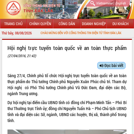
|
Vietnamese
English
TRANG CHỦ
CHÍNH QUYỀN
CÔNG DÂN
DOANH NGHIỆP
DU KHÁCH
Thứ bảy, 08/08/2026
CHÀO MỪNG ĐẾN VỚI CỔNG THÔNG TIN ĐIỆN TỬ TỈNH ĐẮK LẮK
GIỚI THIỆU
Hội nghị trực tuyến toàn quốc về an toàn thực phẩm
(27/04/2016, 21:42)
LÃNH ĐẠO UBND TỈNH
Đọc bài viết
TIN TỨC SỰ KIỆN
Sáng 27/4, Chính phủ tổ chức Hội nghị trực tuyến toàn quốc về an toàn
SỞ, BAN, NGÀNH
thực phẩm do Thủ tướng Chính phủ Nguyễn Xuân Phúc chủ trì. Tham dự
Hội nghị có Phó Thủ tướng Chính phủ Vũ Đức Đam, đại diện các Bộ,
UBND CÁC XÃ, PHƯỜNG
ngành Trung ương.
Dự hội nghị tại điểm cầu UBND tỉnh có đồng chí Phạm Minh Tấn – Phó Bí
THÔNG TIN CHỈ ĐẠO ĐIỀU HÀNH
thư Thường trực Tỉnh ủy; đồng chí Nguyễn Tuấn Hà – Phó Chủ tịch UBND
tỉnh và đại diện các Sở, ngành, UBND các huyện, thị xã, thành phố trong
HỆ THỐNG VĂN BẢN
tỉnh.
VĂN BẢN HĐND TỈNH