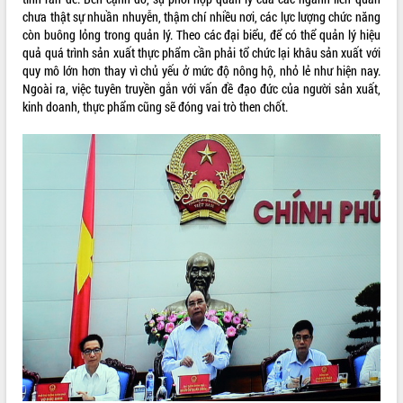
chưa thật sự nhuần nhuyễn, thậm chí nhiều nơi, các lực lượng chức năng
quan trọng
còn buông lỏng trong quản lý. Theo các đại biểu, để có thể quản lý hiệu
Bí thư Tỉnh ủy Lương Nguyễn Minh
quả quá trình sản xuất thực phẩm cần phải tổ chức lại khâu sản xuất với
Triết thăm, tặng quà người có công với
quy mô lớn hơn thay vì chủ yếu ở mức độ nông hộ, nhỏ lẻ như hiện nay.
cách mạng
Ngoài ra, việc tuyên truyền gắn với vấn đề đạo đức của người sản xuất,
Rà soát, hoàn thiện hệ thống thiết chế
kinh doanh, thực phẩm cũng sẽ đóng vai trò then chốt.
văn hóa, thể thao đáp ứng yêu cầu
LIÊN KẾT WEB
phát triển mới
Thường trực HĐND tỉnh Đắk Lắk gặp
mặt Đoàn chuyên gia y tế TP. Hồ Chí
Minh
THỐNG KÊ TRUY CẬP
Lễ truy điệu và an táng hài cốt liệt sĩ
tại Nghĩa trang Liệt sĩ xã Sơn Hòa
Hôm nay:
22194
Bàn giải pháp tháo gỡ khó khăn trong
Tất cả:
66067517
xuất khẩu sầu riêng và triển khai quy
định EUDR
Thứ trưởng Bộ Nông nghiệp và Môi
trường Nguyễn Hoàng Hiệp khảo sát
vùng trồng và doanh nghiệp đóng gói
sầu riêng tại Đắk Lắk
Trình diễn nghệ thuật chế biến các