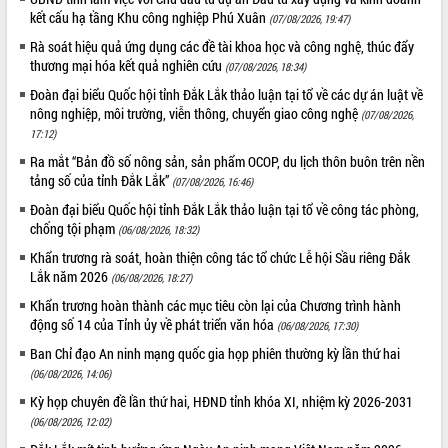
Quy hoạch và Xúc tiến đầu tư tỉnh Đắk
kết cấu hạ tầng Khu công nghiệp Phú Xuân
(07/08/2026, 19:47)
Lắk
Rà soát hiệu quả ứng dụng các đề tài khoa học và công nghệ, thúc đẩy
Khơi thông điểm nghẽn, đẩy nhanh
thương mại hóa kết quả nghiên cứu
giải ngân vốn khắc phục thiên tai
(07/08/2026, 18:34)
HĐND tỉnh thông qua điều chỉnh Quy
Đoàn đại biểu Quốc hội tỉnh Đắk Lắk thảo luận tại tổ về các dự án luật về
hoạch tỉnh thời kỳ 2021-2030
nông nghiệp, môi trường, viễn thông, chuyển giao công nghệ
(07/08/2026,
17:12)
Hội thảo góp ý hồ sơ điều chỉnh quy
hoạch tỉnh Đắk Lắk thời kỳ 2021-2030,
Ra mắt “Bản đồ số nông sản, sản phẩm OCOP, du lịch thôn buôn trên nền
tầm nhìn đến năm 2050
tảng số của tỉnh Đắk Lắk”
(07/08/2026, 16:46)
Nâng cao hiệu quả hoạt động của các
Đoàn đại biểu Quốc hội tỉnh Đắk Lắk thảo luận tại tổ về công tác phòng,
doanh nghiệp nhà nước
chống tội phạm
(06/08/2026, 18:32)
Hội nghị triển khai kết nối mạng
Khẩn trương rà soát, hoàn thiện công tác tổ chức Lễ hội Sầu riêng Đắk
truyền số liệu chuyên dùng phục vụ cơ
Lắk năm 2026
(06/08/2026, 18:27)
quan Đảng, Nhà nước
Khẩn trương hoàn thành các mục tiêu còn lại của Chương trình hành
Lễ phát động chuỗi hoạt động chung
động số 14 của Tỉnh ủy về phát triển văn hóa
(06/08/2026, 17:30)
tay làm sạch môi trường
Ban Chỉ đạo An ninh mạng quốc gia họp phiên thường kỳ lần thứ hai
Xã Ea Kar bước chuyển mình trong
(06/08/2026, 14:06)
công tác cải cách hành chính mô hình
mới
Kỳ họp chuyên đề lần thứ hai, HĐND tỉnh khóa XI, nhiệm kỳ 2026-2031
UBND tỉnh họp báo định kỳ tháng 4
(06/08/2026, 12:02)
năm 2026