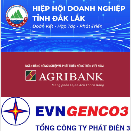
quốc phòng, quân sự địa phương năm
2026
Đắk Lắk tập trung toàn lực khắc phục
tồn tại IUU, sẵn sàng làm việc với
Đoàn thanh tra EC
Chủ tịch UBND tỉnh Tạ Anh Tuấn thăm,
chúc mừng các bệnh viện nhân Ngày
Thầy thuốc Việt Nam
Rộn ràng lễ hội truyền thống Sông
nước Đà Nông lần thứ I năm 2026
Kỳ họp Chuyên đề lần thứ Năm, HĐND
tỉnh Đắk Lắk thông qua các nghị quyết
quan trọng
Thống nhất danh sách giới thiệu ứng
cử đại biểu Quốc hội khoá XVI và đại
biểu HĐND tỉnh Đắk Lắk, nhiệm kỳ
2026-2031
Phát động hai phong trào thi đua quan
trọng trong kỷ nguyên mới
Hội nghị lần thứ tư Ban Chỉ đạo công