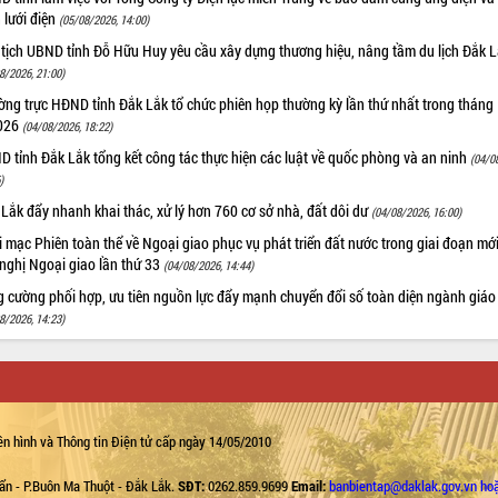
n lưới điện
(05/08/2026, 14:00)
 tịch UBND tỉnh Đỗ Hữu Huy yêu cầu xây dựng thương hiệu, nâng tầm du lịch Đắk 
8/2026, 21:00)
ng trực HĐND tỉnh Đắk Lắk tổ chức phiên họp thường kỳ lần thứ nhất trong tháng
026
(04/08/2026, 18:22)
 tỉnh Đắk Lắk tổng kết công tác thực hiện các luật về quốc phòng và an ninh
(04/0
)
Lắk đẩy nhanh khai thác, xử lý hơn 760 cơ sở nhà, đất dôi dư
(04/08/2026, 16:00)
 mạc Phiên toàn thể về Ngoại giao phục vụ phát triển đất nước trong giai đoạn mới
nghị Ngoại giao lần thứ 33
(04/08/2026, 14:44)
g cường phối hợp, ưu tiên nguồn lực đẩy mạnh chuyển đổi số toàn diện ngành giáo
8/2026, 14:23)
n hình và Thông tin Điện tử cấp ngày 14/05/2010
ẩn - P.Buôn Ma Thuột - Đắk Lắk.
SĐT:
0262.859.9699
Email:
banbientap@daklak.gov.vn ho