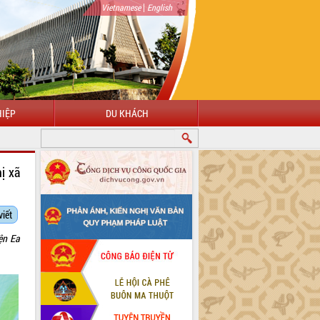
|
Vietnamese
English
IỆP
DU KHÁCH
ị xã
viết
ện Ea