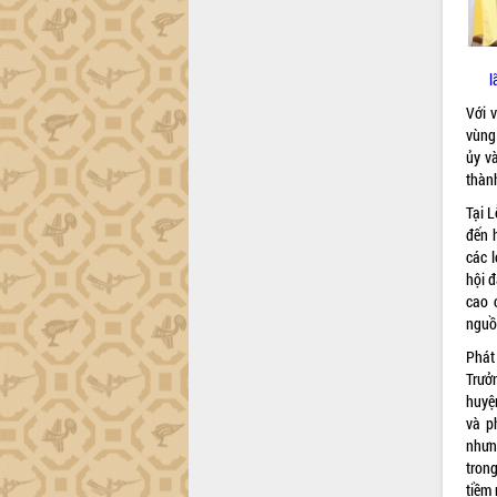
l
Với v
vùng 
ủy v
thàn
Tại 
đến 
các l
hội 
cao 
nguồ
Phát
Trưở
huyệ
và p
nhưn
trong
tiềm 