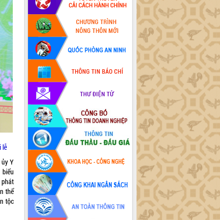
 lễ
 ủy Y
 biểu
 phát
n thể
ân tộc