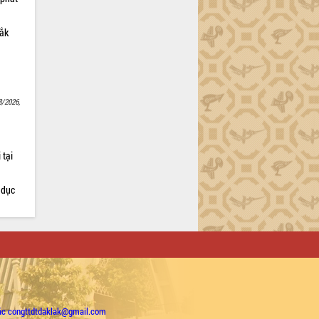
Lắk
8/2026,
 tại
 dục
ặc congttdtdaklak@gmail.com