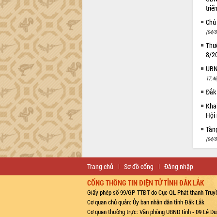
triể
Chủ
(04/0
Thườ
8/2
UBND
17:46
Đắk 
Khai
Hội 
Tăn
(04/0
Trang chủ
Sơ đồ cổng
Đăng nhập
CỔNG THÔNG TIN ĐIỆN TỬ TỈNH ĐẮK LẮK
Giấy phép số 99/GP-TTĐT do Cục QL Phát thanh Truyề
Cơ quan chủ quản: Ủy ban nhân dân tỉnh Đắk Lắk
Cơ quan thường trực: Văn phòng UBND tỉnh - 09 Lê Du