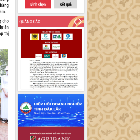
Bình chọn
Kết quả
 hàng
năm.
g cho
QUẢNG CÁO
dự án
p thị