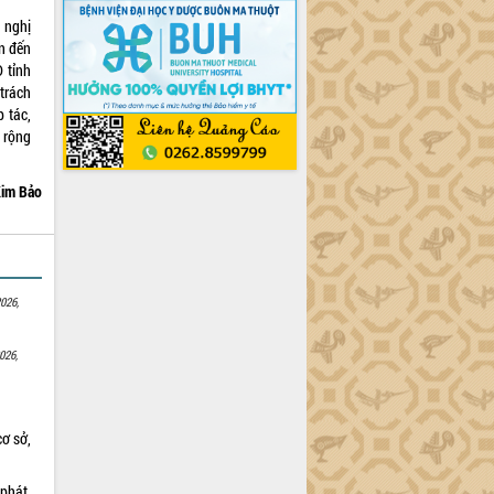
 nghị
ện đến
 tỉnh
trách
 tác,
 rộng
im Bảo
026,
026,
cơ sở,
 phát