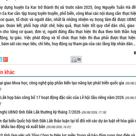
ây dựng huyện Ea Kar trở thành thị xã trước năm 2025, ông Nguyễn Tuấn Hà đề
 Ea Kar cần tập trung tuyên truyền, phổ biến, công khai các nội dung cần thực hi
 cơ quan, tổ chức và người dân, nhất là những nhiệm vụ trọng tâm đã được UBND
đạo. Đoàn kết, phối hợp chặt chẽ, hiệu quả, thực hiện tốt quy chế dân chủ, giao 
m cho từng cơ quan, đơn vị, người đứng đầu thực hiện thi đua theo tinh thần hợp
động, tự giác. Việc phát động và tổ chức thực hiện thi đua phải được thực hiện
 bám sát các mục tiêu, chỉ tiêu, huy động sự tham gia của các tầng lớp nhân dân...
K
In
in khác
i giao khoa học, công nghệ góp phần kiến tạo năng lực phát triển quốc gia
(05/08/2
)
 Lắk họp báo công bố 17 hoạt động đặc sắc của Lễ hội Sầu riêng năm 2026
(05/08/2
)
 nghị UBND tỉnh Đắk Lắk thường kỳ tháng 7/2026
(05/08/2026, 17:18)
 đại biểu Quốc hội tỉnh Đắk Lắk thảo luận tại tổ đối với các dự án luật về hòa giải 
t khẩu lao động và xuất bản
(05/08/2026, 16:01)
 tỉnh làm việc với Tổng Công ty Điện lực miền Trung về bảo đảm cung ứng điện và