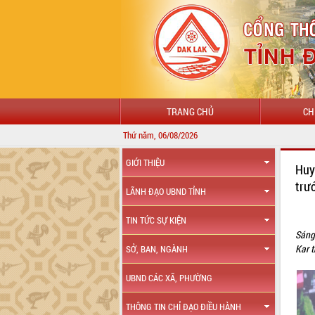
TRANG CHỦ
CH
Thứ năm, 06/08/2026
CHÀO MỪNG Đ
GIỚI THIỆU
Huy
trư
LÃNH ĐẠO UBND TỈNH
TIN TỨC SỰ KIỆN
Sáng
Kar 
SỞ, BAN, NGÀNH
UBND CÁC XÃ, PHƯỜNG
THÔNG TIN CHỈ ĐẠO ĐIỀU HÀNH