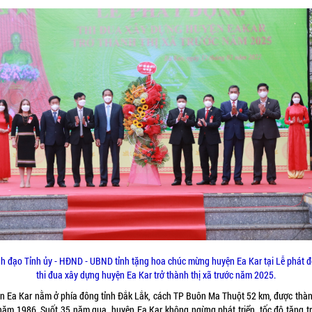
h đạo Tỉnh ủy - HĐND - UBND tỉnh tặng hoa chúc mừng huyện Ea Kar tại Lễ phát 
thi đua xây dựng huyện Ea Kar trở thành thị xã trước năm 2025.
n Ea Kar nằm ở phía đông tỉnh Đắk Lắk, cách TP Buôn Ma Thuột 52 km, được thàn
năm 1986. Suốt 35 năm qua, huyện Ea Kar không ngừng phát triển, tốc độ tăng t