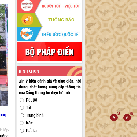
BÌNH CHỌN
Xin ý kiến đánh giá về giao diện, nội
dung, chất lượng cung cấp thông tin
của Cổng thông tin điện tử tỉnh
Rất tốt
Tốt
động
Trung bình
Kém
h lập
Rất kém
rưởng