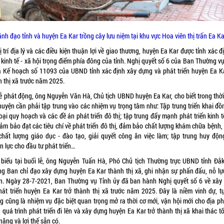
ãnh đạo tỉnh và huyện Ea Kar trồng cây lưu niệm tại khu vực Hoa viên thị trấn Ea Ka
ị trí địa lý và các điều kiện thuận lợi về giao thương, huyện Ea Kar được tỉnh xác đ
kinh tế - xã hội trọng điểm phía đông của tỉnh. Nghị quyết số 6 của Ban Thường v
à Kế hoạch số 11093 của UBND tỉnh xác định xây dựng và phát triển huyện Ea Ka
h thị xã trước năm 2025.
Lễ phát động, ông Nguyễn Văn Hà, Chủ tịch UBND huyện Ea Kar, cho biết trong thời
huyện cần phải tập trung vào các nhiệm vụ trọng tâm như: Tập trung triển khai đồ
oại quy hoạch và các đề án phát triển đô thị; tập trung đẩy mạnh phát triển kinh t
đảm bảo đạt các tiêu chí về phát triển đô thị, đảm bảo chất lượng khám chữa bệnh,
chất lượng giáo dục - đào tạo, giải quyết công ăn việc làm; tập trung huy độn
n lực cho đầu tư phát triển…
 biểu tại buổi lễ, ông Nguyễn Tuấn Hà, Phó Chủ tịch Thường trực UBND tỉnh Đắk
ng Ban chỉ đạo xây dựng huyện Ea Kar thành thị xã, ghi nhận sự phấn đấu, nỗ lự
n. Ngày 28-7-2021, Ban Thường vụ Tỉnh ủy đã ban hành Nghị quyết số 6 về xây
hát triển huyện Ea Kar trở thành thị xã trước năm 2025. Đây là niềm vinh dự, t
g cũng là nhiệm vụ đặc biệt quan trọng mở ra thời cơ mới, vận hội mới cho địa p
 quá trình phát triển đi lên và xây dựng huyện Ea Kar trở thành thị xã khai thác t
năng và lợi thế sẵn có.