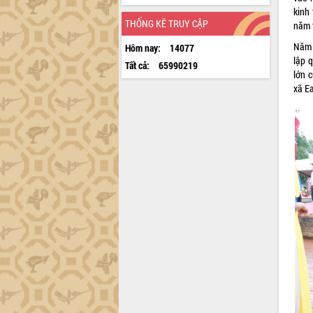
kinh
THỐNG KÊ TRUY CẬP
năm t
Năm 
Hôm nay:
14077
lập 
Tất cả:
65990219
lớn 
xã Ea