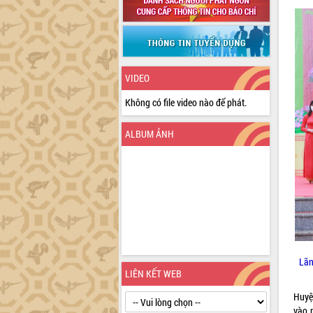
VIDEO
Không có file video nào để phát.
ALBUM ẢNH
Lãn
LIÊN KẾT WEB
Huyệ
vào 