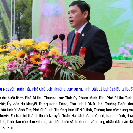
g Nguyễn Tuấn Hà, Phó Chủ tịch Thường trực UBND tỉnh Đắk Lắk phát biểu tại buổi
 dự buổi lễ có Phó Bí thư Thường trực Tỉnh ủy Phạm Minh Tấn; Phó Bí thư Tỉnh
 Niê; Ủy viên dự khuyết Trung ương Đảng, Chủ tịch HĐND tỉnh, Trưởng Đoàn đại
 hội tỉnh Y Vinh Tơr; Phó Chủ tịch Thường trực UBND tỉnh, Trưởng ban xây dựng và
n huyện Ea Kar trở thành thị xã Nguyễn Tuấn Hà; lãnh đạo các sở, ban, ngành, đoà
ỉnh; lãnh đạo các đơn vị bạn; cán bộ, chiến sĩ, lực lượng vũ trang, nhân dân các d
n Ea Kar.