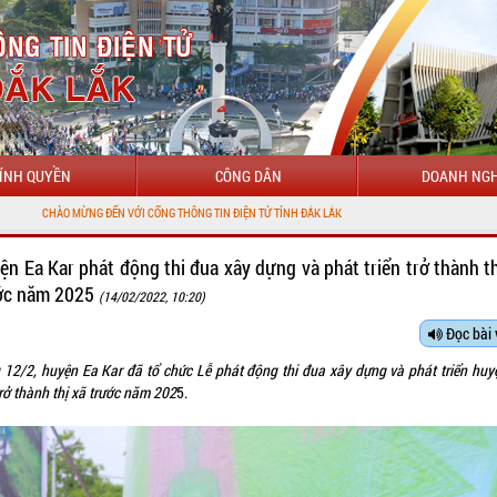
ÍNH QUYỀN
CÔNG DÂN
DOANH NGH
ẾN VỚI CỔNG THÔNG TIN ĐIỆN TỬ TỈNH ĐẮK LẮK
ện Ea Kar phát động thi đua xây dựng và phát triển trở thành th
ớc năm 2025
(14/02/2022, 10:20)
Đọc bài 
 12/2, huyện Ea Kar đã tổ chức Lễ phát động thi đua xây dựng và phát triển huy
trở thành
thị xã
trước năm 202
5.