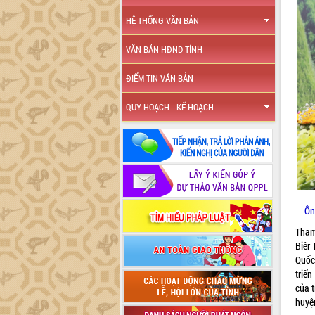
HỆ THỐNG VĂN BẢN
VĂN BẢN HĐND TỈNH
ĐIỂM TIN VĂN BẢN
QUY HOẠCH - KẾ HOẠCH
Ôn
Tham
Biêr
Quốc
triể
của t
huyệ