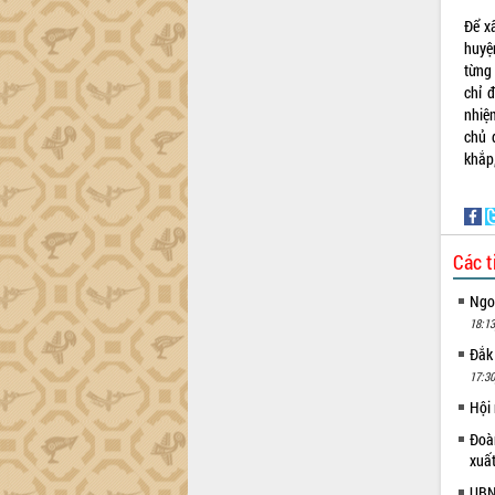
Để x
huyện
từng
chỉ 
nhiệ
chủ 
khắp,
Các t
Ngoạ
18:13
Đắk
17:30
Hội
Đoàn
xuấ
UBND