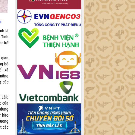
r.
ịnh là
ụ Tỉnh
r trở
 gian
ng bộ
ế - xã
 nâng
g các
 Lắk,
c của
 dựng
ự hào
hương
ốt các