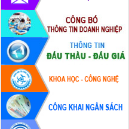
hai con số trong năm 2026
Tổ chức trang trọng Lễ hội Đền thờ
Lương Văn Chánh năm 2026
Phó Bí thư Tỉnh ủy Đắk Lắk Đỗ Hữu
Huy giữ chức Bí thư Đảng ủy Ủy Ban
Nhân dân tỉnh
Bệnh án điện tử thúc đẩy chuyển đổi
số y tế tại Đắk Lắk
Chuyển đổi số thư viện: Mở rộng
không gian tri thức trong thời đại số
Đánh giá, rút kinh nghiệm công tác tổ
chức diễn tập trước ngày bầu cử
Chương trình “Gặp gỡ hữu nghị –
Friendship Meeting New Year 2026”
Bầu cử Quốc hội và HĐND: Cử tri Đắk
Lắk gửi gắm niềm tin, kỳ vọng vào lá
phiếu
Đắk Lắk sẵn sàng các điều kiện cho
Ngày hội bầu cử đại biểu Quốc hội
khóa XVI và HĐND các cấp nhiệm kỳ