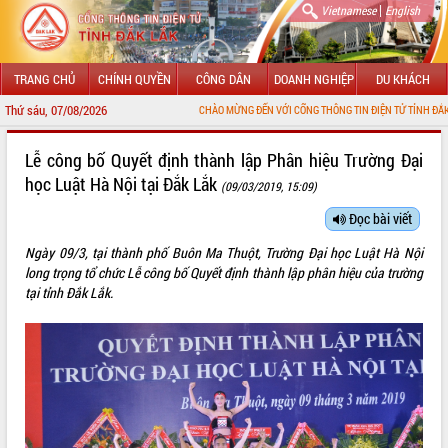
|
Vietnamese
English
TRANG CHỦ
CHÍNH QUYỀN
CÔNG DÂN
DOANH NGHIỆP
DU KHÁCH
Thứ sáu, 07/08/2026
CHÀO MỪNG ĐẾN VỚI CỔNG THÔNG TIN ĐIỆN TỬ TỈNH ĐẮK LẮK
GIỚI THIỆU
Lễ công bố Quyết định thành lập Phân hiệu Trường Đại
học Luật Hà Nội tại Đắk Lắk
(09/03/2019, 15:09)
LÃNH ĐẠO UBND TỈNH
Đọc bài viết
TIN TỨC SỰ KIỆN
Ngày 09/3, tại thành phố Buôn Ma Thuột, Trường Đại học Luật Hà Nội
SỞ, BAN, NGÀNH
long trọng tổ chức Lễ công bố Quyết định thành lập phân hiệu của trường
tại tỉnh Đắk Lắk.
UBND CÁC XÃ, PHƯỜNG
THÔNG TIN CHỈ ĐẠO ĐIỀU HÀNH
HỆ THỐNG VĂN BẢN
VĂN BẢN HĐND TỈNH