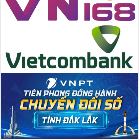
nội trú liên cấp tiểu học và THCS xã Ia
Rvê
Phó Thủ tướng Chính phủ Mai Văn
Chính chia sẻ, động viên người dân
chịu ảnh hưởng nặng từ bão số 13
Chủ tịch UBND tỉnh kiểm tra công tác
phòng, chống bão số 13 tại các địa
bàn xung yếu
Tập trung đẩy nhanh giải ngân nguồn
vốn các chương trình mục tiêu quốc
gia
Xã Ea H'leo giữ vững và nâng cao chất
lượng các tiêu chí nông thôn mới
Công bố quyết định của Ban Thường
vụ Tỉnh ủy về công tác cán bộ
Nâng cao trách nhiệm người đứng
đầu, phát huy tinh thần chủ động,
sáng tạo để đảm bảo tiến độ giải ngân
vốn đầu tư công năm 2025
Sở Công Thương đột phá số hóa 100%
thủ tục trực tuyến lấy sự hài lòng của