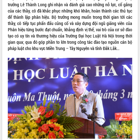
phá cơ chế - Hợp tác công tư
trưởng Lê Thành Long ghi nhận và đánh giá cao những nỗ lực, cố gắng
của các thầy, cô đã khắc phục những khó khăn, hoàn thành các thủ tục
Đề án 06 tạo bước ngoặt đột phá trong
để thành lập phân hiệu. Bộ trưởng mong muốn trong thời gian tới các
cải cách hành chính tỉnh Đắk Lắk
thầy, cô tiếp tục phấn đấu củng cố và xây dựng đội ngũ giảng viên của
Kết nối tour, đẩy mạnh chuyển đổi số
Phân hiệu từng bước đạt chuẩn, khẳng định vị thế, vai trò của cơ sở đào
để phát triển du lịch Đắk Lắk
tạo có uy tín và thương hiệu của Trường Đại học Luật Hà Nội trong thời
Khởi động Dự án Đầu tư xây dựng hạ
gian qua; qua đó góp phần to lớn trong công tác đào tạo nguồn cán bộ
tầng kỹ thuật Cụm công nghiệp Tân
pháp luật cho khu vực Miền Trung – Tây Nguyên và tỉnh Đắk Lắk...
Tiến
Gặp mặt các cơ quan báo chí nhân Kỷ
niệm 101 năm Ngày Báo chí Cách
mạng Việt Nam
Đắk Lắk sơ kết 4 năm triển khai thực
hiện Đề án 06 của Chính phủ
Họp báo thông tin về Hội nghị Công bố
Quy hoạch và Xúc tiến đầu tư tỉnh Đắk
Lắk
Khơi thông điểm nghẽn, đẩy nhanh
giải ngân vốn khắc phục thiên tai
HĐND tỉnh thông qua điều chỉnh Quy
hoạch tỉnh thời kỳ 2021-2030