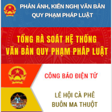
Tập huấn ứng dụng trí tuệ nhân tạo (AI)
trong thương mại điện tử năm 2026
Đoàn đại biểu Quốc hội tỉnh Đắk Lắk
trao đổi thông tin trước Kỳ họp thứ
nhất, Quốc hội khóa XVI
Quyết liệt cải cách hành chính, khơi
thông nguồn lực phát triển
Nâng cao hiệu lực, hiệu quả HĐND
tỉnh thông qua hiện đại hóa hành chính
Xã Ea Phê gắn cải cách hành chính với
chuyển đổi số
Phó Chủ tịch Thường trực UBND tỉnh
Hồ Thị Nguyên Thảo làm việc tại Trung
tâm Phục vụ hành chính công xã Ea
Phê
Xây dựng nền hành chính số đồng
hành cùng nông dân dân, doanh nghiệp
Giai đoạn 2026-2030, Đắk Lắk phấn
đấu có 77% xã đạt chuẩn nông thôn
mới