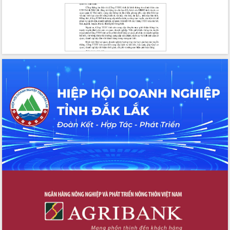
Hội nghị Ban Chấp hành Đảng bộ tỉnh
Đắk Lắk lần thứ 2 (mở rộng)
Tập trung giải phóng mặt bằng, đẩy
nhanh tiến độ Tuyến đường bộ ven
biển
Gỡ khó, khởi công xây dựng, sửa chữa
toàn bộ nhà ở cho hộ dân đúng tiến độ
đề ra
UBND tỉnh Đắk Lắk tổng kết công tác
quốc phòng, quân sự địa phương năm
2025
Tập trung triển khai quyết liệt, đồng bộ
các giải pháp nhằm thực hiện hiệu quả
các nhiệm vụ đề ra năm 2025
Phát huy vai trò của người có uy tín
trong phòng chống tảo hôn và hôn
nhân cận huyết thống
Nông sản Tây Nguyên thu hút doanh
nghiệp nước ngoài
Đắk Lắk định vị thương hiệu du lịch
“Biển – Rừng – Cà phê” trong không