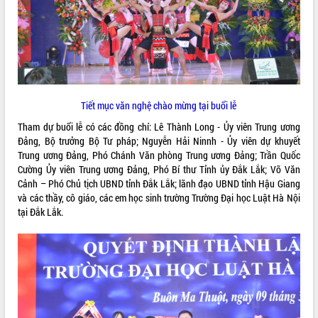
ĐIỂM TIN VĂN BẢN
QUY HOẠCH - KẾ HOẠCH
Tiết mục văn nghệ chào mừng tại buổi lễ
Tham dự buổi lễ có các đồng chí: Lê Thành Long - Ủy viên Trung ương
Đảng, Bộ trưởng Bộ Tư pháp; Nguyễn Hải Ninnh - Ủy viên dự khuyết
Trung ương Đảng, Phó Chánh Văn phòng Trung ương Đảng; Trần Quốc
Cường Ủy viên Trung ương Đảng, Phó Bí thư Tỉnh ủy Đắk Lắk; Võ Văn
Cảnh – Phó Chủ tịch UBND tỉnh Đắk Lắk; lãnh đạo UBND tỉnh Hậu Giang
và các thầy, cô giáo, các em học sinh trường Trường Đại học Luật Hà Nội
tại Đắk Lắk.