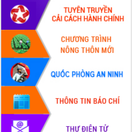
Chuyển đổi số 'mở đường' cho nông
nghiệp Đắk Lắk tăng trưởng bứt phá
Triển khai đồng bộ đo đạc, lập hồ sơ
địa chính, hoàn thiện cơ sở dữ liệu đất
đai
Ứng dụng sinh trắc học - Bước tiến
trong hành trình chuyển đổi số tại Đắk
Lắk
Đắk Lắk nâng cao hiệu quả công tác
Đảng từ Sổ tay đảng viên điện tử
Đắk Lắk đẩy mạnh nuôi biển công
nghệ, hướng tới phát triển thủy sản
bền vững
Tập huấn nâng cao năng lực triển khai
chuyển đổi số cho cán bộ, công chức
cấp xã
Đắk Lắk phát động hưởng ứng Ngày
Quyền của người tiêu dùng Việt Nam
2026
Đẩy mạnh cải cách hành chính, quyết
tâm đạt được mục tiêu tăng trưởng