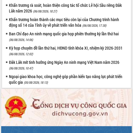
Hòn Yến phát triển du lịch gắn với bảo
Khẩn trương rà soát, hoàn thiện công tác tổ chức Lễ hội Sầu riêng Đắk
tồn biển
Lắk năm 2026
(06/08/2026, 18:27)
Lấy ý kiến điều chỉnh Quy hoạch tỉnh
Khẩn trương hoàn thành các mục tiêu còn lại của Chương trình hành
Đắk Lắk thời kỳ 2021-2030, tầm nhìn
động số 14 của Tỉnh ủy về phát triển văn hóa
(06/08/2026, 17:30)
đến năm 2050
Ban Chỉ đạo An ninh mạng quốc gia họp phiên thường kỳ lần thứ hai
Phát động chiến dịch 30 ngày đêm
(06/08/2026, 14:06)
giải phóng mặt bằng Tuyến đường bộ
ven biển
Kỳ họp chuyên đề lần thứ hai, HĐND tỉnh khóa XI, nhiệm kỳ 2026-2031
Đắk Lắk nỗ lực thúc đẩy tăng trưởng
(06/08/2026, 12:02)
kinh tế từ 10% trở lên trong Quý
Đắk Lắk mít tinh hưởng ứng Ngày An ninh mạng Việt Nam năm 2026
II/2026
(06/08/2026, 10:47)
Đắk Lắk ký kết thỏa thuận hợp tác về
Ngoại giao khoa học, công nghệ góp phần kiến tạo năng lực phát triển
chuyển đổi số giai đoạn 2026 – 2030
quốc gia
(05/08/2026, 18:13)
với Tập đoàn Bưu chính Viễn thông
Việt Nam
Thứ trưởng Bộ Y tế làm việc với tỉnh
Đắk Lắk về phát triển nhân lực y tế
cho trạm y tế cấp xã
Du lịch Đắk Lắk nâng tầm trải nghiệm
du khách thông qua Hệ thống cơ sở dữ
liệu và Bản đồ số