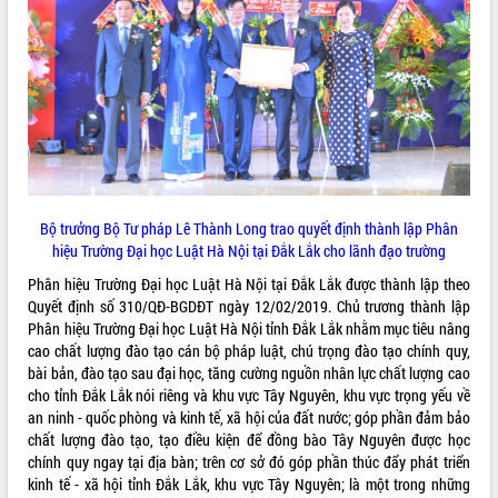
VIDEO
Loading the player...
Khám bệnh, cấp phát thuốc miễn phí
và tặng quà người dân xã Cư Pui
Hội nghị UBND tỉnh Đắk Lắk thường kỳ
tháng 7/2026
Lễ truy tặng danh hiệu “Bà Mẹ Việt
Bộ trưởng Bộ Tư pháp Lê Thành Long trao quyết định thành lập Phân
Nam Anh hùng” và trao Huân chương
hiệu Trường Đại học Luật Hà Nội tại Đắk Lắk cho lãnh đạo trường
Lao động
ALBUM ẢNH
UBND tỉnh Đắk Lắk triển khai nhiệm
Phân hiệu Trường Đại học Luật Hà Nội tại Đắk Lắk được thành lập theo
vụ 6 tháng cuối năm 2026
Quyết định số 310/QĐ-BGDĐT ngày 12/02/2019. Chủ trương thành lập
Phân hiệu Trường Đại học Luật Hà Nội tỉnh Đắk Lắk nhằm mục tiêu nâng
Kỳ họp thứ Hai, Hội đồng nhân dân
cao chất lượng đào tạo cán bộ pháp luật, chú trọng đào tạo chính quy,
tỉnh khóa XI quyết nghị nhiều nội dung
bài bản, đào tạo sau đại học, tăng cường nguồn nhân lực chất lượng cao
quan trọng
cho tỉnh Đắk Lắk nói riêng và khu vực Tây Nguyên, khu vực trọng yếu về
Bí thư Tỉnh ủy Lương Nguyễn Minh
an ninh - quốc phòng và kinh tế, xã hội của đất nước; góp phần đảm bảo
Triết thăm, tặng quà người có công với
chất lượng đào tạo, tạo điều kiện để đồng bào Tây Nguyên được học
cách mạng
chính quy ngay tại địa bàn; trên cơ sở đó góp phần thúc đẩy phát triển
Rà soát, hoàn thiện hệ thống thiết chế
kinh tế - xã hội tỉnh Đắk Lắk, khu vực Tây Nguyên; là một trong những
văn hóa, thể thao đáp ứng yêu cầu
LIÊN KẾT WEB