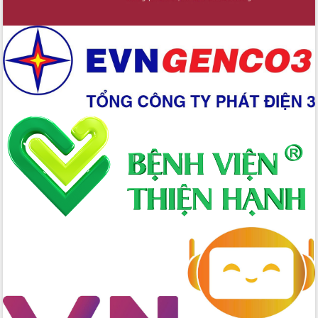
gian phát triển mới
Hội nghị chia sẻ kinh nghiệm, chuyển
giao kỹ thuật y tế, định hướng phát
triển chuyên sâu đến 2030
Chuyển đổi số mở ra không gian phát
triển trong lĩnh vực văn hóa, du lịch
Công bố quyết định của Ban Thường
vụ Tỉnh ủy về công tác cán bộ.
Thủ tướng Phạm Minh Chính: Khẩn
trương tái thiết cuộc sống người dân
sau thiên tai
Tập trung nâng cao chất lượng, tổ
chức sản xuất sầu riêng theo hướng
bền vững
Đẩy nhanh công tác khắc phục, ổn
định đời sống Nhân dân sau bão số 13
Bí thư Tỉnh ủy Lương Nguyễn Minh
Triết dự Ngày hội đại đoàn kết tại
Buôn Đăk Tuôr, xã Cư Pui
Khởi công xây dựng Trường Phổ thông