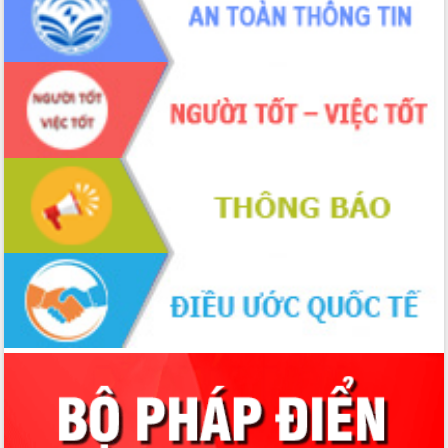
2026-2031
Đảm bảo cuộc bầu cử đại biểu Quốc
hội và đại biểu HĐND các cấp diễn ra
an toàn, hiệu quả, đúng quy định
Thủ tướng Chính phủ Phạm Minh Chính
kiểm tra, chỉ đạo hoàn thành các dự
án cao tốc và thăm khu tái định cư tại
Đắk Lắk
Sôi nổi Hội đua ngựa truyền thống Gò
Thì Thùng mừng Xuân Bính Ngọ 2026
Lãnh đạo tỉnh dâng hương tưởng niệm
tại Đập Đồng Cam đầu Xuân Bính Ngọ
Ngành nông nghiệp phấn đấu tăng
trưởng đạt 5,86% trong năm 2026
UBND tỉnh Đắk Lắk triển khai công tác
quốc phòng, quân sự địa phương năm
2026
Đắk Lắk tập trung toàn lực khắc phục
tồn tại IUU, sẵn sàng làm việc với
Đoàn thanh tra EC
Chủ tịch UBND tỉnh Tạ Anh Tuấn thăm,