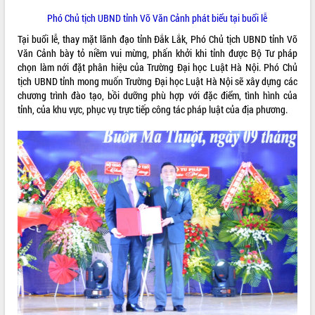
Hội thảo góp ý hồ sơ điều chỉnh quy
Phó Chủ tịch UBND tỉnh Võ Văn Cảnh phát biểu tại buổi lễ
hoạch tỉnh Đắk Lắk thời kỳ 2021-2030,
tầm nhìn đến năm 2050
Tại buổi lễ, thay mặt lãnh đạo tỉnh Đắk Lắk, Phó Chủ tịch UBND tỉnh Võ
Nâng cao hiệu quả hoạt động của các
Văn Cảnh bày tỏ niềm vui mừng, phấn khởi khi tỉnh được Bộ Tư pháp
doanh nghiệp nhà nước
chọn làm nới đặt phân hiệu của Trường Đại học Luật Hà Nội. Phó Chủ
tịch UBND tỉnh mong muốn Trường Đại học Luật Hà Nội sẽ xây dựng các
Hội nghị triển khai kết nối mạng
chương trình đào tạo, bồi dưỡng phù hợp với đặc điểm, tình hình của
truyền số liệu chuyên dùng phục vụ cơ
tỉnh, của khu vực, phục vụ trực tiếp công tác pháp luật của địa phương.
quan Đảng, Nhà nước
Lễ phát động chuỗi hoạt động chung
tay làm sạch môi trường
Xã Ea Kar bước chuyển mình trong
công tác cải cách hành chính mô hình
mới
UBND tỉnh họp báo định kỳ tháng 4
năm 2026
Hội thảo khoa học “Giải pháp thúc đẩy
phát triển nền kinh tế xanh tại tỉnh
Đắk Lắk”
Tăng cường giám sát, đôn đốc thực
hiện nhiệm vụ quản lý tài sản công
hàng tuần