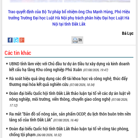
Tháo gỡ những vướng mắc, đẩy mạnh
Trao quyết định của Bộ Tư pháp bổ nhiệm ông Chu Mạnh Hùng, Phó Hiệu
công tác cải cách thủ tục hành chính
trưởng Trường Đại học Luật Hà Nội phụ trách phân hiệu Đại học Luật Hà
tại Trung tâm Phục vụ hành chính
Nội tại tỉnh Đắk Lắk
công tỉnh
Đắk Lắk: Tôn vinh 46 giải pháp tại Hội
Bá Lục
thi Sáng tạo Kỹ thuật 2024 - 2025
In
Đắk Lắk rà soát, điều chỉnh Đề án 190
Các tin khác
về phát triển nuôi trồng thủy sản
Phó Chủ tịch UBND tỉnh Đắk Lắk
UBND tỉnh làm việc với Chủ đầu tư dự án Đầu tư xây dựng và kinh doanh
Trương Công Thái kiểm tra thực địa
kết cấu hạ tầng Khu công nghiệp Phú Xuân
(07/08/2026, 19:47)
Dự án cao tốc Khánh Hòa - Buôn Ma
Thuột
Rà soát hiệu quả ứng dụng các đề tài khoa học và công nghệ, thúc đẩy
thương mại hóa kết quả nghiên cứu
(07/08/2026, 18:34)
Định vị cà phê Việt Nam như một “di
sản sống” trong dòng chảy toàn cầu
Đoàn đại biểu Quốc hội tỉnh Đắk Lắk thảo luận tại tổ về các dự án luật về
nông nghiệp, môi trường, viễn thông, chuyển giao công nghệ
Xây dựng nông thôn mới: Nâng cao đời
(07/08/2026,
17:12)
sống người dân từ những mô hình thiết
thực
Ra mắt “Bản đồ số nông sản, sản phẩm OCOP, du lịch thôn buôn trên nền
tảng số của tỉnh Đắk Lắk”
Quyết liệt tháo gỡ vướng mắc, đẩy
(07/08/2026, 16:46)
nhanh tiến độ các dự án trọng điểm
Đoàn đại biểu Quốc hội tỉnh Đắk Lắk thảo luận tại tổ về công tác phòng,
trong Khu kinh tế Nam Phú Yên
chống tội phạm
(06/08/2026, 18:32)