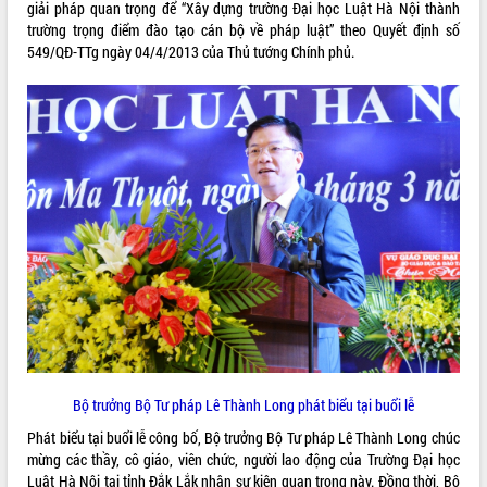
giải pháp quan trọng để “Xây dựng trường Đại học Luật Hà Nội thành
phát triển mới
trường trọng điểm đào tạo cán bộ về pháp luật” theo Quyết định số
Thường trực HĐND tỉnh Đắk Lắk gặp
549/QĐ-TTg ngày 04/4/2013 của Thủ tướng Chính phủ.
mặt Đoàn chuyên gia y tế TP. Hồ Chí
Minh
THỐNG KÊ TRUY CẬP
Lễ truy điệu và an táng hài cốt liệt sĩ
tại Nghĩa trang Liệt sĩ xã Sơn Hòa
Hôm nay:
1371
Bàn giải pháp tháo gỡ khó khăn trong
Tất cả:
66046694
xuất khẩu sầu riêng và triển khai quy
định EUDR
Thứ trưởng Bộ Nông nghiệp và Môi
trường Nguyễn Hoàng Hiệp khảo sát
vùng trồng và doanh nghiệp đóng gói
sầu riêng tại Đắk Lắk
Trình diễn nghệ thuật chế biến các
món ăn từ sầu riêng
Đắk Lắk công bố Quy hoạch và xúc
tiến đầu tư tỉnh
Bộ trưởng Bộ Tư pháp Lê Thành Long phát biểu tại buổi lễ
Ngành cá ngừ Đắk Lắk chủ động thích
Phát biểu tại buổi lễ công bố, Bộ trưởng Bộ Tư pháp Lê Thành Long chúc
ứng để giữ vững thị trường xuất khẩu
mừng các thầy, cô giáo, viên chức, người lao động của Trường Đại học
Diễn đàn Kinh tế tư nhân Việt Nam đột
Luật Hà Nội tại tỉnh Đắk Lắk nhân sự kiện quan trọng này. Đồng thời, Bộ