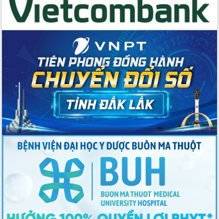
Hội nghị Ban Chấp hành Đảng bộ tỉnh
Đắk Lắk lần thứ 2 (mở rộng)
Tập trung giải phóng mặt bằng, đẩy
nhanh tiến độ Tuyến đường bộ ven
biển
Gỡ khó, khởi công xây dựng, sửa chữa
toàn bộ nhà ở cho hộ dân đúng tiến độ
đề ra
UBND tỉnh Đắk Lắk tổng kết công tác
quốc phòng, quân sự địa phương năm
2025
Tập trung triển khai quyết liệt, đồng bộ
các giải pháp nhằm thực hiện hiệu quả
các nhiệm vụ đề ra năm 2025
Phát huy vai trò của người có uy tín
trong phòng chống tảo hôn và hôn
nhân cận huyết thống
Nông sản Tây Nguyên thu hút doanh
nghiệp nước ngoài
Đắk Lắk định vị thương hiệu du lịch
“Biển – Rừng – Cà phê” trong không