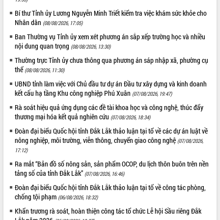
phá cơ chế - Hợp tác công tư
Bí thư Tỉnh ủy Lương Nguyễn Minh Triết kiểm tra việc khám sức khỏe cho
Đề án 06 tạo bước ngoặt đột phá trong
Nhân dân
(08/08/2026, 17:05)
cải cách hành chính tỉnh Đắk Lắk
Ban Thường vụ Tỉnh ủy xem xét phương án sắp xếp trường học và nhiều
Kết nối tour, đẩy mạnh chuyển đổi số
nội dung quan trọng
(08/08/2026, 13:30)
để phát triển du lịch Đắk Lắk
Thường trực Tỉnh ủy chưa thông qua phương án sáp nhập xã, phường cụ
Khởi động Dự án Đầu tư xây dựng hạ
thể
(08/08/2026, 11:30)
tầng kỹ thuật Cụm công nghiệp Tân
Tiến
UBND tỉnh làm việc với Chủ đầu tư dự án Đầu tư xây dựng và kinh doanh
kết cấu hạ tầng Khu công nghiệp Phú Xuân
Gặp mặt các cơ quan báo chí nhân Kỷ
(07/08/2026, 19:47)
niệm 101 năm Ngày Báo chí Cách
Rà soát hiệu quả ứng dụng các đề tài khoa học và công nghệ, thúc đẩy
mạng Việt Nam
thương mại hóa kết quả nghiên cứu
(07/08/2026, 18:34)
Đắk Lắk sơ kết 4 năm triển khai thực
Đoàn đại biểu Quốc hội tỉnh Đắk Lắk thảo luận tại tổ về các dự án luật về
hiện Đề án 06 của Chính phủ
nông nghiệp, môi trường, viễn thông, chuyển giao công nghệ
(07/08/2026,
Họp báo thông tin về Hội nghị Công bố
17:12)
Quy hoạch và Xúc tiến đầu tư tỉnh Đắk
Ra mắt “Bản đồ số nông sản, sản phẩm OCOP, du lịch thôn buôn trên nền
Lắk
tảng số của tỉnh Đắk Lắk”
(07/08/2026, 16:46)
Khơi thông điểm nghẽn, đẩy nhanh
Đoàn đại biểu Quốc hội tỉnh Đắk Lắk thảo luận tại tổ về công tác phòng,
giải ngân vốn khắc phục thiên tai
chống tội phạm
(06/08/2026, 18:32)
HĐND tỉnh thông qua điều chỉnh Quy
Khẩn trương rà soát, hoàn thiện công tác tổ chức Lễ hội Sầu riêng Đắk
hoạch tỉnh thời kỳ 2021-2030