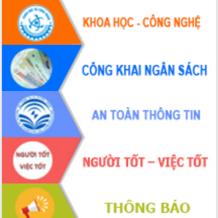
Tập huấn ứng dụng trí tuệ nhân tạo (AI)
trong thương mại điện tử năm 2026
Đoàn đại biểu Quốc hội tỉnh Đắk Lắk
trao đổi thông tin trước Kỳ họp thứ
nhất, Quốc hội khóa XVI
Quyết liệt cải cách hành chính, khơi
thông nguồn lực phát triển
Nâng cao hiệu lực, hiệu quả HĐND
tỉnh thông qua hiện đại hóa hành chính
Xã Ea Phê gắn cải cách hành chính với
chuyển đổi số
Phó Chủ tịch Thường trực UBND tỉnh
Hồ Thị Nguyên Thảo làm việc tại Trung
tâm Phục vụ hành chính công xã Ea
Phê
Xây dựng nền hành chính số đồng
hành cùng nông dân dân, doanh nghiệp
Giai đoạn 2026-2030, Đắk Lắk phấn
đấu có 77% xã đạt chuẩn nông thôn
mới