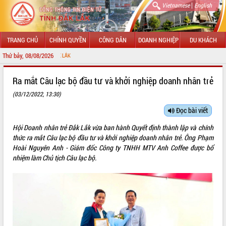
|
Vietnamese
English
TRANG CHỦ
CHÍNH QUYỀN
CÔNG DÂN
DOANH NGHIỆP
DU KHÁCH
Thứ bảy, 08/08/2026
CHÀO MỪNG ĐẾ
GIỚI THIỆU
Ra mắt Câu lạc bộ đầu tư và khởi nghiệp doanh nhân trẻ
(03/12/2022, 13:30)
LÃNH ĐẠO UBND TỈNH
Đọc bài viết
TIN TỨC SỰ KIỆN
Hội Doanh nhân trẻ Đắk Lắk vừa ban hành Quyết định thành lập và chính
SỞ, BAN, NGÀNH
thức ra mắt Câu lạc bộ đầu tư và khởi nghiệp doanh nhân trẻ. Ông Phạm
Hoài Nguyên Anh - Giám đốc Công ty TNHH MTV Anh Coffee được bổ
UBND CÁC XÃ, PHƯỜNG
nhiệm làm Chủ tịch Câu lạc bộ.
THÔNG TIN CHỈ ĐẠO ĐIỀU HÀNH
HỆ THỐNG VĂN BẢN
VĂN BẢN HĐND TỈNH