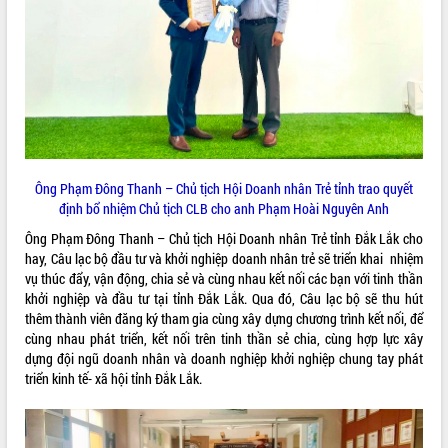
ĐIỂM TIN VĂN BẢN
QUY HOẠCH - KẾ HOẠCH
Ông Phạm Đông Thanh – Chủ tịch Hội Doanh nhân Trẻ tỉnh trao quyết
định bổ nhiệm Chủ tịch CLB cho anh Phạm Hoài Nguyên Anh
Ông Phạm Đông Thanh – Chủ tịch Hội Doanh nhân Trẻ tỉnh Đắk Lắk cho
hay, Câu lạc bộ đầu tư và khởi nghiệp doanh nhân trẻ sẽ triển khai nhiệm
vụ thúc đẩy, vận động, chia sẻ và cùng nhau kết nối các bạn với tinh thần
khởi nghiệp và đầu tư tại tỉnh Đắk Lắk. Qua đó, Câu lạc bộ sẽ thu hút
thêm thành viên đăng ký tham gia cùng xây dựng chương trình kết nối, để
cùng nhau phát triển, kết nối trên tinh thần sẻ chia, cùng hợp lực xây
dựng đội ngũ doanh nhân và doanh nghiệp khởi nghiệp chung tay phát
triển kinh tế- xã hội tỉnh Đắk Lắk.