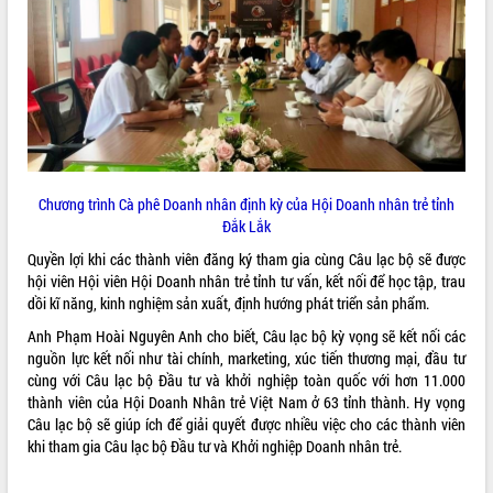
VIDEO
Loading the player...
Khám bệnh, cấp phát thuốc miễn phí
và tặng quà người dân xã Cư Pui
Hội nghị UBND tỉnh Đắk Lắk thường kỳ
tháng 7/2026
Chương trình Cà phê Doanh nhân định kỳ của Hội Doanh nhân trẻ tỉnh
Lễ truy tặng danh hiệu “Bà Mẹ Việt
Đắk Lắk
Nam Anh hùng” và trao Huân chương
Lao động
Quyền lợi khi các thành viên đăng ký tham gia cùng Câu lạc bộ sẽ được
ALBUM ẢNH
UBND tỉnh Đắk Lắk triển khai nhiệm
hội viên Hội viên Hội Doanh nhân trẻ tỉnh tư vấn, kết nối để học tập, trau
vụ 6 tháng cuối năm 2026
dồi kĩ năng, kinh nghiệm sản xuất, định hướng phát triển sản phẩm.
Kỳ họp thứ Hai, Hội đồng nhân dân
Anh Phạm Hoài Nguyên Anh cho biết, Câu lạc bộ kỳ vọng sẽ kết nối các
tỉnh khóa XI quyết nghị nhiều nội dung
nguồn lực kết nối như tài chính, marketing, xúc tiến thương mại, đầu tư
quan trọng
cùng với Câu lạc bộ Đầu tư và khởi nghiệp toàn quốc với hơn 11.000
Bí thư Tỉnh ủy Lương Nguyễn Minh
thành viên của Hội Doanh Nhân trẻ Việt Nam ở 63 tỉnh thành. Hy vọng
Triết thăm, tặng quà người có công với
Câu lạc bộ sẽ giúp ích để giải quyết được nhiều việc cho các thành viên
cách mạng
khi tham gia Câu lạc bộ Đầu tư và Khởi nghiệp Doanh nhân trẻ.
Rà soát, hoàn thiện hệ thống thiết chế
văn hóa, thể thao đáp ứng yêu cầu
LIÊN KẾT WEB