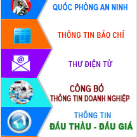
Hòn Yến phát triển du lịch gắn với bảo
tồn biển
Lấy ý kiến điều chỉnh Quy hoạch tỉnh
Đắk Lắk thời kỳ 2021-2030, tầm nhìn
đến năm 2050
Phát động chiến dịch 30 ngày đêm
giải phóng mặt bằng Tuyến đường bộ
ven biển
Đắk Lắk nỗ lực thúc đẩy tăng trưởng
kinh tế từ 10% trở lên trong Quý
II/2026
Đắk Lắk ký kết thỏa thuận hợp tác về
chuyển đổi số giai đoạn 2026 – 2030
với Tập đoàn Bưu chính Viễn thông
Việt Nam
Thứ trưởng Bộ Y tế làm việc với tỉnh
Đắk Lắk về phát triển nhân lực y tế
cho trạm y tế cấp xã
Du lịch Đắk Lắk nâng tầm trải nghiệm
du khách thông qua Hệ thống cơ sở dữ
liệu và Bản đồ số