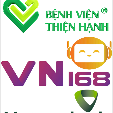
chúc mừng các bệnh viện nhân Ngày
Thầy thuốc Việt Nam
Rộn ràng lễ hội truyền thống Sông
nước Đà Nông lần thứ I năm 2026
Kỳ họp Chuyên đề lần thứ Năm, HĐND
tỉnh Đắk Lắk thông qua các nghị quyết
quan trọng
Thống nhất danh sách giới thiệu ứng
cử đại biểu Quốc hội khoá XVI và đại
biểu HĐND tỉnh Đắk Lắk, nhiệm kỳ
2026-2031
Phát động hai phong trào thi đua quan
trọng trong kỷ nguyên mới
Hội nghị lần thứ tư Ban Chỉ đạo công
tác bầu cử tỉnh Đắk Lắk
Hội nghị Báo cáo viên Trung ương
tháng 01/2026
Phó Thủ tướng Hồ Quốc Dũng đánh giá
cao kết quả Chiến dịch Quang Trung
tại Đắk Lắk