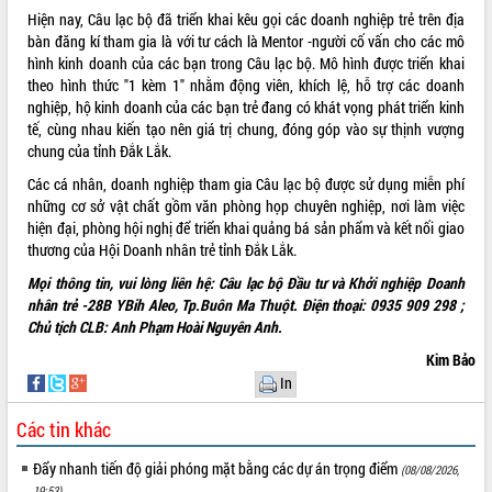
Hiện nay, Câu lạc bộ đã triển khai kêu gọi các doanh nghiệp trẻ trên địa
phát triển mới
bàn đăng kí tham gia là với tư cách là Mentor -người cố vấn cho các mô
Thường trực HĐND tỉnh Đắk Lắk gặp
hình kinh doanh của các bạn trong Câu lạc bộ. Mô hình được triển khai
mặt Đoàn chuyên gia y tế TP. Hồ Chí
theo hình thức "1 kèm 1" nhằm động viên, khích lệ, hỗ trợ các doanh
Minh
THỐNG KÊ TRUY CẬP
nghiệp, hộ kinh doanh của các bạn trẻ đang có khát vọng phát triển kinh
Lễ truy điệu và an táng hài cốt liệt sĩ
tế, cùng nhau kiến tạo nên giá trị chung, đóng góp vào sự thịnh vượng
tại Nghĩa trang Liệt sĩ xã Sơn Hòa
Hôm nay:
2881
chung của tỉnh Đắk Lắk.
Bàn giải pháp tháo gỡ khó khăn trong
Tất cả:
66088549
Các cá nhân, doanh nghiệp tham gia Câu lạc bộ được sử dụng miễn phí
xuất khẩu sầu riêng và triển khai quy
những cơ sở vật chất gồm văn phòng họp chuyên nghiệp, nơi làm việc
định EUDR
hiện đại, phòng hội nghị để triển khai quảng bá sản phẩm và kết nối giao
Thứ trưởng Bộ Nông nghiệp và Môi
thương của Hội Doanh nhân trẻ tỉnh Đắk Lắk.
trường Nguyễn Hoàng Hiệp khảo sát
Mọi thông tin, vui lòng liên hệ: Câu lạc bộ Đầu tư và Khởi nghiệp Doanh
vùng trồng và doanh nghiệp đóng gói
nhân trẻ -28B YBih Aleo, Tp.Buôn Ma Thuột. Điện thoại: 0935 909 298 ;
sầu riêng tại Đắk Lắk
Chủ tịch CLB: Anh Phạm Hoài Nguyên Anh.
Trình diễn nghệ thuật chế biến các
món ăn từ sầu riêng
Kim Bảo
Đắk Lắk công bố Quy hoạch và xúc
In
tiến đầu tư tỉnh
Các tin khác
Ngành cá ngừ Đắk Lắk chủ động thích
ứng để giữ vững thị trường xuất khẩu
Đẩy nhanh tiến độ giải phóng mặt bằng các dự án trọng điểm
(08/08/2026,
Diễn đàn Kinh tế tư nhân Việt Nam đột
19:53)