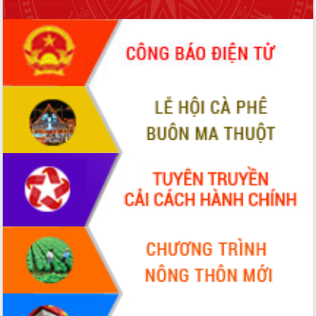
Tháo gỡ những vướng mắc, đẩy mạnh
công tác cải cách thủ tục hành chính
tại Trung tâm Phục vụ hành chính
công tỉnh
Đắk Lắk: Tôn vinh 46 giải pháp tại Hội
thi Sáng tạo Kỹ thuật 2024 - 2025
Đắk Lắk rà soát, điều chỉnh Đề án 190
về phát triển nuôi trồng thủy sản
Phó Chủ tịch UBND tỉnh Đắk Lắk
Trương Công Thái kiểm tra thực địa
Dự án cao tốc Khánh Hòa - Buôn Ma
Thuột
Định vị cà phê Việt Nam như một “di
sản sống” trong dòng chảy toàn cầu
Xây dựng nông thôn mới: Nâng cao đời
sống người dân từ những mô hình thiết
thực
Quyết liệt tháo gỡ vướng mắc, đẩy
nhanh tiến độ các dự án trọng điểm
trong Khu kinh tế Nam Phú Yên