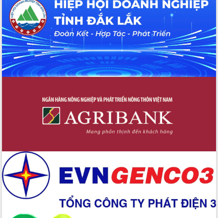
2026-2031
Đảm bảo cuộc bầu cử đại biểu Quốc
hội và đại biểu HĐND các cấp diễn ra
an toàn, hiệu quả, đúng quy định
Thủ tướng Chính phủ Phạm Minh Chính
kiểm tra, chỉ đạo hoàn thành các dự
án cao tốc và thăm khu tái định cư tại
Đắk Lắk
Sôi nổi Hội đua ngựa truyền thống Gò
Thì Thùng mừng Xuân Bính Ngọ 2026
Lãnh đạo tỉnh dâng hương tưởng niệm
tại Đập Đồng Cam đầu Xuân Bính Ngọ
Ngành nông nghiệp phấn đấu tăng
trưởng đạt 5,86% trong năm 2026
UBND tỉnh Đắk Lắk triển khai công tác
quốc phòng, quân sự địa phương năm
2026
Đắk Lắk tập trung toàn lực khắc phục
tồn tại IUU, sẵn sàng làm việc với
Đoàn thanh tra EC
Chủ tịch UBND tỉnh Tạ Anh Tuấn thăm,