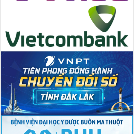
Đắk Lắk định vị thương hiệu du lịch
“Biển – Rừng – Cà phê” trong không
gian phát triển mới
Hội nghị chia sẻ kinh nghiệm, chuyển
giao kỹ thuật y tế, định hướng phát
triển chuyên sâu đến 2030
Chuyển đổi số mở ra không gian phát
triển trong lĩnh vực văn hóa, du lịch
Công bố quyết định của Ban Thường
vụ Tỉnh ủy về công tác cán bộ.
Thủ tướng Phạm Minh Chính: Khẩn
trương tái thiết cuộc sống người dân
sau thiên tai
Tập trung nâng cao chất lượng, tổ
chức sản xuất sầu riêng theo hướng
bền vững
Đẩy nhanh công tác khắc phục, ổn
định đời sống Nhân dân sau bão số 13
Bí thư Tỉnh ủy Lương Nguyễn Minh
Triết dự Ngày hội đại đoàn kết tại