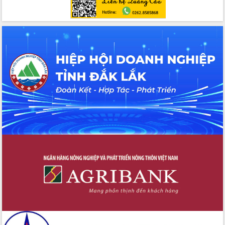
Đoàn thanh tra EC
Chủ tịch UBND tỉnh Tạ Anh Tuấn thăm,
chúc mừng các bệnh viện nhân Ngày
Thầy thuốc Việt Nam
Rộn ràng lễ hội truyền thống Sông
nước Đà Nông lần thứ I năm 2026
Kỳ họp Chuyên đề lần thứ Năm, HĐND
tỉnh Đắk Lắk thông qua các nghị quyết
quan trọng
Thống nhất danh sách giới thiệu ứng
cử đại biểu Quốc hội khoá XVI và đại
biểu HĐND tỉnh Đắk Lắk, nhiệm kỳ
2026-2031
Phát động hai phong trào thi đua quan
trọng trong kỷ nguyên mới
Hội nghị lần thứ tư Ban Chỉ đạo công
tác bầu cử tỉnh Đắk Lắk
Hội nghị Báo cáo viên Trung ương
tháng 01/2026
Phó Thủ tướng Hồ Quốc Dũng đánh giá