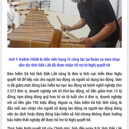
Rà soát, hoàn thiện hệ thống thiết chế
văn hóa, thể thao đáp ứng yêu cầu
phát triển mới
Thường trực HĐND tỉnh Đắk Lắk gặp
THỐNG KÊ TRUY CẬP
mặt Đoàn chuyên gia y tế TP. Hồ Chí
Minh
Hôm nay:
10404
Lễ truy điệu và an táng hài cốt liệt sĩ
Tất cả:
66123518
tại Nghĩa trang Liệt sĩ xã Sơn Hòa
Bàn giải pháp tháo gỡ khó khăn trong
Anh Y Kathin HĐớk là diễn viên hạng IV công tác tại Đoàn ca múa nhạc
xuất khẩu sầu riêng và triển khai quy
dân tộc tỉnh Đắk Lắk đã được nhận hỗ trợ từ Nghị quyết 68
định EUDR
Bảo hiểm Xã hội tỉnh Đắk Lắk cũng là đơn vị tích cực triển khai Nghị
Thứ trưởng Bộ Nông nghiệp và Môi
quyết 68 để tiếp sức cho người lao động và người sử dụng lao động. Đơn
trường Nguyễn Hoàng Hiệp khảo sát
vị đã giảm mức đóng bảo hiểm tai nạn lao động và bệnh nghề nghiệp cho
vùng trồng và doanh nghiệp đóng gói
2.973 đơn vị, doanh nghiệp với 43.954 lao động, số tiền giảm hơn 13 tỷ
sầu riêng tại Đắk Lắk
đồng; tạm dừng đóng quỹ hưu trí và tử tuất cho 4 đơn vị, doanh nghiệp
Trình diễn nghệ thuật chế biến các
với số tiền gần 795 triệu đồng. Ngoài ra, Bảo hiểm Xã hội tỉnh cũng là
món ăn từ sầu riêng
đầu mối xác nhận cho người sử dụng lao động và người lao động dừng
Đắk Lắk công bố Quy hoạch và xúc
việc do dịch hoặc dừng đóng bảo hiểm xã hội nhưng không được hưởng
tiến đầu tư tỉnh
bảo hiểm thất nghiệp để được hỗ trợ từ Nghị quyết 68.
Ngành cá ngừ Đắk Lắk chủ động thích
Thực hiện Nghị quyết 68 của Chính phủ, tính đến ngày 8/9, tỉnh Đắk Lắk