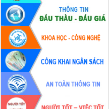
đấu có 77% xã đạt chuẩn nông thôn
mới
Chuyển đổi số 'mở đường' cho nông
nghiệp Đắk Lắk tăng trưởng bứt phá
Triển khai đồng bộ đo đạc, lập hồ sơ
địa chính, hoàn thiện cơ sở dữ liệu đất
đai
Ứng dụng sinh trắc học - Bước tiến
trong hành trình chuyển đổi số tại Đắk
Lắk
Đắk Lắk nâng cao hiệu quả công tác
Đảng từ Sổ tay đảng viên điện tử
Đắk Lắk đẩy mạnh nuôi biển công
nghệ, hướng tới phát triển thủy sản
bền vững
Tập huấn nâng cao năng lực triển khai
chuyển đổi số cho cán bộ, công chức
cấp xã
Đắk Lắk phát động hưởng ứng Ngày
Quyền của người tiêu dùng Việt Nam
2026