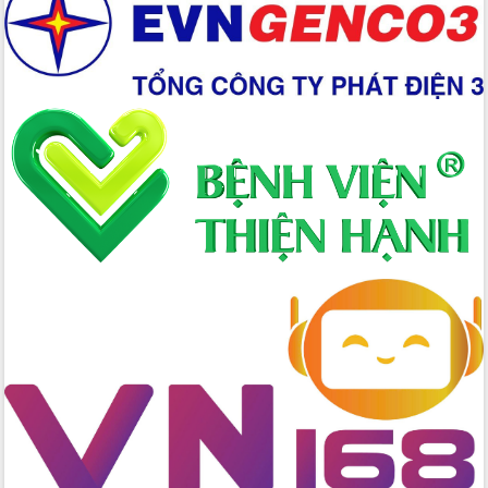
cao kết quả Chiến dịch Quang Trung
tại Đắk Lắk
Hội nghị Ban Chấp hành Đảng bộ tỉnh
Đắk Lắk lần thứ 2 (mở rộng)
Tập trung giải phóng mặt bằng, đẩy
nhanh tiến độ Tuyến đường bộ ven
biển
Gỡ khó, khởi công xây dựng, sửa chữa
toàn bộ nhà ở cho hộ dân đúng tiến độ
đề ra
UBND tỉnh Đắk Lắk tổng kết công tác
quốc phòng, quân sự địa phương năm
2025
Tập trung triển khai quyết liệt, đồng bộ
các giải pháp nhằm thực hiện hiệu quả
các nhiệm vụ đề ra năm 2025
Phát huy vai trò của người có uy tín
trong phòng chống tảo hôn và hôn
nhân cận huyết thống
Nông sản Tây Nguyên thu hút doanh
nghiệp nước ngoài