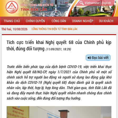
|
Vietnamese
English
TRANG CHỦ
CHÍNH QUYỀN
CÔNG DÂN
DOANH NGHIỆP
DU KHÁCH
Thứ hai, 10/08/2026
ẾN VỚI CỔNG THÔNG TIN ĐIỆN TỬ TỈNH ĐẮK LẮK
GIỚI THIỆU
Tích cực triển khai Nghị quyết 68 của Chính phủ kịp
thời, đúng đối tượng
(11/09/2021, 18:29)
LÃNH ĐẠO UBND TỈNH
Đọc bài viết
TIN TỨC SỰ KIỆN
Trước diễn biến phức tạp của dịch bệnh COVID-19, việc triển khai thực
SỞ, BAN, NGÀNH
hiện Nghị quyết 68/NQ-CP, ngày 1/7/2021 của Chính phủ về một số
chính sách hỗ trợ người lao động và người sử dụng lao động gặp khó
UBND CÁC XÃ, PHƯỜNG
khăn do dịch COVID-19 (Nghị quyết 68) được đánh giá là quyết sách
nhân văn, kịp thời, hợp lý, hợp lòng dân. Thời gian qua, tỉnh Đắk Lắk đã
và đang đẩy mạnh thực hiện Nghị quyết nhằm nhanh chóng đưa chính
THÔNG TIN CHỈ ĐẠO ĐIỀU HÀNH
sách vào cuộc sống, đến đúng đối tượng thụ hưởng.
HỆ THỐNG VĂN BẢN
VĂN BẢN HĐND TỈNH