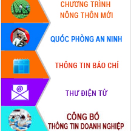
du khách thông qua Hệ thống cơ sở dữ
liệu và Bản đồ số
Tập huấn ứng dụng trí tuệ nhân tạo (AI)
trong thương mại điện tử năm 2026
Đoàn đại biểu Quốc hội tỉnh Đắk Lắk
trao đổi thông tin trước Kỳ họp thứ
nhất, Quốc hội khóa XVI
Quyết liệt cải cách hành chính, khơi
thông nguồn lực phát triển
Nâng cao hiệu lực, hiệu quả HĐND
tỉnh thông qua hiện đại hóa hành chính
Xã Ea Phê gắn cải cách hành chính với
chuyển đổi số
Phó Chủ tịch Thường trực UBND tỉnh
Hồ Thị Nguyên Thảo làm việc tại Trung
tâm Phục vụ hành chính công xã Ea
Phê
Xây dựng nền hành chính số đồng
hành cùng nông dân dân, doanh nghiệp
Giai đoạn 2026-2030, Đắk Lắk phấn