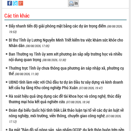
HĐND tỉnh thông qua điều chỉnh Quy
In
hoạch tỉnh thời kỳ 2021-2030
Các tin khác
Hội thảo góp ý hồ sơ điều chỉnh quy
hoạch tỉnh Đắk Lắk thời kỳ 2021-2030,
Đẩy nhanh tiến độ giải phóng mặt bằng các dự án trọng điểm
(08/08/2026,
tầm nhìn đến năm 2050
19:53)
Nâng cao hiệu quả hoạt động của các
Bí thư Tỉnh ủy Lương Nguyễn Minh Triết kiểm tra việc khám sức khỏe cho
doanh nghiệp nhà nước
Nhân dân
(08/08/2026, 17:05)
Hội nghị triển khai kết nối mạng
truyền số liệu chuyên dùng phục vụ cơ
Ban Thường vụ Tỉnh ủy xem xét phương án sắp xếp trường học và nhiều
quan Đảng, Nhà nước
nội dung quan trọng
(08/08/2026, 13:30)
Lễ phát động chuỗi hoạt động chung
Thường trực Tỉnh ủy chưa thông qua phương án sáp nhập xã, phường cụ
tay làm sạch môi trường
thể
(08/08/2026, 11:30)
Xã Ea Kar bước chuyển mình trong
UBND tỉnh làm việc với Chủ đầu tư dự án Đầu tư xây dựng và kinh doanh
công tác cải cách hành chính mô hình
kết cấu hạ tầng Khu công nghiệp Phú Xuân
(07/08/2026, 19:47)
mới
Rà soát hiệu quả ứng dụng các đề tài khoa học và công nghệ, thúc đẩy
UBND tỉnh họp báo định kỳ tháng 4
thương mại hóa kết quả nghiên cứu
(07/08/2026, 18:34)
năm 2026
Đoàn đại biểu Quốc hội tỉnh Đắk Lắk thảo luận tại tổ về các dự án luật về
Hội thảo khoa học “Giải pháp thúc đẩy
nông nghiệp, môi trường, viễn thông, chuyển giao công nghệ
(07/08/2026,
phát triển nền kinh tế xanh tại tỉnh
17:12)
Đắk Lắk”
Ra mắt “Bản đồ số nông sản, sản phẩm OCOP, du lịch thôn buôn trên nền
Tăng cường giám sát, đôn đốc thực