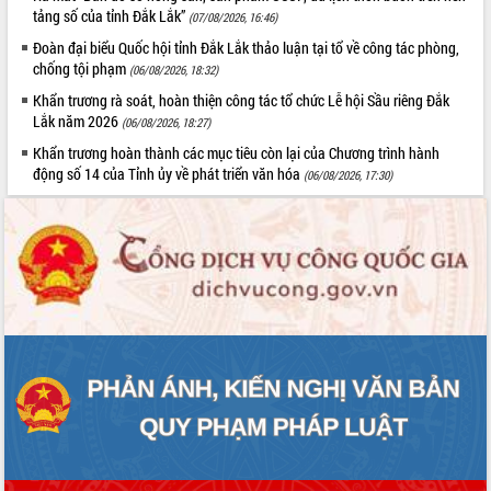
tảng số của tỉnh Đắk Lắk”
(07/08/2026, 16:46)
hiện nhiệm vụ quản lý tài sản công
hàng tuần
Đoàn đại biểu Quốc hội tỉnh Đắk Lắk thảo luận tại tổ về công tác phòng,
chống tội phạm
Tháo gỡ những vướng mắc, đẩy mạnh
(06/08/2026, 18:32)
công tác cải cách thủ tục hành chính
Khẩn trương rà soát, hoàn thiện công tác tổ chức Lễ hội Sầu riêng Đắk
tại Trung tâm Phục vụ hành chính
Lắk năm 2026
(06/08/2026, 18:27)
công tỉnh
Khẩn trương hoàn thành các mục tiêu còn lại của Chương trình hành
Đắk Lắk: Tôn vinh 46 giải pháp tại Hội
động số 14 của Tỉnh ủy về phát triển văn hóa
(06/08/2026, 17:30)
thi Sáng tạo Kỹ thuật 2024 - 2025
Đắk Lắk rà soát, điều chỉnh Đề án 190
về phát triển nuôi trồng thủy sản
Phó Chủ tịch UBND tỉnh Đắk Lắk
Trương Công Thái kiểm tra thực địa
Dự án cao tốc Khánh Hòa - Buôn Ma
Thuột
Định vị cà phê Việt Nam như một “di
sản sống” trong dòng chảy toàn cầu
Xây dựng nông thôn mới: Nâng cao đời
sống người dân từ những mô hình thiết
thực
Quyết liệt tháo gỡ vướng mắc, đẩy