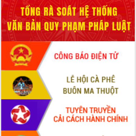
nhanh tiến độ các dự án trọng điểm
trong Khu kinh tế Nam Phú Yên
Hòn Yến phát triển du lịch gắn với bảo
tồn biển
Lấy ý kiến điều chỉnh Quy hoạch tỉnh
Đắk Lắk thời kỳ 2021-2030, tầm nhìn
đến năm 2050
Phát động chiến dịch 30 ngày đêm
giải phóng mặt bằng Tuyến đường bộ
ven biển
Đắk Lắk nỗ lực thúc đẩy tăng trưởng
kinh tế từ 10% trở lên trong Quý
II/2026
Đắk Lắk ký kết thỏa thuận hợp tác về
chuyển đổi số giai đoạn 2026 – 2030
với Tập đoàn Bưu chính Viễn thông
Việt Nam
Thứ trưởng Bộ Y tế làm việc với tỉnh
Đắk Lắk về phát triển nhân lực y tế
cho trạm y tế cấp xã
Du lịch Đắk Lắk nâng tầm trải nghiệm