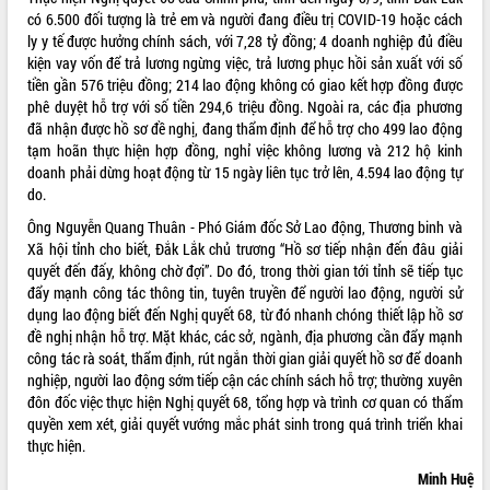
ứng để giữ vững thị trường xuất khẩu
có 6.500 đối tượng là trẻ em và người đang điều trị COVID-19 hoặc cách
Diễn đàn Kinh tế tư nhân Việt Nam đột
ly y tế được hưởng chính sách, với 7,28 tỷ đồng; 4 doanh nghiệp đủ điều
phá cơ chế - Hợp tác công tư
kiện vay vốn để trả lương ngừng việc, trả lương phục hồi sản xuất với số
tiền gần 576 triệu đồng; 214 lao động không có giao kết hợp đồng được
Đề án 06 tạo bước ngoặt đột phá trong
phê duyệt hỗ trợ với số tiền 294,6 triệu đồng. Ngoài ra, các địa phương
cải cách hành chính tỉnh Đắk Lắk
đã nhận được hồ sơ đề nghị, đang thẩm định để hỗ trợ cho 499 lao động
Kết nối tour, đẩy mạnh chuyển đổi số
tạm hoãn thực hiện hợp đồng, nghỉ việc không lương và 212 hộ kinh
để phát triển du lịch Đắk Lắk
doanh phải dừng hoạt động từ 15 ngày liên tục trở lên, 4.594 lao động tự
Khởi động Dự án Đầu tư xây dựng hạ
do.
tầng kỹ thuật Cụm công nghiệp Tân
Ông Nguyễn Quang Thuân - Phó Giám đốc Sở Lao động, Thương binh và
Tiến
Xã hội tỉnh cho biết, Đắk Lắk chủ trương “Hồ sơ tiếp nhận đến đâu giải
Gặp mặt các cơ quan báo chí nhân Kỷ
quyết đến đấy, không chờ đợi”. Do đó, trong thời gian tới tỉnh sẽ tiếp tục
niệm 101 năm Ngày Báo chí Cách
đẩy mạnh công tác thông tin, tuyên truyền để người lao động, người sử
mạng Việt Nam
dụng lao động biết đến Nghị quyết 68, từ đó nhanh chóng thiết lập hồ sơ
Đắk Lắk sơ kết 4 năm triển khai thực
đề nghị nhận hỗ trợ. Mặt khác, các sở, ngành, địa phương cần đẩy mạnh
hiện Đề án 06 của Chính phủ
công tác rà soát, thẩm định, rút ngắn thời gian giải quyết hồ sơ để doanh
Họp báo thông tin về Hội nghị Công bố
nghiệp, người lao động sớm tiếp cận các chính sách hỗ trợ; thường xuyên
Quy hoạch và Xúc tiến đầu tư tỉnh Đắk
đôn đốc việc thực hiện Nghị quyết 68, tổng hợp và trình cơ quan có thẩm
Lắk
quyền xem xét, giải quyết vướng mắc phát sinh trong quá trình triển khai
thực hiện.
Khơi thông điểm nghẽn, đẩy nhanh
giải ngân vốn khắc phục thiên tai
Minh Huệ