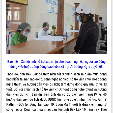
ĐIỂM TIN VĂN BẢN
QUY HOẠCH - KẾ HOẠCH
Bảo hiểm Xã hội tỉnh hỗ trợ xác nhận cho doanh nghiệp, người lao động
dừng việc hoặc dừng đóng bảo hiểm xã hội để hưởng Nghị quyết 68
Theo đó, tỉnh Đắk Lắk đã thực hiện tốt 3 chính sách là giảm mức đóng
bảo hiểm tai nạn lao động, bệnh nghề nghiệp; hỗ trợ viên chức hoạt động
nghệ thuật và hướng dẫn viên du lịch; tạm dừng đóng quỹ hưu trí và tử
tuất. Đối với chính sách hỗ trợ viên chức hoạt động nghệ thuật và hướng
dẫn viên du lịch, trên địa bàn tỉnh đã có 26 diễn viên hạng IV và 40
hướng dẫn viên du lịch được UBND tỉnh phê duyệt, nhận hỗ trợ. Anh Y
Kathin HĐớk (phường Tân Lập, TP. Buôn Ma Thuột) là diễn viên hạng IV
công tác tại Đoàn ca múa nhạc dân tộc tỉnh Đắk Lắk 10 năm nay. Thời