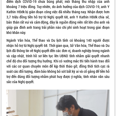
điểm dịch COVID-19 chưa bùng phát, mỗi tháng thu nhập của anh
khoảng 7 triệu đồng. Tuy nhiên, do ảnh hưởng của dịch COVID-19, anh Y
VIDEO
Kathin HĐớk bị gián đoạn công việc đã nhiều tháng nay. Nhận được hơn
Loading the player...
3,7 triệu đồng tiền hỗ trợ từ Nghị quyết 68, anh Y Kathin HĐớk chia sẻ,
bản thân rất vui và cảm động, đây là nguồn động viên rất lớn cho anh và
Trailer Lễ hội Sầu riêng Đắk Lắk năm
giúp gia đình anh trang trải phần nào chi phí sinh hoạt trong giai đoạn
2026
khó khăn này.
Khám bệnh, cấp phát thuốc miễn phí
Ngành Văn hóa, Thể thao và Du lịch tỉnh có khoảng 140 người được
và tặng quà người dân xã Cư Pui
nhận hỗ trợ từ Nghị quyết 68. Thời gian qua, Sở Văn hóa, Thể thao và Du
Hội nghị UBND tỉnh Đắk Lắk thường kỳ
lịch đã thông tin về Nghị quyết đến các đơn vị, doanh nghiệp trong ngành
tháng 7/2026
và cập nhật, trình hồ sơ liên tục lên UBND tỉnh nhằm giải quyết nhanh
Lễ truy tặng danh hiệu “Bà Mẹ Việt
chế độ cho đối tượng thụ hưởng. Khi có vướng mắc thì tiến hành trao đổi
ALBUM ẢNH
Nam Anh hùng” và trao Huân chương
với các cơ quan chuyên môn để kịp thời tháo gỡ, đồng thời tích cực rà
Lao động
soát các đối tượng, đảm bảo không bỏ sót bất kỳ ai và cố gắng để tiền hỗ
trợ đến đúng đối tượng nhằm phát huy được ý nghĩa, tính nhân văn sâu
UBND tỉnh Đắk Lắk triển khai nhiệm
sắc của Nghị quyết.
vụ 6 tháng cuối năm 2026
Kỳ họp thứ Hai, Hội đồng nhân dân
tỉnh khóa XI quyết nghị nhiều nội dung
quan trọng
Bí thư Tỉnh ủy Lương Nguyễn Minh
Triết thăm, tặng quà người có công với
cách mạng
LIÊN KẾT WEB