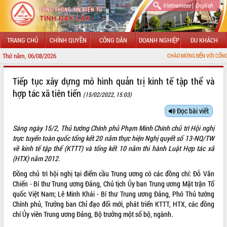
|
Vietnamese
English
TRANG CHỦ
CHÍNH QUYỀN
CÔNG DÂN
DOANH NGHIỆP
DU KHÁCH
Thứ năm, 06/08/2026
CHÀO MỪNG ĐẾN VỚI CỔNG THÔNG TIN ĐIỆN T
GIỚI THIỆU
Tiếp tục xây dựng mô hình quản trị kinh tế tập thể và
hợp tác xã tiên tiến
(15/02/2022, 15:03)
LÃNH ĐẠO UBND TỈNH
Đọc bài viết
TIN TỨC SỰ KIỆN
Sáng ngày 15/2, Thủ tướng Chính phủ Phạm Minh Chính chủ trì Hội nghị
SỞ, BAN, NGÀNH
trực tuyến toàn quốc tổng kết 20 năm thực hiện Nghị quyết số 13-NQ/TW
về kinh tế tập thể (KTTT) và tổng kết 10 năm thi hành Luật Hợp tác xã
UBND CÁC XÃ, PHƯỜNG
(HTX) năm 2012.
Đồng chủ trì hội nghị tại điểm cầu Trung ương có các đồng chí: Đỗ Văn
THÔNG TIN CHỈ ĐẠO ĐIỀU HÀNH
Chiến - Bí thư Trung ương Đảng, Chủ tịch Ủy ban Trung ương Mặt trận Tổ
quốc Việt Nam; Lê Minh Khái - Bí thư Trung ương Đảng, Phó Thủ tướng
HỆ THỐNG VĂN BẢN
Chính phủ, Trưởng ban Chỉ đạo đổi mới, phát triển KTTT, HTX, các đồng
chí Ủy viên Trung ương Đảng, Bộ trưởng một số bộ, ngành.
VĂN BẢN HĐND TỈNH