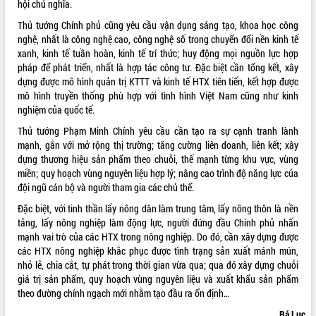
hội chủ nghĩa.
Thủ tướng Chính phủ cũng yêu cầu vận dụng sáng tạo, khoa học công
nghệ, nhất là công nghệ cao, công nghệ số trong chuyển đổi nền kinh tế
xanh, kinh tế tuần hoàn, kinh tế trí thức; huy động mọi nguồn lực hợp
pháp để phát triển, nhất là hợp tác công tư. Đặc biệt cần tổng kết, xây
dựng được mô hình quản trị KTTT và kinh tế HTX tiên tiến, kết hợp được
mô hình truyền thống phù hợp với tình hình Việt Nam cũng như kinh
nghiệm của quốc tế.
Thủ tướng Phạm Minh Chính yêu cầu cần tạo ra sự cạnh tranh lành
mạnh, gắn với mở rộng thị trường; tăng cường liên doanh, liên kết; xây
dựng thương hiệu sản phẩm theo chuỗi, thế mạnh từng khu vực, vùng
miền; quy hoạch vùng nguyên liệu hợp lý; nâng cao trình độ năng lực của
đội ngũ cán bộ và người tham gia các chủ thể.
Đặc biệt, với tinh thần lấy nông dân làm trung tâm, lấy nông thôn là nền
tảng, lấy nông nghiệp làm động lực, người đứng đầu Chính phủ nhấn
mạnh vai trò của các HTX trong nông nghiệp. Do đó, cần xây dựng được
các HTX nông nghiệp khắc phục được tình trạng sản xuất mánh mún,
nhỏ lẻ, chia cắt, tự phát trong thời gian vừa qua; qua đó xây dựng chuỗi
giá trị sản phẩm, quy hoạch vùng nguyên liệu và xuất khẩu sản phẩm
theo đường chính ngạch mới nhằm tạo đầu ra ổn định…
Bá Lục