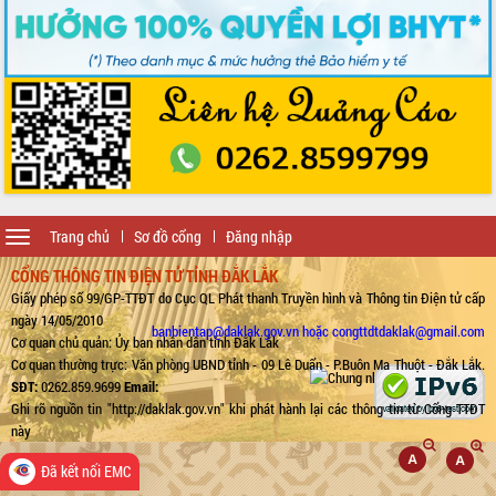
Toggle
Trang chủ
Sơ đồ cổng
Đăng nhập
navigation
CỔNG THÔNG TIN ĐIỆN TỬ TỈNH ĐẮK LẮK
Giấy phép số 99/GP-TTĐT do Cục QL Phát thanh Truyền hình và Thông tin Điện tử cấp
ngày 14/05/2010
banbientap@daklak.gov.vn hoặc congttdtdaklak@gmail.com
Cơ quan chủ quản: Ủy ban nhân dân tỉnh Đắk Lắk
Cơ quan thường trực: Văn phòng UBND tỉnh - 09 Lê Duẩn - P.Buôn Ma Thuột - Đắk Lắk.
SĐT:
0262.859.9699
Email:
Ghi rõ nguồn tin "http://daklak.gov.vn" khi phát hành lại các thông tin từ Cổng TTĐT
này
Đã kết nối EMC