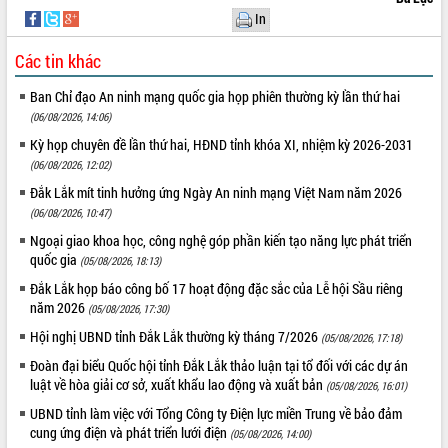
In
Các tin khác
Ban Chỉ đạo An ninh mạng quốc gia họp phiên thường kỳ lần thứ hai
(06/08/2026, 14:06)
Kỳ họp chuyên đề lần thứ hai, HĐND tỉnh khóa XI, nhiệm kỳ 2026-2031
(06/08/2026, 12:02)
Đắk Lắk mít tinh hưởng ứng Ngày An ninh mạng Việt Nam năm 2026
(06/08/2026, 10:47)
Ngoại giao khoa học, công nghệ góp phần kiến tạo năng lực phát triển
quốc gia
(05/08/2026, 18:13)
Đắk Lắk họp báo công bố 17 hoạt động đặc sắc của Lễ hội Sầu riêng
năm 2026
(05/08/2026, 17:30)
Hội nghị UBND tỉnh Đắk Lắk thường kỳ tháng 7/2026
(05/08/2026, 17:18)
Đoàn đại biểu Quốc hội tỉnh Đắk Lắk thảo luận tại tổ đối với các dự án
luật về hòa giải cơ sở, xuất khẩu lao động và xuất bản
(05/08/2026, 16:01)
UBND tỉnh làm việc với Tổng Công ty Điện lực miền Trung về bảo đảm
cung ứng điện và phát triển lưới điện
(05/08/2026, 14:00)