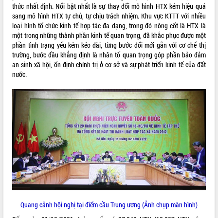
thức nhất định. Nổi bật nhất là sự thay đổi mô hình HTX kém hiệu quả
VIDEO
sang mô hình HTX tự chủ, tự chịu trách nhiệm. Khu vực KTTT với nhiều
loại hình tổ chức kinh tế hợp tác đa dạng, trong đó nòng cốt là HTX là
Không có file video nào để phát.
một trong những thành phần kinh tế quan trọng, đã khắc phục được một
phần tình trạng yếu kém kéo dài, từng bước đổi mới gắn với cơ chế thị
ALBUM ẢNH
trường, bước đầu khẳng định là nhân tố quan trọng góp phần bảo đảm
an sinh xã hội, ổn định chính trị ở cơ sở và sự phát triển kinh tế của đất
nước.
LIÊN KẾT WEB
THỐNG KÊ TRUY CẬP
Quang cảnh hội nghị tại điểm cầu Trung ương (Ảnh chụp màn hình)
Hôm nay:
32159