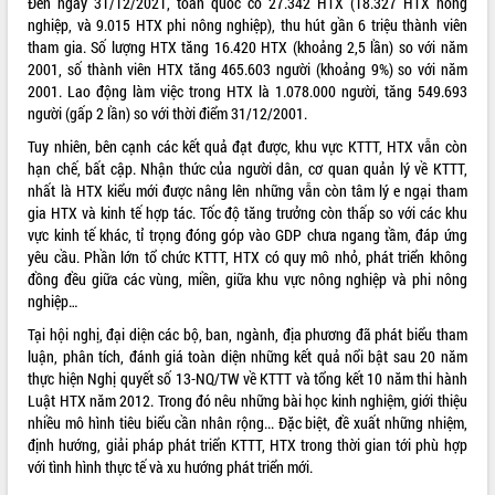
Đến ngày 31/12/2021, toàn quốc có 27.342 HTX (18.327 HTX nông
Tất cả:
66008301
nghiệp, và 9.015 HTX phi nông nghiệp), thu hút gần 6 triệu thành viên
tham gia. Số lượng HTX tăng 16.420 HTX (khoảng 2,5 lần) so với năm
2001, số thành viên HTX tăng 465.603 người (khoảng 9%) so với năm
2001. Lao động làm việc trong HTX là 1.078.000 người, tăng 549.693
người (gấp 2 lần) so với thời điểm 31/12/2001.
Tuy nhiên, bên cạnh các kết quả đạt được, khu vực KTTT, HTX vẫn còn
hạn chế, bất cập. Nhận thức của người dân, cơ quan quản lý về KTTT,
nhất là HTX kiểu mới được nâng lên những vẫn còn tâm lý e ngại tham
gia HTX và kinh tế hợp tác. Tốc độ tăng trưởng còn thấp so với các khu
vực kinh tế khác, tỉ trọng đóng góp vào GDP chưa ngang tầm, đáp ứng
yêu cầu. Phần lớn tổ chức KTTT, HTX có quy mô nhỏ, phát triển không
đồng đều giữa các vùng, miền, giữa khu vực nông nghiệp và phi nông
nghiệp…
Tại hội nghị, đại diện các bộ, ban, ngành, địa phương đã phát biểu tham
luận, phân tích, đánh giá toàn diện những kết quả nổi bật sau 20 năm
thực hiện Nghị quyết số 13-NQ/TW về KTTT và tổng kết 10 năm thi hành
Luật HTX năm 2012. Trong đó nêu những bài học kinh nghiệm, giới thiệu
nhiều mô hình tiêu biểu cần nhân rộng... Đặc biệt, đề xuất những nhiệm,
định hướng, giải pháp phát triển KTTT, HTX trong thời gian tới phù hợp
với tình hình thực tế và xu hướng phát triển mới.