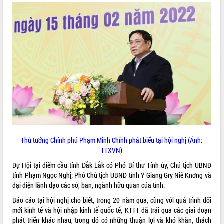
ĐIỂM TIN VĂN BẢN
QUY HOẠCH - KẾ HOẠCH
Thủ tướng Chính phủ Phạm Minh Chính phát biểu tại hội nghị (Ảnh:
TTXVN)
Dự Hội tại điểm cầu tỉnh Đắk Lắk có Phó Bí thư Tỉnh ủy, Chủ tịch UBND
tỉnh Phạm Ngọc Nghị; Phó Chủ tịch UBND tỉnh Y Giang Gry Niê Knơng và
đại diện lãnh đạo các sở, ban, ngành hữu quan của tỉnh.
Báo cáo tại hội nghị cho biết, trong 20 năm qua, cùng với quá trình đổi
mới kinh tế và hội nhập kinh tế quốc tế, KTTT đã trải qua các giai đoạn
phát triển khác nhau, trong đó có những thuận lợi và khó khăn, thách