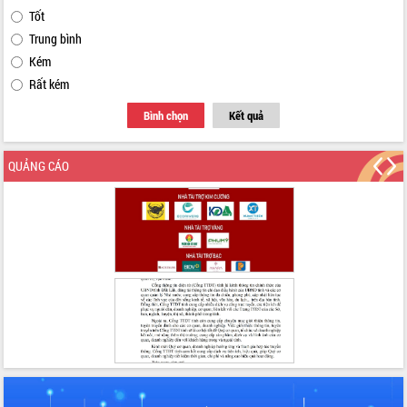
Tốt
Trung bình
Kém
Rất kém
Bình chọn
Kết quả
QUẢNG CÁO