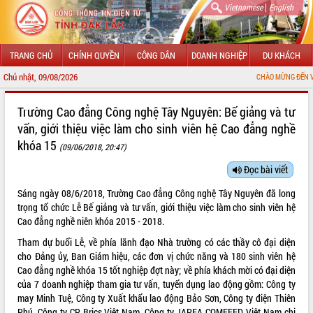
|
Vietnamese
English
TRANG CHỦ
CHÍNH QUYỀN
CÔNG DÂN
DOANH NGHIỆP
DU KHÁCH
Chủ nhật, 09/08/2026
CHÀO MỪNG ĐẾN VỚI CỔNG THÔNG TIN
GIỚI THIỆU
Trường Cao đẳng Công nghệ Tây Nguyên: Bế giảng và tư
vấn, giới thiệu việc làm cho sinh viên hệ Cao đẳng nghề
LÃNH ĐẠO UBND TỈNH
khóa 15
(09/06/2018, 20:47)
TIN TỨC SỰ KIỆN
Đọc bài viết
SỞ, BAN, NGÀNH
Sáng ngày 08/6/2018, Trường Cao đẳng Công nghệ Tây Nguyên đã long
trọng tổ chức Lễ Bế giảng và tư vấn, giới thiệu việc làm cho sinh viên hệ
UBND CÁC XÃ, PHƯỜNG
Cao đẳng nghề niên khóa 2015 - 2018.
Tham dự buổi Lễ, về phía lãnh đạo Nhà trường có các thầy cô đại diện
THÔNG TIN CHỈ ĐẠO ĐIỀU HÀNH
cho Đảng ủy, Ban Giám hiệu, các đơn vị chức năng và 180 sinh viên hệ
Cao đẳng nghề khóa 15 tốt nghiệp đợt này; về phía khách mời có đại diện
HỆ THỐNG VĂN BẢN
của 7 doanh nghiệp tham gia tư vấn, tuyển dụng lao động gồm: Công ty
may Minh Tuệ, Công ty Xuất khẩu lao động Bảo Sơn, Công ty điện Thiên
VĂN BẢN HĐND TỈNH
Phú, Công ty CP Brics Việt Nam, Công ty JAPFA COMFEED Việt Nam chi