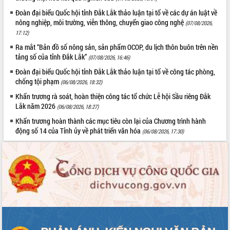
Tháo gỡ những vướng mắc, đẩy mạnh
Đoàn đại biểu Quốc hội tỉnh Đắk Lắk thảo luận tại tổ về các dự án luật về
công tác cải cách thủ tục hành chính
nông nghiệp, môi trường, viễn thông, chuyển giao công nghệ
(07/08/2026,
tại Trung tâm Phục vụ hành chính
17:12)
công tỉnh
Ra mắt “Bản đồ số nông sản, sản phẩm OCOP, du lịch thôn buôn trên nền
Đắk Lắk: Tôn vinh 46 giải pháp tại Hội
tảng số của tỉnh Đắk Lắk”
(07/08/2026, 16:46)
thi Sáng tạo Kỹ thuật 2024 - 2025
Đoàn đại biểu Quốc hội tỉnh Đắk Lắk thảo luận tại tổ về công tác phòng,
Đắk Lắk rà soát, điều chỉnh Đề án 190
chống tội phạm
(06/08/2026, 18:32)
về phát triển nuôi trồng thủy sản
Khẩn trương rà soát, hoàn thiện công tác tổ chức Lễ hội Sầu riêng Đắk
Phó Chủ tịch UBND tỉnh Đắk Lắk
Lắk năm 2026
(06/08/2026, 18:27)
Trương Công Thái kiểm tra thực địa
Dự án cao tốc Khánh Hòa - Buôn Ma
Khẩn trương hoàn thành các mục tiêu còn lại của Chương trình hành
Thuột
động số 14 của Tỉnh ủy về phát triển văn hóa
(06/08/2026, 17:30)
Định vị cà phê Việt Nam như một “di
sản sống” trong dòng chảy toàn cầu
Xây dựng nông thôn mới: Nâng cao đời
sống người dân từ những mô hình thiết
thực
Quyết liệt tháo gỡ vướng mắc, đẩy
nhanh tiến độ các dự án trọng điểm
trong Khu kinh tế Nam Phú Yên