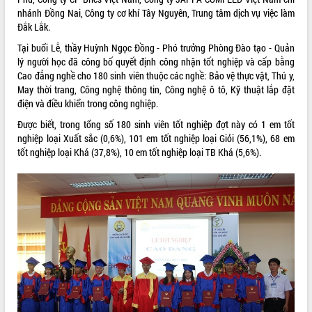
nhánh Đồng Nai, Công ty cơ khí Tây Nguyên, Trung tâm dịch vụ việc làm
ĐIỂM TIN VĂN BẢN
Đắk Lắk.
Tại buổi Lễ, thầy Huỳnh Ngọc Đồng - Phó trưởng Phòng Đào tạo - Quản
QUY HOẠCH - KẾ HOẠCH
lý người học đã công bố quyết định công nhận tốt nghiệp và cấp bằng
Cao đẳng nghề cho 180 sinh viên thuộc các nghề: Bảo vệ thực vật, Thú y,
May thời trang, Công nghệ thông tin, Công nghệ ô tô, Kỹ thuật lắp đặt
điện và điều khiển trong công nghiệp.
Được biết, trong tổng số 180 sinh viên tốt nghiệp đợt này có 1 em tốt
nghiệp loại Xuất sắc (0,6%), 101 em tốt nghiệp loại Giỏi (56,1%), 68 em
tốt nghiệp loại Khá (37,8%), 10 em tốt nghiệp loại TB Khá (5,6%).