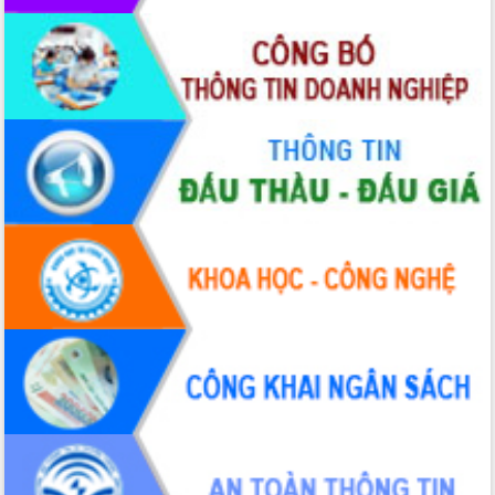
Chuyển đổi số 'mở đường' cho nông
nghiệp Đắk Lắk tăng trưởng bứt phá
Triển khai đồng bộ đo đạc, lập hồ sơ
địa chính, hoàn thiện cơ sở dữ liệu đất
đai
Ứng dụng sinh trắc học - Bước tiến
trong hành trình chuyển đổi số tại Đắk
Lắk
Đắk Lắk nâng cao hiệu quả công tác
Đảng từ Sổ tay đảng viên điện tử
Đắk Lắk đẩy mạnh nuôi biển công
nghệ, hướng tới phát triển thủy sản
bền vững
Tập huấn nâng cao năng lực triển khai
chuyển đổi số cho cán bộ, công chức
cấp xã
Đắk Lắk phát động hưởng ứng Ngày
Quyền của người tiêu dùng Việt Nam
2026
Đẩy mạnh cải cách hành chính, quyết
tâm đạt được mục tiêu tăng trưởng