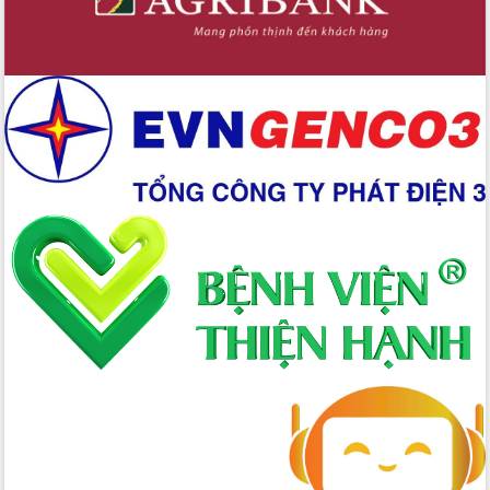
Hội nghị Ban Chấp hành Đảng bộ tỉnh
Đắk Lắk lần thứ 2 (mở rộng)
Tập trung giải phóng mặt bằng, đẩy
nhanh tiến độ Tuyến đường bộ ven
biển
Gỡ khó, khởi công xây dựng, sửa chữa
toàn bộ nhà ở cho hộ dân đúng tiến độ
đề ra
UBND tỉnh Đắk Lắk tổng kết công tác
quốc phòng, quân sự địa phương năm
2025
Tập trung triển khai quyết liệt, đồng bộ
các giải pháp nhằm thực hiện hiệu quả
các nhiệm vụ đề ra năm 2025
Phát huy vai trò của người có uy tín
trong phòng chống tảo hôn và hôn
nhân cận huyết thống
Nông sản Tây Nguyên thu hút doanh
nghiệp nước ngoài
Đắk Lắk định vị thương hiệu du lịch
“Biển – Rừng – Cà phê” trong không