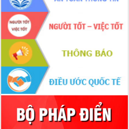
hai con số trong năm 2026
Tổ chức trang trọng Lễ hội Đền thờ
Lương Văn Chánh năm 2026
Phó Bí thư Tỉnh ủy Đắk Lắk Đỗ Hữu
Huy giữ chức Bí thư Đảng ủy Ủy Ban
Nhân dân tỉnh
Bệnh án điện tử thúc đẩy chuyển đổi
số y tế tại Đắk Lắk
Chuyển đổi số thư viện: Mở rộng
không gian tri thức trong thời đại số
Đánh giá, rút kinh nghiệm công tác tổ
chức diễn tập trước ngày bầu cử
Chương trình “Gặp gỡ hữu nghị –
Friendship Meeting New Year 2026”
Bầu cử Quốc hội và HĐND: Cử tri Đắk
Lắk gửi gắm niềm tin, kỳ vọng vào lá
phiếu
Đắk Lắk sẵn sàng các điều kiện cho
Ngày hội bầu cử đại biểu Quốc hội
khóa XVI và HĐND các cấp nhiệm kỳ