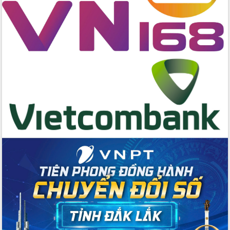
gian phát triển mới
Hội nghị chia sẻ kinh nghiệm, chuyển
giao kỹ thuật y tế, định hướng phát
triển chuyên sâu đến 2030
Chuyển đổi số mở ra không gian phát
triển trong lĩnh vực văn hóa, du lịch
Công bố quyết định của Ban Thường
vụ Tỉnh ủy về công tác cán bộ.
Thủ tướng Phạm Minh Chính: Khẩn
trương tái thiết cuộc sống người dân
sau thiên tai
Tập trung nâng cao chất lượng, tổ
chức sản xuất sầu riêng theo hướng
bền vững
Đẩy nhanh công tác khắc phục, ổn
định đời sống Nhân dân sau bão số 13
Bí thư Tỉnh ủy Lương Nguyễn Minh
Triết dự Ngày hội đại đoàn kết tại
Buôn Đăk Tuôr, xã Cư Pui
Khởi công xây dựng Trường Phổ thông