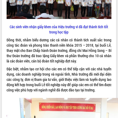
phát triển mới
Thường trực HĐND tỉnh Đắk Lắk gặp
mặt Đoàn chuyên gia y tế TP. Hồ Chí
Minh
THỐNG KÊ TRUY CẬP
Các sinh viên nhận giấy khen của Hiệu trưởng vì đã đạt thành tích tốt
Lễ truy điệu và an táng hài cốt liệt sĩ
trong học tập
tại Nghĩa trang Liệt sĩ xã Sơn Hòa
Hôm nay:
12098
Đồng thời, nhằm biểu dương các cá nhân có thành tích xuất sắc trong
Bàn giải pháp tháo gỡ khó khăn trong
Tất cả:
66097766
công tác đoàn và phong trào thanh niên khóa 2015 – 2018, tại buổi Lễ,
xuất khẩu sầu riêng và triển khai quy
thay mặt cho Ban Chấp hành Đoàn trường, đồng chí Mai Hồng Song – Bí
định EUDR
thư Đoàn trường đã trao tặng Giấy khen và phần thưởng cho 10 cá nhân
Thứ trưởng Bộ Nông nghiệp và Môi
là các đoàn viên, cán bộ đoàn tốt nghiệp đợt này.
trường Nguyễn Hoàng Hiệp khảo sát
vùng trồng và doanh nghiệp đóng gói
Đặc biệt, nhằm tạo cơ hội cho các em có thể tiếp cận với các nhà tuyển
sầu riêng tại Đắk Lắk
dụng, các doanh nghiệp trong và ngoài tỉnh, Nhà trường đã mời đại diện
các công ty, đơn vị tham gia tư vấn, giới thiệu việc làm và tuyển dụng lao
Trình diễn nghệ thuật chế biến các
động kết hợp trong buổi Lễ tốt nghiệp này để giúp các em có thể tìm được
món ăn từ sầu riêng
công việc phù hợp với ngành nghề đã được đào tạo tại trường.
Đắk Lắk công bố Quy hoạch và xúc
tiến đầu tư tỉnh
Ngành cá ngừ Đắk Lắk chủ động thích
ứng để giữ vững thị trường xuất khẩu
Diễn đàn Kinh tế tư nhân Việt Nam đột