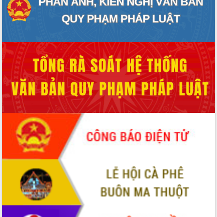
Hòn Yến phát triển du lịch gắn với bảo
tồn biển
Lấy ý kiến điều chỉnh Quy hoạch tỉnh
Đắk Lắk thời kỳ 2021-2030, tầm nhìn
đến năm 2050
Phát động chiến dịch 30 ngày đêm
giải phóng mặt bằng Tuyến đường bộ
ven biển
Đắk Lắk nỗ lực thúc đẩy tăng trưởng
kinh tế từ 10% trở lên trong Quý
II/2026
Đắk Lắk ký kết thỏa thuận hợp tác về
chuyển đổi số giai đoạn 2026 – 2030
với Tập đoàn Bưu chính Viễn thông
Việt Nam
Thứ trưởng Bộ Y tế làm việc với tỉnh
Đắk Lắk về phát triển nhân lực y tế
cho trạm y tế cấp xã
Du lịch Đắk Lắk nâng tầm trải nghiệm
du khách thông qua Hệ thống cơ sở dữ
liệu và Bản đồ số