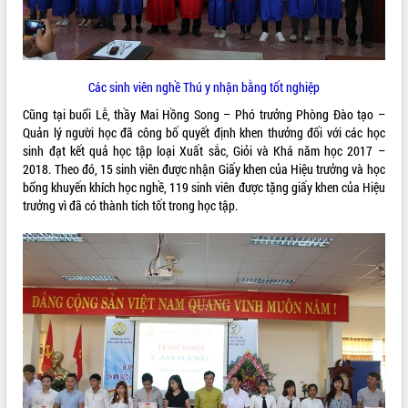
VIDEO
Loading the player...
Các sinh viên nghề Thú y nhận bằng tốt nghiệp
Khám bệnh, cấp phát thuốc miễn phí
và tặng quà người dân xã Cư Pui
Cũng tại buổi Lễ, thầy Mai Hồng Song – Phó trưởng Phòng Đào tạo –
Hội nghị UBND tỉnh Đắk Lắk thường kỳ
Quản lý người học đã công bố quyết định khen thưởng đối với các học
tháng 7/2026
sinh đạt kết quả học tập loại Xuất sắc, Giỏi và Khá năm học 2017 –
2018. Theo đó, 15 sinh viên được nhận Giấy khen của Hiệu trưởng và học
Lễ truy tặng danh hiệu “Bà Mẹ Việt
bổng khuyến khích học nghề, 119 sinh viên được tặng giấy khen của Hiệu
Nam Anh hùng” và trao Huân chương
trưởng vì đã có thành tích tốt trong học tập.
Lao động
ALBUM ẢNH
UBND tỉnh Đắk Lắk triển khai nhiệm
vụ 6 tháng cuối năm 2026
Kỳ họp thứ Hai, Hội đồng nhân dân
tỉnh khóa XI quyết nghị nhiều nội dung
quan trọng
Bí thư Tỉnh ủy Lương Nguyễn Minh
Triết thăm, tặng quà người có công với
cách mạng
Rà soát, hoàn thiện hệ thống thiết chế
văn hóa, thể thao đáp ứng yêu cầu
LIÊN KẾT WEB