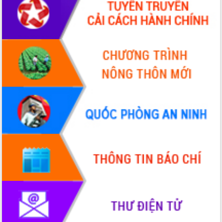
Tập huấn ứng dụng trí tuệ nhân tạo (AI)
trong thương mại điện tử năm 2026
Đoàn đại biểu Quốc hội tỉnh Đắk Lắk
trao đổi thông tin trước Kỳ họp thứ
nhất, Quốc hội khóa XVI
Quyết liệt cải cách hành chính, khơi
thông nguồn lực phát triển
Nâng cao hiệu lực, hiệu quả HĐND
tỉnh thông qua hiện đại hóa hành chính
Xã Ea Phê gắn cải cách hành chính với
chuyển đổi số
Phó Chủ tịch Thường trực UBND tỉnh
Hồ Thị Nguyên Thảo làm việc tại Trung
tâm Phục vụ hành chính công xã Ea
Phê
Xây dựng nền hành chính số đồng
hành cùng nông dân dân, doanh nghiệp
Giai đoạn 2026-2030, Đắk Lắk phấn
đấu có 77% xã đạt chuẩn nông thôn
mới