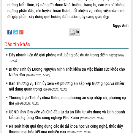
Hội thảo góp ý hồ sơ điều chỉnh quy
những kiến thức, kỹ năng đã được Nhà trường trang bị, các em sẽ không
hoạch tỉnh Đắk Lắk thời kỳ 2021-2030,
ngừng phấn đấu, rèn luyện, hoàn thành tốt nhiệm vụ, công việc của mình
tầm nhìn đến năm 2050
để góp phần xây dựng quê hương đất nước ngày càng giàu đẹp.
Nâng cao hiệu quả hoạt động của các
Ngọc Anh
doanh nghiệp nhà nước
In
Hội nghị triển khai kết nối mạng
truyền số liệu chuyên dùng phục vụ cơ
Các tin khác
quan Đảng, Nhà nước
Lễ phát động chuỗi hoạt động chung
Đẩy nhanh tiến độ giải phóng mặt bằng các dự án trọng điểm
(08/08/2026,
tay làm sạch môi trường
19:53)
Xã Ea Kar bước chuyển mình trong
Bí thư Tỉnh ủy Lương Nguyễn Minh Triết kiểm tra việc khám sức khỏe cho
công tác cải cách hành chính mô hình
Nhân dân
(08/08/2026, 17:05)
mới
Ban Thường vụ Tỉnh ủy xem xét phương án sắp xếp trường học và nhiều
UBND tỉnh họp báo định kỳ tháng 4
nội dung quan trọng
(08/08/2026, 13:30)
năm 2026
Thường trực Tỉnh ủy chưa thông qua phương án sáp nhập xã, phường cụ
Hội thảo khoa học “Giải pháp thúc đẩy
thể
(08/08/2026, 11:30)
phát triển nền kinh tế xanh tại tỉnh
UBND tỉnh làm việc với Chủ đầu tư dự án Đầu tư xây dựng và kinh doanh
Đắk Lắk”
kết cấu hạ tầng Khu công nghiệp Phú Xuân
(07/08/2026, 19:47)
Tăng cường giám sát, đôn đốc thực
hiện nhiệm vụ quản lý tài sản công
Rà soát hiệu quả ứng dụng các đề tài khoa học và công nghệ, thúc đẩy
hàng tuần
thương mại hóa kết quả nghiên cứu
(07/08/2026, 18:34)