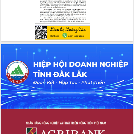
chúc mừng các bệnh viện nhân Ngày
Thầy thuốc Việt Nam
Rộn ràng lễ hội truyền thống Sông
nước Đà Nông lần thứ I năm 2026
Kỳ họp Chuyên đề lần thứ Năm, HĐND
tỉnh Đắk Lắk thông qua các nghị quyết
quan trọng
Thống nhất danh sách giới thiệu ứng
cử đại biểu Quốc hội khoá XVI và đại
biểu HĐND tỉnh Đắk Lắk, nhiệm kỳ
2026-2031
Phát động hai phong trào thi đua quan
trọng trong kỷ nguyên mới
Hội nghị lần thứ tư Ban Chỉ đạo công
tác bầu cử tỉnh Đắk Lắk
Hội nghị Báo cáo viên Trung ương
tháng 01/2026
Phó Thủ tướng Hồ Quốc Dũng đánh giá
cao kết quả Chiến dịch Quang Trung
tại Đắk Lắk