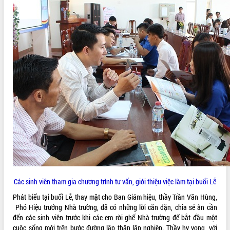
phá cơ chế - Hợp tác công tư
Đề án 06 tạo bước ngoặt đột phá trong
cải cách hành chính tỉnh Đắk Lắk
Kết nối tour, đẩy mạnh chuyển đổi số
để phát triển du lịch Đắk Lắk
Khởi động Dự án Đầu tư xây dựng hạ
tầng kỹ thuật Cụm công nghiệp Tân
Tiến
Gặp mặt các cơ quan báo chí nhân Kỷ
niệm 101 năm Ngày Báo chí Cách
mạng Việt Nam
Đắk Lắk sơ kết 4 năm triển khai thực
hiện Đề án 06 của Chính phủ
Họp báo thông tin về Hội nghị Công bố
Quy hoạch và Xúc tiến đầu tư tỉnh Đắk
Lắk
Các sinh viên tham gia chương trình tư vấn, giới thiệu việc làm tại buổi Lễ
Khơi thông điểm nghẽn, đẩy nhanh
Phát biểu tại buổi Lễ, thay mặt cho Ban Giám hiệu, thầy Trần Văn Hùng,
giải ngân vốn khắc phục thiên tai
Phó Hiệu trưởng Nhà trường, đã có những lời căn dặn, chia sẻ ân cần
HĐND tỉnh thông qua điều chỉnh Quy
đến các sinh viên trước khi các em rời ghế Nhà trường để bắt đầu một
hoạch tỉnh thời kỳ 2021-2030
cuộc sống mới trên bước đường lập thân lập nghiệp. Thầy hy vọng, với