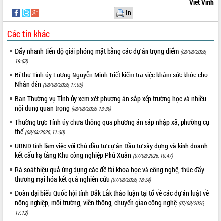
Viết Vinh
In
Các tin khác
Đẩy nhanh tiến độ giải phóng mặt bằng các dự án trọng điểm
(08/08/2026,
19:53)
Bí thư Tỉnh ủy Lương Nguyễn Minh Triết kiểm tra việc khám sức khỏe cho
Nhân dân
(08/08/2026, 17:05)
Ban Thường vụ Tỉnh ủy xem xét phương án sắp xếp trường học và nhiều
nội dung quan trọng
(08/08/2026, 13:30)
Thường trực Tỉnh ủy chưa thông qua phương án sáp nhập xã, phường cụ
thể
(08/08/2026, 11:30)
UBND tỉnh làm việc với Chủ đầu tư dự án Đầu tư xây dựng và kinh doanh
kết cấu hạ tầng Khu công nghiệp Phú Xuân
(07/08/2026, 19:47)
Rà soát hiệu quả ứng dụng các đề tài khoa học và công nghệ, thúc đẩy
thương mại hóa kết quả nghiên cứu
(07/08/2026, 18:34)
Đoàn đại biểu Quốc hội tỉnh Đắk Lắk thảo luận tại tổ về các dự án luật về
nông nghiệp, môi trường, viễn thông, chuyển giao công nghệ
(07/08/2026,
17:12)