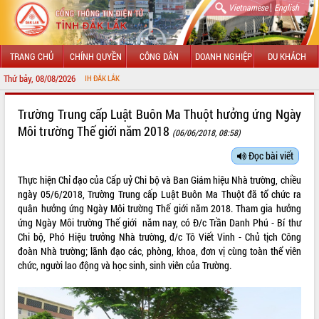
|
Vietnamese
English
TRANG CHỦ
CHÍNH QUYỀN
CÔNG DÂN
DOANH NGHIỆP
DU KHÁCH
Thứ bảy, 08/08/2026
CHÀO MỪ
GIỚI THIỆU
Trường Trung cấp Luật Buôn Ma Thuột hưởng ứng Ngày
Môi trường Thế giới năm 2018
(06/06/2018, 08:58)
LÃNH ĐẠO UBND TỈNH
Đọc bài viết
TIN TỨC SỰ KIỆN
Thực hiện Chỉ đạo của Cấp uỷ Chi bộ và Ban Giám hiệu Nhà trường, chiều
SỞ, BAN, NGÀNH
ngày 05/6/2018, Trường Trung cấp Luật Buôn Ma Thuột đã tổ chức ra
quân hưởng ứng Ngày Môi trường Thế giới năm 2018. Tham gia hưởng
UBND CÁC XÃ, PHƯỜNG
ứng Ngày Môi trường Thế giới năm nay, có Đ/c Trần Danh Phú - Bí thư
Chi bộ, Phó Hiệu trưởng Nhà trường, đ/c Tô Viết Vinh - Chủ tịch Công
đoàn Nhà trường; lãnh đạo các, phòng, khoa, đơn vị cùng toàn thể viên
THÔNG TIN CHỈ ĐẠO ĐIỀU HÀNH
chức, người lao động và học sinh, sinh viên của Trường.
HỆ THỐNG VĂN BẢN
VĂN BẢN HĐND TỈNH