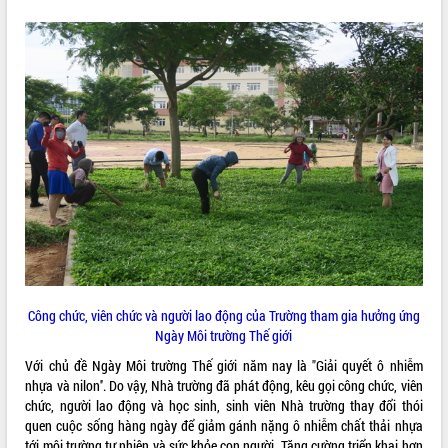
VIDEO
Không có file video nào để phát.
ALBUM ẢNH
LIÊN KẾT WEB
Công chức, viên chức và người lao động của Trường tham gia hưởng ứng
Ngày Môi trường Thế giới
Với chủ đề Ngày Môi trường Thế giới năm nay là "Giải quyết ô nhiễm
nhựa và nilon''. Do vậy, Nhà trường đã phát động, kêu gọi công chức, viên
THỐNG KÊ TRUY CẬP
chức, người lao động và học sinh, sinh viên Nhà trường thay đổi thói
quen cuộc sống hàng ngày để giảm gánh nặng ô nhiễm chất thải nhựa
Hôm nay:
37754
tới môi trường tự nhiên và sức khỏe con người. Tăng cường triển khai hơn