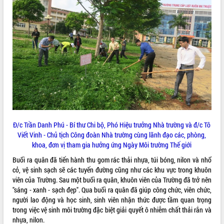
ĐIỂM TIN VĂN BẢN
QUY HOẠCH - KẾ HOẠCH
Đ/c Trần Danh Phú - Bí thư Chi bộ, Phó Hiệu trưởng Nhà trường và đ/c Tô
Viết Vinh - Chủ tịch Công đoàn Nhà trường cùng lãnh đạo các, phòng,
khoa, đơn vị tham gia hưởng ứng Ngày Môi trường Thế giới
Buổi ra quân đã tiến hành thu gom rác thải nhựa, túi bóng, nilon và nhổ
cỏ, vệ sinh sạch sẽ các tuyến đường cũng như các khu vực trong khuôn
viên của Trường. Sau một buổi ra quân, khuôn viên của Trường đã trở nên
"sáng - xanh - sạch đẹp". Qua buổi ra quân đã giúp công chức, viên chức,
người lao động và học sinh, sinh viên nhận thức được tầm quan trọng
trong việc vệ sinh môi trường đặc biệt giải quyết ô nhiễm chất thải rắn và
nhựa, nilon.