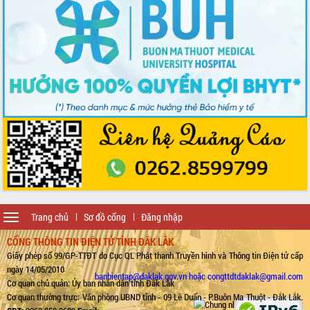
Toggle
Trang chủ
Sơ đồ cổng
Đăng nhập
navigation
CỔNG THÔNG TIN ĐIỆN TỬ TỈNH ĐẮK LẮK
Giấy phép số 99/GP-TTĐT do Cục QL Phát thanh Truyền hình và Thông tin Điện tử cấp
ngày 14/05/2010
banbientap@daklak.gov.vn hoặc congttdtdaklak@gmail.com
Cơ quan chủ quản: Ủy ban nhân dân tỉnh Đắk Lắk
Cơ quan thường trực: Văn phòng UBND tỉnh - 09 Lê Duẩn - P.Buôn Ma Thuột - Đắk Lắk.