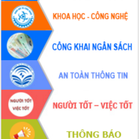
trọng trong kỷ nguyên mới
Hội nghị lần thứ tư Ban Chỉ đạo công
tác bầu cử tỉnh Đắk Lắk
Hội nghị Báo cáo viên Trung ương
tháng 01/2026
Phó Thủ tướng Hồ Quốc Dũng đánh giá
cao kết quả Chiến dịch Quang Trung
tại Đắk Lắk
Hội nghị Ban Chấp hành Đảng bộ tỉnh
Đắk Lắk lần thứ 2 (mở rộng)
Tập trung giải phóng mặt bằng, đẩy
nhanh tiến độ Tuyến đường bộ ven
biển
Gỡ khó, khởi công xây dựng, sửa chữa
toàn bộ nhà ở cho hộ dân đúng tiến độ
đề ra
UBND tỉnh Đắk Lắk tổng kết công tác
quốc phòng, quân sự địa phương năm
2025
Tập trung triển khai quyết liệt, đồng bộ
các giải pháp nhằm thực hiện hiệu quả