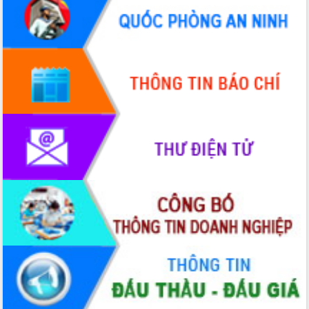
trưởng đạt 5,86% trong năm 2026
UBND tỉnh Đắk Lắk triển khai công tác
quốc phòng, quân sự địa phương năm
2026
Đắk Lắk tập trung toàn lực khắc phục
tồn tại IUU, sẵn sàng làm việc với
Đoàn thanh tra EC
Chủ tịch UBND tỉnh Tạ Anh Tuấn thăm,
chúc mừng các bệnh viện nhân Ngày
Thầy thuốc Việt Nam
Rộn ràng lễ hội truyền thống Sông
nước Đà Nông lần thứ I năm 2026
Kỳ họp Chuyên đề lần thứ Năm, HĐND
tỉnh Đắk Lắk thông qua các nghị quyết
quan trọng
Thống nhất danh sách giới thiệu ứng
cử đại biểu Quốc hội khoá XVI và đại
biểu HĐND tỉnh Đắk Lắk, nhiệm kỳ
2026-2031
Phát động hai phong trào thi đua quan