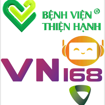
Kỳ họp chuyên đề lần thứ Ba, HĐND
tỉnh khóa X
Bí thư Tỉnh ủy Lương Nguyễn Minh
Triết kiểm tra việc thực hiện chống
khai thác IUU
Hội thảo chuyên đề “Hành trình xuất
khẩu nông sản Việt Nam qua thương
mại điện tử cùng Amazon”
Đại hội Thi đua yêu nước tỉnh Đắk Lắk
lần thứ I (2025-2030)
Đồng chí Lương Nguyễn Minh Triết
được chỉ định làm Bí thư Tỉnh ủy Đắk
Lắk nhiệm kỳ 2025 – 2030
Tập trung triển khai các giải pháp sản
xuất nông nghiệp bền vững, phát thải
thấp
Tọa đàm kỷ niệm 95 năm Ngày thành
lập Hội Liên hiệp Phụ nữ Việt Nam
Đắk Lắk tổ chức Ngày hội Chuyển đổi
số với chủ đề: “Công nghệ số - kiến
tạo tương lai”