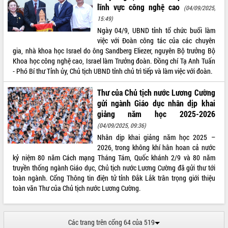
Hồ Thị Nguyên Thảo làm việc tại Trung
lĩnh vực công nghệ cao
(04/09/2025,
tâm Phục vụ hành chính công xã Ea
15:49)
Phê
Ngày 04/9, UBND tỉnh tổ chức buổi làm
Xây dựng nền hành chính số đồng
việc với Đoàn công tác của các chuyên
hành cùng nông dân dân, doanh nghiệp
gia, nhà khoa học Israel do ông Sandberg Eliezer, nguyên Bộ trưởng Bộ
Giai đoạn 2026-2030, Đắk Lắk phấn
Khoa học công nghệ cao, Israel làm Trưởng đoàn. Đồng chí Tạ Anh Tuấn
đấu có 77% xã đạt chuẩn nông thôn
- Phó Bí thư Tỉnh ủy, Chủ tịch UBND tỉnh chủ trì tiếp và làm việc với đoàn.
mới
Chuyển đổi số 'mở đường' cho nông
Thư của Chủ tịch nước Lương Cường
nghiệp Đắk Lắk tăng trưởng bứt phá
gửi ngành Giáo dục nhân dịp khai
giảng năm học 2025-2026
Triển khai đồng bộ đo đạc, lập hồ sơ
địa chính, hoàn thiện cơ sở dữ liệu đất
(04/09/2025, 09:36)
đai
Nhân dịp khai giảng năm học 2025 –
2026, trong không khí hân hoan cả nước
Ứng dụng sinh trắc học - Bước tiến
kỷ niệm 80 năm Cách mạng Tháng Tám, Quốc khánh 2/9 và 80 năm
trong hành trình chuyển đổi số tại Đắk
truyền thống ngành Giáo dục, Chủ tịch nước Lương Cường đã gửi thư tới
Lắk
toàn ngành. Cổng Thông tin điện tử tỉnh Đắk Lắk trân trọng giới thiệu
Đắk Lắk nâng cao hiệu quả công tác
toàn văn Thư của Chủ tịch nước Lương Cường.
Đảng từ Sổ tay đảng viên điện tử
Đắk Lắk đẩy mạnh nuôi biển công
nghệ, hướng tới phát triển thủy sản
Các trang trên cổng 64 của 519
bền vững