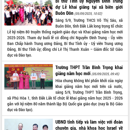
Bí thư Tỉnh ủy Nguyễn Đình Trung
với Tập đoàn Bưu chính Viễn thông
dự Lễ khai giảng tại xã biên giới
Việt Nam
Buôn Đôn
(05/09/2025, 10:02)
Thứ trưởng Bộ Y tế làm việc với tỉnh
Sáng 5/9, Trường THCS Võ Thị Sáu, xã
Đắk Lắk về phát triển nhân lực y tế
Buôn Đôn, tỉnh Đắk Lắk long trọng tổ chức
cho trạm y tế cấp xã
Lễ kỷ niệm 80 truyền thống ngành giáo dục và Khai giảng năm học mới
Du lịch Đắk Lắk nâng tầm trải nghiệm
2025-2026. Tham dự buổi lễ có đồng chí Nguyễn Đình Trung - Ủy viên
du khách thông qua Hệ thống cơ sở dữ
Ban Chấp hành Trung ương Đảng, Bí thư Tỉnh ủy - Uỷ viên Trung ương
liệu và Bản đồ số
Đảng, Bí thư Tỉnh ủy; đồng chí Lê Thị Thanh Xuân – Giám đốc Sở Giáo
Tập huấn ứng dụng trí tuệ nhân tạo (AI)
dục và Đào tạo.
trong thương mại điện tử năm 2026
Trường THPT Trần Bình Trọng khai
Đoàn đại biểu Quốc hội tỉnh Đắk Lắk
giảng năm học mới
trao đổi thông tin trước Kỳ họp thứ
(05/09/2025, 09:45)
nhất, Quốc hội khóa XVI
Hòa chung không khí phấn khởi của ngày
khai giảng năm học mới trên cả nước,
Quyết liệt cải cách hành chính, khơi
sáng 5/9, Trường THPT Trần Bình Trọng,
thông nguồn lực phát triển
xã Phú Hòa 1, tỉnh Đắk Lắk tổ chức lễ khai giảng năm học 2025 - 2026
Nâng cao hiệu lực, hiệu quả HĐND
gắn với kỷ niệm 80 năm thành lập Bộ Quốc gia giáo dục (nay là Bộ Giáo
tỉnh thông qua hiện đại hóa hành chính
dục và Đào tạo).
Xã Ea Phê gắn cải cách hành chính với
chuyển đổi số
UBND tỉnh tiếp và làm việc với đoàn
Phó Chủ tịch Thường trực UBND tỉnh
chuyên gia, nhà khoa học Israel về