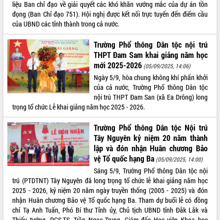
hiện Đề án 06 của Chính phủ
liệu Ban chỉ đạo về giải quyết các khó khăn vướng mắc của dự án tồn
Họp báo thông tin về Hội nghị Công bố
đọng (Ban Chỉ đạo 751). Hội nghị được kết nối trực tuyến đến điểm cầu
Quy hoạch và Xúc tiến đầu tư tỉnh Đắk
của UBND các tỉnh thành trong cả nước.
Lắk
Trường Phổ thông Dân tộc nội trú
Khơi thông điểm nghẽn, đẩy nhanh
THPT Đam Sam khai giảng năm học
giải ngân vốn khắc phục thiên tai
mới 2025-2026
(05/09/2025, 14:06)
HĐND tỉnh thông qua điều chỉnh Quy
hoạch tỉnh thời kỳ 2021-2030
Ngày 5/9, hòa chung không khí phấn khởi
của cả nước, Trường Phổ thông Dân tộc
Hội thảo góp ý hồ sơ điều chỉnh quy
nội trú THPT Đam San (xã Ea Drông) long
hoạch tỉnh Đắk Lắk thời kỳ 2021-2030,
trọng tổ chức Lễ khai giảng năm học 2025 - 2026.
tầm nhìn đến năm 2050
Nâng cao hiệu quả hoạt động của các
Trường Phổ thông Dân tộc Nội trú
doanh nghiệp nhà nước
Tây Nguyên kỷ niệm 20 năm thành
Hội nghị triển khai kết nối mạng
lập và đón nhận Huân chương Bảo
truyền số liệu chuyên dùng phục vụ cơ
vệ Tổ quốc hạng Ba
(05/09/2025, 14:00)
quan Đảng, Nhà nước
Sáng 5/9, Trường Phổ thông Dân tộc nội
Lễ phát động chuỗi hoạt động chung
trú (PTDTNT) Tây Nguyên đã long trọng tổ chức lễ khai giảng năm học
tay làm sạch môi trường
2025 - 2026, kỷ niệm 20 năm ngày truyền thống (2005 - 2025) và đón
Xã Ea Kar bước chuyển mình trong
nhận Huân chương Bảo vệ Tổ quốc hạng Ba. Tham dự buổi lễ có đồng
công tác cải cách hành chính mô hình
chí Tạ Anh Tuấn, Phó Bí thư Tỉnh ủy, Chủ tịch UBND tỉnh Đắk Lắk và
mới
Thiếu tướng, PGS.TS. Trần Ngọc Trung, Giám đốc Học viện Khoa học