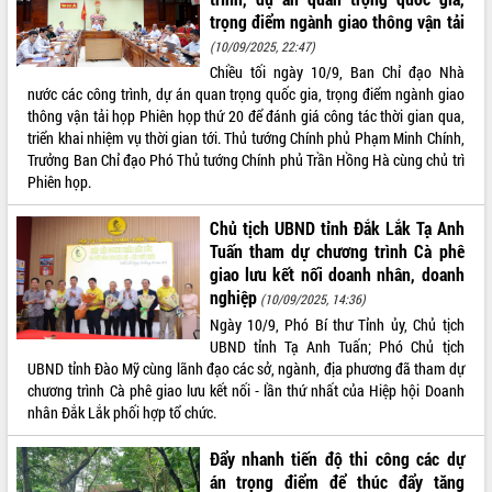
trọng điểm ngành giao thông vận tải
ĐIỂM TIN VĂN BẢN
(10/09/2025, 22:47)
Chiều tối ngày 10/9, Ban Chỉ đạo Nhà
QUY HOẠCH - KẾ HOẠCH
nước các công trình, dự án quan trọng quốc gia, trọng điểm ngành giao
thông vận tải họp Phiên họp thứ 20 để đánh giá công tác thời gian qua,
triển khai nhiệm vụ thời gian tới. Thủ tướng Chính phủ Phạm Minh Chính,
Trưởng Ban Chỉ đạo Phó Thủ tướng Chính phủ Trần Hồng Hà cùng chủ trì
Phiên họp.
Chủ tịch UBND tỉnh Đắk Lắk Tạ Anh
Tuấn tham dự chương trình Cà phê
giao lưu kết nối doanh nhân, doanh
nghiệp
(10/09/2025, 14:36)
Ngày 10/9, Phó Bí thư Tỉnh ủy, Chủ tịch
UBND tỉnh Tạ Anh Tuấn; Phó Chủ tịch
UBND tỉnh Đào Mỹ cùng lãnh đạo các sở, ngành, địa phương đã tham dự
chương trình Cà phê giao lưu kết nối - lần thứ nhất của Hiệp hội Doanh
nhân Đắk Lắk phối hợp tổ chức.
Đẩy nhanh tiến độ thi công các dự
án trọng điểm để thúc đẩy tăng