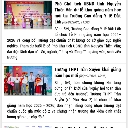
Định vị cà phê Việt Nam như một “di
Phó Chủ tịch UBND tỉnh Nguyễn
sản sống” trong dòng chảy toàn cầu
Thiên Văn dự lễ khai giảng năm học
Xây dựng nông thôn mới: Nâng cao đời
mới tại Trường Cao đẳng Y tế Đắk
sống người dân từ những mô hình thiết
Lắk
(05/09/2025, 11:32)
thực
Sáng 5/9, Trường Cao đẳng Y tế Đắk Lắk
Quyết liệt tháo gỡ vướng mắc, đẩy
tổ chức Lễ Khai giảng năm học 2025–
nhanh tiến độ các dự án trọng điểm
2026 và công bố Trường đạt chuẩn chất lượng cơ sở giáo dục nghề
trong Khu kinh tế Nam Phú Yên
nghiệp. Tham dự buổi lễ có Phó Chủ tịch UBND tỉnh Nguyễn Thiên Văn;
đại diện lãnh đạo các Sở, ngành, đơn vị và đông đảo giảng viên, sinh viên
Hòn Yến phát triển du lịch gắn với bảo
trường.
tồn biển
Lấy ý kiến điều chỉnh Quy hoạch tỉnh
Trường THPT Trần Suyền khai giảng
Đắk Lắk thời kỳ 2021-2030, tầm nhìn
năm học mới
đến năm 2050
(05/09/2025, 10:35)
Sáng 5/9, hòa chung không khí tưng
Phát động chiến dịch 30 ngày đêm
bừng, phấn khởi của "Ngày hội toàn dân
giải phóng mặt bằng Tuyến đường bộ
đưa trẻ đến trường", Trường THPT Trần
ven biển
Suyền (xã Phú Hòa 2) tổ chức Lễ khai
Đắk Lắk nỗ lực thúc đẩy tăng trưởng
giảng năm học 2025 - 2026; đón nhận Bằng công nhận trường đạt
kinh tế từ 10% trở lên trong Quý
chuẩn quốc gia mức độ 2 và Chứng nhận trường đạt kiểm định chất
II/2026
lượng giáo dục cấp độ 3.
Đắk Lắk ký kết thỏa thuận hợp tác về
chuyển đổi số giai đoạn 2026 – 2030