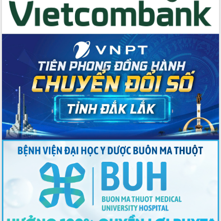
Tập trung phát triển khoa học công
nghệ, đổi mới sáng tạo và chuyển đổi
số lĩnh vực nông nghiệp và môi trường
“Hồ sơ phi địa giới – Bước tiến mới
trong cải cách hành chính”
Phó Chủ tịch UBND tỉnh Nguyễn Thiên
Văn kiểm tra công tác chống khai thác
IUU và nuôi trồng thủy sản
Tăng cường các giải pháp nhằm phát
triển hiệu quả khoa học, công nghệ,
đổi mới sáng tạo và chuyển đổi số
Tỉnh Đắk Lắk hiện đại hóa y tế từ bệnh
án điện tử
Tập huấn công tác đối ngoại và tuyên
truyền quản lý biên giới, biển đảo
Nhiều cách làm hay trong chuyển đổi
số vì người dân
Quyết tâm phấn đấu hoàn thành thắng
lợi các mục tiêu, nhiệm vụ Nghị quyết
Đại hội đại biểu Đảng bộ tỉnh Đắk Lắk