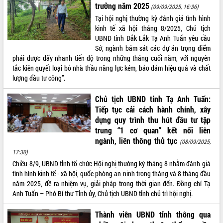
trưởng năm 2025
(09/09/2025, 16:36)
VIDEO
Tại hội nghị thường kỳ đánh giá tình hình
kinh tế xã hội tháng 8/2025, Chủ tịch
UBND tỉnh Đắk Lắk Tạ Anh Tuấn yêu cầu
Sở, ngành bám sát các dự án trọng điểm
phải được đẩy nhanh tiến độ trong những tháng cuối năm, với nguyên
tắc kiên quyết loại bỏ nhà thầu năng lực kém, bảo đảm hiệu quả và chất
lượng đầu tư công”.
Chủ tịch UBND tỉnh Tạ Anh Tuấn:
Tiếp tục cải cách hành chính, xây
Trailer Lễ hội Sầu riêng Đắk Lắk năm
dựng quy trình thu hút đầu tư tập
2026
trung “1 cơ quan” kết nối liên
Khám bệnh, cấp phát thuốc miễn phí
ngành, liên thông thủ tục
(08/09/2025,
và tặng quà người dân xã Cư Pui
17:30)
Hội nghị UBND tỉnh Đắk Lắk thường kỳ
Chiều 8/9, UBND tỉnh tổ chức Hội nghị thường kỳ tháng 8 nhằm đánh giá
tháng 7/2026
tình hình kinh tế - xã hội, quốc phòng an ninh trong tháng và 8 tháng đầu
Lễ truy tặng danh hiệu “Bà Mẹ Việt
năm 2025, đề ra nhiệm vụ, giải pháp trong thời gian đến. Đồng chí Tạ
ALBUM ẢNH
Nam Anh hùng” và trao Huân chương
Anh Tuấn – Phó Bí thư Tỉnh ủy, Chủ tịch UBND tỉnh chủ trì hội nghị.
Lao động
UBND tỉnh Đắk Lắk triển khai nhiệm
Thành viên UBND tỉnh thông qua
vụ 6 tháng cuối năm 2026