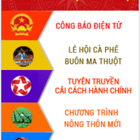
Chương trình “Gặp gỡ hữu nghị –
Friendship Meeting New Year 2026”
Bầu cử Quốc hội và HĐND: Cử tri Đắk
Lắk gửi gắm niềm tin, kỳ vọng vào lá
phiếu
Đắk Lắk sẵn sàng các điều kiện cho
Ngày hội bầu cử đại biểu Quốc hội
khóa XVI và HĐND các cấp nhiệm kỳ
2026-2031
Đảm bảo cuộc bầu cử đại biểu Quốc
hội và đại biểu HĐND các cấp diễn ra
an toàn, hiệu quả, đúng quy định
Thủ tướng Chính phủ Phạm Minh Chính
kiểm tra, chỉ đạo hoàn thành các dự
án cao tốc và thăm khu tái định cư tại
Đắk Lắk
Sôi nổi Hội đua ngựa truyền thống Gò
Thì Thùng mừng Xuân Bính Ngọ 2026
Lãnh đạo tỉnh dâng hương tưởng niệm
tại Đập Đồng Cam đầu Xuân Bính Ngọ
Ngành nông nghiệp phấn đấu tăng