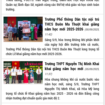
UBND tỉnh họp báo định kỳ tháng 4
Quân sự; lãnh đạo Sở, ngành cùng các thế hệ nhà giáo và học sinh toàn
năm 2026
trường.
Hội thảo khoa học “Giải pháp thúc đẩy
Trường Phổ thông Dân tộc nội trú
phát triển nền kinh tế xanh tại tỉnh
THCS Buôn Ma Thuột khai giảng
Đắk Lắk”
năm học mới 2025-2026
(05/09/2025,
Tăng cường giám sát, đôn đốc thực
11:42)
hiện nhiệm vụ quản lý tài sản công
hàng tuần
Sáng 5/9, hòa trong không khí phấn khởi
của ngày hội đến trường trên cả nước,
Tháo gỡ những vướng mắc, đẩy mạnh
Trường Phổ thông Dân tộc nội trú THCS Buôn Ma Thuột long trọng tổ
công tác cải cách thủ tục hành chính
chức Lễ khai giảng năm học mới 2025-2026.
tại Trung tâm Phục vụ hành chính
công tỉnh
Trường THPT Nguyễn Thị Minh Khai
Đắk Lắk: Tôn vinh 46 giải pháp tại Hội
khai giảng năm học mới
(05/09/2025,
thi Sáng tạo Kỹ thuật 2024 - 2025
11:37)
Đắk Lắk rà soát, điều chỉnh Đề án 190
Hòa chung không khí cả nước bước vào
về phát triển nuôi trồng thủy sản
năm học mới, sáng 5/9, Trường THPT
Phó Chủ tịch UBND tỉnh Đắk Lắk
Nguyễn Thị Minh Khai, xã Hòa Mỹ long
Trương Công Thái kiểm tra thực địa
trọng tổ chức lễ Khai giảng năm học 2025 - 2026 và đón Bằng công
Dự án cao tốc Khánh Hòa - Buôn Ma
nhận trường đạt chuẩn quốc gia mức độ 2.
Thuột