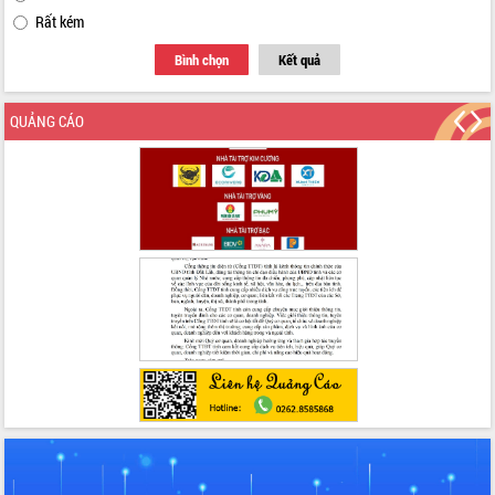
chức sản xuất sầu riêng theo hướng
Rất kém
bền vững
Đẩy nhanh công tác khắc phục, ổn
Bình chọn
Kết quả
định đời sống Nhân dân sau bão số 13
Bí thư Tỉnh ủy Lương Nguyễn Minh
QUẢNG CÁO
Triết dự Ngày hội đại đoàn kết tại
Buôn Đăk Tuôr, xã Cư Pui
Khởi công xây dựng Trường Phổ thông
nội trú liên cấp tiểu học và THCS xã Ia
Rvê
Phó Thủ tướng Chính phủ Mai Văn
Chính chia sẻ, động viên người dân
chịu ảnh hưởng nặng từ bão số 13
Chủ tịch UBND tỉnh kiểm tra công tác
phòng, chống bão số 13 tại các địa
bàn xung yếu
Tập trung đẩy nhanh giải ngân nguồn
vốn các chương trình mục tiêu quốc
gia
Xã Ea H'leo giữ vững và nâng cao chất
lượng các tiêu chí nông thôn mới