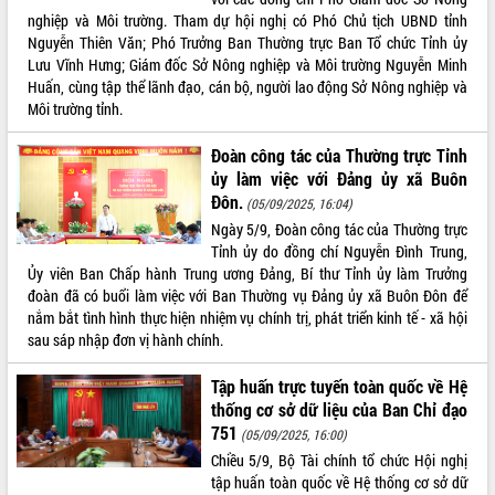
sầu riêng tại Đắk Lắk
nghiệp và Môi trường. Tham dự hội nghị có Phó Chủ tịch UBND tỉnh
Trình diễn nghệ thuật chế biến các
Nguyễn Thiên Văn; Phó Trưởng Ban Thường trực Ban Tổ chức Tỉnh ủy
món ăn từ sầu riêng
Lưu Vĩnh Hưng; Giám đốc Sở Nông nghiệp và Môi trường Nguyễn Minh
Đắk Lắk công bố Quy hoạch và xúc
Huấn, cùng tập thể lãnh đạo, cán bộ, người lao động Sở Nông nghiệp và
tiến đầu tư tỉnh
Môi trường tỉnh.
Ngành cá ngừ Đắk Lắk chủ động thích
Đoàn công tác của Thường trực Tỉnh
ứng để giữ vững thị trường xuất khẩu
ủy làm việc với Đảng ủy xã Buôn
Diễn đàn Kinh tế tư nhân Việt Nam đột
Đôn.
phá cơ chế - Hợp tác công tư
(05/09/2025, 16:04)
Ngày 5/9, Đoàn công tác của Thường trực
Đề án 06 tạo bước ngoặt đột phá trong
Tỉnh ủy do đồng chí Nguyễn Đình Trung,
cải cách hành chính tỉnh Đắk Lắk
Ủy viên Ban Chấp hành Trung ương Đảng, Bí thư Tỉnh ủy làm Trưởng
Kết nối tour, đẩy mạnh chuyển đổi số
đoàn đã có buổi làm việc với Ban Thường vụ Đảng ủy xã Buôn Đôn để
để phát triển du lịch Đắk Lắk
nắm bắt tình hình thực hiện nhiệm vụ chính trị, phát triển kinh tế - xã hội
Khởi động Dự án Đầu tư xây dựng hạ
sau sáp nhập đơn vị hành chính.
tầng kỹ thuật Cụm công nghiệp Tân
Tiến
Tập huấn trực tuyến toàn quốc về Hệ
Gặp mặt các cơ quan báo chí nhân Kỷ
thống cơ sở dữ liệu của Ban Chỉ đạo
niệm 101 năm Ngày Báo chí Cách
751
(05/09/2025, 16:00)
mạng Việt Nam
Chiều 5/9, Bộ Tài chính tổ chức Hội nghị
Đắk Lắk sơ kết 4 năm triển khai thực
tập huấn toàn quốc về Hệ thống cơ sở dữ