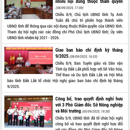
nhiều nội dung thuộc thẩm quyền
Kỳ họp thứ Hai, Hội đồng nhân dân
(08/09/2025, 17:00)
tỉnh khóa XI quyết nghị nhiều nội dung
Chiều 8/9, Chủ tịch UBND tỉnh Tạ Anh
quan trọng
Tuấn đã chủ trì phiên họp thành viên
Bí thư Tỉnh ủy Lương Nguyễn Minh
UBND tỉnh để thông qua các nội dung thuộc thẩm quyền của UBND tỉnh.
Triết thăm, tặng quà người có công với
Tham dự hội nghị các các đồng chí Phó Chủ tịch UBND tỉnh; Ủy viên
cách mạng
LIÊN KẾT WEB
UBND tỉnh nhiệm kỳ 2021 - 2026.
Rà soát, hoàn thiện hệ thống thiết chế
Giao ban báo chí định kỳ tháng
văn hóa, thể thao đáp ứng yêu cầu
9/2025
phát triển mới
(08/09/2025, 16:53)
Chiều 8/9, Ban Tuyên giáo và Dân vận
Thường trực HĐND tỉnh Đắk Lắk gặp
THỐNG KÊ TRUY CẬP
Tỉnh ủy Đắk Lắk phối hợp với Sở Văn hóa,
mặt Đoàn chuyên gia y tế TP. Hồ Chí
Thể thao và Du lịch Đắk Lắk và Hội Nhà
Minh
Hôm nay:
26313
báo tỉnh Đắk Lắk tổ chức Hội nghị giao ban báo chí định kỳ tháng
Lễ truy điệu và an táng hài cốt liệt sĩ
Tất cả:
66111981
9/2025.
tại Nghĩa trang Liệt sĩ xã Sơn Hòa
Bàn giải pháp tháo gỡ khó khăn trong
Công bố, trao quyết định nghỉ hưu
xuất khẩu sầu riêng và triển khai quy
với 3 Phó Giám đốc Sở Nông nghiệp
định EUDR
và Môi trường
(05/09/2025, 19:30)
Thứ trưởng Bộ Nông nghiệp và Môi
Chiều 5/9, UBND tỉnh đã tổ chức hội nghị
trường Nguyễn Hoàng Hiệp khảo sát
công bố và trao quyết định nghỉ hưu đối
vùng trồng và doanh nghiệp đóng gói
với các đồng chí Phó Giám đốc Sở Nông