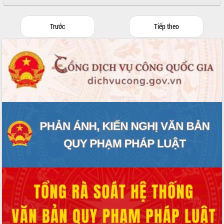
Tập huấn nâng cao năng lực triển khai
chuyển đổi số cho cán bộ, công chức
Trước
Tiếp theo
cấp xã
Đắk Lắk phát động hưởng ứng Ngày
Quyền của người tiêu dùng Việt Nam
2026
Đẩy mạnh cải cách hành chính, quyết
tâm đạt được mục tiêu tăng trưởng
hai con số trong năm 2026
Tổ chức trang trọng Lễ hội Đền thờ
Lương Văn Chánh năm 2026
Phó Bí thư Tỉnh ủy Đắk Lắk Đỗ Hữu
Huy giữ chức Bí thư Đảng ủy Ủy Ban
Nhân dân tỉnh
Bệnh án điện tử thúc đẩy chuyển đổi
số y tế tại Đắk Lắk
Chuyển đổi số thư viện: Mở rộng
không gian tri thức trong thời đại số
Đánh giá, rút kinh nghiệm công tác tổ
chức diễn tập trước ngày bầu cử