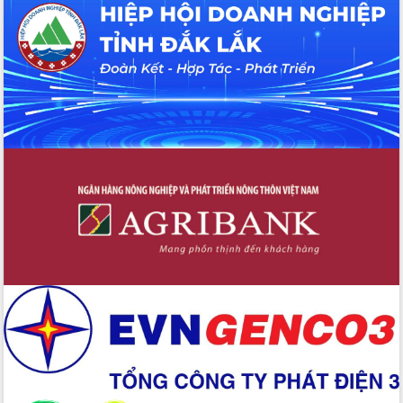
Công bố quyết định của Ban Thường
vụ Tỉnh ủy về công tác cán bộ
Nâng cao trách nhiệm người đứng
đầu, phát huy tinh thần chủ động,
sáng tạo để đảm bảo tiến độ giải ngân
vốn đầu tư công năm 2025
Sở Công Thương đột phá số hóa 100%
thủ tục trực tuyến lấy sự hài lòng của
doanh nghiệp làm thước đo phục vụ
Đảm bảo công tác bầu cử triển khai
đúng tiến độ, quy trình theo luật định
Ban Tuyên giáo và Dân vận Trung ương
tập huấn công tác khoa giáo năm 2025
Đắk Lắk hưởng ứng Ngày Pháp luật
Việt Nam 2025 và biểu dương 25 tập
thể, cá nhân tiêu biểu
Hội nghị lần thứ nhất Ban Chỉ đạo
công tác bầu cử tỉnh Đắk Lắk
Hội nghị UBND tỉnh thường kỳ tháng
10 năm 2025