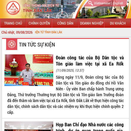
|
Vietnamese
English
TRANG CHỦ
CHÍNH QUYỀN
CÔNG DÂN
DOANH NGHIỆP
DU KHÁCH
Chủ nhật, 09/08/2026
TIN ĐIỆN TỬ TỈNH ĐẮK LẮK
GIỚI THIỆU
TIN TỨC SỰ KIỆN
LÃNH ĐẠO UBND TỈNH
Đoàn công tác của Bộ Dân tộc và
Tôn giáo làm việc tại xã Ea Rốk
TIN TỨC SỰ KIỆN
(11/09/2025, 13:37)
Sáng ngày 11/9, Đoàn công tác của Bộ
SỞ, BAN, NGÀNH
Dân tộc và Tôn giáo do đồng chí Hồ Văn
Niên - Ủy viên Ban chấp hành Trung ương
UBND CÁC XÃ, PHƯỜNG
Đảng, Thứ trưởng Thường trực Bộ Dân tộc và Tôn giáo làm Trưởng đoàn
đã đến thăm và làm việc tại xã Ea Rốk, tỉnh Đắk Lắk về thực hiện công tác
THÔNG TIN CHỈ ĐẠO ĐIỀU HÀNH
dân tộc, chính sách dân tộc và các nhiệm vụ khi thực hiện chính quyền 2
cấp.
HỆ THỐNG VĂN BẢN
Họp Ban Chỉ đạo Nhà nước các công
VĂN BẢN HĐND TỈNH
trình, dự án quan trọng quốc gia,