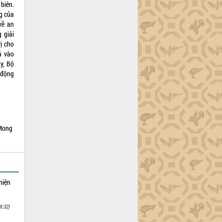
biên.
g của
về an
 giải
rị cho
á vào
y, Bộ
 động
Mong
hiện
9:32)