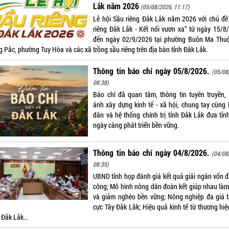
Lắk năm 2026
(05/08/2026, 11:17)
Lễ hội Sầu riêng Đắk Lắk năm 2026 với chủ đề
riêng Đắk Lắk - Kết nối vươn xa” từ ngày 15/8
đến ngày 02/9/2026 tại phường Buôn Ma Thuộ
g Pắc, phường Tuy Hòa và các xã trồng sầu riêng trên địa bàn tỉnh Đắk Lắk.
Thông tin báo chí ngày 05/8/2026.
(05/08
08:38)
Báo chí đã quan tâm, thông tin tuyên truyền,
ánh xây dựng kinh tế - xã hội, chung tay cùng
dân và hệ thống chính trị tỉnh Đắk Lắk đưa tỉn
ngày càng phát triển bền vững.
Thông tin báo chí ngày 04/8/2026.
(04/08
08:35)
UBND tỉnh họp đánh giá kết quả giải ngân vốn đ
công; Mô hình nông dân đoàn kết giúp nhau làm
và giảm nghèo bền vững; Nông nghiệp đa giá tr
cực Tây Đắk Lắk; Hiệu quả kinh tế từ thương hiệ
 Đắk Lắk...