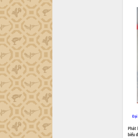
Hội thảo khoa học “Giải pháp thúc đẩy
phát triển nền kinh tế xanh tại tỉnh
Đắk Lắk”
Tăng cường giám sát, đôn đốc thực
hiện nhiệm vụ quản lý tài sản công
hàng tuần
Tháo gỡ những vướng mắc, đẩy mạnh
công tác cải cách thủ tục hành chính
tại Trung tâm Phục vụ hành chính
công tỉnh
Đắk Lắk: Tôn vinh 46 giải pháp tại Hội
thi Sáng tạo Kỹ thuật 2024 - 2025
Đắk Lắk rà soát, điều chỉnh Đề án 190
về phát triển nuôi trồng thủy sản
Phó Chủ tịch UBND tỉnh Đắk Lắk
Trương Công Thái kiểm tra thực địa
Dự án cao tốc Khánh Hòa - Buôn Ma
Đại
Thuột
Định vị cà phê Việt Nam như một “di
Phát 
sản sống” trong dòng chảy toàn cầu
biểu 