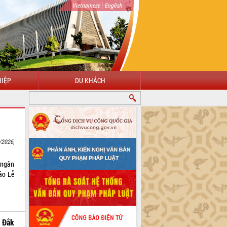
|
Vietnamese
English
IỆP
DU KHÁCH
ỪNG ĐẾN VỚI CỔNG THÔNG TIN ĐIỆN TỬ TỈNH ĐẮK LẮK
/2026,
i ngân
áo Lễ
 Đắk