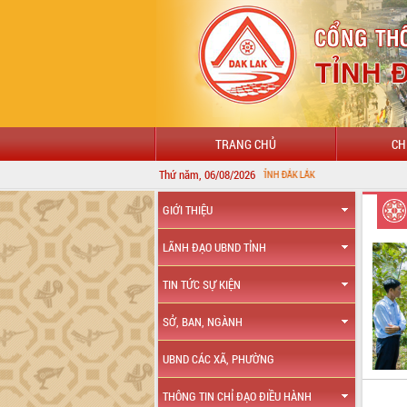
TRANG CHỦ
CH
Thứ năm, 06/08/2026
GIỚI THIỆU
LÃNH ĐẠO UBND TỈNH
TIN TỨC SỰ KIỆN
SỞ, BAN, NGÀNH
UBND CÁC XÃ, PHƯỜNG
THÔNG TIN CHỈ ĐẠO ĐIỀU HÀNH