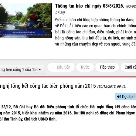
Thông tin báo chí ngày 03/8/2026.
(03/08
07:30)
Điểm tin báo chí tổng hợp những thông tin đáng 
về Đắk Lắk trên các cơ quan báo chí chính thống
bật là công tác chỉ đạo, điều hành, phát triển 
hàng nông sản, thu hút đầu tư, du lịch, an sinh 
và những câu chuyện đẹp về con người, vùng đấ
← Đầu tiên
Trước
Tiếp theo
Cuối 
ang trên cổng 1 của 150
 nghị tổng kết công tác biên phòng năm 2015
(30/12/2015, 09:45)
Đọc bài 
 23/12, Bộ Chỉ huy Bộ đội Biên phòng tỉnh tổ chức Hội nghị tổng kết công tác
g năm 2015, triển khai nhiệm vụ năm 2016. Dự Hội nghị có đồng chí Phạm Ngọc 
í thư Tỉnh ủy, Chủ tịch UBND tỉnh.