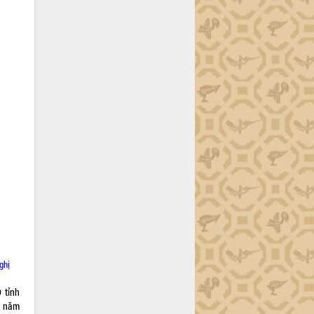
ghị
 tỉnh
ụ năm