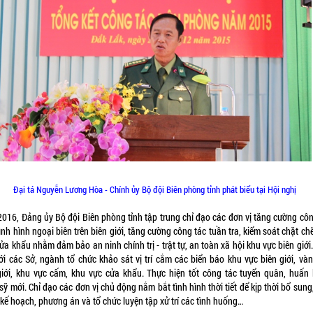
Đại tá Nguyễn Lương Hòa - Chính ủy Bộ đội Biên phòng tỉnh phát biểu tại Hội nghị
016, Đảng ủy Bộ đội Biên phòng tỉnh tập trung chỉ đạo các đơn vị tăng cường côn
nh hình ngoại biên trên biên giới, tăng cường công tác tuần tra, kiểm soát chặt ch
cửa khẩu nhằm đảm bảo an ninh chính trị - trật tự, an toàn xã hội khu vực biên giới
ới các Sở, ngành tổ chức khảo sát vị trí cắm các biển báo khu vực biên giới, vàn
giới, khu vực cấm, khu vực cửa khẩu. Thực hiện tốt công tác tuyển quân, huấn 
sỹ mới. Chỉ đạo các đơn vị chủ động nắm bắt tình hình thời tiết để kịp thời bổ sung
 kế hoạch, phương án và tổ chức luyện tập xử trí các tình huống…