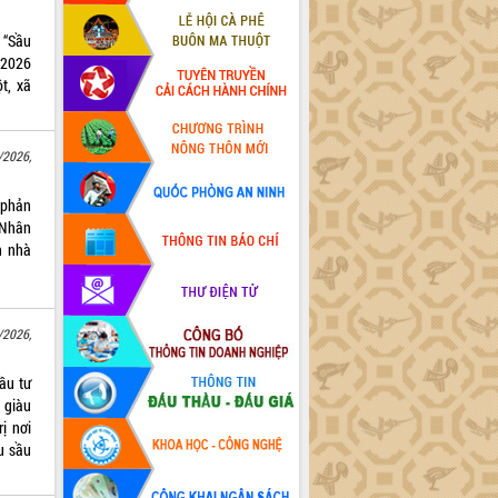
 “Sầu
/2026
t, xã
/2026,
 phản
 Nhân
h nhà
/2026,
ầu tư
 giàu
ị nơi
u sầu