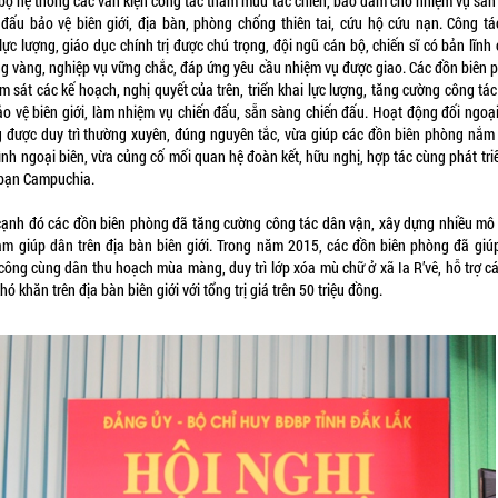
bộ hệ thống các văn kiện công tác tham mưu tác chiến, bảo đảm cho nhiệm vụ sẵn
 đấu bảo vệ biên giới, địa bàn, phòng chống thiên tai, cứu hộ cứu nạn. Công tá
lực lượng, giáo dục chính trị được chú trọng, đội ngũ cán bộ, chiến sĩ có bản lĩnh
ững vàng, nghiệp vụ vững chắc, đáp ứng yêu cầu nhiệm vụ được giao. Các đồn biên 
m sát các kế hoạch, nghị quyết của trên, triển khai lực lượng, tăng cường công tá
bảo vệ biên giới, làm nhiệm vụ chiến đấu, sẵn sàng chiến đấu. Hoạt động đối ngoại
 được duy trì thường xuyên, đúng nguyên tắc, vừa giúp các đồn biên phòng nắm
hình ngoại biên, vừa củng cố mối quan hệ đoàn kết, hữu nghị, hợp tác cùng phát tri
bạn Campuchia.
ạnh đó các đồn biên phòng đã tăng cường công tác dân vận, xây dựng nhiều mô 
làm giúp dân trên địa bàn biên giới. Trong năm 2015, các đồn biên phòng đã giú
công cùng dân thu hoạch mùa màng, duy trì lớp xóa mù chữ ở xã Ia R’vê, hỗ trợ cá
hó khăn trên địa bàn biên giới với tổng trị giá trên 50 triệu đồng.