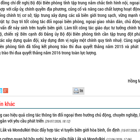
 đồng chí đề nghị Bộ đội Biên phòng tỉnh tập trung nắm chắc tình hình nội, ngoại 
hợp với cấp ủy, chính quyền địa phương, củng cố và nâng cao chất lượng hoạt độn
ống chính trị cơ sở, tập trung xây dựng các xã biên giới trong sạch, vững mạnh 
trật tự. Duy trì tốt công tác đối ngoại biên phòng, ngoại giao nhân dân, chủ động
 vấn đề nảy sinh trên tuyến biên giới. Làm tốt công tác giáo dục tư tưởng chính t
ộ, chiến sỹ. Bên cạnh đó Đảng ủy Bộ đội Biên phòng tỉnh cần tập trung đột ph
tác xây dựng quân đội, xây dựng đơn vị ngày một chính quy tinh nhuệ. Cùng ngà
iên phòng tỉnh đã tổng kết phong trào thi đua quyết thắng năm 2015 và phát
 trào thi đua quyết thắng năm 2016 trong toàn lực lượng.
Hồng 
In
in khác
 cao hiệu quả công tác thông tin đối ngoại theo hướng chủ động, chuyên nghiệp, 
 gắn với yêu cầu phát triển
(29/07/2026, 18:12)
Lắk và Mondulkiri thúc đẩy hợp tác vì tuyến biên giới hòa bình, ổn định
(15/07/2026, 1
g cường quan hệ hữu nghị, hợp tác giữa Đắk Lắk và Mondulkiri
(17/06/2026, 17:06)