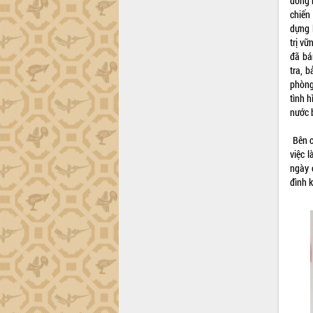
đồng 
chiến
Đắk Lắk công bố Quy hoạch và xúc
dựng 
tiến đầu tư tỉnh
trị v
Ngành cá ngừ Đắk Lắk chủ động thích
đã bá
ứng để giữ vững thị trường xuất khẩu
tra, 
Diễn đàn Kinh tế tư nhân Việt Nam đột
phòng
phá cơ chế - Hợp tác công tư
tình 
Đề án 06 tạo bước ngoặt đột phá trong
nước 
cải cách hành chính tỉnh Đắk Lắk
Bên c
Kết nối tour, đẩy mạnh chuyển đổi số
việc 
để phát triển du lịch Đắk Lắk
ngày 
Khởi động Dự án Đầu tư xây dựng hạ
đình k
tầng kỹ thuật Cụm công nghiệp Tân
Tiến
Gặp mặt các cơ quan báo chí nhân Kỷ
niệm 101 năm Ngày Báo chí Cách
mạng Việt Nam
Đắk Lắk sơ kết 4 năm triển khai thực
hiện Đề án 06 của Chính phủ
Họp báo thông tin về Hội nghị Công bố
Quy hoạch và Xúc tiến đầu tư tỉnh Đắk