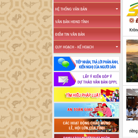
HỆ THỐNG VĂN BẢN
VĂN BẢN HĐND TỈNH
Krôn
ĐIỂM TIN VĂN BẢN
QUY HOẠCH - KẾ HOẠCH
riêng