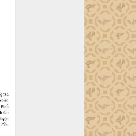
g tác
ẽ biên
. Phối
h đai
luyện
, điều