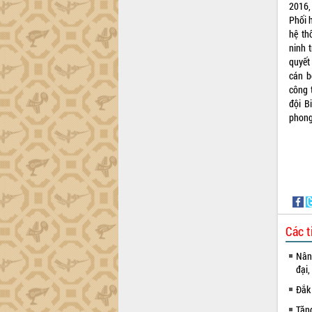
Xây dựng nông thôn mới: Nâng cao đời
2016,
sống người dân từ những mô hình thiết
Phối 
thực
hệ th
Quyết liệt tháo gỡ vướng mắc, đẩy
ninh 
nhanh tiến độ các dự án trọng điểm
quyết
trong Khu kinh tế Nam Phú Yên
cán b
công 
Hòn Yến phát triển du lịch gắn với bảo
đội B
tồn biển
phong
Lấy ý kiến điều chỉnh Quy hoạch tỉnh
Đắk Lắk thời kỳ 2021-2030, tầm nhìn
đến năm 2050
Phát động chiến dịch 30 ngày đêm
giải phóng mặt bằng Tuyến đường bộ
ven biển
Đắk Lắk nỗ lực thúc đẩy tăng trưởng
kinh tế từ 10% trở lên trong Quý
Các t
II/2026
Nâng
Đắk Lắk ký kết thỏa thuận hợp tác về
đại,
chuyển đổi số giai đoạn 2026 – 2030
với Tập đoàn Bưu chính Viễn thông
Đắk 
Việt Nam
Tăn