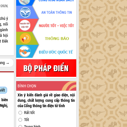
/2026,
chú ý
, nổi
ngành
xã hội
t Đắk
cùng →
BÌNH CHỌN
viết
Xin ý kiến đánh giá về giao diện, nội
 biên
dung, chất lượng cung cấp thông tin
Nghị,
của Cổng thông tin điện tử tỉnh
Rất tốt
Tốt
Trung bình