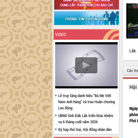
VIDEO
Lắk.
Các tr
Hội
Lễ truy tặng danh hiệu “Bà Mẹ Việt
Nam Anh hùng” và trao Huân chương
Lao động
Ngày
phòn
UBND tỉnh Đắk Lắk triển khai nhiệm
Phó B
vụ 6 tháng cuối năm 2026
Kỳ họp thứ Hai, Hội đồng nhân dân
tỉnh khóa XI quyết nghị nhiều nội dung