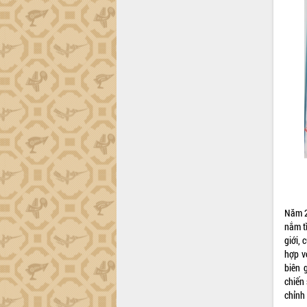
Lắk
Khơi thông điểm nghẽn, đẩy nhanh
giải ngân vốn khắc phục thiên tai
HĐND tỉnh thông qua điều chỉnh Quy
hoạch tỉnh thời kỳ 2021-2030
Hội thảo góp ý hồ sơ điều chỉnh quy
hoạch tỉnh Đắk Lắk thời kỳ 2021-2030,
tầm nhìn đến năm 2050
Nâng cao hiệu quả hoạt động của các
doanh nghiệp nhà nước
Hội nghị triển khai kết nối mạng
truyền số liệu chuyên dùng phục vụ cơ
quan Đảng, Nhà nước
Lễ phát động chuỗi hoạt động chung
Năm 2
tay làm sạch môi trường
nắm tì
giới, 
Xã Ea Kar bước chuyển mình trong
hợp v
công tác cải cách hành chính mô hình
biên 
mới
chiến 
UBND tỉnh họp báo định kỳ tháng 4
chỉnh
năm 2026