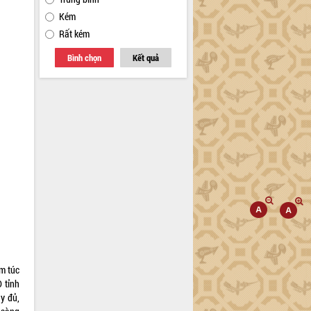
Kém
Rất kém
Bình chọn
Kết quả
êm túc
 tỉnh
y đủ,