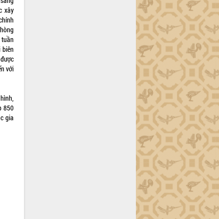
 sàng
c xây
 chính
phòng
c tuần
 biên
 được
ển với
hình,
p 850
c gia