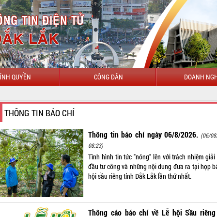
ÍNH QUYỀN
CÔNG DÂN
DOANH NGH
CHÀO M
THÔNG TIN BÁO CHÍ
Thông tin báo chí ngày 06/8/2026.
(06/08
08:23)
Tình hình tin tức "nóng" lên với trách nhiệm giả
đầu tư công và những nội dung đưa ra tại họp b
hội sầu riêng tỉnh Đắk Lắk lần thứ nhất.
Thông cáo báo chí về Lễ hội Sầu riêng