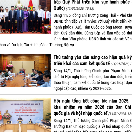
tiếp Quỹ Phát triển khu vực hạnh phúc 
Quốc)
(11/06/2026, 10:33)
Sáng 11/6, đồng chí Trương Công Thái - Phó Chủ
UBND tỉnh tiếp và làm việc với Quỹ Phát triển k
hạnh phúc (FAD), Hàn Quốc do ông Moon Huyn
tịch Quỹ dẫn đầu. Cùng tiếp và làm việc có đại
lãnh đạo Văn phòng UBND tỉnh và các sở: Văn
hao và Du lịch; Tài chính; Công Thương; Nội vụ.
Thủ tướng yêu cầu nâng cao hiệu quả ký
triển khai các cam kết quốc tế
(14/01/2026, 1
Sáng 14/1, Thủ tướng Chính phủ Phạm Minh 
chủ trì Hội nghị tổng kết công tác đôn đốc, triể
thỏa thuận, cam kết quốc tế trong các hoạt độn
ngoại cấp cao, nhiệm kỳ 2021-2025.
Hội nghị tổng kết công tác năm 2025, t
khai nhiệm vụ năm 2026 của Ban Chỉ
quốc gia về hội nhập quốc tế
(14/01/2026, 12:
Sáng 14/1, Thủ tướng Chính phủ Phạm Minh C
Trưởng Ban Chỉ đạo quốc gia về hội nhập quốc t