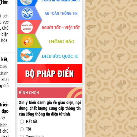
(Hàn
 tịch
hu vực
, Chủ
 diện
 hóa,
 kết,
3:50)
Chính
n khai
g đối
BÌNH CHỌN
Xin ý kiến đánh giá về giao diện, nội
riển
dung, chất lượng cung cấp thông tin
 đạo
của Cổng thông tin điện tử tỉnh
12)
Rất tốt
hính,
Tốt
ế chủ
Trung bình