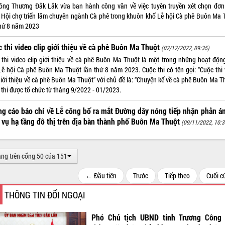
ông Thương Đắk Lắk vừa ban hành công văn về việc tuyên truyền xét chọn đơn 
 Hội chợ triển lãm chuyên ngành Cà phê trong khuôn khổ Lễ hội Cà phê Buôn Ma 
thứ 8 năm 2023
 thi video clip giới thiệu về cà phê Buôn Ma Thuột
(02/12/2022, 09:35)
 thi video clip giới thiệu về cà phê Buôn Ma Thuột là một trong những hoạt độn
Lễ hội Cà phê Buôn Ma Thuột lần thứ 8 năm 2023. Cuộc thi có tên gọi: “Cuộc thi 
giới thiệu về cà phê Buôn Ma Thuột” với chủ đề là: “Chuyện kể về cà phê Buôn Ma T
 thi được tổ chức từ tháng 9/2022 - 01/2023.
g cáo báo chí về Lễ công bố ra mắt Đường dây nóng tiếp nhận phản á
 vụ hạ tầng đô thị trên địa bàn thành phố Buôn Ma Thuột
(09/11/2022, 10:3
ang trên cổng 50 của 151
← Đầu tiên
Trước
Tiếp theo
Cuối 
THÔNG TIN ĐỐI NGOẠI
Phó Chủ tịch UBND tỉnh Trương Công 