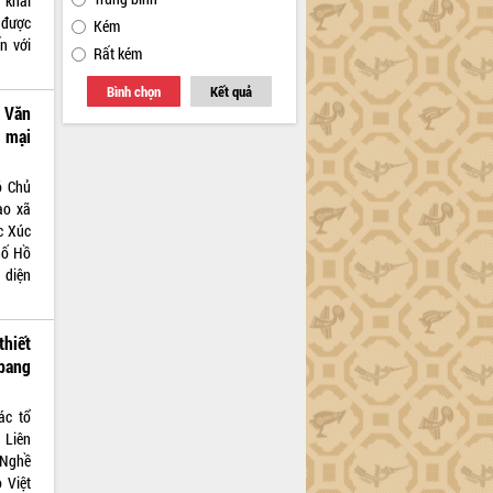
 khai
 được
Kém
ến với
Rất kém
Bình chọn
Kết quả
 Văn
 mại
ó Chủ
ào xã
c Xúc
hố Hồ
 diện
hiết
 bang
ác tổ
 Liên
 Nghề
 Việt