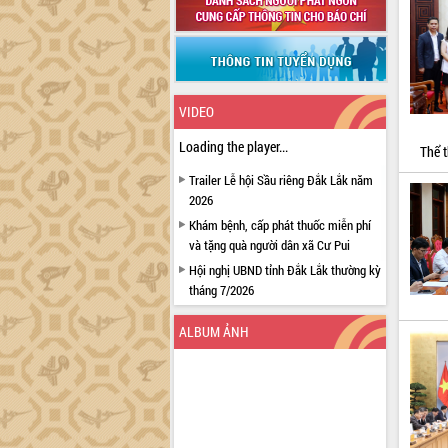
VIDEO
Loading the player...
Thể t
Trailer Lễ hội Sầu riêng Đắk Lắk năm
2026
Khám bệnh, cấp phát thuốc miễn phí
và tặng quà người dân xã Cư Pui
Hội nghị UBND tỉnh Đắk Lắk thường kỳ
tháng 7/2026
Lễ truy tặng danh hiệu “Bà Mẹ Việt
ALBUM ẢNH
Nam Anh hùng” và trao Huân chương
Lao động
UBND tỉnh Đắk Lắk triển khai nhiệm
vụ 6 tháng cuối năm 2026
Kỳ họp thứ Hai, Hội đồng nhân dân
tỉnh khóa XI quyết nghị nhiều nội dung