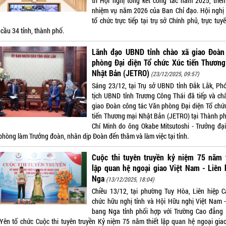
trì Hội nghị tổng kết công tác năm 2025, triển
nhiệm vụ năm 2026 của Ban Chỉ đạo. Hội nghị
tổ chức trực tiếp tại trụ sở Chính phủ, trực tuy
cầu 34 tỉnh, thành phố.
Lãnh đạo UBND tỉnh chào xã giao Đoàn
phòng Đại diện Tổ chức Xúc tiến Thương
Nhật Bản (JETRO)
(23/12/2025, 09:57)
Sáng 23/12, tại Trụ sở UBND tỉnh Đắk Lắk, Ph
tịch UBND tỉnh Trương Công Thái đã tiếp và ch
giao Đoàn công tác Văn phòng Đại diện Tổ chứ
tiến Thương mại Nhật Bản (JETRO) tại Thành p
Chí Minh do ông Okabe Mitsutoshi - Trưởng đại
phòng làm Trưởng đoàn, nhân dịp Đoàn đến thăm và làm việc tại tỉnh.
Cuộc thi tuyên truyền kỷ niệm 75 năm t
lập quan hệ ngoại giao Việt Nam - Liên
Nga
(13/12/2025, 18:04)
Chiều 13/12, tại phường Tuy Hòa, Liên hiệp C
chức hữu nghị tỉnh và Hội Hữu nghị Việt Nam -
bang Nga tỉnh phối hợp với Trường Cao đẳng
Yên tổ chức Cuộc thi tuyên truyền Kỷ niệm 75 năm thiết lập quan hệ ngoại giao