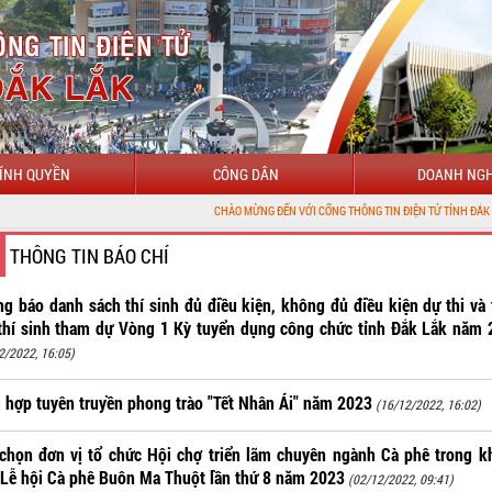
ÍNH QUYỀN
CÔNG DÂN
DOANH NGH
CHÀO MỪNG ĐẾN VỚI CỔNG THÔNG TIN ĐIỆN TỬ TỈNH ĐẮK LẮK
THÔNG TIN BÁO CHÍ
g báo danh sách thí sinh đủ điều kiện, không đủ điều kiện dự thi và 
thí sinh tham dự Vòng 1 Kỳ tuyển dụng công chức tỉnh Đắk Lắk năm
2/2022, 16:05)
 hợp tuyên truyền phong trào "Tết Nhân Ái" năm 2023
(16/12/2022, 16:02)
chọn đơn vị tổ chức Hội chợ triển lãm chuyên ngành Cà phê trong 
Lễ hội Cà phê Buôn Ma Thuột lần thứ 8 năm 2023
(02/12/2022, 09:41)