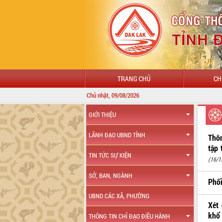
TRANG CHỦ
CH
Chủ nhật, 09/08/2026
GIỚI THIỆU
LÃNH ĐẠO UBND TỈNH
Thôn
tập 
TIN TỨC SỰ KIỆN
(16/1
SỞ, BAN, NGÀNH
Phối
UBND CÁC XÃ, PHƯỜNG
Xét 
khổ 
THÔNG TIN CHỈ ĐẠO ĐIỀU HÀNH