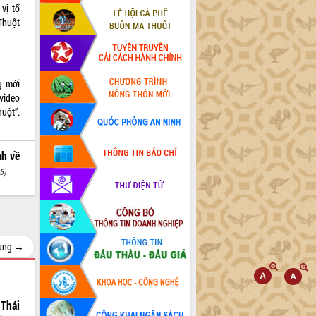
vị tổ
Thuột
g mới
video
huột”.
nh về
5)
cùng →
Thái