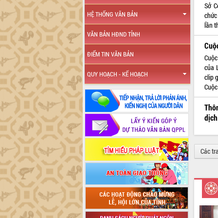
Sở C
HỆ THỐNG VĂN BẢN
chức
lần 
VĂN BẢN HĐND TỈNH
Cuộc
ĐIỂM TIN VĂN BẢN
Cuộc
của 
QUY HOẠCH - KẾ HOẠCH
clip 
Cuộc
Thôn
dịch
Các tr