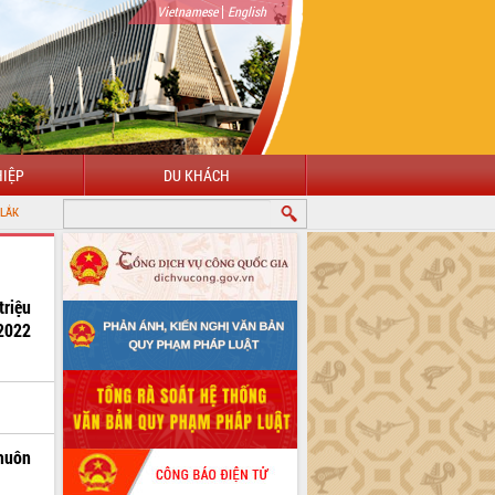
|
Vietnamese
English
IỆP
DU KHÁCH
triệu
 2022
khuôn