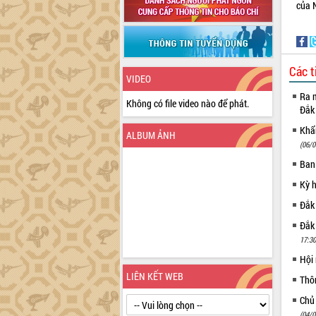
của N
Các t
VIDEO
Ra m
Không có file video nào để phát.
Đắk
Khẩn
ALBUM ẢNH
(06/0
Ban
Kỳ 
Đắk
Đắk
17:30
Hội
LIÊN KẾT WEB
Thô
Chủ
(04/0