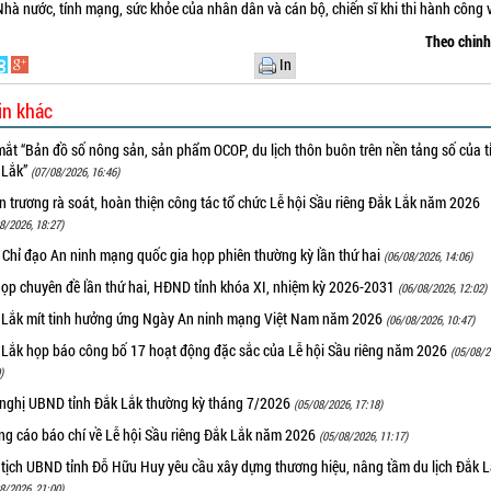
hà nước, tính mạng, sức khỏe của nhân dân và cán bộ, chiến sĩ khi thi hành công 
Theo chin
In
in khác
ắt “Bản đồ số nông sản, sản phẩm OCOP, du lịch thôn buôn trên nền tảng số của t
 Lắk”
(07/08/2026, 16:46)
 trương rà soát, hoàn thiện công tác tổ chức Lễ hội Sầu riêng Đắk Lắk năm 2026
8/2026, 18:27)
 Chỉ đạo An ninh mạng quốc gia họp phiên thường kỳ lần thứ hai
(06/08/2026, 14:06)
họp chuyên đề lần thứ hai, HĐND tỉnh khóa XI, nhiệm kỳ 2026-2031
(06/08/2026, 12:02)
 Lắk mít tinh hưởng ứng Ngày An ninh mạng Việt Nam năm 2026
(06/08/2026, 10:47)
 Lắk họp báo công bố 17 hoạt động đặc sắc của Lễ hội Sầu riêng năm 2026
(05/08/2
)
 nghị UBND tỉnh Đắk Lắk thường kỳ tháng 7/2026
(05/08/2026, 17:18)
ng cáo báo chí về Lễ hội Sầu riêng Đắk Lắk năm 2026
(05/08/2026, 11:17)
 tịch UBND tỉnh Đỗ Hữu Huy yêu cầu xây dựng thương hiệu, nâng tầm du lịch Đắk 
8/2026, 21:00)