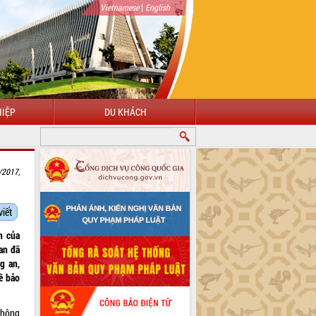
|
Vietnamese
English
IỆP
DU KHÁCH
/2017,
viết
h của
 an đã
g an,
ề bảo
 thông