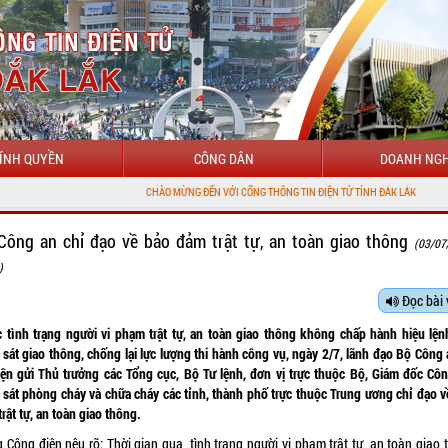
ÍNH QUYỀN
CÔNG DÂN
DOANH NGH
CHÀO MỪNG ĐẾN VỚI CỔNG THÔNG TIN ĐIỆN TỬ TỈNH ĐẮK LẮK
Công an chỉ đạo về bảo đảm trật tự, an toàn giao thông
(03/07
)
Đọc bài 
c tình trạng người vi phạm trật tự, an toàn giao thông không chấp hành hiệu lện
sát giao thông, chống lại lực lượng thi hành công vụ, ngày 2/7, lãnh đạo Bộ Công
iện gửi Thủ trưởng các Tổng cục, Bộ Tư lệnh, đơn vị trực thuộc Bộ, Giám đốc Côn
 sát phòng cháy và chữa cháy các tỉnh, thành phố trực thuộc Trung ương chỉ đạo v
rật tự, an toàn giao thông.
 Công điện nêu rõ: Thời gian qua, tình trạng người vi phạm trật tự, an toàn giao