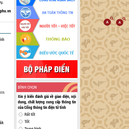
vụ.
hphu.vn
ỉnh
BÌNH CHỌN
026,
Xin ý kiến đánh giá về giao diện, nội
dung, chất lượng cung cấp thông tin
của Cổng thông tin điện tử tỉnh
Rất tốt
Tốt
Lắk
Trung bình