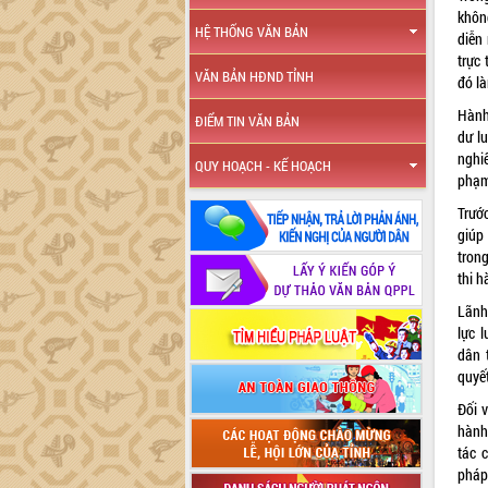
khôn
HỆ THỐNG VĂN BẢN
diễn
trực 
VĂN BẢN HĐND TỈNH
đó là
Hành
ĐIỂM TIN VĂN BẢN
dư lu
nghiê
QUY HOẠCH - KẾ HOẠCH
phạm 
Trướ
giúp
trong
thi h
Lãnh
lực 
dân 
quyết
Đối 
hành
tác 
pháp 