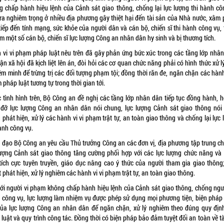
g chấp hành hiệu lệnh của Cảnh sát giao thông, chống lại lực lượng thi hành cô
 ra nghiêm trọng ở nhiều địa phương gây thiệt hại đến tài sản của Nhà nước, xâm
tiếp đến tính mạng, sức khỏe của người dân và cán bộ, chiến sĩ thi hành công vụ,
m một số cán bộ, chiến sĩ lực lượng Công an nhân dân hy sinh và bị thương tích.
 vi vi phạm pháp luật nêu trên đã gây phản ứng bức xúc trong các tầng lớp nhân
ận xã hội đã kịch liệt lên án, đòi hỏi các cơ quan chức năng phải có hình thức xử l
m minh để trừng trị các đối tượng phạm tội; đồng thời răn đe, ngăn chặn các hành
pháp luật tương tự trong thời gian tới.
c tình hình trên, Bộ Công an đề nghị các tầng lớp nhân dân tiếp tục đồng hành, hỗ
 đỡ lực lượng Công an nhân dân nói chung, lực lượng Cảnh sát giao thông nói 
 phát hiện, xử lý các hành vi vi phạm trật tự, an toàn giao thông và chống lại lực
ành công vụ.
 đạo Bộ Công an yêu cầu Thủ trưởng Công an các đơn vị, địa phương tập trung ch
lượng Cảnh sát giao thông tăng cường phối hợp với các lực lượng chức năng và
tích cực tuyên truyền, giáo dục nâng cao ý thức của người tham gia giao thông;
 phát hiện, xử lý nghiêm các hành vi vi phạm trật tự, an toàn giao thông.
với người vi phạm không chấp hành hiệu lệnh của Cảnh sát giao thông, chống ngườ
 công vụ, lực lượng làm nhiệm vụ được phép sử dụng mọi phương tiện, biện pháp
của lực lượng Công an nhân dân để ngăn chặn, xử lý nghiêm theo đúng quy địn
luật và quy trình công tác. Đồng thời có biện pháp bảo đảm tuyệt đối an toàn về t