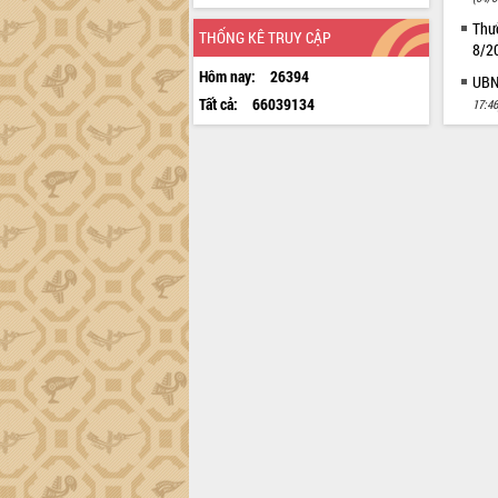
Thườ
THỐNG KÊ TRUY CẬP
8/2
Hôm nay:
26394
UBND
Tất cả:
66039134
17:46