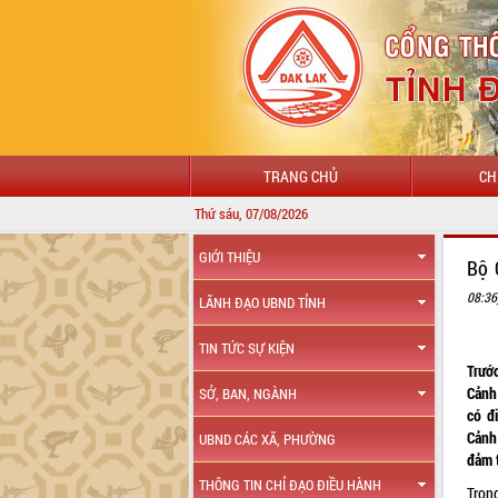
TRANG CHỦ
CH
Thứ sáu, 07/08/2026
GIỚI THIỆU
Bộ 
08:36
LÃNH ĐẠO UBND TỈNH
TIN TỨC SỰ KIỆN
Trướ
Cảnh 
SỞ, BAN, NGÀNH
có đ
Cảnh
UBND CÁC XÃ, PHƯỜNG
đảm t
THÔNG TIN CHỈ ĐẠO ĐIỀU HÀNH
Trong