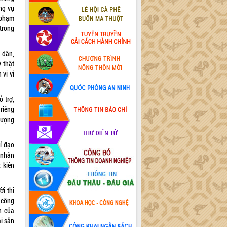
ng vụ
 phạm
 trong
 dân,
ý thật
 vi vi
 trợ,
riêng
 lượng
ỉ đạo
 nhân
 kiên
i thi
 công
h của
ài sản