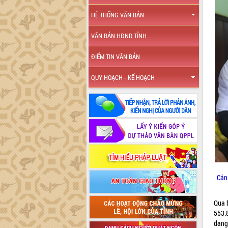
HỆ THỐNG VĂN BẢN
VĂN BẢN HĐND TỈNH
ĐIỂM TIN VĂN BẢN
QUY HOẠCH - KẾ HOẠCH
Cán
Qua b
553.
đang