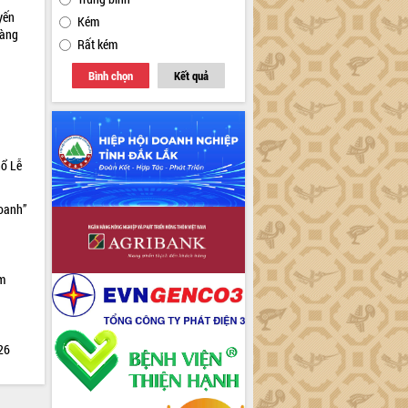
yến
Kém
sàng
Rất kém
Bình chọn
Kết quả
hổ Lễ
doanh”
ìm
026