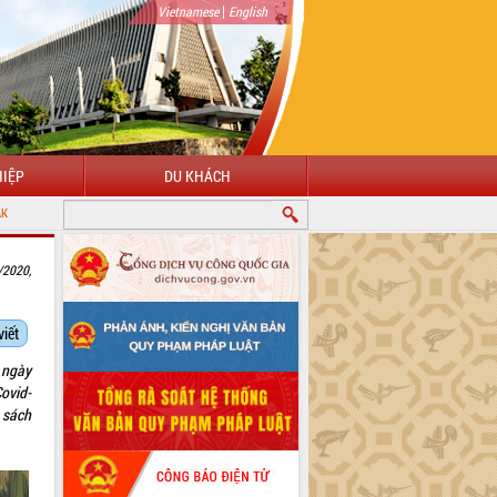
|
Vietnamese
English
IỆP
DU KHÁCH
/2020,
viết
 ngày
ovid-
h sách