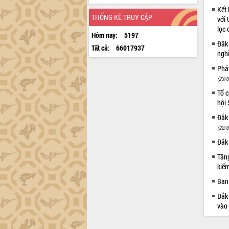
Kết 
THỐNG KÊ TRUY CẬP
với 
lọc 
Hôm nay:
5197
Đắk
Tất cả:
66017937
ngh
Phá
(23/0
Tổ c
hội
Đắk 
(22/0
Đắk 
Tăng
kiếm
Ban 
Đắk 
vào