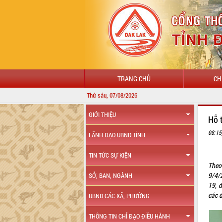
TRANG CHỦ
CH
Thứ sáu, 07/08/2026
GIỚI THIỆU
Hỗ 
08:15
LÃNH ĐẠO UBND TỈNH
TIN TỨC SỰ KIỆN
Theo
9/4/
SỞ, BAN, NGÀNH
19, đ
các 
UBND CÁC XÃ, PHƯỜNG
THÔNG TIN CHỈ ĐẠO ĐIỀU HÀNH