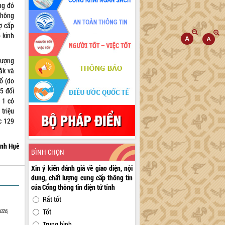
ng đó
không
ợ cấp
 kinh
tượng
ắk và
số (do
5 đối
 1 có
 triệu
c 129
nh Hụê
BÌNH CHỌN
Xin ý kiến đánh giá về giao diện, nội
dung, chất lượng cung cấp thông tin
của Cổng thông tin điện tử tỉnh
Rất tốt
026,
Tốt
Trung bình