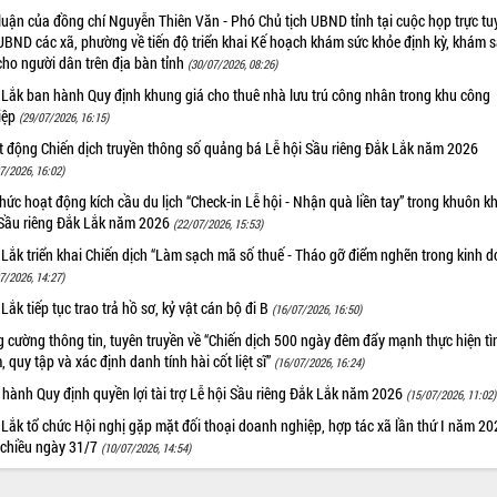
luận của đồng chí Nguyễn Thiên Văn - Phó Chủ tịch UBND tỉnh tại cuộc họp trực tu
UBND các xã, phường về tiến độ triển khai Kế hoạch khám sức khỏe định kỳ, khám 
cho người dân trên địa bàn tỉnh
(30/07/2026, 08:26)
 Lắk ban hành Quy định khung giá cho thuê nhà lưu trú công nhân trong khu công
iệp
(29/07/2026, 16:15)
t động Chiến dịch truyền thông số quảng bá Lễ hội Sầu riêng Đắk Lắk năm 2026
7/2026, 16:02)
hức hoạt động kích cầu du lịch “Check-in Lễ hội - Nhận quà liền tay” trong khuôn k
 Sầu riêng Đắk Lắk năm 2026
(22/07/2026, 15:53)
Lắk triển khai Chiến dịch “Làm sạch mã số thuế - Tháo gỡ điểm nghẽn trong kinh 
7/2026, 14:27)
Lắk tiếp tục trao trả hồ sơ, kỷ vật cán bộ đi B
(16/07/2026, 16:50)
 cường thông tin, tuyên truyền về “Chiến dịch 500 ngày đêm đẩy mạnh thực hiện t
, quy tập và xác định danh tính hài cốt liệt sĩ”
(16/07/2026, 16:24)
hành Quy định quyền lợi tài trợ Lễ hội Sầu riêng Đắk Lắk năm 2026
(15/07/2026, 11:02)
Lắk tổ chức Hội nghị gặp mặt đối thoại doanh nghiệp, hợp tác xã lần thứ I năm 2
 chiều ngày 31/7
(10/07/2026, 14:54)