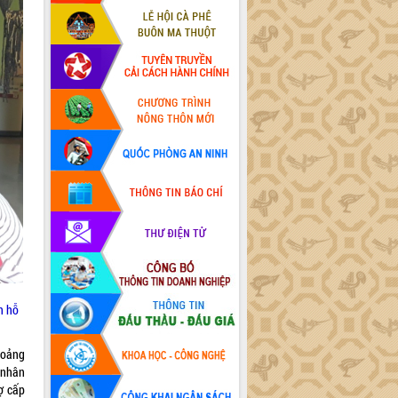
n hỗ
khoảng
 nhân
ợ cấp