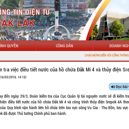
ÍNH QUYỀN
CÔNG DÂN
DOANH NGH
CHÀO MỪNG ĐẾN VỚI CỔNG THÔNG TIN ĐIỆN TỬ 
m tra việc điều tiết nước của hồ chứa Đắk Mi 4 và thủy điện Sr
(16/03/2016, 14:15)
Đọc bài 
ay đến ngày 29/3, Đoàn kiểm tra của Cục Quản lý tài nguyên nước sẽ đi kiểm tra
 hiện điều tiết nước của hồ chứa Đắk Mi 4 và công trình thủy điện Srepok 4A the
 của Quy trình vận hành liên hồ chứa trên lưu vực sông Vu Gia - Thu Bồn, lưu vực
ok đã được Thủ tướng Chính phủ ban hành.