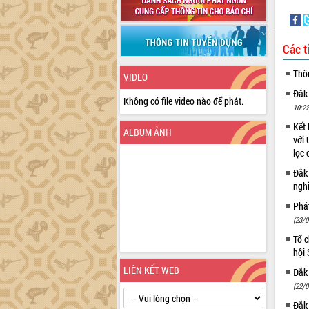
Các t
Thô
VIDEO
Đắk
Không có file video nào để phát.
10:22
Kết 
ALBUM ẢNH
với 
lọc 
Đắk
ngh
Phá
(23/0
Tổ c
hội
LIÊN KẾT WEB
Đắk 
(22/0
Đắk 