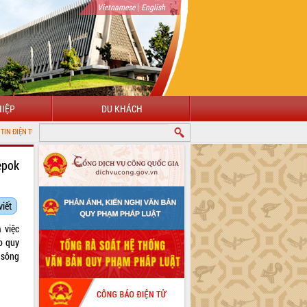
|
Vietnamese
English
IỆP
DU KHÁCH
TỈNH ĐẮK LẮK
epok
viết
 việc
o quy
 sông