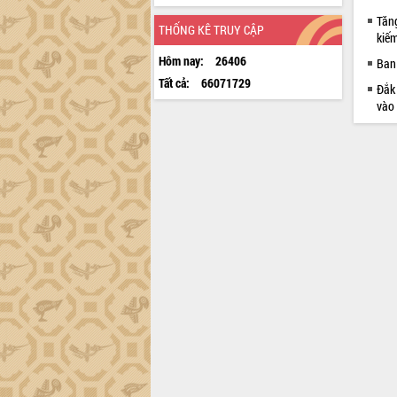
Tăng
THỐNG KÊ TRUY CẬP
kiếm
Hôm nay:
26406
Ban 
Tất cả:
66071729
Đắk 
vào