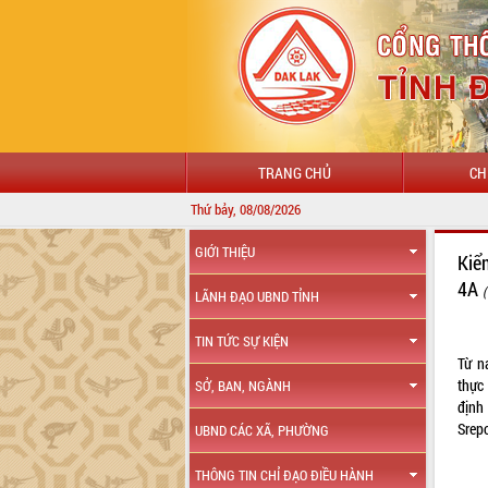
TRANG CHỦ
CH
Thứ bảy, 08/08/2026
GIỚI THIỆU
Kiể
4A
LÃNH ĐẠO UBND TỈNH
TIN TỨC SỰ KIỆN
Từ n
thực
SỞ, BAN, NGÀNH
định
Srep
UBND CÁC XÃ, PHƯỜNG
THÔNG TIN CHỈ ĐẠO ĐIỀU HÀNH