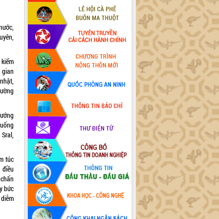
nước,
uyên,
 kiểm
i gian
nhật,
rường
hướng
xuống
Sral,
m túc
n điều
m chấn
y bức
 diễm