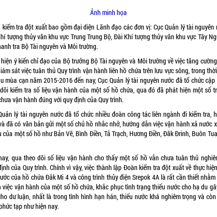
Ảnh minh họa
 kiểm tra đột xuất bao gồm đại diện Lãnh đạo các đơn vị: Cục Quản lý tài nguyên 
Khí tượng thủy văn khu vực Trung Trung Bộ, Đài Khí tượng thủy văn khu vực Tây Ng
hanh tra Bộ Tài nguyên và Môi trường.
 hiện ý kiến chỉ đạo của Bộ trưởng Bộ Tài nguyên và Môi trường về việc tăng cường
giám sát việc tuân thủ Quy trình vận hành liên hồ chứa trên lưu vực sông, trong thờ
ầu mùa cạn năm 2015-2016 đến nay, Cục Quản lý tài nguyên nước đã tổ chức cập 
 dõi kiểm tra số liệu vận hành của một số hồ chứa, qua đó đã phát hiện một số t
chưa vận hành đúng với quy định của Quy trình.
Quản lý tài nguyên nước đã tổ chức nhiều đoàn công tác liên ngành đi kiểm tra, 
và đã có văn bản gửi một số chủ hồ nhắc nhở, hướng dẫn việc vận hành xả nước 
u của một số hồ như Bản Vẽ, Bình Điền, Tả Trạch, Hương Điền, Đăk Đrinh, Buôn Tua 
nay, qua theo dõi số liệu vận hành cho thấy một số hồ vẫn chưa tuân thủ nghiê
ịnh của Quy trình. Chính vì vậy, việc thành lập Đoàn kiểm tra đột xuất về thực hiệ
nước của hồ chứa Đắk Mi 4 và công trình thủy điện Srepok 4A là rất cần thiết nhằ
h việc vận hành của một số hồ chứa, khắc phục tình trạng thiếu nước cho hạ du gâ
cho dư luận, nhất là trong tình hình hạn hán, thiếu nước khá nghiêm trọng và còn
phức tạp như hiện nay.