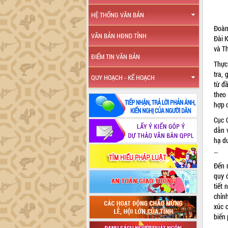
HỆ THỐNG VĂN BẢN
Đoàn
VĂN BẢN HĐND TỈNH
Đài 
và T
ĐIỂM TIN VĂN BẢN
Thực
tra, 
QUY HOẠCH - KẾ HOẠCH
từ đ
theo
hợp 
Cục 
dẫn 
hạ d
…
Đến 
quy đ
tiết 
chỉn
xúc 
biến 