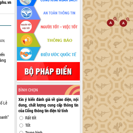
hphu.vn
026,
yến
sàng
BÌNH CHỌN
Xin ý kiến đánh giá về giao diện, nội
hổ Lễ
dung, chất lượng cung cấp thông tin
của Cổng thông tin điện tử tỉnh
doanh”
Rất tốt
Tốt
Trung bình