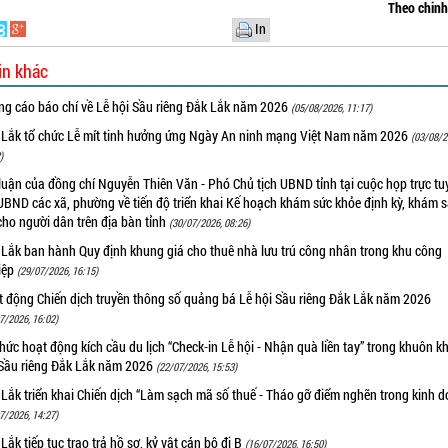
Theo chin
In
in khác
ng cáo báo chí về Lễ hội Sầu riêng Đắk Lắk năm 2026
(05/08/2026, 11:17)
 Lắk tổ chức Lễ mít tinh hưởng ứng Ngày An ninh mạng Việt Nam năm 2026
(03/08/2
)
luận của đồng chí Nguyễn Thiên Văn - Phó Chủ tịch UBND tỉnh tại cuộc họp trực tu
UBND các xã, phường về tiến độ triển khai Kế hoạch khám sức khỏe định kỳ, khám 
cho người dân trên địa bàn tỉnh
(30/07/2026, 08:26)
 Lắk ban hành Quy định khung giá cho thuê nhà lưu trú công nhân trong khu công
iệp
(29/07/2026, 16:15)
t động Chiến dịch truyền thông số quảng bá Lễ hội Sầu riêng Đắk Lắk năm 2026
7/2026, 16:02)
hức hoạt động kích cầu du lịch “Check-in Lễ hội - Nhận quà liền tay” trong khuôn k
 Sầu riêng Đắk Lắk năm 2026
(22/07/2026, 15:53)
Lắk triển khai Chiến dịch “Làm sạch mã số thuế - Tháo gỡ điểm nghẽn trong kinh 
7/2026, 14:27)
Lắk tiếp tục trao trả hồ sơ, kỷ vật cán bộ đi B
(16/07/2026, 16:50)