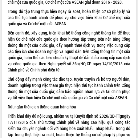
chế một cửa quốc gia, Cơ chế một cửa ASEAN giai đoạn 2016 - 2020.
VIDEO
Trong đó tập trung thực hiện ngay rà soát, hoàn thiện cơ sở pháp lý và
các thủ tục hành chính để phục vụ cho việc triển khai Cơ chế một cửa
Không có file video nào để phát.
quốc gia và Cơ chế một cửa ASEAN.
Bên cạnh đó, xây dựng, triển khai hệ thống công nghệ thông tin để thực
ALBUM ẢNH
hiện Cơ chế một cửa quốc gia theo hướng tập trung trên nền tảng Cổng
thông tin một cửa quốc gia, đẩy mạnh thuê dịch vụ trong việc cung cấp
các tiện ích cho doanh nghiệp và người dân trên Cổng thông tin một cửa
quốc gia, tuân thủ các tiêu chuẩn kỹ thuật để đảm bảo cung cấp các dịch
vụ công quốc gia theo Nghị quyết số
36a/NQ-CP
ngày 14/10/2015 của
Chính phủ về Chính phủ điện tử.
Chủ động đẩy mạnh công tác đào tạo, tuyên truyền và hỗ trợ người dân,
doanh nghiệp trong việc tham gia thực hiện thủ tục hành chính trên Cổng
thông tin một cửa quốc gia; đảm bảo nguồn nhân lực và tài chính phục
LIÊN KẾT WEB
vụ tốt việc thực hiện Cơ chế một cửa quốc gia và Cơ chế một cửa ASEAN.
Rút ngắn thời gian thông quan hàng hóa
Triển khai đầy đủ nội dung, nhiệm vụ tại Quyết định số
2026/QĐ-TTg
ngày
17/11/2015 của Thủ tướng Chính phủ về nâng cao hiệu quả công tác
THỐNG KÊ TRUY CẬP
kiểm tra chuyên ngành đối với hàng hóa xuất khẩu, nhập khẩu, trong đó
tập trung thực hiện rà soát, hoàn thiện hệ thống cơ sở pháp lý phục vụ
Hôm nay:
25838