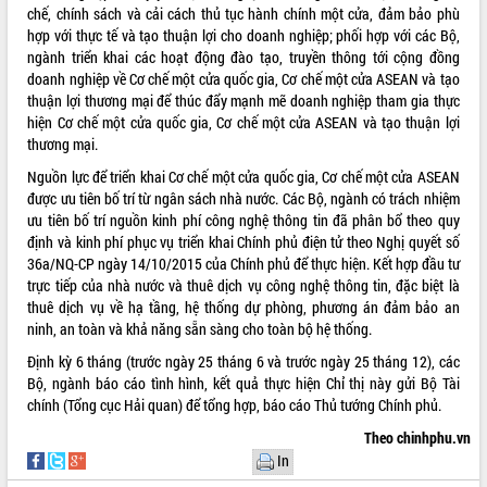
chế, chính sách và cải cách thủ tục hành chính một cửa, đảm bảo phù
hợp với thực tế và tạo thuận lợi cho doanh nghiệp; phối hợp với các Bộ,
ngành triển khai các hoạt động đào tạo, truyền thông tới cộng đồng
doanh nghiệp về Cơ chế một cửa quốc gia, Cơ chế một cửa ASEAN và tạo
thuận lợi thương mại để thúc đẩy mạnh mẽ doanh nghiệp tham gia thực
hiện Cơ chế một cửa quốc gia, Cơ chế một cửa ASEAN và tạo thuận lợi
thương mại.
Nguồn lực để triển khai Cơ chế một cửa quốc gia, Cơ chế một cửa ASEAN
được ưu tiên bố trí từ ngân sách nhà nước. Các Bộ, ngành có trách nhiệm
ưu tiên bố trí nguồn kinh phí công nghệ thông tin đã phân bổ theo quy
định và kinh phí phục vụ triển khai Chính phủ điện tử theo Nghị quyết số
36a/NQ-CP ngày 14/10/2015 của Chính phủ để thực hiện. Kết hợp đầu tư
trực tiếp của nhà nước và thuê dịch vụ công nghệ thông tin, đặc biệt là
thuê dịch vụ về hạ tầng, hệ thống dự phòng, phương án đảm bảo an
ninh, an toàn và khả năng sẵn sàng cho toàn bộ hệ thống.
Định kỳ 6 tháng (trước ngày 25 tháng 6 và trước ngày 25 tháng 12), các
Bộ, ngành báo cáo tình hình, kết quả thực hiện Chỉ thị này gửi Bộ Tài
chính (Tổng cục Hải quan) để tổng hợp, báo cáo Thủ tướng Chính phủ.
Theo chinhphu.vn
In