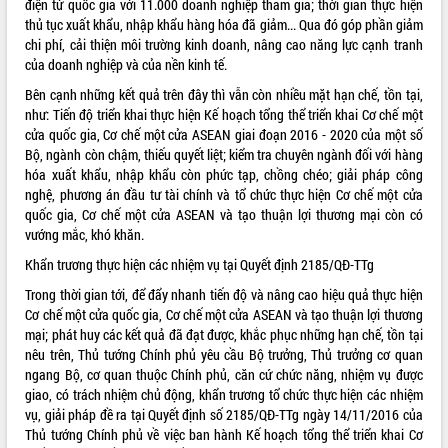
điện tử quốc gia với 11.000 doanh nghiệp tham gia; thời gian thực hiện
thủ tục xuất khẩu, nhập khẩu hàng hóa đã giảm... Qua đó góp phần giảm
ĐIỂM TIN VĂN BẢN
chi phí, cải thiện môi trường kinh doanh, nâng cao năng lực cạnh tranh
của doanh nghiệp và của nền kinh tế.
QUY HOẠCH - KẾ HOẠCH
Bên cạnh những kết quả trên đây thì vẫn còn nhiều mặt hạn chế, tồn tại,
như: Tiến độ triển khai thực hiện Kế hoạch tổng thể triển khai Cơ chế một
cửa quốc gia, Cơ chế một cửa ASEAN giai đoạn 2016 - 2020 của một số
Bộ, ngành còn chậm, thiếu quyết liệt; kiểm tra chuyên ngành đối với hàng
hóa xuất khẩu, nhập khẩu còn phức tạp, chồng chéo; giải pháp công
nghệ, phương án đầu tư tài chính và tổ chức thực hiện Cơ chế một cửa
quốc gia, Cơ chế một cửa ASEAN và tạo thuận lợi thương mại còn có
vướng mắc, khó khăn.
Khẩn trương thực hiện các nhiệm vụ tại Quyết định 2185/QĐ-TTg
Trong thời gian tới, để đẩy nhanh tiến độ và nâng cao hiệu quả thực hiện
Cơ chế một cửa quốc gia, Cơ chế một cửa ASEAN và tạo thuận lợi thương
mại; phát huy các kết quả đã đạt được, khắc phục những hạn chế, tồn tại
nêu trên, Thủ tướng Chính phủ yêu cầu Bộ trưởng, Thủ trưởng cơ quan
ngang Bộ, cơ quan thuộc Chính phủ, căn cứ chức năng, nhiệm vụ được
giao, có trách nhiệm chủ động, khẩn trương tổ chức thực hiện các nhiệm
vụ, giải pháp đề ra tại Quyết định số
2185/QĐ-TTg
ngày 14/11/2016 của
Thủ tướng Chính phủ về việc ban hành Kế hoạch tổng thể triển khai Cơ