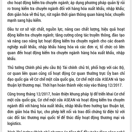
cho hoạt động kiểm tra chuyên ngành; áp dụng phương pháp quản lý rủi
Tất cả:
66071161
ro trong kiểm tra chuyên ngành đối với hàng hóa xuất khẩu, nhập khẩu;
đơn giản hóa về thủ tục, rút ngắn thời gian thông quan hàng hóa; chuyển
mạnh sang hậu kiểm.
Đầu tư cơ sở vật chất, nguồn lực, nâng cao chất lượng, hiệu quả hoạt
động kiểm tra chuyên ngành; tăng cường công tác truyền thông, đào tạo
và nâng cao năng lực hoạt động kiểm tra chuyên ngành cho các doanh
nghiệp xuất khẩu, nhập khẩu hàng hóa và các đơn vị, tổ chức có liên
quan đến hoạt động kiểm tra chuyên ngành hàng hóa xuất khẩu, nhập
khẩu.
Thủ tướng Chính phủ yêu cầu Bộ Tài chính chủ trì, phối hợp với các Bộ,
cơ quan liên quan củng cố hoạt động Cơ quan thường trực Ủy ban chỉ
đạo quốc gia về Cơ chế một cửa quốc gia, Cơ chế một cửa ASEAN và tạo
thuận lợi thương mại. Thời hạn hoàn thành việc này vào tháng 12/2017.
Cũng trong tháng 12/2017, hoàn thiện khung pháp lý để triển khai Cơ chế
một cửa quốc gia, Cơ chế một cửa ASEAN và hoạt động kiểm tra chuyên
ngành đối với hàng hóa xuất khẩu, nhập khẩu theo hướng tạo thuận lợi,
đơn giản hóa thủ tục, cho phép kết nối và trao đổi chứng từ điện tử với
các đối tác thương mại quốc tế để thúc đẩy hoạt động thương mại và
logistics.