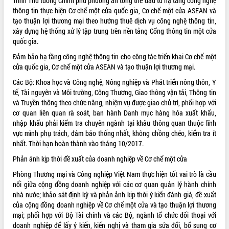
Trình Thủ tướng Chính phủ phương án tổng thể đầu tư hạ tầng công nghệ
thông tin thực hiện Cơ chế một cửa quốc gia, Cơ chế một cửa ASEAN và
tạo thuận lợi thương mại theo hướng thuê dịch vụ công nghệ thông tin,
xây dựng hệ thống xử lý tập trung trên nền tảng Cổng thông tin một cửa
quốc gia.
Đảm bảo hạ tầng công nghệ thông tin cho công tác triển khai Cơ chế một
cửa quốc gia, Cơ chế một cửa ASEAN và tạo thuận lợi thương mại.
Các Bộ: Khoa học và Công nghệ, Nông nghiệp và Phát triển nông thôn, Y
tế, Tài nguyên và Môi trường, Công Thương, Giao thông vận tải, Thông tin
và Truyền thông theo chức năng, nhiệm vụ được giao chủ trì, phối hợp với
cơ quan liên quan rà soát, ban hành Danh mục hàng hóa xuất khẩu,
nhập khẩu phải kiểm tra chuyên ngành tại khâu thông quan thuộc lĩnh
vực mình phụ trách, đảm bảo thống nhất, không chồng chéo, kiểm tra ít
nhất. Thời hạn hoàn thành vào tháng 10/2017.
Phản ánh kịp thời đề xuất của doanh nghiệp về Cơ chế một cửa
Phòng Thương mại và Công nghiệp Việt Nam thực hiện tốt vai trò là cầu
nối giữa cộng đồng doanh nghiệp với các cơ quan quản lý hành chính
nhà nước; khảo sát định kỳ và phản ảnh kịp thời ý kiến đánh giá, đề xuất
của cộng đồng doanh nghiệp về Cơ chế một cửa và tạo thuận lợi thương
mại; phối hợp với Bộ Tài chính và các Bộ, ngành tổ chức đối thoại với
doanh nghiệp để lấy ý kiến, kiến nghị và tham gia sửa đổi, bổ sung cơ