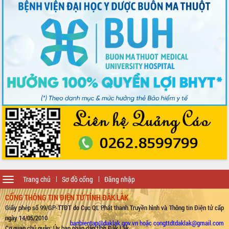
Toggle
Trang chủ
Sơ đồ cổng
Đăng nhập
navigation
CỔNG THÔNG TIN ĐIỆN TỬ TỈNH ĐẮK LẮK
Giấy phép số 99/GP-TTĐT do Cục QL Phát thanh Truyền hình và Thông tin Điện tử cấp
ngày 14/05/2010
banbientap@daklak.gov.vn hoặc congttdtdaklak@gmail.com
Cơ quan chủ quản: Ủy ban nhân dân tỉnh Đắk Lắk