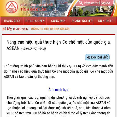
|
Vietnamese
English
TRANG CHỦ
CHÍNH QUYỀN
CÔNG DÂN
DOANH NGHIỆP
DU KHÁCH
Thứ bảy, 08/08/2026
VỚI CỔNG THÔNG TIN ĐIỆN TỬ TỈNH ĐẮK LẮK
GIỚI THIỆU
Nâng cao hiệu quả thực hiện Cơ chế một cửa quốc gia,
ASEAN
(30/06/2017, 09:00)
LÃNH ĐẠO UBND TỈNH
Đọc bài viết
TIN TỨC SỰ KIỆN
Thủ tướng Chính phủ vừa ban hành Chỉ thị
27/CT-TTg
về việc đẩy mạnh tiến
SỞ, BAN, NGÀNH
độ, nâng cao hiệu quả thực hiện Cơ chế một cửa quốc gia, Cơ chế một cửa
ASEAN và tạo thuận lợi thương mại.
UBND CÁC XÃ, PHƯỜNG
Ảnh minh họa
THÔNG TIN CHỈ ĐẠO ĐIỀU HÀNH
Thời gian qua, các Bộ, ngành, địa phương và doanh nghiệp đã tích cực,
chủ động triển khai Cơ chế một cửa quốc gia, Cơ chế một cửa ASEAN và
HỆ THỐNG VĂN BẢN
tạo thuận lợi thương mại đạt được một số kết quả, như: Đến tháng 4 năm
2017 có trên 328.000 bộ hồ sơ hành chính được xử lý trên Cổng thông tin
VĂN BẢN HĐND TỈNH