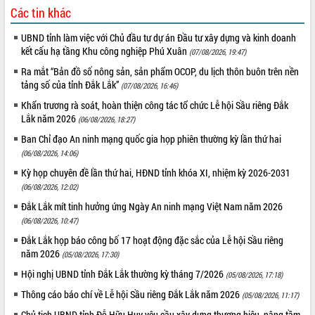
Các tin khác
UBND tỉnh làm việc với Chủ đầu tư dự án Đầu tư xây dựng và kinh doanh
kết cấu hạ tầng Khu công nghiệp Phú Xuân
(07/08/2026, 19:47)
Ra mắt “Bản đồ số nông sản, sản phẩm OCOP, du lịch thôn buôn trên nền
tảng số của tỉnh Đắk Lắk”
(07/08/2026, 16:46)
Khẩn trương rà soát, hoàn thiện công tác tổ chức Lễ hội Sầu riêng Đắk
Lắk năm 2026
(06/08/2026, 18:27)
Ban Chỉ đạo An ninh mạng quốc gia họp phiên thường kỳ lần thứ hai
(06/08/2026, 14:06)
Kỳ họp chuyên đề lần thứ hai, HĐND tỉnh khóa XI, nhiệm kỳ 2026-2031
(06/08/2026, 12:02)
Đắk Lắk mít tinh hưởng ứng Ngày An ninh mạng Việt Nam năm 2026
(06/08/2026, 10:47)
Đắk Lắk họp báo công bố 17 hoạt động đặc sắc của Lễ hội Sầu riêng
năm 2026
(05/08/2026, 17:30)
Hội nghị UBND tỉnh Đắk Lắk thường kỳ tháng 7/2026
(05/08/2026, 17:18)
Thông cáo báo chí về Lễ hội Sầu riêng Đắk Lắk năm 2026
(05/08/2026, 11:17)
Chủ tịch UBND tỉnh Đỗ Hữu Huy yêu cầu xây dựng thương hiệu, nâng tầm