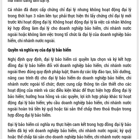
mà mình đang làm đại lý.
ĐIỂM TIN VĂN BẢN
Cá nhân đã được cấp chứng chỉ đại lý nhưng không hoạt động đại lý
trong thời hạn 3 năm liên tục phải thực hiện thi lấy chứng chỉ đại lý mới
QUY HOẠCH - KẾ HOẠCH
trước khi hoạt động đại lý. Không hoạt động đại lý là việc cá nhân không
ký hợp đồng làm đại lý cho doanh nghiệp bảo hiểm, chi nhánh nước
ngoài hoặc không làm việc trong tổ chức là đại lý của doanh nghiệp bảo
hiểm, chi nhánh nước ngoài.
Quyền và nghĩa vụ của đại lý bảo hiểm
Nghị định quy định, đại lý bảo hiểm có quyền lựa chọn và ký kết hợp
đồng đại lý bảo hiểm đối với doanh nghiệp bảo hiểm, chi nhánh nước
ngoài theo đúng quy định pháp luật; tham dự các lớp đào tạo, bồi dưỡng,
nâng cao trình độ cho đại lý bảo hiểm do doanh nghiệp bảo hiểm, chi
nhánh nước ngoài tổ chức; được cung cấp thông tin cần thiết cho các
hoạt động của mình và các điều kiện khác để thực hiện hợp đồng đại lý
bảo hiểm; hưởng hoa hồng và các quyền, lợi ích hợp pháp khác từ hoạt
động đại lý bảo hiểm; yêu cầu doanh nghiệp bảo hiểm, chi nhánh nước
ngoài hoàn trả tiền ký quỹ hoặc tài sản thế chấp theo thoả thuận trong
hợp đồng đại lý bảo hiểm.
Đại lý bảo hiểm có nghĩa vụ thực hiện cam kết trong hợp đồng đại lý bảo
hiểm đã ký với doanh nghiệp bảo hiểm, chi nhánh nước ngoài; ký quỹ
hoặc thế chấp tài sản cho doanh nghiệp bảo hiểm, chi nhánh nước ngoài