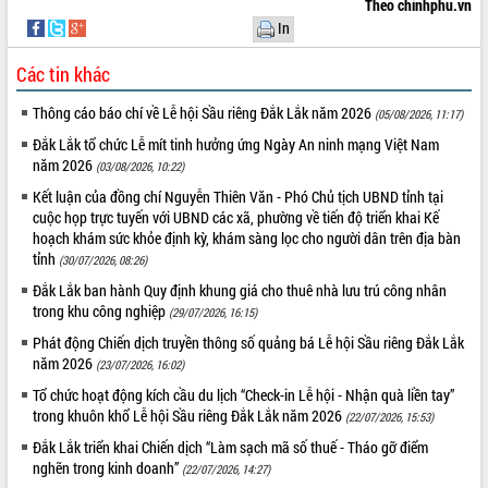
Theo chinhphu.vn
Tất cả:
66022978
In
Các tin khác
Thông cáo báo chí về Lễ hội Sầu riêng Đắk Lắk năm 2026
(05/08/2026, 11:17)
Đắk Lắk tổ chức Lễ mít tinh hưởng ứng Ngày An ninh mạng Việt Nam
năm 2026
(03/08/2026, 10:22)
Kết luận của đồng chí Nguyễn Thiên Văn - Phó Chủ tịch UBND tỉnh tại
cuộc họp trực tuyến với UBND các xã, phường về tiến độ triển khai Kế
hoạch khám sức khỏe định kỳ, khám sàng lọc cho người dân trên địa bàn
tỉnh
(30/07/2026, 08:26)
Đắk Lắk ban hành Quy định khung giá cho thuê nhà lưu trú công nhân
trong khu công nghiệp
(29/07/2026, 16:15)
Phát động Chiến dịch truyền thông số quảng bá Lễ hội Sầu riêng Đắk Lắk
năm 2026
(23/07/2026, 16:02)
Tổ chức hoạt động kích cầu du lịch “Check-in Lễ hội - Nhận quà liền tay”
trong khuôn khổ Lễ hội Sầu riêng Đắk Lắk năm 2026
(22/07/2026, 15:53)
Đắk Lắk triển khai Chiến dịch “Làm sạch mã số thuế - Tháo gỡ điểm
nghẽn trong kinh doanh”
(22/07/2026, 14:27)