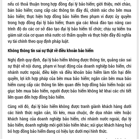
nếu có thoả thuận trong hợp đồng đại lý bảo hiểm; giới thiệu, mời chào,
VIDEO
bán bảo hiểm; cung cấp các thông tin đầy đủ, chính xác cho bên mua
bảo hiểm; thực hiện hợp đồng bảo hiểm theo phạm vi được ủy quyền
Không có file video nào để phát.
trong hợp đồng đại lý bảo hiểm; tham gia các khoá đào tạo nâng cao
trình độ do các cơ sở đào tạo đại lý bảo hiểm tổ chức; chịu sự kiểm tra
ALBUM ẢNH
giám sát của cơ quan nhà nước có thẩm quyền và thực hiện đầy đủ nghĩa
vụ tài chính theo quy định pháp luật.
Không thông tin sai sự thật về điều khoản bảo hiểm
Nghị định quy định, đại lý bảo hiểm không được thông tin, quảng cáo sai
sự thật về nội dung, phạm vi hoạt động của doanh nghiệp bảo hiểm, chi
nhánh nước ngoài, điều kiện và điều khoản bảo hiểm làm tổn hại đến
quyền, lợi ích hợp pháp của bên mua bảo hiểm; ngăn cản bên mua bảo
hiểm cung cấp các thông tin liên quan đến hợp đồng bảo hiểm hoặc xúi
giục bên mua bảo hiểm, người được bảo hiểm không kê khai các chi tiết
LIÊN KẾT WEB
liên quan đến hợp đồng bảo hiểm.
Cùng với đó, đại lý bảo hiểm không được tranh giành khách hàng dưới
các hình thức ngăn cản, lôi kéo, mua chuộc, đe dọa nhân viên hoặc
khách hàng của doanh nghiệp bảo hiểm, chi nhánh nước ngoài, đại lý
bảo hiểm, doanh nghiệp môi giới bảo hiểm khác; xúi giục khách hàng huỷ
THỐNG KÊ TRUY CẬP
bỏ hợp đồng bảo hiểm đang có hiệu lực dưới mọi hình thức.
Hôm nay:
10238