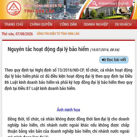
|
Vietnamese
English
TRANG CHỦ
CHÍNH QUYỀN
CÔNG DÂN
DOANH NGHIỆP
DU KHÁCH
Thứ sáu, 07/08/2026
N VỚI CỔNG THÔNG TIN ĐIỆN TỬ TỈNH ĐẮK LẮK
GIỚI THIỆU
Nguyên tắc hoạt động đại lý bảo hiểm
(19/07/2016, 08:54)
LÃNH ĐẠO UBND TỈNH
Đọc bài viết
Theo quy định tại Nghị định số
73/2016/NĐ-CP
, tổ chức, cá nhân hoạt động
TIN TỨC SỰ KIỆN
đại lý bảo hiểm phải có đủ điều kiện hoạt động đại lý theo quy định tại Điều
86 Luật kinh doanh bảo hiểm và phải ký hợp đồng đại lý bảo hiểm theo quy
SỞ, BAN, NGÀNH
định tại Điều 87 Luật kinh doanh bảo hiểm.
UBND CÁC XÃ, PHƯỜNG
THÔNG TIN CHỈ ĐẠO ĐIỀU HÀNH
Ảnh minh họa
Đồng thời, tổ chức, cá nhân không được đồng thời làm đại lý cho doanh
HỆ THỐNG VĂN BẢN
nghiệp bảo hiểm, chi nhánh nước ngoài khác nếu không được chấp
thuận bằng văn bản của doanh nghiệp bảo hiểm, chi nhánh nước ngoài
VĂN BẢN HĐND TỈNH