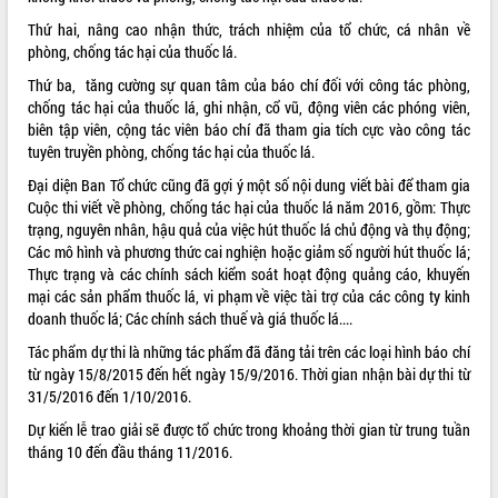
Thứ hai, nâng cao nhận thức, trách nhiệm của tổ chức, cá nhân về
VIDEO
phòng, chống tác hại của thuốc lá.
Không có file video nào để phát.
Thứ ba, tăng cường sự quan tâm của báo chí đối với công tác phòng,
chống tác hại của thuốc lá, ghi nhận, cổ vũ, động viên các phóng viên,
ALBUM ẢNH
biên tập viên, cộng tác viên báo chí đã tham gia tích cực vào công tác
tuyên truyền phòng, chống tác hại của thuốc lá.
Đại diện Ban Tổ chức cũng đã gợi ý một số nội dung viết bài để tham gia
Cuộc thi viết về phòng, chống tác hại của thuốc lá năm 2016, gồm: Thực
trạng, nguyên nhân, hậu quả của việc hút thuốc lá chủ động và thụ động;
Các mô hình và phương thức cai nghiện hoặc giảm số người hút thuốc lá;
Thực trạng và các chính sách kiểm soát hoạt động quảng cáo, khuyến
mại các sản phẩm thuốc lá, vi phạm về việc tài trợ của các công ty kinh
doanh thuốc lá; Các chính sách thuế và giá thuốc lá....
LIÊN KẾT WEB
Tác phẩm dự thi là những tác phẩm đã đăng tải trên các loại hình báo chí
từ ngày 15/8/2015 đến hết ngày 15/9/2016. Thời gian nhận bài dự thi từ
31/5/2016 đến 1/10/2016.
Dự kiến lễ trao giải sẽ được tổ chức trong khoảng thời gian từ trung tuần
THỐNG KÊ TRUY CẬP
tháng 10 đến đầu tháng 11/2016.
Hôm nay:
22705