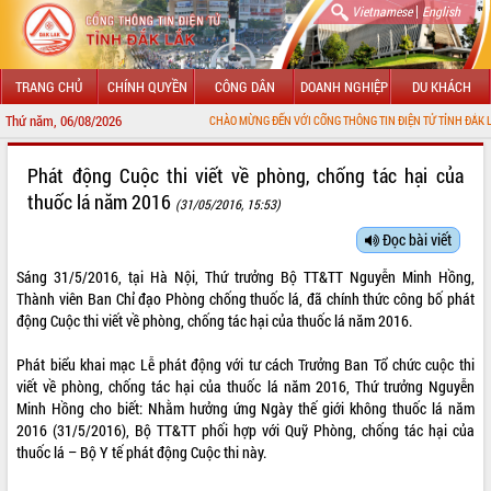
|
Vietnamese
English
TRANG CHỦ
CHÍNH QUYỀN
CÔNG DÂN
DOANH NGHIỆP
DU KHÁCH
Thứ năm, 06/08/2026
CHÀO MỪNG ĐẾN VỚI CỔNG THÔNG TIN ĐIỆN TỬ TỈNH ĐẮK LẮK
GIỚI THIỆU
Phát động Cuộc thi viết về phòng, chống tác hại của
thuốc lá năm 2016
(31/05/2016, 15:53)
LÃNH ĐẠO UBND TỈNH
Đọc bài viết
TIN TỨC SỰ KIỆN
Sáng 31/5/2016, tại Hà Nội, Thứ trưởng Bộ TT&TT Nguyễn Minh Hồng,
SỞ, BAN, NGÀNH
Thành viên Ban Chỉ đạo Phòng chống thuốc lá, đã chính thức công bố phát
động Cuộc thi viết về phòng, chống tác hại của thuốc lá năm 2016.
UBND CÁC XÃ, PHƯỜNG
Phát biểu khai mạc Lễ phát động với tư cách Trưởng Ban Tổ chức cuộc thi
viết về phòng, chống tác hại của thuốc lá năm 2016, Thứ trưởng Nguyễn
THÔNG TIN CHỈ ĐẠO ĐIỀU HÀNH
Minh Hồng cho biết: Nhằm hưởng ứng Ngày thế giới không thuốc lá năm
2016 (31/5/2016), Bộ TT&TT phối hợp với Quỹ Phòng, chống tác hại của
HỆ THỐNG VĂN BẢN
thuốc lá – Bộ Y tế phát động Cuộc thi này.
VĂN BẢN HĐND TỈNH