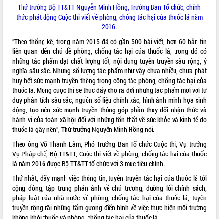
Thứ trưởng Bộ TT&TT Nguyễn Minh Hồng, Trưởng Ban Tổ chức, chính
ĐIỂM TIN VĂN BẢN
thức phát động Cuộc thi viết về phòng, chống tác hại của thuốc lá năm
2016.
QUY HOẠCH - KẾ HOẠCH
“Theo thống kê, trong năm 2015 đã có gần 500 bài viết, hơn 60 bản tin
liên quan đến chủ đề phòng, chống tác hại của thuốc lá, trong đó có
những tác phẩm đạt chất lượng tốt, nội dung tuyên truyền sâu rộng, ý
nghĩa sâu sắc. Nhưng số lượng tác phẩm như vậy chưa nhiều, chưa phát
huy hết sức mạnh truyền thông trong công tác phòng, chống tác hại của
thuốc lá. Mong cuộc thi sẽ thúc đẩy cho ra đời những tác phẩm mới với tư
duy phân tích sâu sắc, nguồn số liệu chính xác, hình ảnh minh họa sinh
động, tạo nên sức mạnh truyền thông góp phần thay đổi nhận thức và
hành vi của toàn xã hội đối với những tổn thất về sức khỏe và kinh tế do
thuốc lá gây nên”, Thứ trưởng Nguyễn Minh Hồng nói.
Theo ông Võ Thanh Lâm, Phó Trưởng Ban Tổ chức Cuộc thi, Vụ trưởng
Vụ Pháp chế, Bộ TT&TT, Cuộc thi viết về phòng, chống tác hại của thuốc
lá năm 2016 được Bộ TT&TT tổ chức với 3 mục tiêu chính.
Thứ nhất, đẩy mạnh việc thông tin, tuyên truyền tác hại của thuốc lá tới
cộng đồng, tập trung phản ánh về chủ trương, đường lối chính sách,
pháp luật của nhà nước về phòng, chống tác hại của thuốc lá, tuyên
truyền rộng rãi những tấm gương điển hình về việc thực hiện môi trường
không khói thuốc và phòng, chống tác hại của thuốc lá.