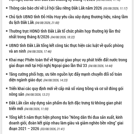
Thông cáo báo chí về Lễ hội Sầu riêng Đắk Lắk năm 2026
(05/08/2026, 11:17)
Chủ tịch UBND tỉnh Đỗ Hữu Huy yêu cầu xây dựng thương hiệu, nâng tầm
du lịch Đắk Lắk
(04/08/2026, 21:00)
Thường trực HĐND tỉnh Đắk Lắk tổ chức phiên họp thường kỳ lần thứ
nhất trong tháng 8/2026
(04/08/2026, 18:22)
UBND tỉnh Đắk Lắk tổng kết công tác thực hiện các luật về quốc phòng
và an ninh
(04/08/2026, 17:46)
Khai mạc Phiên toàn thể về Ngoại giao phục vụ phát triển đất nước trong
giai đoạn mới tại Hội nghị Ngoại giao lần thứ 33
(04/08/2026, 14:44)
Tăng cường phối hợp, ưu tiên nguồn lực đẩy mạnh chuyển đổi số toàn
diện ngành giáo dục
(04/08/2026, 14:23)
Triển khai các quy định mới về cấp mã số vùng trồng và cơ sở đóng gói
nông sản
(04/08/2026, 13:21)
Đắk Lắk cần xây dựng sản phẩm du lịch đặc trưng từ không gian phát
triển mới
(04/08/2026, 11:59)
Tổng kết 5 năm thực hiện phong trào "Nông dân thi đua sản xuất, kinh
doanh giỏi, đoàn kết giúp nhau làm giàu và giảm nghèo bền vững" giai
đoạn 2021 – 2026
(03/08/2026, 21:41)