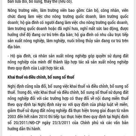
bản sửa đổi, bổ sung, thay thế (nếu có).
VIDEO
Nông trường viên, lâm trường viên bao gồm: Cán bộ, công nhân, viên
chức đang làm việc cho nông trường quốc doanh, lâm trường quốc
Không có file video nào để phát.
doanh; hộ gia đình có người đang làm việc cho nông trường quốc doanh,
lâm trường quốc doanh hoặc đã nghỉ hưu, nghỉ mất sức lao động, được
ALBUM ẢNH
hưởng chế độ đang cư trú trên địa bàn; hộ gia đình có nhu cầu trực tiếp
sản xuất nông nghiệp, lâm nghiệp, nuôi trồng thủy sản đang cư trú trên
địa bàn.
- Hộ gia đình, cá nhân sản xuất nông nghiệp góp quyền sử dụng đất
nông nghiệp của mình để thành lập hợp tác xã sản xuất nông nghiệp
theo quy định của Luật hợp tác xã.
Khai thuế và điều chỉnh, bổ sung sổ thuế
Nghị định cũng sửa đổi, bổ sung việc khai thuế và điều chỉnh, bổ sung sổ
thuế. Trong đó, việc khai thuế và điều chỉnh, bổ sung sổ thuế sử dụng đất
LIÊN KẾT WEB
nông nghiệp đối với các trường hợp có thay đổi về nội dung miễn thuế
theo quy định tại Nghị định này so với quy định của pháp luật về miễn,
giảm thuế sử dụng đất nông nghiệp đã thực hiện trong giai đoạn từ năm
2003 đến hết năm 2010 thì tiếp tục thực hiện theo quy định tại Nghị định
THỐNG KÊ TRUY CẬP
số 20/2011/NĐ-CP ngày 23/3/2011 của Chính phủ và các văn bản
hướng dẫn thi hành.
Hôm nay:
10323