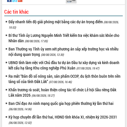
Các tin khác
Đẩy nhanh tiến độ giải phóng mặt bằng các dự án trọng điểm
(08/08/2026,
19:53)
Bí thư Tỉnh ủy Lương Nguyễn Minh Triết kiểm tra việc khám sức khỏe cho
Nhân dân
(08/08/2026, 17:05)
Ban Thường vụ Tỉnh ủy xem xét phương án sắp xếp trường học và nhiều
nội dung quan trọng
(08/08/2026, 13:30)
UBND tỉnh làm việc với Chủ đầu tư dự án Đầu tư xây dựng và kinh doanh
kết cấu hạ tầng Khu công nghiệp Phú Xuân
(07/08/2026, 19:47)
Ra mắt “Bản đồ số nông sản, sản phẩm OCOP, du lịch thôn buôn trên nền
tảng số của tỉnh Đắk Lắk”
(07/08/2026, 16:46)
Khẩn trương rà soát, hoàn thiện công tác tổ chức Lễ hội Sầu riêng Đắk
Lắk năm 2026
(06/08/2026, 18:27)
Ban Chỉ đạo An ninh mạng quốc gia họp phiên thường kỳ lần thứ hai
(06/08/2026, 14:06)
Kỳ họp chuyên đề lần thứ hai, HĐND tỉnh khóa XI, nhiệm kỳ 2026-2031
(06/08/2026, 12:02)