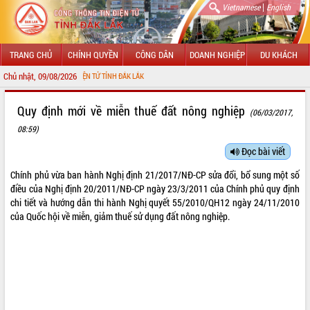
|
Vietnamese
English
TRANG CHỦ
CHÍNH QUYỀN
CÔNG DÂN
DOANH NGHIỆP
DU KHÁCH
Chủ nhật, 09/08/2026
ÔNG TIN ĐIỆN TỬ TỈNH ĐẮK LẮK
GIỚI THIỆU
Quy định mới về miễn thuế đất nông nghiệp
(06/03/2017,
08:59)
LÃNH ĐẠO UBND TỈNH
Đọc bài viết
TIN TỨC SỰ KIỆN
Chính phủ vừa ban hành Nghị định
21/2017/NĐ-CP
sửa đổi, bổ sung một số
SỞ, BAN, NGÀNH
điều của Nghị định 20/2011/NĐ-CP ngày 23/3/2011 của Chính phủ quy định
chi tiết và hướng dẫn thi hành Nghị quyết 55/2010/QH12 ngày 24/11/2010
UBND CÁC XÃ, PHƯỜNG
của Quốc hội về miễn, giảm thuế sử dụng đất nông nghiệp.
THÔNG TIN CHỈ ĐẠO ĐIỀU HÀNH
HỆ THỐNG VĂN BẢN
VĂN BẢN HĐND TỈNH