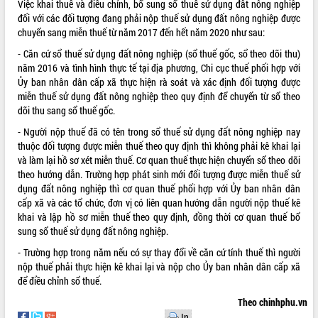
Việc khai thuế và điều chỉnh, bổ sung sổ thuế sử dụng đất nông nghiệp
Tất cả:
66095991
đối với các đối tượng đang phải nộp thuế sử dụng đất nông nghiệp được
chuyển sang miễn thuế từ năm 2017 đến hết năm 2020 như sau:
- Căn cứ sổ thuế sử dụng đất nông nghiệp (sổ thuế gốc, sổ theo dõi thu)
năm 2016 và tình hình thực tế tại địa phương, Chi cục thuế phối hợp với
Ủy ban nhân dân cấp xã thực hiện rà soát và xác định đối tượng được
miễn thuế sử dụng đất nông nghiệp theo quy định để chuyển từ sổ theo
dõi thu sang sổ thuế gốc.
- Người nộp thuế đã có tên trong sổ thuế sử dụng đất nông nghiệp nay
thuộc đối tượng được miễn thuế theo quy định thì không phải kê khai lại
và làm lại hồ sơ xét miễn thuế. Cơ quan thuế thực hiện chuyển sổ theo dõi
theo hướng dẫn. Trường hợp phát sinh mới đối tượng được miễn thuế sử
dụng đất nông nghiệp thì cơ quan thuế phối hợp với Ủy ban nhân dân
cấp xã và các tổ chức, đơn vị có liên quan hướng dẫn người nộp thuế kê
khai và lập hồ sơ miễn thuế theo quy định, đồng thời cơ quan thuế bổ
sung sổ thuế sử dụng đất nông nghiệp.
- Trường hợp trong năm nếu có sự thay đổi về căn cứ tính thuế thì người
nộp thuế phải thực hiện kê khai lại và nộp cho Ủy ban nhân dân cấp xã
để điều chỉnh sổ thuế.
Theo chinhphu.vn
In