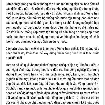
Căn cứ hiện trạng sơ đồ hệ thống cấp nước tập trung hiện có, bao gồm cả
VIDEO
các điểm đấu nối, nếu các khu dân cư, khu công nghiệp tập trung thuộc
một trong các trường hợp sau đây thì được khoanh định vào Vùng hạn
Không có file video nào để phát.
chế 3: Đã được đấu nối với hệ thống cấp nước tập trung, bảo đảm nhu
cầu sử dụng nước cả về thời gian, lưu lượng và chất lượng nước phù hợp
ALBUM ẢNH
với mục đích sử dụng nước; chưa được đấu nối nhưng có điểm đấu nối
liền kề của hệ thống cấp nước tập trung và sẵn sàng để cung cấp nước
sạch, bảo đảm nhu cầu sử dụng nước cả về thời gian, lưu lượng và chất
lượng nước phù hợp với mục đích sử dụng nước.
Các biện pháp hạn chế khai thác trong Vùng hạn chế 2, 3 là không cấp
phép thăm dò, khai thác để xây dựng thêm công trình khai thác nước
dưới đất mới.
Trên cơ sở kết quả khoanh định vùng hạn chế quy định tại khoản 2 Điều 8
của Nghị định này, trường hợp khu dân cư, khu công nghiệp tập trung
LIÊN KẾT WEB
không thuộc Vùng hạn chế 3 mà cách sông, suối, kênh, rạch, hồ chứa
(nguồn nước mặt) không vượt quá 1.000 m và nguồn nước mặt đó đáp
ứng đủ các điều kiện sau đây, thì được khoanh định vào Vùng hạn chế 4:
Có chức năng cấp nước sinh hoạt hoặc được quy hoạch để cấp nước sinh
hoạt; có chế độ dòng chảy ổn định, dòng chảy tối thiểu từ 10 m3/s trở lên
THỐNG KÊ TRUY CẬP
đối với sông, suối, kênh, rạch hoặc tổng dung tích từ 10 triệu m3 trở lên
đối với hồ chứa; có chất lượng nước đảm bảo quy chuẩn kỹ thuật quốc
Hôm nay:
24627