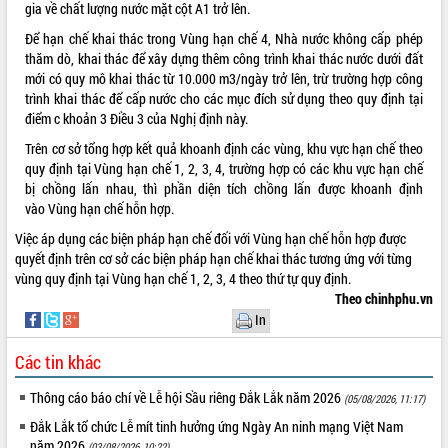
gia về chất lượng nước mặt cột A1 trở lên.
Tất cả:
66000769
Để hạn chế khai thác trong Vùng hạn chế 4, Nhà nước không cấp phép
thăm dò, khai thác để xây dựng thêm công trình khai thác nước dưới đất
mới có quy mô khai thác từ 10.000 m3/ngày trở lên, trừ trường hợp công
trình khai thác để cấp nước cho các mục đích sử dụng theo quy định tại
điểm c khoản 3 Điều 3 của Nghị định này.
Trên cơ sở tổng hợp kết quả khoanh định các vùng, khu vực hạn chế theo
quy định tại Vùng hạn chế 1, 2, 3, 4, trường hợp có các khu vực hạn chế
bị chồng lấn nhau, thì phần diện tích chồng lấn được khoanh định
vào Vùng hạn chế hỗn hợp.
Việc áp dụng các biện pháp hạn chế đối với Vùng hạn chế hỗn hợp được
quyết định trên cơ sở các biện pháp hạn chế khai thác tương ứng với từng
vùng quy định tại Vùng hạn chế 1, 2, 3, 4 theo thứ tự quy định.
Theo chinhphu.vn
In
Các tin khác
Thông cáo báo chí về Lễ hội Sầu riêng Đắk Lắk năm 2026
(05/08/2026, 11:17)
Đắk Lắk tổ chức Lễ mít tinh hưởng ứng Ngày An ninh mạng Việt Nam
năm 2026
(03/08/2026, 10:22)