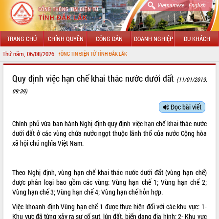
|
Vietnamese
English
TRANG CHỦ
CHÍNH QUYỀN
CÔNG DÂN
DOANH NGHIỆP
DU KHÁCH
Thứ năm, 06/08/2026
VỚI CỔNG THÔNG TIN ĐIỆN TỬ TỈNH ĐẮK LẮK
GIỚI THIỆU
Quy định việc hạn chế khai thác nước dưới đất
(11/01/2019,
09:39)
LÃNH ĐẠO UBND TỈNH
Đọc bài viết
TIN TỨC SỰ KIỆN
Chính phủ vừa ban hành
Nghị định
quy định việc hạn chế khai thác nước
SỞ, BAN, NGÀNH
dưới đất ở các vùng chứa nước ngọt thuộc lãnh thổ của nước Cộng hòa
xã hội chủ nghĩa Việt Nam.
UBND CÁC XÃ, PHƯỜNG
Theo Nghị định, vùng hạn chế khai thác nước dưới đất (vùng hạn chế)
THÔNG TIN CHỈ ĐẠO ĐIỀU HÀNH
được phân loại bao gồm các vùng: Vùng hạn chế 1; Vùng hạn chế 2;
Vùng hạn chế 3; Vùng hạn chế 4; Vùng hạn chế hỗn hợp.
HỆ THỐNG VĂN BẢN
Việc khoanh định Vùng hạn chế 1 được thực hiện đối với các khu vực: 1-
VĂN BẢN HĐND TỈNH
Khu vực đã từng xảy ra sự cố sụt, lún đất, biến dạng địa hình; 2- Khu vực