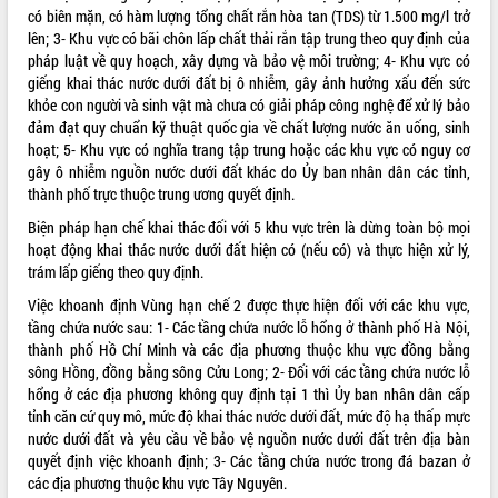
có biên mặn, có hàm lượng tổng chất rắn hòa tan (TDS) từ 1.500 mg/l trở
ĐIỂM TIN VĂN BẢN
lên; 3- Khu vực có bãi chôn lấp chất thải rắn tập trung theo quy định của
pháp luật về quy hoạch, xây dựng và bảo vệ môi trường; 4- Khu vực có
QUY HOẠCH - KẾ HOẠCH
giếng khai thác nước dưới đất bị ô nhiễm, gây ảnh hưởng xấu đến sức
khỏe con người và sinh vật mà chưa có giải pháp công nghệ để xử lý bảo
đảm đạt quy chuẩn kỹ thuật quốc gia về chất lượng nước ăn uống, sinh
hoạt; 5- Khu vực có nghĩa trang tập trung hoặc các khu vực có nguy cơ
gây ô nhiễm nguồn nước dưới đất khác do Ủy ban nhân dân các tỉnh,
thành phố trực thuộc trung ương quyết định.
Biện pháp hạn chế khai thác đối với 5 khu vực trên là dừng toàn bộ mọi
hoạt động khai thác nước dưới đất hiện có (nếu có) và thực hiện xử lý,
trám lấp giếng theo quy định.
Việc khoanh định Vùng hạn chế 2 được thực hiện đối với các khu vực,
tầng chứa nước sau: 1- Các tầng chứa nước lỗ hổng ở thành phố Hà Nội,
thành phố Hồ Chí Minh và các địa phương thuộc khu vực đồng bằng
sông Hồng, đồng bằng sông Cửu Long; 2- Đối với các tầng chứa nước lỗ
hổng ở các địa phương không quy định tại 1 thì Ủy ban nhân dân cấp
tỉnh căn cứ quy mô, mức độ khai thác nước dưới đất, mức độ hạ thấp mực
nước dưới đất và yêu cầu về bảo vệ nguồn nước dưới đất trên địa bàn
quyết định việc khoanh định; 3- Các tầng chứa nước trong đá bazan ở
các địa phương thuộc khu vực Tây Nguyên.