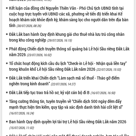
Kết luận của đồng chí Nguyễn Thiên Văn - Phó Chủ tịch UBND tỉnh tại
cuộc họp trực tuyến với UBND các xã, phường về tiến độ triển khai Kế
hoạch khám sức khỏe định kỳ, khám sàng lọc cho người dân trên địa bàn
tỉnh
(30/07/2026, 08:26)
Đắk Lắk ban hành Quy định khung giá cho thuê nhà lưu trú công nhân
trong khu công nghiệp
(29/07/2026, 16:15)
Phát động Chiến dịch truyền thông số quảng bá Lễ hội Sầu riêng Đắk Lắk
năm 2026
(23/07/2026, 16:02)
Tổ chức hoạt động kích cầu du lịch “Check-in Lễ hội - Nhận quà liền tay”
trong khuôn khổ Lễ hội Sầu riêng Đắk Lắk năm 2026
(22/07/2026, 15:53)
Đắk Lắk triển khai Chiến dịch “Làm sạch mã số thuế - Tháo gỡ điểm
nghẽn trong kinh doanh”
(22/07/2026, 14:27)
Đắk Lắk tiếp tục trao trả hồ sơ, kỷ vật cán bộ đi B
(16/07/2026, 16:50)
Tăng cường thông tin, tuyên truyền về “Chiến dịch 500 ngày đêm đẩy
mạnh thực hiện tìm kiếm, quy tập và xác định danh tính hài cốt liệt sĩ”
(16/07/2026, 16:24)
Ban hành Quy định quyền lợi tài trợ Lễ hội Sầu riêng Đắk Lắk năm 2026
(15/07/2026, 11:02)