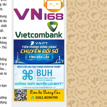
g tác
ch.
trung
i thi
 chất
ật.
a các
 không
o Thủ
chống
t tư y
ha....
nh từ
.
p bạn
cường
 dựng