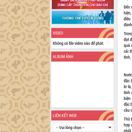
Đến 
hiện,
điều
đánh
VIDEO
Tron
đạt 
Không có file video nào để phát.
quả 
cải 
ALBUM ẢNH
tình,
Nước
đặc b
lơ là
tính
biện
đặc 
cầu 
LIÊN KẾT WEB
Thủ 
hợp 
nhất 