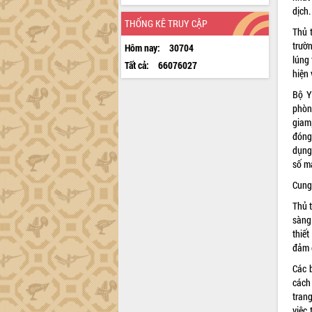
dịch.
THỐNG KÊ TRUY CẬP
Thủ 
trườ
Hôm nay:
30704
lúng 
Tất cả:
66076027
hiện 
Bộ Y
phòng
giam
đóng
dụng
số má
Cung
Thủ 
sàng
thiế
đảm 
Các 
cách 
tran
việc