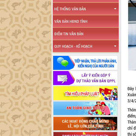
HỆ THỐNG VĂN BẢN
VĂN BẢN HĐND TỈNH
ĐIỂM TIN VĂN BẢN
QUY HOẠCH - KẾ HOẠCH
Đây 
Xuân
3/4/
Thôn
điểm
Thành
chỉ 
thị s