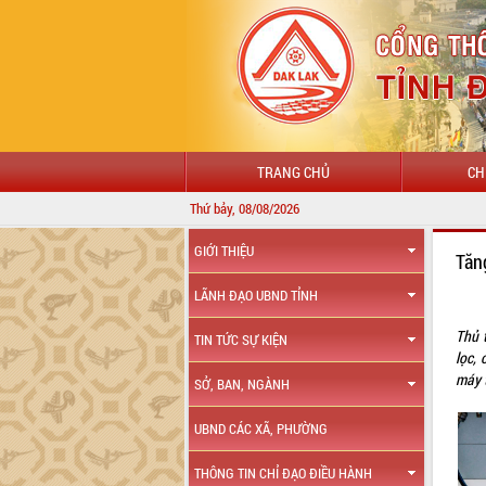
TRANG CHỦ
CH
Thứ bảy, 08/08/2026
GIỚI THIỆU
Tăng
LÃNH ĐẠO UBND TỈNH
Thủ 
TIN TỨC SỰ KIỆN
lọc, 
máy 
SỞ, BAN, NGÀNH
UBND CÁC XÃ, PHƯỜNG
THÔNG TIN CHỈ ĐẠO ĐIỀU HÀNH