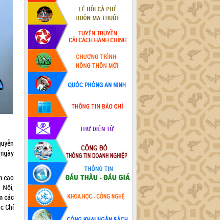
guyễn
 ngày
n cao
 Nội,
ệm các
c Chỉ