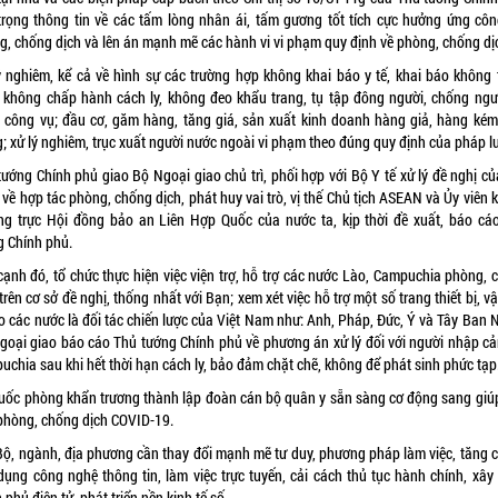
trọng thông tin về các tấm lòng nhân ái, tấm gương tốt tích cực hưởng ứng côn
g, chống dịch và lên án mạnh mẽ các hành vi vi phạm quy định về phòng, chống dị
ý nghiêm, kể cả về hình sự các trường hợp không khai báo y tế, khai báo không 
, không chấp hành cách ly, không đeo khẩu trang, tụ tập đông người, chống ngườ
 công vụ; đầu cơ, găm hàng, tăng giá, sản xuất kinh doanh hàng giả, hàng kém
; xử lý nghiêm, trục xuất người nước ngoài vi phạm theo đúng quy định của pháp lu
tướng Chính phủ giao Bộ Ngoại giao chủ trì, phối hợp với Bộ Y tế xử lý đề nghị củ
về hợp tác phòng, chống dịch, phát huy vai trò, vị thế Chủ tịch ASEAN và Ủy viên
ng trực Hội đồng bảo an Liên Hợp Quốc của nước ta, kịp thời đề xuất, báo cá
g Chính phủ.
cạnh đó, tổ chức thực hiện việc viện trợ, hỗ trợ các nước Lào, Campuchia phòng, 
trên cơ sở đề nghị, thống nhất với Bạn; xem xét việc hỗ trợ một số trang thiết bị, vậ
o các nước là đối tác chiến lược của Việt Nam như: Anh, Pháp, Đức, Ý và Tây Ban N
goại giao báo cáo Thủ tướng Chính phủ về phương án xử lý đối với người nhập cả
uchia sau khi hết thời hạn cách ly, bảo đảm chặt chẽ, không để phát sinh phức tạp
uốc phòng khẩn trương thành lập đoàn cán bộ quân y sẵn sàng cơ động sang giú
phòng, chống dịch COVID-19.
Bộ, ngành, địa phương cần thay đổi mạnh mẽ tư duy, phương pháp làm việc, tăng 
dụng công nghệ thông tin, làm việc trực tuyến, cải cách thủ tục hành chính, xây
 phủ điện tử, phát triển nền kinh tế số.