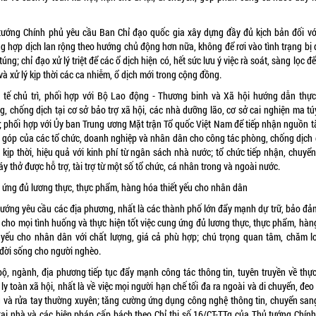
tướng Chính phủ yêu cầu Ban Chỉ đạo quốc gia xây dựng đầy đủ kịch bản đối vớ
ng hợp dịch lan rộng theo hướng chủ động hơn nữa, không để rơi vào tình trạng bị 
túng; chỉ đạo xử lý triệt để các ổ dịch hiện có, hết sức lưu ý việc rà soát, sàng lọc đ
và xử lý kịp thời các ca nhiễm, ổ dịch mới trong cộng đồng.
 tế chủ trì, phối hợp với Bộ Lao động - Thương binh và Xã hội hướng dẫn thực
, chống dịch tại cơ sở bảo trợ xã hội, các nhà dưỡng lão, cơ sở cai nghiện ma túy
; phối hợp với Ủy ban Trung ương Mặt trận Tổ quốc Việt Nam để tiếp nhận nguồn tài
 góp của các tổ chức, doanh nghiệp và nhân dân cho công tác phòng, chống dịch 
 kịp thời, hiệu quả với kinh phí từ ngân sách nhà nước; tổ chức tiếp nhận, chuyển
y thở được hỗ trợ, tài trợ từ một số tổ chức, cá nhân trong và ngoài nước.
 ứng đủ lương thực, thực phẩm, hàng hóa thiết yếu cho nhân dân
tướng yêu cầu các địa phương, nhất là các thành phố lớn đẩy mạnh dự trữ, bảo đả
 cho mọi tình huống và thực hiện tốt việc cung ứng đủ lương thực, thực phẩm, hàn
t yếu cho nhân dân với chất lượng, giá cả phù hợp; chú trọng quan tâm, chăm l
đời sống cho người nghèo.
bộ, ngành, địa phương tiếp tục đẩy mạnh công tác thông tin, tuyên truyền về thực
ly toàn xã hội, nhất là về việc mọi người hạn chế tối đa ra ngoài và di chuyển, đe
g và rửa tay thường xuyên; tăng cường ứng dụng công nghệ thông tin, chuyển san
 tại nhà và các biện pháp cấp bách theo Chỉ thị số 16/CT-TTg của Thủ tướng Chính