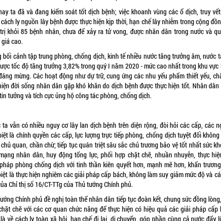
nay ta đã và đang kiểm soát tốt dịch bệnh; việc khoanh vùng các ổ dịch, truy vết
 cách ly nguồn lây bệnh được thực hiện kịp thời, hạn chế lây nhiễm trong cộng đồ
 trị khỏi 85 bệnh nhân, chưa để xảy ra tử vong, được nhân dân trong nước và qu
 giá cao.
g bối cảnh tập trung phòng, chống dịch, kinh tế nhiều nước tăng trưởng âm, nước t
được tốc độ tăng trưởng 3,82% trong quý I năm 2020 - mức cao nhất trong khu vực l
đáng mừng. Các hoạt động như dự trữ, cung ứng các nhu yếu phẩm thiết yếu, ch
thiện đời sống nhân dân gặp khó khăn do dịch bệnh được thực hiện tốt. Nhân dân
 tin tưởng và tích cực ủng hộ công tác phòng, chống dịch.
 ta vẫn có nhiều nguy cơ lây lan dịch bệnh trên diện rộng, đòi hỏi các cấp, các n
iệt là chính quyền các cấp, lực lượng trực tiếp phòng, chống dịch tuyệt đối khôn
, chủ quan, chần chừ; tiếp tục quán triệt sâu sắc chủ trương bảo vệ tốt nhất sức k
 mạng nhân dân, huy động tổng lực, phối hợp chặt chẽ, nhuần nhuyễn, thực hiệ
 pháp phòng chống dịch với tinh thần kiên quyết hơn, mạnh mẽ hơn, khẩn trương
biệt là thực hiện nghiêm các giải pháp cấp bách, không làm suy giảm mức độ và cá
của Chỉ thị số 16/CT-TTg của Thủ tướng Chính phủ.
tướng Chính phủ đề nghị toàn thể nhân dân tiếp tục đoàn kết, chung sức đồng lòng,
chặt chẽ với các cơ quan chức năng để thực hiện có hiệu quả các giải pháp cấp 
là về cách ly toàn xã hội, hạn chế đi lại, di chuyển, góp phần cùng cả nước đẩy l