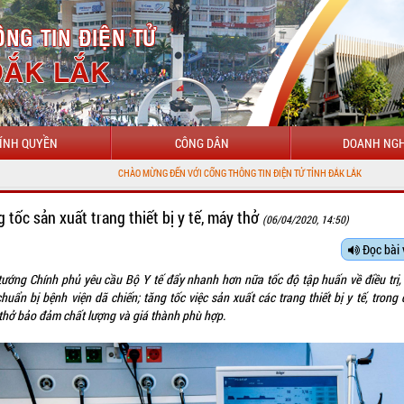
ÍNH QUYỀN
CÔNG DÂN
DOANH NGH
CHÀO MỪNG ĐẾN VỚI CỔNG THÔNG TIN ĐIỆN TỬ TỈNH ĐẮK LẮK
 tốc sản xuất trang thiết bị y tế, máy thở
(06/04/2020, 14:50)
Đọc bài 
tướng Chính phủ yêu cầu Bộ Y tế đẩy nhanh hơn nữa tốc độ tập huấn về điều trị,
chuẩn bị bệnh viện dã chiến; tăng tốc việc sản xuất các trang thiết bị y tế, trong
thở bảo đảm chất lượng và giá thành phù hợp.