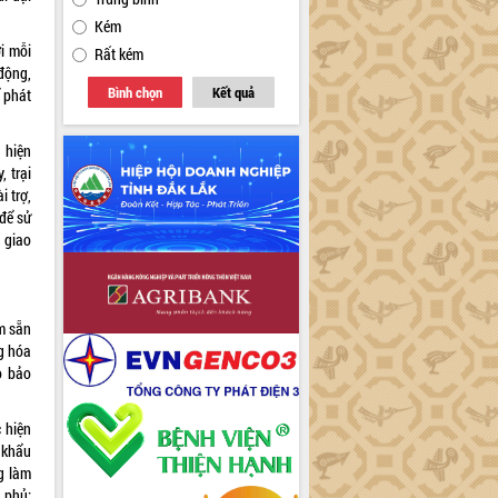
Kém
i mỗi
Rất kém
động,
Bình chọn
Kết quả
ể phát
 hiện
, trại
 trợ,
để sử
 giao
m sẵn
g hóa
o bảo
 hiện
o khẩu
g làm
 phủ;