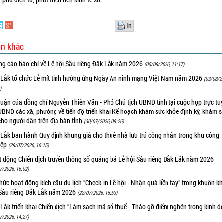
In
in khác
ng cáo báo chí về Lễ hội Sầu riêng Đắk Lắk năm 2026
(05/08/2026, 11:17)
 Lắk tổ chức Lễ mít tinh hưởng ứng Ngày An ninh mạng Việt Nam năm 2026
(03/08/2
)
luận của đồng chí Nguyễn Thiên Văn - Phó Chủ tịch UBND tỉnh tại cuộc họp trực tu
UBND các xã, phường về tiến độ triển khai Kế hoạch khám sức khỏe định kỳ, khám 
cho người dân trên địa bàn tỉnh
(30/07/2026, 08:26)
 Lắk ban hành Quy định khung giá cho thuê nhà lưu trú công nhân trong khu công
iệp
(29/07/2026, 16:15)
t động Chiến dịch truyền thông số quảng bá Lễ hội Sầu riêng Đắk Lắk năm 2026
7/2026, 16:02)
hức hoạt động kích cầu du lịch “Check-in Lễ hội - Nhận quà liền tay” trong khuôn k
 Sầu riêng Đắk Lắk năm 2026
(22/07/2026, 15:53)
Lắk triển khai Chiến dịch “Làm sạch mã số thuế - Tháo gỡ điểm nghẽn trong kinh 
7/2026, 14:27)