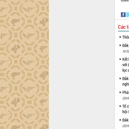
Các t
Thô
Đắk
10:22
Kết 
với 
lọc 
Đắk
ngh
Phá
(23/0
Tổ c
hội
Đắk 
(22/0