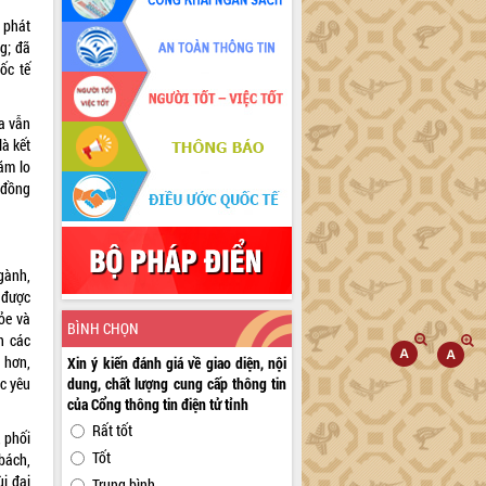
 phát
ng; đã
ốc tế
a vẫn
à kết
ăm lo
 đồng
gành,
g được
hỏe và
BÌNH CHỌN
n các
 hơn,
Xin ý kiến đánh giá về giao diện, nội
c yêu
dung, chất lượng cung cấp thông tin
của Cổng thông tin điện tử tỉnh
Rất tốt
 phối
Tốt
bách,
ùi đại
Trung bình