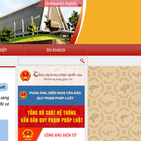
|
Vietnamese
English
IỆP
DU KHÁCH
viết
 sàng
 đó có