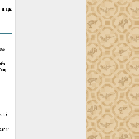
B.Lục
026,
yến
sàng
hổ Lễ
doanh”