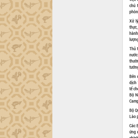
chú 
phòn
Xử l
thực
hành
lượng
Thủ 
nước 
thườ
tướn
Bên 
dịch 
tế ch
Bộ N
Camp
Bộ Q
Lào 
Các 
ứng 
chính