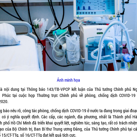
Ảnh minh họa
là nội dung tại Thông báo 143/TB-VPCP kết luận của Thủ tướng Chính phủ N
 Phúc tại cuộc họp Thường trực Chính phủ về phòng, chống dịch COVID-19
2020.
g báo nêu rõ, công tác phòng, chống dịch COVID-19 ở nước ta đang trong giai đoạ
, có ý nghĩa quyết định. Các cấp, các ngành, địa phương, nhất là Thành phố Hà
 phố Hồ Chí Minh đã triển khai quyết liệt, nghiêm túc, sáng tạo, rất có trách nhi
đạo của Bộ Chính trị, Ban Bí thư Trung ương Đảng, của Thủ tướng Chính phủ tại cá
ố 15/CT-TTg, số 16/CT-TTg đạt kết quả tích cực.