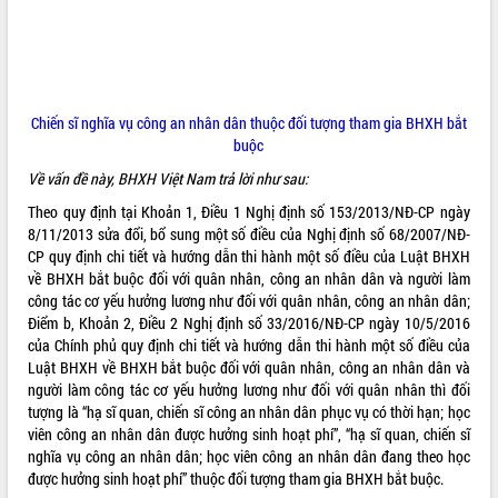
ĐIỂM TIN VĂN BẢN
QUY HOẠCH - KẾ HOẠCH
Chiến sĩ nghĩa vụ công an nhân dân thuộc đối tượng tham gia BHXH bắt
buộc
Về vấn đề này, BHXH Việt Nam trả lời như sau:
Theo quy định tại Khoản 1, Điều 1 Nghị định số
153/2013/NĐ-CP
ngày
8/11/2013 sửa đổi, bổ sung một số điều của Nghị định số
68/2007/NĐ-
CP
quy định chi tiết và hướng dẫn thi hành một số điều của Luật BHXH
về BHXH bắt buộc đối với quân nhân, công an nhân dân và người làm
công tác cơ yếu hưởng lương như đối với quân nhân, công an nhân dân;
Điểm b, Khoản 2, Điều 2 Nghị định số
33/2016/NĐ-CP
ngày 10/5/2016
của Chính phủ quy định chi tiết và hướng dẫn thi hành một số điều của
Luật BHXH về BHXH bắt buộc đối với quân nhân, công an nhân dân và
người làm công tác cơ yếu hưởng lương như đối với quân nhân thì đối
tượng là “hạ sĩ quan, chiến sĩ công an nhân dân phục vụ có thời hạn; học
viên công an nhân dân được hưởng sinh hoạt phí”, “hạ sĩ quan, chiến sĩ
nghĩa vụ công an nhân dân; học viên công an nhân dân đang theo học
được hưởng sinh hoạt phí” thuộc đối tượng tham gia BHXH bắt buộc.