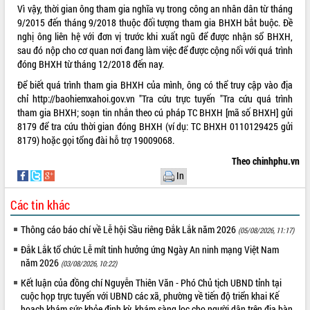
Vì vậy, thời gian ông tham gia nghĩa vụ trong công an nhân dân từ tháng
VIDEO
9/2015 đến tháng 9/2018 thuộc đối tượng tham gia BHXH bắt buộc. Đề
nghị ông liên hệ với đơn vị trước khi xuất ngũ để được nhận sổ BHXH,
Không có file video nào để phát.
sau đó nộp cho cơ quan nơi đang làm việc để được cộng nối với quá trình
đóng BHXH từ tháng 12/2018 đến nay.
ALBUM ẢNH
Để biết quá trình tham gia BHXH của mình, ông có thể truy cập vào địa
chỉ http://baohiemxahoi.gov.vn "Tra cứu trực tuyến "Tra cứu quá trình
tham gia BHXH; soạn tin nhắn theo cú pháp TC BHXH [mã số BHXH] gửi
8179 để tra cứu thời gian đóng BHXH (ví dụ: TC BHXH 0110129425 gửi
8179) hoặc gọi tổng đài hỗ trợ 19009068.
Theo chinhphu.vn
In
Các tin khác
LIÊN KẾT WEB
Thông cáo báo chí về Lễ hội Sầu riêng Đắk Lắk năm 2026
(05/08/2026, 11:17)
Đắk Lắk tổ chức Lễ mít tinh hưởng ứng Ngày An ninh mạng Việt Nam
năm 2026
(03/08/2026, 10:22)
THỐNG KÊ TRUY CẬP
Kết luận của đồng chí Nguyễn Thiên Văn - Phó Chủ tịch UBND tỉnh tại
cuộc họp trực tuyến với UBND các xã, phường về tiến độ triển khai Kế
Hôm nay:
16419
hoạch khám sức khỏe định kỳ, khám sàng lọc cho người dân trên địa bàn