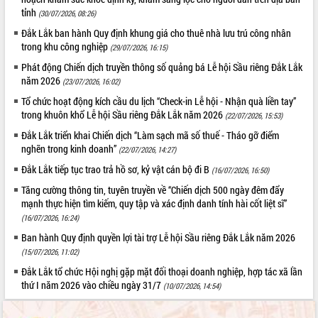
Tất cả:
66102087
tỉnh
(30/07/2026, 08:26)
Đắk Lắk ban hành Quy định khung giá cho thuê nhà lưu trú công nhân
trong khu công nghiệp
(29/07/2026, 16:15)
Phát động Chiến dịch truyền thông số quảng bá Lễ hội Sầu riêng Đắk Lắk
năm 2026
(23/07/2026, 16:02)
Tổ chức hoạt động kích cầu du lịch “Check-in Lễ hội - Nhận quà liền tay”
trong khuôn khổ Lễ hội Sầu riêng Đắk Lắk năm 2026
(22/07/2026, 15:53)
Đắk Lắk triển khai Chiến dịch “Làm sạch mã số thuế - Tháo gỡ điểm
nghẽn trong kinh doanh”
(22/07/2026, 14:27)
Đắk Lắk tiếp tục trao trả hồ sơ, kỷ vật cán bộ đi B
(16/07/2026, 16:50)
Tăng cường thông tin, tuyên truyền về “Chiến dịch 500 ngày đêm đẩy
mạnh thực hiện tìm kiếm, quy tập và xác định danh tính hài cốt liệt sĩ”
(16/07/2026, 16:24)
Ban hành Quy định quyền lợi tài trợ Lễ hội Sầu riêng Đắk Lắk năm 2026
(15/07/2026, 11:02)
Đắk Lắk tổ chức Hội nghị gặp mặt đối thoại doanh nghiệp, hợp tác xã lần
thứ I năm 2026 vào chiều ngày 31/7
(10/07/2026, 14:54)