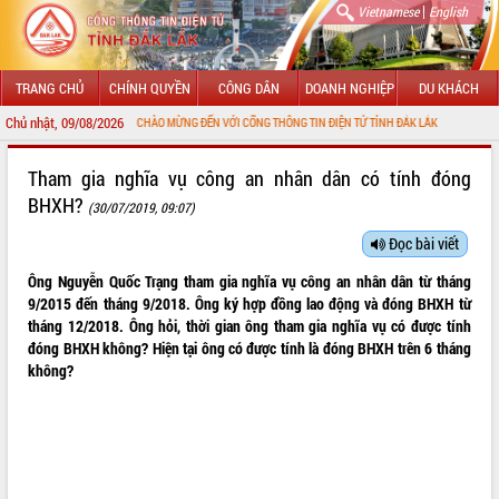
|
Vietnamese
English
TRANG CHỦ
CHÍNH QUYỀN
CÔNG DÂN
DOANH NGHIỆP
DU KHÁCH
Chủ nhật, 09/08/2026
CHÀO MỪNG ĐẾN VỚI CỔNG THÔNG TIN ĐIỆN TỬ TỈNH ĐẮK LẮK
GIỚI THIỆU
Tham gia nghĩa vụ công an nhân dân có tính đóng
BHXH?
(30/07/2019, 09:07)
LÃNH ĐẠO UBND TỈNH
Đọc bài viết
TIN TỨC SỰ KIỆN
Ông Nguyễn Quốc Trạng tham gia nghĩa vụ công an nhân dân từ tháng
SỞ, BAN, NGÀNH
9/2015 đến tháng 9/2018. Ông ký hợp đồng lao động và đóng BHXH từ
tháng 12/2018. Ông hỏi, thời gian ông tham gia nghĩa vụ có được tính
UBND CÁC XÃ, PHƯỜNG
đóng BHXH không? Hiện tại ông có được tính là đóng BHXH trên 6 tháng
không?
THÔNG TIN CHỈ ĐẠO ĐIỀU HÀNH
HỆ THỐNG VĂN BẢN
VĂN BẢN HĐND TỈNH