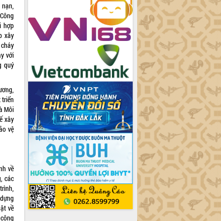
 nạn,
 Công
i hợp
p xây
 cháy
áy với
g quý
ương,
triển
à Môi
ế xây
ảo vệ
nh về
, các
rình,
 dựng
ật về
 công