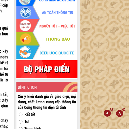
ối cấp
).
u quả
vụ bưu
ép xây
 ngày
 kế kỹ
ảm tối
thể tự
 là 19
BÌNH CHỌN
 tải,
Xin ý kiến đánh giá về giao diện, nội
: Xây
dung, chất lượng cung cấp thông tin
 gian
của Cổng thông tin điện tử tỉnh
Rất tốt
 cháy
Tốt
cháy,
Trung bình