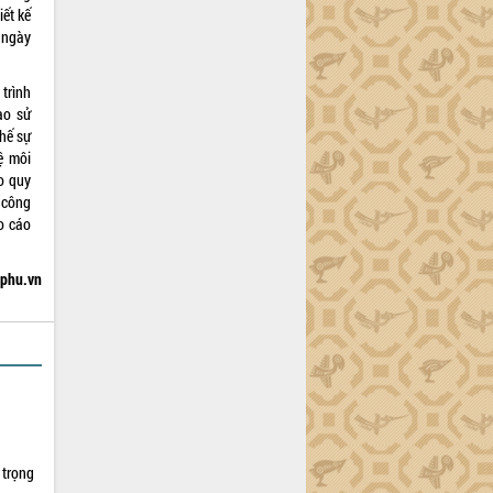
iết kế
9 ngày
 trình
ào sử
hế sự
ệ môi
o quy
 công
o cáo
hphu.vn
 trọng