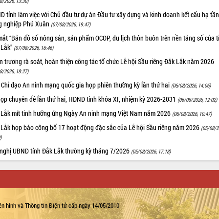
8/2026, 13:30)
 tỉnh làm việc với Chủ đầu tư dự án Đầu tư xây dựng và kinh doanh kết cấu hạ tầ
g nghiệp Phú Xuân
(07/08/2026, 19:47)
ắt “Bản đồ số nông sản, sản phẩm OCOP, du lịch thôn buôn trên nền tảng số của t
 Lắk”
(07/08/2026, 16:46)
 trương rà soát, hoàn thiện công tác tổ chức Lễ hội Sầu riêng Đắk Lắk năm 2026
8/2026, 18:27)
 Chỉ đạo An ninh mạng quốc gia họp phiên thường kỳ lần thứ hai
(06/08/2026, 14:06)
họp chuyên đề lần thứ hai, HĐND tỉnh khóa XI, nhiệm kỳ 2026-2031
(06/08/2026, 12:02)
 Lắk mít tinh hưởng ứng Ngày An ninh mạng Việt Nam năm 2026
(06/08/2026, 10:47)
 Lắk họp báo công bố 17 hoạt động đặc sắc của Lễ hội Sầu riêng năm 2026
(05/08/2
)
 nghị UBND tỉnh Đắk Lắk thường kỳ tháng 7/2026
(05/08/2026, 17:18)
n hình và Thông tin Điện tử cấp ngày 14/05/2010