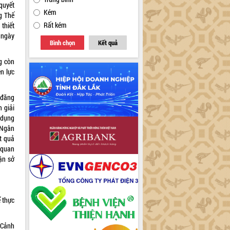
 quyết
Kém
g Thế
Rất kém
thiết
 ngày
Bình chọn
Kết quả
ng còn
n lực
 đăng
n giải
 dụng
 Ngân
t quả
 quan
ận sở
 thực
 Cảnh