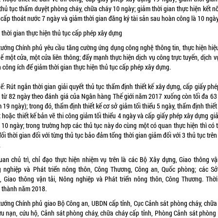
thủ tục thẩm duyệt phòng cháy, chữa cháy 10 ngày; giảm thời gian thực hiện kết n
 cấp thoát nước 7 ngày và giảm thời gian đăng ký tài sản sau hoàn công là 10 ngày
 thời gian thực hiện thủ tục cấp phép xây dựng
tướng Chính phủ yêu cầu tăng cường ứng dụng công nghệ thông tin, thực hiện hiệ
ế một cửa, một cửa liên thông; đẩy mạnh thực hiện dịch vụ công trực tuyến, dịch 
 công ích để giảm thời gian thực hiện thủ tục cấp phép xây dựng.
ể: Rút ngắn thời gian giải quyết thủ tục thẩm định thiết kế xây dựng, cấp giấy ph
 từ 82 ngày theo đánh giá của Ngân hàng Thế giới năm 2017 xuống còn tối đa 63
 19 ngày); trong đó, thẩm định thiết kế cơ sở giảm tối thiểu 5 ngày, thẩm định thiết
 hoặc thiết kế bản vẽ thi công giảm tối thiểu 4 ngày và cấp giấy phép xây dựng gi
 10 ngày; trong trường hợp các thủ tục này do cùng một có quan thực hiện thì có 
ối thời gian đối với từng thủ tục bảo đảm tổng thời gian giảm đối với 3 thủ tục trên
.
uan chủ trì, chỉ đạo thực hiện nhiệm vụ trên là các Bộ Xây dựng, Giao thông vận
 nghiệp và Phát triển nông thôn, Công Thương, Công an, Quốc phòng; các Sở
, Giao thông vận tải, Nông nghiệp và Phát triển nông thôn, Công Thương. Thời
 thành năm 2018.
tướng Chính phủ giao Bộ Công an, UBDN cấp tỉnh, Cục Cảnh sát phòng cháy, chữa
ứu nạn, cứu hộ, Cảnh sát phòng cháy, chữa cháy cấp tỉnh, Phòng Cảnh sát phòng 