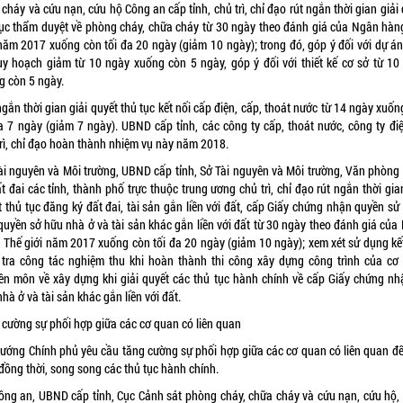
cháy và cứu nạn, cứu hộ Công an cấp tỉnh, chủ trì, chỉ đạo rút ngắn thời gian giải
tục thẩm duyệt về phòng cháy, chữa cháy từ 30 ngày theo đánh giá của Ngân hàn
 năm 2017 xuống còn tối đa 20 ngày (giảm 10 ngày); trong đó, góp ý đối với dự án 
uy hoạch giảm từ 10 ngày xuống còn 5 ngày, góp ý đối với thiết kế cơ sở từ 10
g còn 5 ngày.
gắn thời gian giải quyết thủ tục kết nối cấp điện, cấp, thoát nước từ 14 ngày xuố
đa 7 ngày (giảm 7 ngày). UBND cấp tỉnh, các công ty cấp, thoát nước, công ty điệ
trì, chỉ đạo hoàn thành nhiệm vụ này năm 2018.
ài nguyên và Môi trường, UBND cấp tỉnh, Sở Tài nguyên và Môi trường, Văn phòng
t đai các tỉnh, thành phố trực thuộc trung ương chủ trì, chỉ đạo rút ngắn thời gia
t thủ tục đăng ký đất đai, tài sản gắn liền với đất, cấp Giấy chứng nhận quyền sử
 quyền sở hữu nhà ở và tài sản khác gắn liền với đất từ 30 ngày theo đánh giá của
 Thế giới năm 2017 xuống còn tối đa 20 ngày (giảm 10 ngày); xem xét sử dụng kế
 tra công tác nghiệm thu khi hoàn thành thi công xây dựng công trình của cơ
ên môn về xây dựng khi giải quyết các thủ tục hành chính về cấp Giấy chứng nh
hà ở và tài sản khác gắn liền với đất.
 cường sự phối hợp giữa các cơ quan có liên quan
tướng Chính phủ yêu cầu tăng cường sự phối hợp giữa các cơ quan có liên quan để
đồng thời, song song các thủ tục hành chính.
ông an, UBND cấp tỉnh, Cục Cảnh sát phòng cháy, chữa cháy và cứu nạn, cứu hộ,