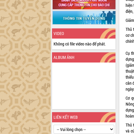
hiện 
điện,
Giảm
Thủ 
VIDEO
cơ ch
chính
Không có file video nào để phát.
Cụ th
ALBUM ẢNH
dựng
(giảm
thuật
thiểu
cân đ
ngày
Cơ q
Nông
dựng
hoàn
LIÊN KẾT WEB
Thủ 
và c