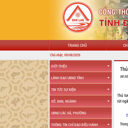
TRANG CHỦ
CH
Chủ nhật, 09/08/2026
GIỚI THIỆU
Thủ
08:50
LÃNH ĐẠO UBND TỈNH
TIN TỨC SỰ KIỆN
Thủ tư
rút ng
SỞ, BAN, NGÀNH
UBND CÁC XÃ, PHƯỜNG
T
Tron
THÔNG TIN CHỈ ĐẠO ĐIỀU HÀNH