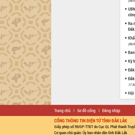
(08/0
UBND
côn
Ra m
Đắk
Khẩn
(06/0
Ban
Kỳ 
Đắk
Đắk
17:30
Hội
Trang chủ
Sơ đồ cổng
Đăng nhập
CỔNG THÔNG TIN ĐIỆN TỬ TỈNH ĐẮK LẮK
Giấy phép số 99/GP-TTĐT do Cục QL Phát thanh Truyề
Cơ quan chủ quản: Ủy ban nhân dân tỉnh Đắk Lắk