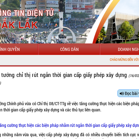
ÍNH QUYỀN
CÔNG DÂN
DOANH NGH
CHÀO MỪNG ĐẾN VỚI CỔNG THÔNG TIN 
 tướng chỉ thị rút ngắn thời gian cấp giấy phép xây dựng
(16/03
)
Đọc bài 
ớng Chính phủ vừa có Chỉ thị
08/CT-TTg
về việc tăng cường thực hiện các biện ph
ắn thời gian cấp giấy phép xây dựng và các thủ tục liên quan.
ăng cường thực hiện các biện pháp nhằm rút ngắn thời gian cấp giấy phép xây dự
g những năm vừa qua, việc cấp phép xây dựng đã có nhiều chuyển biến tích cực v