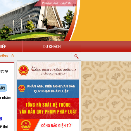
|
Vietnamese
English
IỆP
DU KHÁCH
ĐIỆN TỬ TỈNH ĐẮK LẮK
/2018,
viết
áp nhằm
ng
ề thủ