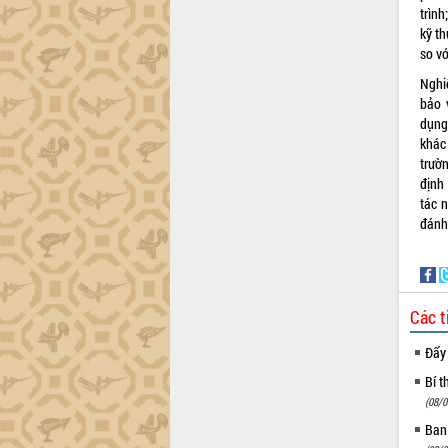
trình
kỹ th
so vớ
Nghiê
bảo 
dụng
khác
trườ
định
tác 
đánh 
Các t
Đẩy
Bí t
(08/0
Ban