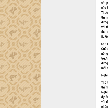
sát 
cứu 
Thươ
thẩm
dựng
với t
thủ 
II/20
Các 
Quốc
nông
trườ
dựng
môi t
Nghi
Thủ 
thẩm
Nghị
dự á
với 
phòn