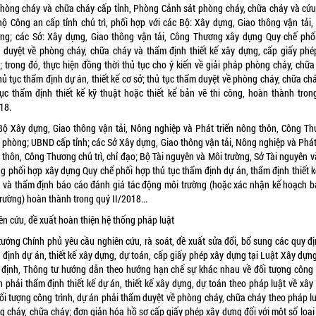
phòng cháy và chữa cháy cấp tỉnh, Phòng Cảnh sát phòng cháy, chữa cháy và cứu
hộ Công an cấp tỉnh chủ trì, phối hợp với các Bộ: Xây dựng, Giao thông vận tải,
ng; các Sở: Xây dựng, Giao thông vận tải, Công Thương xây dựng Quy chế phố
 duyệt về phòng cháy, chữa cháy và thẩm định thiết kế xây dựng, cấp giấy phé
; trong đó, thực hiện đồng thời thủ tục cho ý kiến về giải pháp phòng cháy, chữa
hủ tục thẩm định dự án, thiết kế cơ sở; thủ tục thẩm duyệt về phòng cháy, chữa ch
tục thẩm định thiết kế kỹ thuật hoặc thiết kế bản vẽ thi công, hoàn thành tron
18.
Bộ Xây dựng, Giao thông vận tải, Nông nghiệp và Phát triển nông thôn, Công Th
 phòng; UBND cấp tỉnh; các Sở Xây dựng, Giao thông vận tải, Nông nghiệp và Phát 
 thôn, Công Thương chủ trì, chỉ đạo; Bộ Tài nguyên và Môi trường, Sở Tài nguyên v
ng phối hợp xây dựng Quy chế phối hợp thủ tục thẩm định dự án, thẩm định thiết k
 và thẩm định báo cáo đánh giá tác động môi trường (hoặc xác nhận kế hoạch b
rường) hoàn thành trong quý II/2018...
ên cứu, đề xuất hoàn thiện hệ thống pháp luật
tướng Chính phủ yêu cầu nghiên cứu, rà soát, đề xuất sửa đổi, bổ sung các quy đị
 định dự án, thiết kế xây dựng, dự toán, cấp giấy phép xây dựng tại Luật Xây dựng
 định, Thông tư hướng dẫn theo hướng hạn chế sự khác nhau về đối tượng công t
n phải thẩm định thiết kế dự án, thiết kế xây dựng, dự toán theo pháp luật về xây
đối tượng công trình, dự án phải thẩm duyệt về phòng cháy, chữa cháy theo pháp lu
g cháy, chữa cháy; đơn giản hóa hồ sơ cấp giấy phép xây dựng đối với một số loại