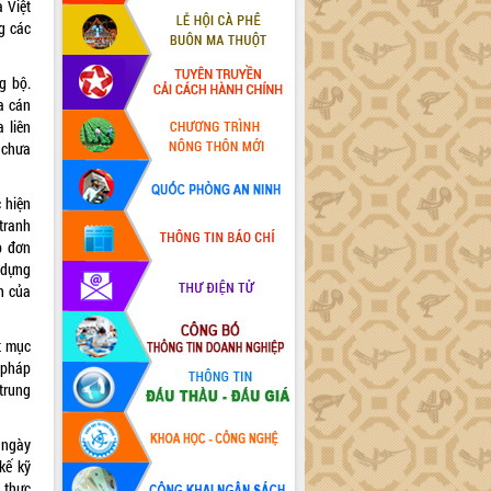
 Việt
g các
g bộ.
a cán
 liên
h chưa
c hiện
tranh
p đơn
y dựng
h của
t mục
i pháp
trung
 ngày
kế kỹ
 thực