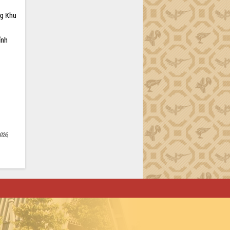
ng Khu
ỉnh
026,