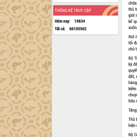
chữa 
thủ 
THỐNG KÊ TRUY CẬP
giới
Hôm nay:
19834
kế q
xuốn
Tất cả:
66105502
Rút n
tối 
chủ 
Bộ T
ký đấ
quyế
đất,
hàng
kiểm
chuy
hữu n
Tăng
Thủ 
hiện 
Bộ C