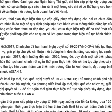
 thời gian (theo đánh giá của Ngân hàng Thế giới, chỉ tiêu cấp phép xây dựng của
luôn có sự cải thiện qua các năm và là một trong các chỉ số có thứ hạng cao tron
ố về cải thiện môi trường kinh doanh tại Việt Nam).
nhiên, thời gian thực hiện thủ tục cấp giấy phép xây dựng còn dài và chưa đồn
ên nhân là do một số quy định pháp luật hiện hành chưa thống nhất; năng lực củ
công chức chưa thực sự đáp ứng yêu cầu; chưa thực hiện triệt để cơ chế "một cửa
"; việc phối hợp giữa các cơ quan có liên quan trong thực hiện thủ tục hành chín
chẽ...
 6/2/2017, Chính phủ đã ban hành Nghị quyết số
19-2017/NQ-CP
về tiếp tục thự
m vụ, giải pháp chủ yếu cải thiện môi trường kinh doanh, nâng cao năng lực cạnh 
 gia năm 2017, định hướng đến năm 2020, trong đó, quy định một số biện phá
hóa thủ tục hành chính, rút ngắn thời gian thực hiện đối với thủ tục cấp phép xâ
ác thủ tục liên quan nhằm cải thiện môi trường đầu tư kinh doanh, đạt trung bìn
 nước ASEAN 4.
riển khai kịp thời, hiệu quả Nghị quyết số 19-2017/NQ-CP, Thủ tướng Chính phủ đặ
yêu cầu các bộ, ngành, địa phương triển khai kịp thời, hiệu quả các nhiệm vụ, giả
Nghị quyết số 19 để rút ngắn thời gian thực hiện thủ tục cấp phép xây dựng, đạt 
 của nhóm nước ASEAN 4.
ngắn thời gian cấp phép xây dựng từ 166 ngày xuống còn tối đa không quá 120
 gồm giảm thời gian thực hiện thủ tục thẩm định thiết kế cơ sở, thẩm định thiết 
t hoặc thiết kế bản vẽ thi công, cấp giấy phép xây dựng 19 ngày; giảm thời gian