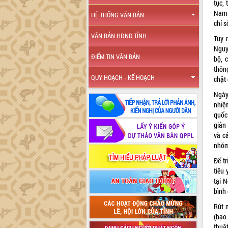
tục,
Nam 
HỆ THỐNG VĂN BẢN
chỉ s
VĂN BẢN HĐND TỈNH
Tuy 
Nguy
ĐIỂM TIN VĂN BẢN
bộ, 
thông
QUY HOẠCH - KẾ HOẠCH
chặt 
Ngày
nhiệ
quốc
giản 
và c
nhóm
Để t
tiêu 
tại 
bình
Rút 
(bao
thuậ