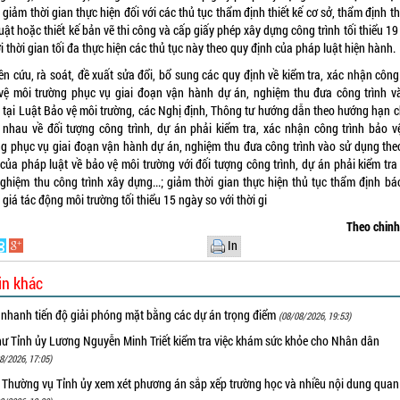
; giảm thời gian thực hiện đối với các thủ tục thẩm định thiết kế cơ sở, thẩm định th
uật hoặc thiết kế bản vẽ thi công và cấp giấy phép xây dựng công trình tối thiểu 1
i thời gian tối đa thực hiện các thủ tục này theo quy định của pháp luật hiện hành.
n cứu, rà soát, đề xuất sửa đổi, bổ sung các quy định về kiểm tra, xác nhận công
vệ môi trường phục vụ giai đoạn vận hành dự án, nghiệm thu đưa công trình v
 tại Luật Bảo vệ môi trường, các Nghị định, Thông tư hướng dẫn theo hướng hạn c
 nhau về đối tượng công trình, dự án phải kiểm tra, xác nhận công trình bảo v
ng phục vụ giai đoạn vận hành dự án, nghiệm thu đưa công trình vào sử dụng the
 của pháp luật về bảo vệ môi trường với đối tượng công trình, dự án phải kiểm tra
nghiệm thu công trình xây dựng...; giảm thời gian thực hiện thủ tục thẩm định bá
giá tác động môi trường tối thiểu 15 ngày so với thời gi
Theo chin
In
in khác
 nhanh tiến độ giải phóng mặt bằng các dự án trọng điểm
(08/08/2026, 19:53)
hư Tỉnh ủy Lương Nguyễn Minh Triết kiểm tra việc khám sức khỏe cho Nhân dân
8/2026, 17:05)
 Thường vụ Tỉnh ủy xem xét phương án sắp xếp trường học và nhiều nội dung quan