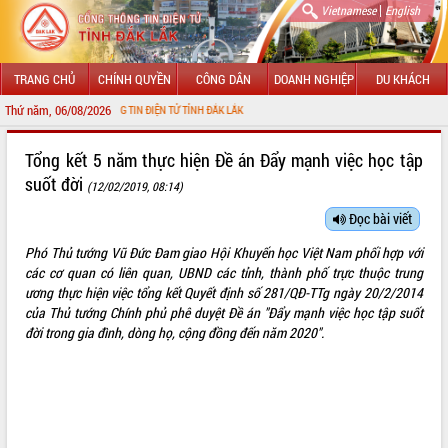
|
Vietnamese
English
TRANG CHỦ
CHÍNH QUYỀN
CÔNG DÂN
DOANH NGHIỆP
DU KHÁCH
Thứ năm, 06/08/2026
CỔNG THÔNG TIN ĐIỆN TỬ TỈNH ĐẮK LẮK
GIỚI THIỆU
Tổng kết 5 năm thực hiện Đề án Đẩy mạnh việc học tập
suốt đời
(12/02/2019, 08:14)
LÃNH ĐẠO UBND TỈNH
Đọc bài viết
TIN TỨC SỰ KIỆN
Phó Thủ tướng Vũ Đức Đam
giao
Hội Khuyến học Việt Nam phối hợp với
SỞ, BAN, NGÀNH
các cơ quan có liên quan, UBND các tỉnh, thành phố trực thuộc trung
ương thực hiện việc tổng kết Quyết định số
281/QĐ-TTg
ngày 20/2/2014
UBND CÁC XÃ, PHƯỜNG
của Thủ tướng Chính phủ phê duyệt Đề án "Đẩy mạnh việc học tập suốt
đời trong gia đình, dòng họ, cộng đồng đến năm 2020".
THÔNG TIN CHỈ ĐẠO ĐIỀU HÀNH
HỆ THỐNG VĂN BẢN
VĂN BẢN HĐND TỈNH