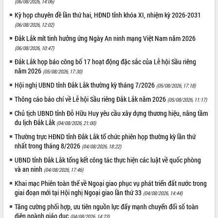
(06/08/2026, 14:06)
Tất cả:
66001475
Kỳ họp chuyên đề lần thứ hai, HĐND tỉnh khóa XI, nhiệm kỳ 2026-2031
(06/08/2026, 12:02)
Đắk Lắk mít tinh hưởng ứng Ngày An ninh mạng Việt Nam năm 2026
(06/08/2026, 10:47)
Đắk Lắk họp báo công bố 17 hoạt động đặc sắc của Lễ hội Sầu riêng
năm 2026
(05/08/2026, 17:30)
Hội nghị UBND tỉnh Đắk Lắk thường kỳ tháng 7/2026
(05/08/2026, 17:18)
Thông cáo báo chí về Lễ hội Sầu riêng Đắk Lắk năm 2026
(05/08/2026, 11:17)
Chủ tịch UBND tỉnh Đỗ Hữu Huy yêu cầu xây dựng thương hiệu, nâng tầm
du lịch Đắk Lắk
(04/08/2026, 21:00)
Thường trực HĐND tỉnh Đắk Lắk tổ chức phiên họp thường kỳ lần thứ
nhất trong tháng 8/2026
(04/08/2026, 18:22)
UBND tỉnh Đắk Lắk tổng kết công tác thực hiện các luật về quốc phòng
và an ninh
(04/08/2026, 17:46)
Khai mạc Phiên toàn thể về Ngoại giao phục vụ phát triển đất nước trong
giai đoạn mới tại Hội nghị Ngoại giao lần thứ 33
(04/08/2026, 14:44)
Tăng cường phối hợp, ưu tiên nguồn lực đẩy mạnh chuyển đổi số toàn
diện ngành giáo dục
(04/08/2026, 14:23)