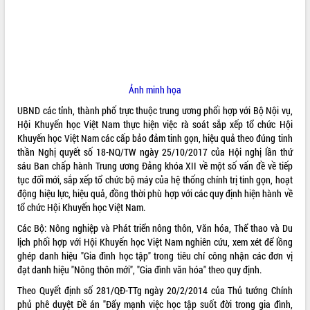
ĐIỂM TIN VĂN BẢN
QUY HOẠCH - KẾ HOẠCH
Ảnh minh họa
UBND các tỉnh, thành phố trực thuộc trung ương phối hợp với Bộ Nội vụ,
Hội Khuyến học Việt Nam thực hiện việc rà soát sắp xếp tổ chức Hội
Khuyến học Việt Nam các cấp bảo đảm tinh gọn, hiệu quả theo đúng tinh
thần Nghị quyết số 18-NQ/TW ngày 25/10/2017 của Hội nghị lần thứ
sáu Ban chấp hành Trung ương Đảng khóa XII về một số vấn đề về tiếp
tục đổi mới, sắp xếp tổ chức bộ máy của hệ thống chính trị tinh gọn, hoạt
động hiệu lực, hiệu quả, đồng thời phù hợp với các quy định hiện hành về
tổ chức Hội Khuyến học Việt Nam.
Các Bộ: Nông nghiệp và Phát triển nông thôn, Văn hóa, Thể thao và Du
lịch phối hợp với Hội Khuyến học Việt Nam nghiên cứu, xem xét để lồng
ghép danh hiệu "Gia đình học tập" trong tiêu chí công nhận các đơn vị
đạt danh hiệu "Nông thôn mới", "Gia đình văn hóa" theo quy định.
Theo Quyết định số 281/QĐ-TTg ngày 20/2/2014 của Thủ tướng Chính
phủ phê duyệt Đề án "Đẩy mạnh việc học tập suốt đời trong gia đình,