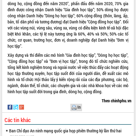
dòng họ, cộng đồng đến năm 2020", phấn đấu đến năm 2020, 70% gia
VIDEO
đình được công nhận Danh hiệu “Gia đình học tập”; 50% dòng họ được
công nhận Danh hiệu “Dòng họ học tập”; 60% cộng đồng (thôn, làng, ấp,
Không có file video nào để phát.
bản, tổ dân phố và tương đương) đạt Danh hiệu “Cộng đồng học tập”. Đối
với các vùng núi, vùng sâu, vùng xa, vùng có điều kiện kinh tế-xã hội đặc
ALBUM ẢNH
biệt khó khăn, các tỷ lệ này tương ứng là 60%, 40% và 50%; 50% các tổ
chức, cơ quan, trường học, đơn vị, doanh nghiệp đạt Danh hiệu “Đơn vị
học tập”.
Xây dựng và thí điểm các mô hình “Gia đình học tập”, “Dòng họ học tập”,
“Cộng đồng học tập” và “Đơn vị học tập”, trong đó tổ chức nghiên cứu,
tổng kết kinh nghiệm trong và ngoài nước về việc thúc đẩy các hoạt động
học tập thường xuyên, học tập suốt đời của người dân, đề xuất các mô
hình và tổ chức Hội thảo lấy ý kiến rộng rãi của các địa phương, các bộ,
ngành, đoàn thể, tổ chức, các chuyên gia và các nhà khoa học về các mô
hình học tập suốt đời trong gia đình, dòng họ, cộng đồng.
LIÊN KẾT WEB
Theo chinhphu.vn
In
Các tin khác
THỐNG KÊ TRUY CẬP
Ban Chỉ đạo An ninh mạng quốc gia họp phiên thường kỳ lần thứ hai
Hôm nay:
25333