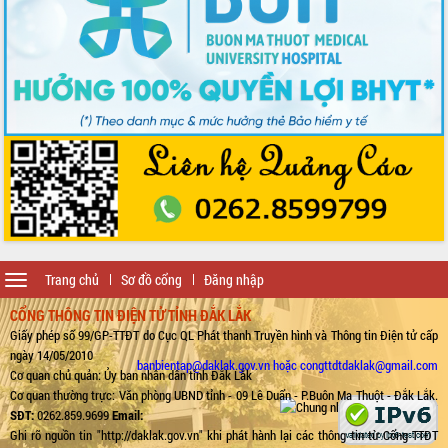
Toggle
Trang chủ
Sơ đồ cổng
Đăng nhập
navigation
CỔNG THÔNG TIN ĐIỆN TỬ TỈNH ĐẮK LẮK
Giấy phép số 99/GP-TTĐT do Cục QL Phát thanh Truyền hình và Thông tin Điện tử cấp
ngày 14/05/2010
banbientap@daklak.gov.vn hoặc congttdtdaklak@gmail.com
Cơ quan chủ quản: Ủy ban nhân dân tỉnh Đắk Lắk
Cơ quan thường trực: Văn phòng UBND tỉnh - 09 Lê Duẩn - P.Buôn Ma Thuột - Đắk Lắk.
SĐT:
0262.859.9699
Email:
Ghi rõ nguồn tin "http://daklak.gov.vn" khi phát hành lại các thông tin từ Cổng TTĐT