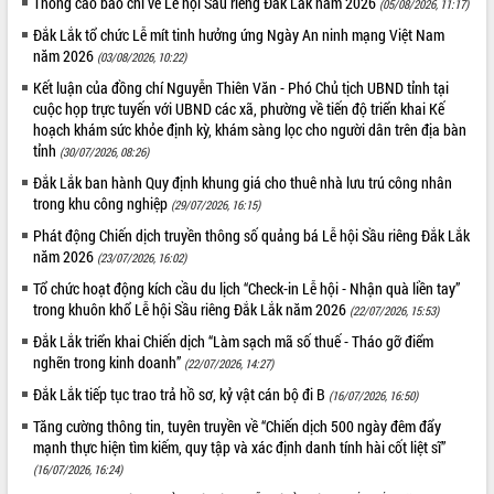
Thông cáo báo chí về Lễ hội Sầu riêng Đắk Lắk năm 2026
(05/08/2026, 11:17)
VIDEO
Đắk Lắk tổ chức Lễ mít tinh hưởng ứng Ngày An ninh mạng Việt Nam
năm 2026
(03/08/2026, 10:22)
Không có file video nào để phát.
Kết luận của đồng chí Nguyễn Thiên Văn - Phó Chủ tịch UBND tỉnh tại
cuộc họp trực tuyến với UBND các xã, phường về tiến độ triển khai Kế
ALBUM ẢNH
hoạch khám sức khỏe định kỳ, khám sàng lọc cho người dân trên địa bàn
tỉnh
(30/07/2026, 08:26)
Đắk Lắk ban hành Quy định khung giá cho thuê nhà lưu trú công nhân
trong khu công nghiệp
(29/07/2026, 16:15)
Phát động Chiến dịch truyền thông số quảng bá Lễ hội Sầu riêng Đắk Lắk
năm 2026
(23/07/2026, 16:02)
Tổ chức hoạt động kích cầu du lịch “Check-in Lễ hội - Nhận quà liền tay”
trong khuôn khổ Lễ hội Sầu riêng Đắk Lắk năm 2026
(22/07/2026, 15:53)
LIÊN KẾT WEB
Đắk Lắk triển khai Chiến dịch “Làm sạch mã số thuế - Tháo gỡ điểm
nghẽn trong kinh doanh”
(22/07/2026, 14:27)
Đắk Lắk tiếp tục trao trả hồ sơ, kỷ vật cán bộ đi B
(16/07/2026, 16:50)
Tăng cường thông tin, tuyên truyền về “Chiến dịch 500 ngày đêm đẩy
THỐNG KÊ TRUY CẬP
mạnh thực hiện tìm kiếm, quy tập và xác định danh tính hài cốt liệt sĩ”
(16/07/2026, 16:24)
Hôm nay:
26934