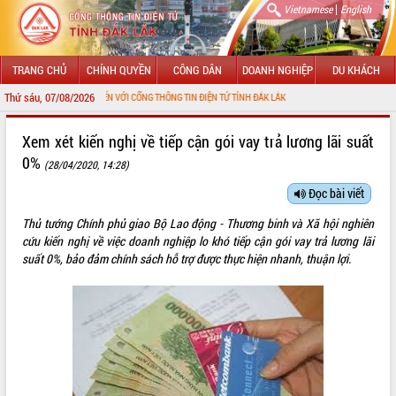
|
Vietnamese
English
TRANG CHỦ
CHÍNH QUYỀN
CÔNG DÂN
DOANH NGHIỆP
DU KHÁCH
Thứ sáu, 07/08/2026
CHÀO MỪNG ĐẾN VỚI CỔNG THÔNG TIN ĐIỆN TỬ TỈNH ĐẮK LẮK
GIỚI THIỆU
Xem xét kiến nghị về tiếp cận gói vay trả lương lãi suất
0%
(28/04/2020, 14:28)
LÃNH ĐẠO UBND TỈNH
Đọc bài viết
TIN TỨC SỰ KIỆN
Thủ tướng Chính phủ
giao
Bộ Lao động - Thương binh và Xã hội nghiên
SỞ, BAN, NGÀNH
cứu kiến nghị về việc doanh nghiệp lo khó tiếp cận gói vay trả lương lãi
suất 0%, bảo đảm chính sách hỗ trợ được thực hiện nhanh, thuận lợi.
UBND CÁC XÃ, PHƯỜNG
THÔNG TIN CHỈ ĐẠO ĐIỀU HÀNH
HỆ THỐNG VĂN BẢN
VĂN BẢN HĐND TỈNH