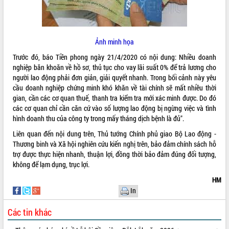
ĐIỂM TIN VĂN BẢN
QUY HOẠCH - KẾ HOẠCH
Ảnh minh họa
Trước đó, báo Tiền phong ngày 21/4/2020 có nội dung: Nhiều doanh
nghiệp băn khoăn về hồ sơ, thủ tục cho vay lãi suất 0% để trả lương cho
người lao động phải đơn giản, giải quyết nhanh. Trong bối cảnh này yêu
cầu doanh nghiệp chứng minh khó khăn về tài chính sẽ mất nhiều thời
gian, cần các cơ quan thuế, thanh tra kiểm tra mới xác minh được. Do đó
các cơ quan chỉ cần căn cứ vào số lượng lao động bị ngừng việc và tình
hình doanh thu của công ty trong mấy tháng dịch bệnh là đủ".
Liên quan đến nội dung trên, Thủ tướng Chính phủ giao Bộ Lao động -
Thương binh và Xã hội nghiên cứu kiến nghị trên, bảo đảm chính sách hỗ
trợ được thực hiện nhanh, thuận lợi, đồng thời bảo đảm đúng đối tượng,
không để lạm dụng, trục lợi.
HM
In
Các tin khác