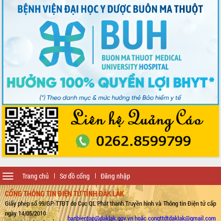
Toggle
Trang chủ
Sơ đồ cổng
Đăng nhập
navigation
CỔNG THÔNG TIN ĐIỆN TỬ TỈNH ĐẮK LẮK
Giấy phép số 99/GP-TTĐT do Cục QL Phát thanh Truyền hình và Thông tin Điện tử cấp
ngày 14/05/2010
banbientap@daklak.gov.vn hoặc congttdtdaklak@gmail.com