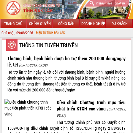
|
Vietnamese
English
TRANG CHỦ
CHÍNH QUYỀN
CÔNG DÂN
DOANH NGHIỆP
DU KHÁCH
Chủ nhật, 09/08/2026
 THÔNG TIN ĐIỆN TỬ TỈNH ĐẮK LẮK
GIỚI THIỆU
THÔNG TIN TUYÊN TRUYỀN
LÃNH ĐẠO UBND TỈNH
Thương binh, bệnh binh được hỗ trợ thêm 200.000 đồng/ngày
lễ, tết
(05/11/2019, 09:39)
TIN TỨC SỰ KIỆN
Hỗ trợ ăn thêm ngày lễ, tết đối với thương binh, bệnh binh, người hưởng
chính sách như thương binh, thương binh loại B bị suy giảm khả năng lao
SỞ, BAN, NGÀNH
động do thương tích, thương tật (tổn thương cơ thể), bệnh tật từ 81% trở
lên với mức chi 200.000 đồng/người/ngày.
UBND CÁC XÃ, PHƯỜNG
Điều chỉnh Chương trình mục tiêu
THÔNG TIN CHỈ ĐẠO ĐIỀU HÀNH
phát triển KTXH các vùng
(05/11/2019,
09:37)
HỆ THỐNG VĂN BẢN
Thủ tướng Chính phủ vừa có Quyết định
1509/QĐ-TTg điều chỉnh Quyết định số 1256/QĐ-TTg ngày 21/8/2017
VĂN BẢN HĐND TỈNH