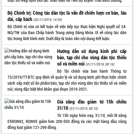
thực thi Hiệp định Đối tác Toàn diện và Tiến bộ xuyên Thái Bình Dương.
VIDEO
Bộ Chính trị: Công tác dân tộc là vấn đề chiến lược cơ bản, lâu
Không có file video nào để phát.
dài, cấp bách
(02/11/2019, 14:59)
Bộ Chính trị vừa có kết luận về việc tiếp tục thực hiện Nghị quyết số 24-
ALBUM ẢNH
NQ/TW của Ban Chấp hành Trung ương Đảng khóa IX về công tác dân
tộc trong tình hình mới. Dưới đây là toàn văn nội dung Kết luận.
Hướng dẫn sử dụng kinh phí cấp
báo, tạp chí cho vùng dân tộc thiểu
số và miền núi
(01/11/2019, 08:16)
Bộ Tài chính vừa ban hành Thông tư
73/2019/TT-BTC quy định về quản lý và sử dụng kinh phí thực hiện chính
sách cấp một số ấn phẩm báo, tạp chí cho vùng dân tộc thiểu số và miền
núi, vùng đặc biệt khó khăn giai đoạn 2019-2021.
LIÊN KẾT WEB
Giá xăng dầu giảm từ 15h chiều
31/10
(01/11/2019, 08:15)
Từ 15h ngày hôm nay, 31/10, mỗi lít xăng
THỐNG KÊ TRUY CẬP
E5RON92, RON95 giảm hơn 200-550 đồng và các mặt hàng dầu cũng
đồng loạt giảm 121-299 đồng.
Hôm nay:
11702