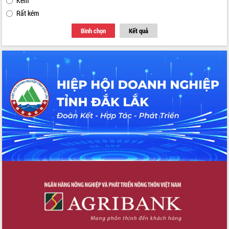
Kém
Rất kém
Bình chọn
Kết quả