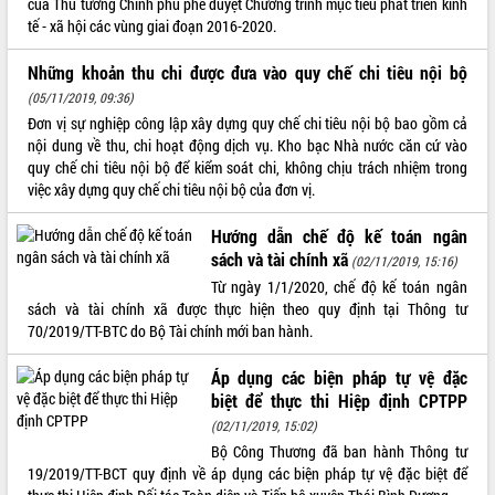
của Thủ tướng Chính phủ phê duyệt Chương trình mục tiêu phát triển kinh
tế - xã hội các vùng giai đoạn 2016-2020.
ĐIỂM TIN VĂN BẢN
Những khoản thu chi được đưa vào quy chế chi tiêu nội bộ
QUY HOẠCH - KẾ HOẠCH
(05/11/2019, 09:36)
Đơn vị sự nghiệp công lập xây dựng quy chế chi tiêu nội bộ bao gồm cả
nội dung về thu, chi hoạt động dịch vụ. Kho bạc Nhà nước căn cứ vào
quy chế chi tiêu nội bộ để kiểm soát chi, không chịu trách nhiệm trong
việc xây dựng quy chế chi tiêu nội bộ của đơn vị.
Hướng dẫn chế độ kế toán ngân
sách và tài chính xã
(02/11/2019, 15:16)
Từ ngày 1/1/2020, chế độ kế toán ngân
sách và tài chính xã được thực hiện theo quy định tại Thông tư
70/2019/TT-BTC do Bộ Tài chính mới ban hành.
Áp dụng các biện pháp tự vệ đặc
biệt để thực thi Hiệp định CPTPP
(02/11/2019, 15:02)
Bộ Công Thương đã ban hành Thông tư
19/2019/TT-BCT quy định về áp dụng các biện pháp tự vệ đặc biệt để