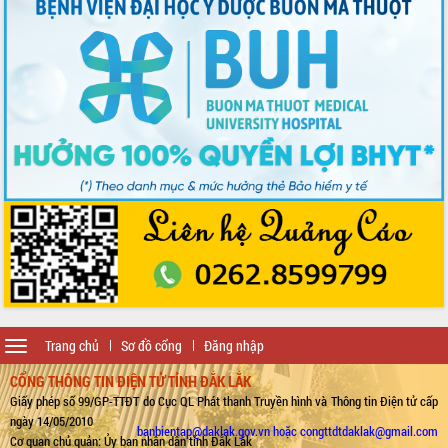
Toggle
Trang chủ
Sơ đồ cổng
Đăng nhập
navigation
CỔNG THÔNG TIN ĐIỆN TỬ TỈNH ĐẮK LẮK
Giấy phép số 99/GP-TTĐT do Cục QL Phát thanh Truyền hình và Thông tin Điện tử cấp
ngày 14/05/2010
banbientap@daklak.gov.vn hoặc congttdtdaklak@gmail.com
Cơ quan chủ quản: Ủy ban nhân dân tỉnh Đắk Lắk