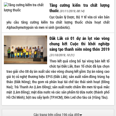
Tất cả:
66097370
Tăng cường kiểm tra chất lượng
thuốc
(01/11/2019, 08:14)
Cục Quản lý Dược, Bộ Y tế vừa có văn bản
yêu cầu tăng cường kiểm tra chất lượng thuốc chứa hoạt chất
Alphachymotrypsin và men vi sinh (probiotic).
Đắk Lắk có 01 dự án lọt vào vòng
chung kết Cuộc thi khởi nghiệp
sáng tạo thanh niên nông thôn 2019
(31/10/2019, 10:21)
Theo kết quả công bố tại vòng bán kết tổ
chức tại Đắk Lắk, Ban Tổ chức đã lựa chọn
trao giải cho 08 dự án xuất sắc vào vòng chung kết gồm: Dự án nâng cao
giá trị củ nghệ thương hiệu EPIS (Đắk Lắk); sản xuất nấm đông trùng hạ
thảo (Đắk Nông); thu gom và phân loại tái chế tác thải sinh hoạt (Đồng
Nai); Trà Thanh An (Lâm Đồng); sản xuất nước chấm lên men từ quả mắc
mật (Lâm Đồng); mật dừa nước và các sản phẩm từ dừa nước (thành phố
Hồ Chí Minh); bột rau sấy lạnh (TP.HCM); Đèn Led cho tàu cá (Vũng Tàu).
Các trang trên cổng 196 của 495