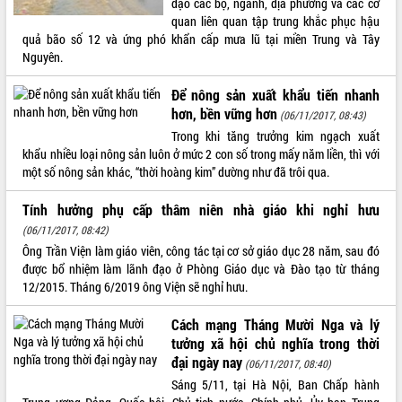
đạo các bộ, ngành, địa phương và các cơ
quan liên quan tập trung khắc phục hậu
ĐIỂM TIN VĂN BẢN
quả bão số 12 và ứng phó khẩn cấp mưa lũ tại miền Trung và Tây
Nguyên.
QUY HOẠCH - KẾ HOẠCH
Để nông sản xuất khẩu tiến nhanh
hơn, bền vững hơn
(06/11/2017, 08:43)
Trong khi tăng trưởng kim ngạch xuất
khẩu nhiều loại nông sản luôn ở mức 2 con số trong mấy năm liền, thì với
một số nông sản khác, “thời hoàng kim” dường như đã trôi qua.
Tính hưởng phụ cấp thâm niên nhà giáo khi nghỉ hưu
(06/11/2017, 08:42)
Ông Trần Viện làm giáo viên, công tác tại cơ sở giáo dục 28 năm, sau đó
được bổ nhiệm làm lãnh đạo ở Phòng Giáo dục và Đào tạo từ tháng
12/2015. Tháng 6/2019 ông Viện sẽ nghỉ hưu.
Cách mạng Tháng Mười Nga và lý
tưởng xã hội chủ nghĩa trong thời
đại ngày nay
(06/11/2017, 08:40)
Sáng 5/11, tại Hà Nội, Ban Chấp hành