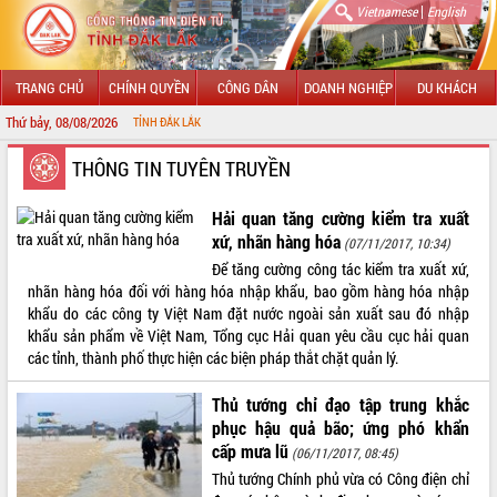
|
Vietnamese
English
TRANG CHỦ
CHÍNH QUYỀN
CÔNG DÂN
DOANH NGHIỆP
DU KHÁCH
Thứ bảy, 08/08/2026
CHÀ
GIỚI THIỆU
THÔNG TIN TUYÊN TRUYỀN
LÃNH ĐẠO UBND TỈNH
Hải quan tăng cường kiểm tra xuất
xứ, nhãn hàng hóa
(07/11/2017, 10:34)
TIN TỨC SỰ KIỆN
Để tăng cường công tác kiểm tra xuất xứ,
nhãn hàng hóa đối với hàng hóa nhập khẩu, bao gồm hàng hóa nhập
SỞ, BAN, NGÀNH
khẩu do các công ty Việt Nam đặt nước ngoài sản xuất sau đó nhập
khẩu sản phẩm về Việt Nam, Tổng cục Hải quan yêu cầu cục hải quan
UBND CÁC XÃ, PHƯỜNG
các tỉnh, thành phố thực hiện các biện pháp thắt chặt quản lý.
THÔNG TIN CHỈ ĐẠO ĐIỀU HÀNH
Thủ tướng chỉ đạo tập trung khắc
phục hậu quả bão; ứng phó khẩn
HỆ THỐNG VĂN BẢN
cấp mưa lũ
(06/11/2017, 08:45)
Thủ tướng Chính phủ vừa có Công điện chỉ
VĂN BẢN HĐND TỈNH