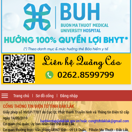
Toggle
Trang chủ
Sơ đồ cổng
Đăng nhập
navigation
CỔNG THÔNG TIN ĐIỆN TỬ TỈNH ĐẮK LẮK
Giấy phép số 99/GP-TTĐT do Cục QL Phát thanh Truyền hình và Thông tin Điện tử cấp
ngày 14/05/2010
banbientap@daklak.gov.vn hoặc congttdtdaklak@gmail.com
Cơ quan chủ quản: Ủy ban nhân dân tỉnh Đắk Lắk
Cơ quan thường trực: Văn phòng UBND tỉnh - 09 Lê Duẩn - P.Buôn Ma Thuột - Đắk Lắk.