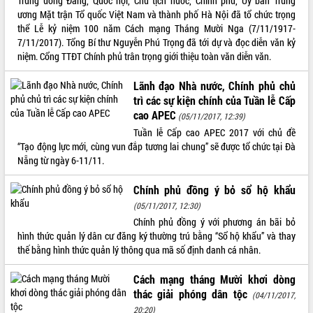
Trung ương Đảng, Quốc hội, Chủ tịch nước, Chính phủ, Ủy ban Trung
ương Mặt trận Tổ quốc Việt Nam và thành phố Hà Nội đã tổ chức trọng
VIDEO
thể Lễ kỷ niệm 100 năm Cách mạng Tháng Mười Nga (7/11/1917-
7/11/2017). Tổng Bí thư Nguyễn Phú Trọng đã tới dự và đọc diễn văn kỷ
Không có file video nào để phát.
niệm. Cổng TTĐT Chính phủ trân trọng giới thiệu toàn văn diễn văn.
ALBUM ẢNH
Lãnh đạo Nhà nước, Chính phủ chủ
trì các sự kiện chính của Tuần lễ Cấp
cao APEC
(05/11/2017, 12:39)
Tuần lễ Cấp cao APEC 2017 với chủ đề
“Tạo động lực mới, cùng vun đắp tương lai chung” sẽ được tổ chức tại Đà
Nẵng từ ngày 6-11/11.
Chính phủ đồng ý bỏ sổ hộ khẩu
(05/11/2017, 12:30)
LIÊN KẾT WEB
Chính phủ đồng ý với phương án bãi bỏ
hình thức quản lý dân cư đăng ký thường trú bằng “Sổ hộ khẩu” và thay
thế bằng hình thức quản lý thông qua mã số định danh cá nhân.
Cách mạng tháng Mười khơi dòng
THỐNG KÊ TRUY CẬP
thác giải phóng dân tộc
(04/11/2017,
Hôm nay:
32495
20:20)