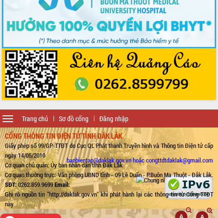
Toggle
Trang chủ
Sơ đồ cổng
Đăng nhập
navigation
CỔNG THÔNG TIN ĐIỆN TỬ TỈNH ĐẮK LẮK
Giấy phép số 99/GP-TTĐT do Cục QL Phát thanh Truyền hình và Thông tin Điện tử cấp
ngày 14/05/2010
banbientap@daklak.gov.vn hoặc congttdtdaklak@gmail.com
Cơ quan chủ quản: Ủy ban nhân dân tỉnh Đắk Lắk
Cơ quan thường trực: Văn phòng UBND tỉnh - 09 Lê Duẩn - P.Buôn Ma Thuột - Đắk Lắk.
SĐT:
0262.859.9699
Email:
Ghi rõ nguồn tin "http://daklak.gov.vn" khi phát hành lại các thông tin từ Cổng TTĐT
này