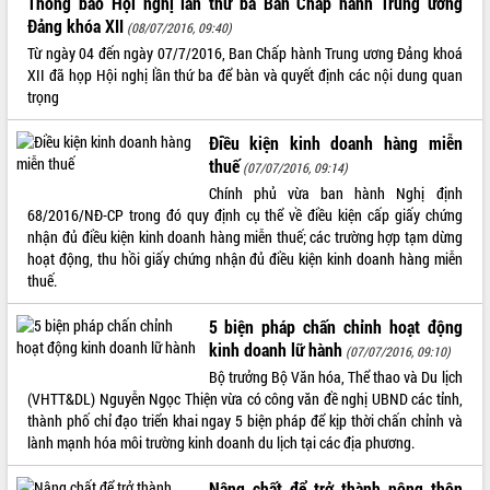
Thông báo Hội nghị lần thứ ba Ban Chấp hành Trung ương
Đảng khóa XII
(08/07/2016, 09:40)
VIDEO
Từ ngày 04 đến ngày 07/7/2016, Ban Chấp hành Trung ương Đảng khoá
Không có file video nào để phát.
XII đã họp Hội nghị lần thứ ba để bàn và quyết định các nội dung quan
trọng
ALBUM ẢNH
Điều kiện kinh doanh hàng miễn
thuế
(07/07/2016, 09:14)
Chính phủ vừa ban hành Nghị định
68/2016/NĐ-CP trong đó quy định cụ thể về điều kiện cấp giấy chứng
nhận đủ điều kiện kinh doanh hàng miễn thuế; các trường hợp tạm dừng
hoạt động, thu hồi giấy chứng nhận đủ điều kiện kinh doanh hàng miễn
thuế.
5 biện pháp chấn chỉnh hoạt động
LIÊN KẾT WEB
kinh doanh lữ hành
(07/07/2016, 09:10)
Bộ trưởng Bộ Văn hóa, Thể thao và Du lịch
(VHTT&DL) Nguyễn Ngọc Thiện vừa có công văn đề nghị UBND các tỉnh,
thành phố chỉ đạo triển khai ngay 5 biện pháp để kịp thời chấn chỉnh và
THỐNG KÊ TRUY CẬP
lành mạnh hóa môi trường kinh doanh du lịch tại các địa phương.
Hôm nay:
28325
Nâng chất để trở thành nông thôn