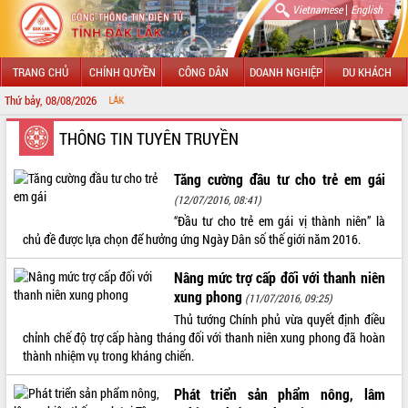
|
Vietnamese
English
TRANG CHỦ
CHÍNH QUYỀN
CÔNG DÂN
DOANH NGHIỆP
DU KHÁCH
Thứ bảy, 08/08/2026
CHÀO MỪNG 
GIỚI THIỆU
THÔNG TIN TUYÊN TRUYỀN
LÃNH ĐẠO UBND TỈNH
Tăng cường đầu tư cho trẻ em gái
(12/07/2016, 08:41)
TIN TỨC SỰ KIỆN
“Đầu tư cho trẻ em gái vị thành niên” là
chủ đề được lựa chọn để hưởng ứng Ngày Dân số thế giới năm 2016.
SỞ, BAN, NGÀNH
Nâng mức trợ cấp đối với thanh niên
UBND CÁC XÃ, PHƯỜNG
xung phong
(11/07/2016, 09:25)
Thủ tướng Chính phủ vừa quyết định điều
THÔNG TIN CHỈ ĐẠO ĐIỀU HÀNH
chỉnh chế độ trợ cấp hàng tháng đối với thanh niên xung phong đã hoàn
thành nhiệm vụ trong kháng chiến.
HỆ THỐNG VĂN BẢN
Phát triển sản phẩm nông, lâm
VĂN BẢN HĐND TỈNH