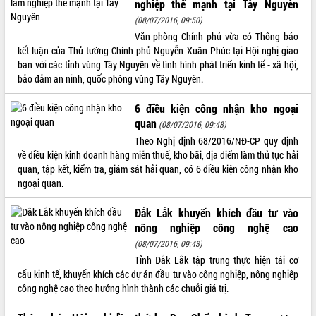
nghiệp thế mạnh tại Tây Nguyên
ĐIỂM TIN VĂN BẢN
(08/07/2016, 09:50)
Văn phòng Chính phủ vừa có Thông báo
QUY HOẠCH - KẾ HOẠCH
kết luận của Thủ tướng Chính phủ Nguyễn Xuân Phúc tại Hội nghị giao
ban với các tỉnh vùng Tây Nguyên về tình hình phát triển kinh tế - xã hội,
bảo đảm an ninh, quốc phòng vùng Tây Nguyên.
6 điều kiện công nhận kho ngoại
quan
(08/07/2016, 09:48)
Theo Nghị định 68/2016/NĐ-CP quy định
về điều kiện kinh doanh hàng miễn thuế, kho bãi, địa điểm làm thủ tục hải
quan, tập kết, kiểm tra, giám sát hải quan, có 6 điều kiện công nhận kho
ngoại quan.
Đắk Lắk khuyến khích đầu tư vào
nông nghiệp công nghệ cao
(08/07/2016, 09:43)
Tỉnh Đắk Lắk tập trung thực hiện tái cơ
cấu kinh tế, khuyến khích các dự án đầu tư vào công nghiệp, nông nghiệp
công nghệ cao theo hướng hình thành các chuỗi giá trị.