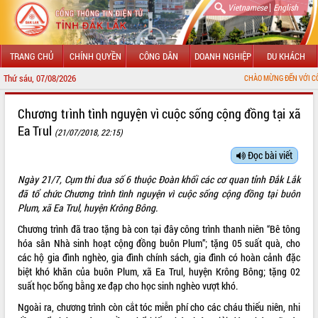
|
Vietnamese
English
TRANG CHỦ
CHÍNH QUYỀN
CÔNG DÂN
DOANH NGHIỆP
DU KHÁCH
Thứ sáu, 07/08/2026
CHÀO MỪNG ĐẾN VỚI CỔNG THÔNG TIN ĐIỆ
GIỚI THIỆU
Chương trình tình nguyện vì cuộc sống cộng đồng tại xã
Ea Trul
(21/07/2018, 22:15)
LÃNH ĐẠO UBND TỈNH
Đọc bài viết
TIN TỨC SỰ KIỆN
Ngày 21/7, Cụm thi đua số 6 thuộc Đoàn khối các cơ quan tỉnh Đắk Lắk
SỞ, BAN, NGÀNH
đã tổ chức Chương trình tình nguyện vì cuộc sống cộng đồng tại buôn
Plum, xã Ea Trul, huyện Krông Bông.
UBND CÁC XÃ, PHƯỜNG
Chương trình đã trao tặng bà con tại đây công trình thanh niên “Bê tông
hóa sân Nhà sinh hoạt cộng đồng buôn Plum”; tặng 05 suất quà, cho
THÔNG TIN CHỈ ĐẠO ĐIỀU HÀNH
các hộ gia đình nghèo, gia đình chính sách, gia đình có hoàn cảnh đặc
biệt khó khăn của buôn Plum, xã Ea Trul, huyện Krông Bông; tặng 02
HỆ THỐNG VĂN BẢN
suất học bổng bằng xe đạp cho học sinh nghèo vượt khó.
Ngoài ra, chương trình còn cắt tóc miễn phí cho các cháu thiếu niên, nhi
VĂN BẢN HĐND TỈNH