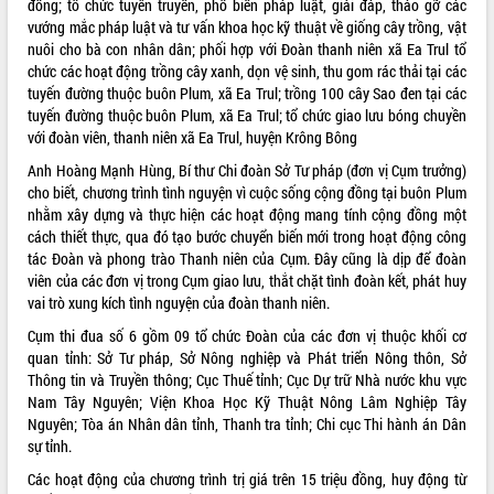
đồng; tổ chức tuyên truyền, phổ biến pháp luật, giải đáp, tháo gỡ các
vướng mắc pháp luật và tư vấn khoa học kỹ thuật về giống cây trồng, vật
ĐIỂM TIN VĂN BẢN
nuôi cho bà con nhân dân; phối hợp với Đoàn thanh niên xã Ea Trul tổ
chức các hoạt động trồng cây xanh, dọn vệ sinh, thu gom rác thải tại các
QUY HOẠCH - KẾ HOẠCH
tuyến đường thuộc buôn Plum, xã Ea Trul; trồng 100 cây Sao đen tại các
tuyến đường thuộc buôn Plum, xã Ea Trul; tổ chức giao lưu bóng chuyền
với đoàn viên, thanh niên xã Ea Trul, huyện Krông Bông
Anh Hoàng Mạnh Hùng, Bí thư Chi đoàn Sở Tư pháp (đơn vị Cụm trưởng)
cho biết, chương trình tình nguyện vì cuộc sống cộng đồng tại buôn Plum
nhằm xây dựng và thực hiện các hoạt động mang tính cộng đồng một
cách thiết thực, qua đó tạo bước chuyển biến mới trong hoạt động công
tác Đoàn và phong trào Thanh niên của Cụm. Đây cũng là dịp để đoàn
viên của các đơn vị trong Cụm giao lưu, thắt chặt tình đoàn kết, phát huy
vai trò xung kích tình nguyện của đoàn thanh niên.
Cụm thi đua số 6 gồm 09 tổ chức Đoàn của các đơn vị thuộc khối cơ
quan tỉnh: Sở Tư pháp, Sở Nông nghiệp và Phát triển Nông thôn, Sở
Thông tin và Truyền thông; Cục Thuế tỉnh; Cục Dự trữ Nhà nước khu vực
Nam Tây Nguyên; Viện Khoa Học Kỹ Thuật Nông Lâm Nghiệp Tây
Nguyên; Tòa án Nhân dân tỉnh, Thanh tra tỉnh; Chi cục Thi hành án Dân
sự tỉnh.
Các hoạt động của chương trình trị giá trên 15 triệu đồng, huy động từ