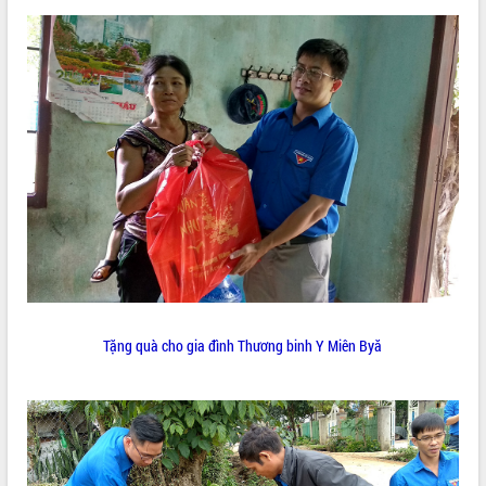
Tất cả:
66049559
Tặng quà cho gia đình Thương binh Y Miên Byă