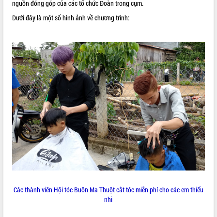
nguồn đóng góp của các tổ chức Đoàn trong cụm.
VIDEO
Dưới đây là một số hình ảnh về chương trình:
Không có file video nào để phát.
ALBUM ẢNH
LIÊN KẾT WEB
Các thành viên Hội tóc Buôn Ma Thuột cắt tóc miễn phí cho các em thiếu
THỐNG KÊ TRUY CẬP
nhi
Hôm nay:
4236