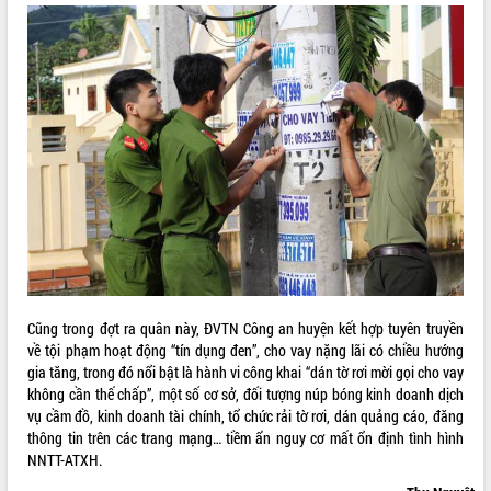
ĐIỂM TIN VĂN BẢN
QUY HOẠCH - KẾ HOẠCH
Cũng trong đợt ra quân này, ĐVTN Công an huyện kết hợp tuyên truyền
về tội phạm hoạt động “tín dụng đen”, cho vay nặng lãi có chiều hướng
gia tăng, trong đó nổi bật là hành vi công khai “dán tờ rơi mời gọi cho vay
không cần thế chấp”, một số cơ sở, đối tượng núp bóng kinh doanh dịch
vụ cầm đồ, kinh doanh tài chính, tổ chức rải tờ rơi, dán quảng cáo, đăng
thông tin trên các trang mạng… tiềm ẩn nguy cơ mất ổn định tình hình
NNTT-ATXH.