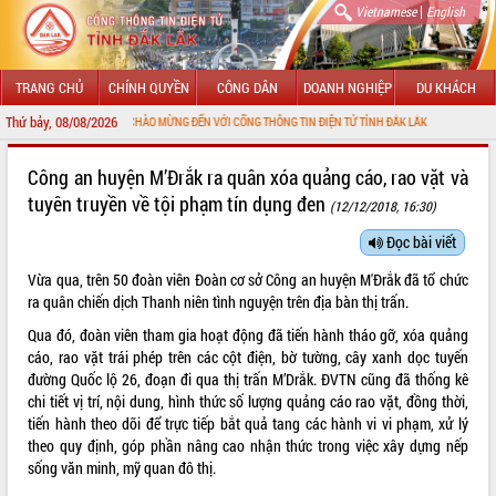
|
Vietnamese
English
TRANG CHỦ
CHÍNH QUYỀN
CÔNG DÂN
DOANH NGHIỆP
DU KHÁCH
Thứ bảy, 08/08/2026
CHÀO MỪNG ĐẾN VỚI CỔNG THÔNG TIN ĐIỆN TỬ TỈNH ĐẮK LẮK
GIỚI THIỆU
Công an huyện M’Đrắk ra quân xóa quảng cáo, rao vặt và
tuyên truyền về tội phạm tín dụng đen
(12/12/2018, 16:30)
LÃNH ĐẠO UBND TỈNH
Đọc bài viết
TIN TỨC SỰ KIỆN
Vừa qua, trên 50 đoàn viên Đoàn cơ sở Công an huyện M'Đrắk đã tổ chức
SỞ, BAN, NGÀNH
ra quân chiến dịch Thanh niên tình nguyện trên địa bàn thị trấn.
Qua đó, đoàn viên tham gia hoạt động đã tiến hành tháo gỡ, xóa quảng
UBND CÁC XÃ, PHƯỜNG
cáo, rao vặt trái phép trên các cột điện, bờ tường, cây xanh dọc tuyến
đường Quốc lộ 26, đoạn đi qua thị trấn M’Drắk. ĐVTN cũng đã thống kê
THÔNG TIN CHỈ ĐẠO ĐIỀU HÀNH
chi tiết vị trí, nội dung, hình thức số lượng quảng cáo rao vặt, đồng thời,
tiến hành theo dõi để trực tiếp bắt quả tang các hành vi vi phạm, xử lý
HỆ THỐNG VĂN BẢN
theo quy định, góp phần nâng cao nhận thức trong việc xây dựng nếp
sống văn minh, mỹ quan đô thị.
VĂN BẢN HĐND TỈNH