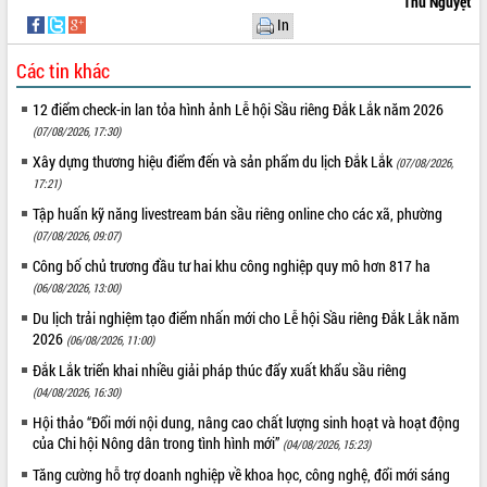
Thu Nguyệt
In
VIDEO
Không có file video nào để phát.
Các tin khác
12 điểm check-in lan tỏa hình ảnh Lễ hội Sầu riêng Đắk Lắk năm 2026
ALBUM ẢNH
(07/08/2026, 17:30)
Xây dựng thương hiệu điểm đến và sản phẩm du lịch Đắk Lắk
(07/08/2026,
17:21)
Tập huấn kỹ năng livestream bán sầu riêng online cho các xã, phường
(07/08/2026, 09:07)
Công bố chủ trương đầu tư hai khu công nghiệp quy mô hơn 817 ha
(06/08/2026, 13:00)
Du lịch trải nghiệm tạo điểm nhấn mới cho Lễ hội Sầu riêng Đắk Lắk năm
LIÊN KẾT WEB
2026
(06/08/2026, 11:00)
Đắk Lắk triển khai nhiều giải pháp thúc đẩy xuất khẩu sầu riêng
(04/08/2026, 16:30)
Hội thảo “Đổi mới nội dung, nâng cao chất lượng sinh hoạt và hoạt động
THỐNG KÊ TRUY CẬP
của Chi hội Nông dân trong tình hình mới”
(04/08/2026, 15:23)
Tăng cường hỗ trợ doanh nghiệp về khoa học, công nghệ, đổi mới sáng
Hôm nay:
33438