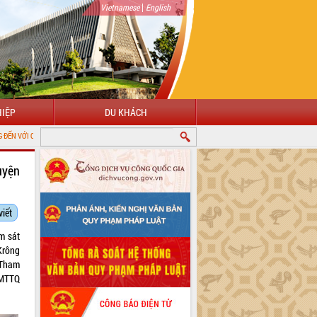
|
Vietnamese
English
IỆP
DU KHÁCH
ÔNG TIN ĐIỆN TỬ TỈNH ĐẮK LẮK
uyện
viết
m sát
Krông
 Tham
 MTTQ