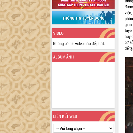
tron
được 
việc
phòn
gian
tuyên
VIDEO
huy c
cơ s
Không có file video nào để phát.
để tạ
ALBUM ẢNH
LIÊN KẾT WEB