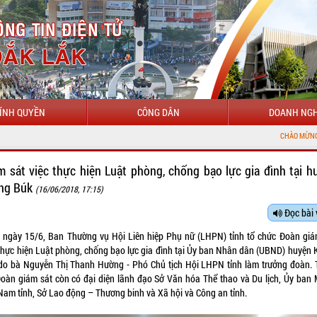
ÍNH QUYỀN
CÔNG DÂN
DOANH NGH
CHÀO MỪNG ĐẾN VỚI CỔNG TH
m sát việc thực hiện Luật phòng, chống bạo lực gia đình tại h
ng Búk
(16/06/2018, 17:15)
Đọc bài 
 ngày 15/6, Ban Thường vụ Hội Liên hiệp Phụ nữ (LHPN) tỉnh tổ chức Đoàn giá
 thực hiện Luật phòng, chống bạo lực gia đình tại Ủy ban Nhân dân (UBND) huyện 
do bà Nguyễn Thị Thanh Hường - Phó Chủ tịch Hội LHPN tỉnh làm trưởng đoàn.
Đoàn giám sát còn có đại diện lãnh đạo Sở Văn hóa Thể thao và Du lịch, Ủy ban
 Nam tỉnh, Sở Lao động – Thương binh và Xã hội và Công an tỉnh.