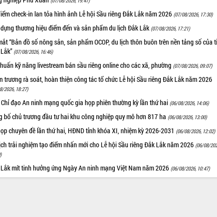
(07/08/2026, 19:47)
iểm check-in lan tỏa hình ảnh Lễ hội Sầu riêng Đắk Lắk năm 2026
(07/08/2026, 17:30)
 dựng thương hiệu điểm đến và sản phẩm du lịch Đắk Lắk
(07/08/2026, 17:21)
ắt “Bản đồ số nông sản, sản phẩm OCOP, du lịch thôn buôn trên nền tảng số của t
 Lắk”
(07/08/2026, 16:46)
huấn kỹ năng livestream bán sầu riêng online cho các xã, phường
(07/08/2026, 09:07)
 trương rà soát, hoàn thiện công tác tổ chức Lễ hội Sầu riêng Đắk Lắk năm 2026
8/2026, 18:27)
 Chỉ đạo An ninh mạng quốc gia họp phiên thường kỳ lần thứ hai
(06/08/2026, 14:06)
g bố chủ trương đầu tư hai khu công nghiệp quy mô hơn 817 ha
(06/08/2026, 13:00)
họp chuyên đề lần thứ hai, HĐND tỉnh khóa XI, nhiệm kỳ 2026-2031
(06/08/2026, 12:02)
ịch trải nghiệm tạo điểm nhấn mới cho Lễ hội Sầu riêng Đắk Lắk năm 2026
(06/08/202
)
 Lắk mít tinh hưởng ứng Ngày An ninh mạng Việt Nam năm 2026
(06/08/2026, 10:47)