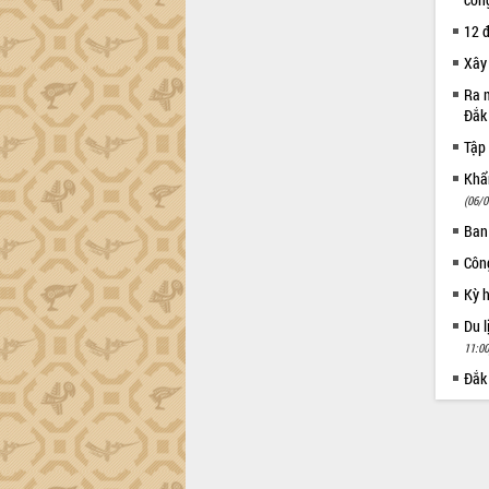
12 đ
Xây
Ra m
Đắk
Tập 
Khẩn
(06/0
Ban
Côn
Kỳ 
Du l
11:00
Đắk