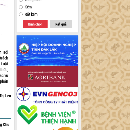
Kém
Rất kém
Bình chọn
Kết quả
h Hội
trách
 Luật
thức,
các vụ
à phản
Thị Len
ng Khu