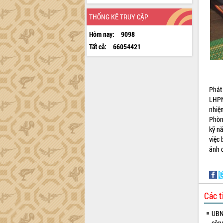
THỐNG KÊ TRUY CẬP
Hôm nay:
9098
Tất cả:
66054421
Phát
LHPN
nhiệ
Phòn
kỹ nă
việc 
ánh 
Các t
UBND
côn