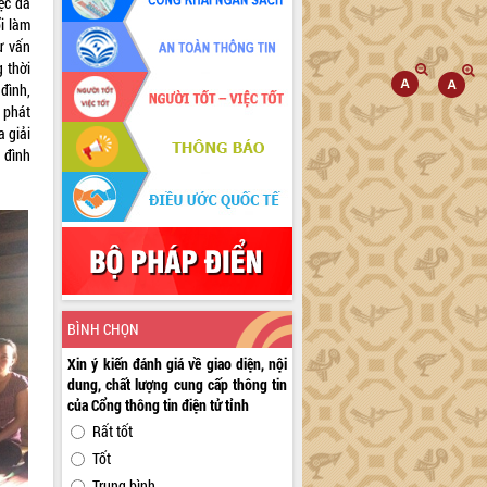
ệc đã
ổi làm
ư vấn
 thời
đình,
à phát
a giải
 đình
BÌNH CHỌN
Xin ý kiến đánh giá về giao diện, nội
dung, chất lượng cung cấp thông tin
của Cổng thông tin điện tử tỉnh
Rất tốt
Tốt
Trung bình