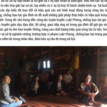
g đó có 58 vụ nạn nhân là nữ giới và 5 vụ nạn nhân là nam giới. Hầu hết các vụ vi
tư vấn hòa giải tại cơ sở; tuy nhiên có 2 vụ bị truy tố trách nhiệm hình sự. Tại bu
, các đại biểu đã trao đổi về hiệu quả các mô hình hoạt động trong công tác t
g, chống bạo lực gia đình và đề xuất những giải pháp thực hiện có hiệu quả trong
 tới. Trong đó chú trọng đến công tác tuyên truyền Luật Phòng, chống bạo lực gia 
 truyền giáo dục đạo đức, lối sống, giao tiếp ứng xử trong gia đình để giữ gìn v
ác giá trị văn hóa truyền thống; nâng cao chất lượng hiệu quả công tác tư vấn, hò
ở và xử lý nghiêm những trường hợp vi phạm Luật Phòng, chống bạo lực trong gia
o niềm tin trong nhân dân, đảm bảo sự răn đe trong xã hội.