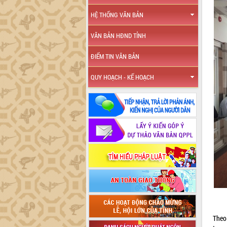
HỆ THỐNG VĂN BẢN
VĂN BẢN HĐND TỈNH
ĐIỂM TIN VĂN BẢN
QUY HOẠCH - KẾ HOẠCH
Theo