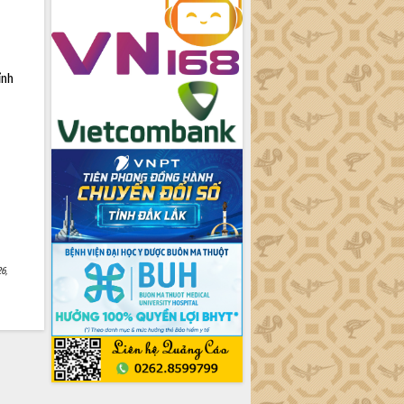
ỉnh
6,