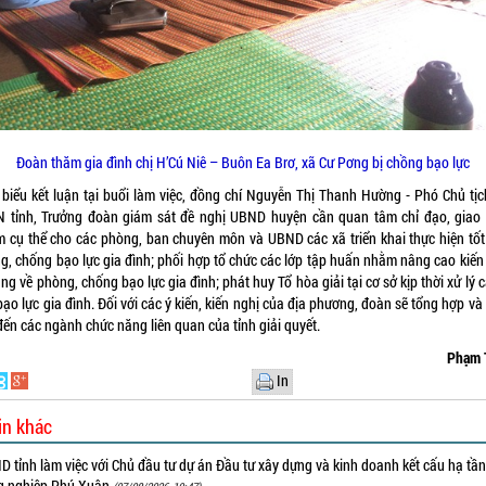
Đoàn thăm gia đình chị H’Cú Niê – Buôn Ea Brơ, xã Cư Pơng bị chồng bạo lực
 biểu kết luận tại buổi làm việc, đồng chí Nguyễn Thị Thanh Hường - Phó Chủ tịc
 tỉnh, Trưởng đoàn giám sát đề nghị UBND huyện cần quan tâm chỉ đạo, giao 
m cụ thể cho các phòng, ban chuyên môn và UBND các xã triển khai thực hiện tốt
g, chống bạo lực gia đình; phối hợp tổ chức các lớp tập huấn nhằm nâng cao kiến 
ng về phòng, chống bạo lực gia đình; phát huy Tổ hòa giải tại cơ sở kịp thời xử lý 
bạo lực gia đình. Đối với các ý kiến, kiến nghị của địa phương, đoàn sẽ tổng hợp v
đến các ngành chức năng liên quan của tỉnh giải quyết.
Phạm 
In
in khác
 tỉnh làm việc với Chủ đầu tư dự án Đầu tư xây dựng và kinh doanh kết cấu hạ tầ
g nghiệp Phú Xuân