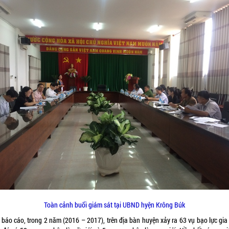
Toàn cảnh buổi giám sát tại UBND hyện Krông Búk
 báo cáo, trong 2 năm (2016 – 2017), trên địa bàn huyện xảy ra 63 vụ bạo lực gia 