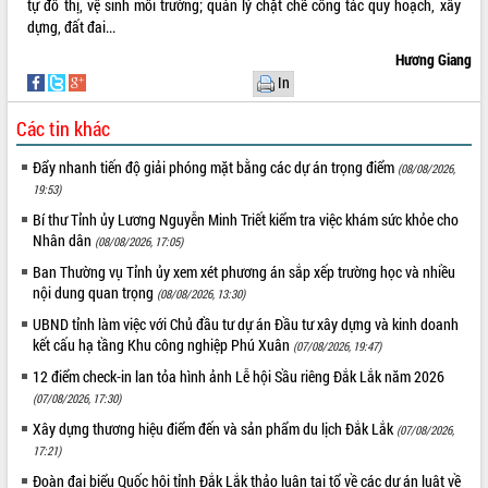
tự đô thị, vệ sinh môi trường; quản lý chặt chẽ công tác quy hoạch, xây
dựng, đất đai...
Hương Giang
In
Các tin khác
Đẩy nhanh tiến độ giải phóng mặt bằng các dự án trọng điểm
(08/08/2026,
19:53)
Bí thư Tỉnh ủy Lương Nguyễn Minh Triết kiểm tra việc khám sức khỏe cho
Nhân dân
(08/08/2026, 17:05)
Ban Thường vụ Tỉnh ủy xem xét phương án sắp xếp trường học và nhiều
nội dung quan trọng
(08/08/2026, 13:30)
UBND tỉnh làm việc với Chủ đầu tư dự án Đầu tư xây dựng và kinh doanh
kết cấu hạ tầng Khu công nghiệp Phú Xuân
(07/08/2026, 19:47)
12 điểm check-in lan tỏa hình ảnh Lễ hội Sầu riêng Đắk Lắk năm 2026
(07/08/2026, 17:30)
Xây dựng thương hiệu điểm đến và sản phẩm du lịch Đắk Lắk
(07/08/2026,
17:21)
Đoàn đại biểu Quốc hội tỉnh Đắk Lắk thảo luận tại tổ về các dự án luật về