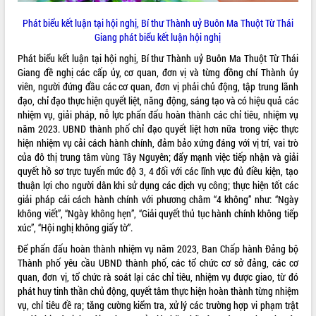
Tất cả:
66097095
Phát biểu kết luận tại hội nghị, Bí thư Thành uỷ Buôn Ma Thuột Từ Thái
Giang phát biểu kết luận hội nghị
Phát biểu kết luận tại hội nghị, Bí thư Thành uỷ Buôn Ma Thuột Từ Thái
Giang đề nghị các cấp ủy, cơ quan, đơn vị và từng đồng chí Thành ủy
viên, người đứng đầu các cơ quan, đơn vị phải chủ động, tập trung lãnh
đạo, chỉ đạo thực hiện quyết liệt, năng động, sáng tạo và có hiệu quả các
nhiệm vụ, giải pháp, nỗ lực phấn đấu hoàn thành các chỉ tiêu, nhiệm vụ
năm 2023. UBND thành phố chỉ đạo quyết liệt hơn nữa trong việc thực
hiện nhiệm vụ cải cách hành chính, đảm bảo xứng đáng với vị trí, vai trò
của đô thị trung tâm vùng Tây Nguyên; đẩy mạnh việc tiếp nhận và giải
quyết hồ sơ trực tuyến mức độ 3, 4 đối với các lĩnh vực đủ điều kiện, tạo
thuận lợi cho người dân khi sử dụng các dịch vụ công; thực hiện tốt các
giải pháp cải cách hành chính với phương châm “4 không” như: “Ngày
không viết”, “Ngày không hẹn”, “Giải quyết thủ tục hành chính không tiếp
xúc”, “Hội nghị không giấy tờ”.
Để phấn đấu hoàn thành nhiệm vụ năm 2023, Ban Chấp hành Đảng bộ
Thành phố yêu cầu UBND thành phố, các tổ chức cơ sở đảng, các cơ
quan, đơn vị, tổ chức rà soát lại các chỉ tiêu, nhiệm vụ được giao, từ đó
phát huy tinh thần chủ động, quyết tâm thực hiện hoàn thành từng nhiệm
vụ, chỉ tiêu đề ra; tăng cường kiểm tra, xử lý các trường hợp vi phạm trật