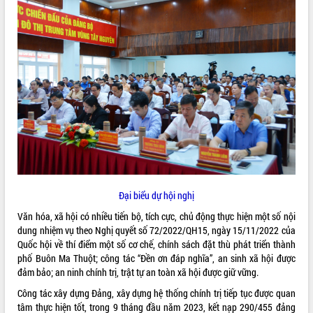
ĐIỂM TIN VĂN BẢN
QUY HOẠCH - KẾ HOẠCH
Đại biểu dự hội nghị
Văn hóa, xã hội có nhiều tiến bộ, tích cực, chủ động thực hiện một số nội
dung nhiệm vụ theo Nghị quyết số 72/2022/QH15, ngày 15/11/2022 của
Quốc hội về thí điểm một số cơ chế, chính sách đặt thù phát triển thành
phố Buôn Ma Thuột; công tác “Đền ơn đáp nghĩa”, an sinh xã hội được
đảm bảo; an ninh chính trị, trật tự an toàn xã hội được giữ vững.
Công tác xây dựng Đảng, xây dựng hệ thống chính trị tiếp tục được quan
tâm thực hiện tốt, trong 9 tháng đầu năm 2023, kết nạp 290/455 đảng