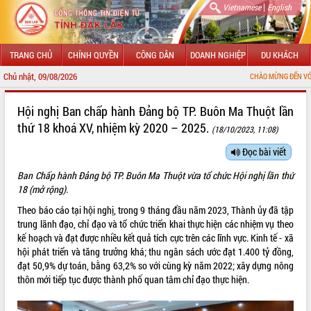
|
Vietnamese
English
TRANG CHỦ
CHÍNH QUYỀN
CÔNG DÂN
DOANH NGHIỆP
DU KHÁCH
Chủ nhật, 09/08/2026
CHÀO MỪNG ĐẾN VỚI CỔNG THÔNG TIN
GIỚI THIỆU
Hội nghị Ban chấp hành Đảng bộ TP. Buôn Ma Thuột lần
thứ 18 khoá XV, nhiệm kỳ 2020 – 2025.
(18/10/2023, 11:08)
LÃNH ĐẠO UBND TỈNH
Đọc bài viết
TIN TỨC SỰ KIỆN
Ban Chấp hành Đảng bộ TP. Buôn Ma Thuột vừa tổ chức Hội nghị lần thứ
SỞ, BAN, NGÀNH
18 (mở rộng).
Theo báo cáo tại hội nghị, trong 9 tháng đầu năm 2023, Thành ủy đã tập
UBND CÁC XÃ, PHƯỜNG
trung lãnh đạo, chỉ đạo và tổ chức triển khai thực hiện các nhiệm vụ theo
kế hoạch và đạt được nhiều kết quả tích cực trên các lĩnh vực. Kinh tế - xã
THÔNG TIN CHỈ ĐẠO ĐIỀU HÀNH
hội phát triển và tăng trưởng khá; thu ngân sách ước đạt 1.400 tỷ đồng,
đạt 50,9% dự toán, bằng 63,2% so với cùng kỳ năm 2022; xây dựng nông
HỆ THỐNG VĂN BẢN
thôn mới tiếp tục được thành phố quan tâm chỉ đạo thực hiện.
VĂN BẢN HĐND TỈNH