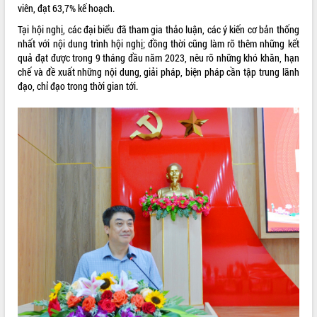
viên, đạt 63,7% kế hoạch.
VIDEO
Tại hội nghị, các đại biểu đã tham gia thảo luận, các ý kiến cơ bản thống
nhất với nội dung trình hội nghị; đồng thời cũng làm rõ thêm những kết
Không có file video nào để phát.
quả đạt được trong 9 tháng đầu năm 2023, nêu rõ những khó khăn, hạn
chế và đề xuất những nội dung, giải pháp, biện pháp cần tập trung lãnh
ALBUM ẢNH
đạo, chỉ đạo trong thời gian tới.
LIÊN KẾT WEB
THỐNG KÊ TRUY CẬP
Hôm nay:
11427