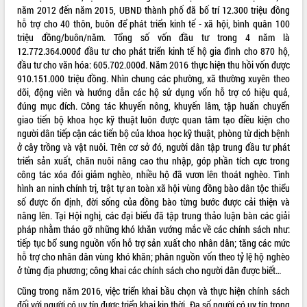
năm 2012 đến năm 2015, UBND thành phố đã bố trí 12.300 triệu đồng
VIDEO
hỗ trợ cho 40 thôn, buôn để phát triển kinh tế - xã hội, bình quân 100
triệu đồng/buôn/năm. Tổng số vốn đầu tư trong 4 năm là
Không có file video nào để phát.
12.772.364.000đ đầu tư cho phát triển kinh tế hộ gia đình cho 870 hộ,
đầu tư cho văn hóa: 605.702.000đ. Năm 2016 thực hiện thu hồi vốn được
ALBUM ẢNH
910.151.000 triệu đồng. Nhìn chung các phường, xã thường xuyên theo
dõi, động viên và hướng dẫn các hộ sử dụng vốn hỗ trợ có hiệu quả,
đúng mục đích. Công tác khuyến nông, khuyến lâm, tập huấn chuyển
giao tiến bộ khoa học kỹ thuật luôn được quan tâm tạo điều kiện cho
người dân tiếp cận các tiến bộ của khoa học kỹ thuật, phòng từ dịch bệnh
ở cây trồng và vật nuôi. Trên cơ sở đó, người dân tập trung đầu tư phát
triển sản xuất, chăn nuôi nâng cao thu nhập, góp phần tích cực trong
công tác xóa đói giảm nghèo, nhiều hộ đã vươn lên thoát nghèo. Tình
hình an ninh chính trị, trật tự an toàn xã hội vùng đồng bào dân tộc thiểu
số được ổn định, đời sống của đồng bào từng bước được cải thiện và
LIÊN KẾT WEB
nâng lên. Tại Hội nghị, các đại biểu đã tập trung thảo luận bàn các giải
pháp nhằm tháo gỡ những khó khăn vướng mắc về các chính sách như:
tiếp tục bổ sung nguồn vốn hỗ trợ sản xuất cho nhân dân; tăng các mức
hỗ trợ cho nhân dân vùng khó khăn; phân nguồn vốn theo tỷ lệ hộ nghèo
ở từng địa phương; công khai các chính sách cho người dân được biết…
THỐNG KÊ TRUY CẬP
Cũng trong năm 2016, việc triển khai bầu chọn và thực hiện chính sách
Hôm nay:
4968
đối với người có uy tín được triển khai kịp thời. Đa số người có uy tín trong