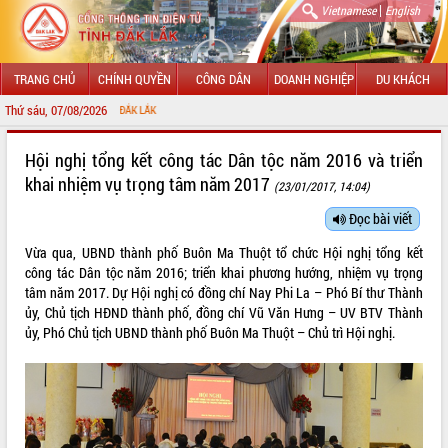
|
Vietnamese
English
TRANG CHỦ
CHÍNH QUYỀN
CÔNG DÂN
DOANH NGHIỆP
DU KHÁCH
Thứ sáu, 07/08/2026
CHÀO
GIỚI THIỆU
Hội nghị tổng kết công tác Dân tộc năm 2016 và triển
khai nhiệm vụ trọng tâm năm 2017
(23/01/2017, 14:04)
LÃNH ĐẠO UBND TỈNH
Đọc bài viết
TIN TỨC SỰ KIỆN
Vừa qua, UBND thành phố Buôn Ma Thuột tổ chức Hội nghị tổng kết
SỞ, BAN, NGÀNH
công tác Dân tộc năm 2016; triển khai phương hướng, nhiệm vụ trọng
tâm năm 2017. Dự Hội nghị có đồng chí Nay Phi La – Phó Bí thư Thành
UBND CÁC XÃ, PHƯỜNG
ủy, Chủ tịch HĐND thành phố, đồng chí Vũ Văn Hưng – UV BTV Thành
ủy, Phó Chủ tịch UBND thành phố Buôn Ma Thuột – Chủ trì Hội nghị.
THÔNG TIN CHỈ ĐẠO ĐIỀU HÀNH
HỆ THỐNG VĂN BẢN
VĂN BẢN HĐND TỈNH