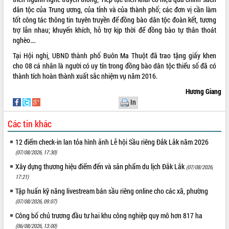
dân tộc của Trung ương, của tỉnh và của thành phố; các đơn vị cần làm
tốt công tác thông tin tuyên truyền để đồng bào dân tộc đoàn kết, tương
trợ lẫn nhau; khuyến khích, hỗ trợ kịp thời để đồng bào tự thân thoát
nghèo….
Tại Hội nghị, UBND thành phố Buôn Ma Thuột đã trao tặng giấy khen
cho 08 cá nhân là người có uy tín trong đồng bào dân tộc thiểu số đã có
thành tích hoàn thành xuất sắc nhiệm vụ năm 2016.
Hương Giang
In
Các tin khác
12 điểm check-in lan tỏa hình ảnh Lễ hội Sầu riêng Đắk Lắk năm 2026
(07/08/2026, 17:30)
Xây dựng thương hiệu điểm đến và sản phẩm du lịch Đắk Lắk
(07/08/2026,
17:21)
Tập huấn kỹ năng livestream bán sầu riêng online cho các xã, phường
(07/08/2026, 09:07)
Công bố chủ trương đầu tư hai khu công nghiệp quy mô hơn 817 ha
(06/08/2026, 13:00)