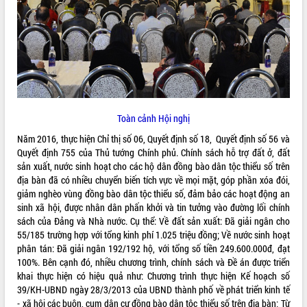
ĐIỂM TIN VĂN BẢN
QUY HOẠCH - KẾ HOẠCH
Toàn cảnh Hội nghị
Năm 2016, thực hiện Chỉ thị số 06, Quyết định số 18, Quyết định số 56 và
Quyết định 755 của Thủ tướng Chính phủ. Chính sách hỗ trợ đất ở, đất
sản xuất, nước sinh hoạt cho các hộ dân đồng bào dân tộc thiểu số trên
địa bàn đã có nhiều chuyển biến tích vực về mọi mặt, góp phần xóa đói,
giảm nghèo vùng đồng bào dân tộc thiểu số, đảm bảo các hoạt động an
sinh xã hội, được nhân dân phấn khởi và tin tưởng vào đường lối chính
sách của Đảng và Nhà nước. Cụ thể: Về đất sản xuất: Đã giải ngân cho
55/185 trường hợp với tổng kinh phí 1.025 triệu đồng; Về nước sinh hoạt
phân tán: Đã giải ngân 192/192 hộ, với tổng số tiền 249.600.000đ, đạt
100%. Bên cạnh đó, nhiều chương trình, chính sách và Đề án được triển
khai thực hiện có hiệu quả như: Chương trình thực hiện Kế hoạch số
39/KH-UBND ngày 28/3/2013 của UBND thành phố về phát triển kinh tế
- xã hội các buôn, cụm dân cư đồng bào dân tộc thiểu số trên địa bàn; Từ