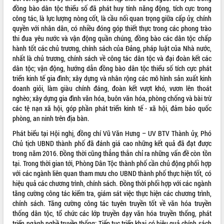
Tất cả:
66050291
đồng bào dân tộc thiểu số đã phát huy tính năng động, tích cực trong
công tác, là lực lượng nòng cốt, là cầu nối quan trọng giữa cấp ủy, chính
quyền với nhân dân, có nhiều đóng góp thiết thực trong các phong trào
thi đua yêu nước và vận động quần chúng, đồng bào các dân tộc chấp
hành tốt các chủ trương, chính sách của Đảng, pháp luật của Nhà nước,
nhất là chủ trương, chính sách về công tác dân tộc và đại đoàn kết các
dân tộc; vận động, hướng dẫn đồng bào dân tộc thiểu số tích cực phát
triển kinh tế gia đình; xây dựng và nhân rộng các mô hình sản xuất kinh
doanh giỏi, làm giàu chính đáng, đoàn kết vượt khó, vươn lên thoát
nghèo; xây dựng gia đình văn hóa, buôn văn hóa, phòng chống và bài trừ
các tệ nạn xã hội, góp phần phát triển kinh tế - xã hội, đảm bảo quốc
phòng, an ninh trên địa bàn.
Phát biểu tại Hội nghị, đồng chí Vũ Văn Hưng – UV BTV Thành ủy, Phó
Chủ tịch UBND thành phố đã đánh giá cao những kết quả đã đạt được
trong năm 2016. Đồng thời cũng thẳng thắn chỉ ra những vấn đề còn tồn
tại. Trong thời gian tới, Phòng Dân Tộc thành phố cần chủ động phối hợp
với các ngành liên quan tham mưu cho UBND thành phố thực hiện tốt, có
hiệu quả các chương trình, chính sách. Đồng thời phối hợp với các ngành
tăng cường công tác kiểm tra, giám sát việc thực hiện các chương trình,
chính sách. Tăng cường công tác tuyên truyền tốt về văn hóa truyền
thống dân tộc, tổ chức các lớp truyền dạy văn hóa truyền thống, phát
triển ngành nghề truyền thống; Tiếp tục triển khai có hiệu quả chính sách