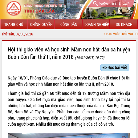
|
Vietnamese
English
TRANG CHỦ
CHÍNH QUYỀN
CÔNG DÂN
DOANH NGHIỆP
DU KHÁCH
Thứ sáu, 07/08/2026
CHÀO MỪNG ĐẾN VỚI CỔNG THÔNG TIN ĐIỆ
GIỚI THIỆU
Hội thi giáo viên và học sinh Mầm non hát dân ca huyện
Buôn Đôn lần thứ II, năm 2018
(19/01/2018, 10:29)
LÃNH ĐẠO UBND TỈNH
Đọc bài viết
TIN TỨC SỰ KIỆN
Ngày 18/01, Phòng Giáo dục và Đào tạo huyện Buôn Đôn tổ chức Hội thi
SỞ, BAN, NGÀNH
giáo viên và học sinh Mầm non hát dân ca lần thứ II, năm 2018.
Tham gia hội thi có gần 60 tiết mục đến từ 12 trường Mầm non trên địa
UBND CÁC XÃ, PHƯỜNG
bàn huyện. Các tiết mục mà giáo viên, học sinh trình bày tại hội thi là
những bài hát, những làn điệu múa quen thuộc của dân ca Bắc Bộ, Trung
THÔNG TIN CHỈ ĐẠO ĐIỀU HÀNH
Bộ, Nam Bộ và Tây Nguyên. Phần lớn các tiết mục được dàn dựng công
phu, trang phục phù hợp, diễn xuất tốt, chất giọng hay nên đã thực sự lôi
HỆ THỐNG VĂN BẢN
cuốn người xem. Nhiều tiết mục có sự tham gia của cả cô và trò.
VĂN BẢN HĐND TỈNH