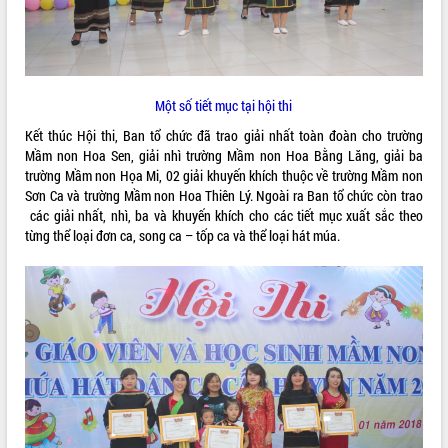
VIDEO
Không có file video nào để phát.
Một số tiết mục tại hội thi
ALBUM ẢNH
Kết thúc Hội thi, Ban tổ chức đã trao giải nhất toàn đoàn cho trường
Mầm non Hoa Sen, giải nhì trường Mầm non Hoa Bằng Lăng, giải ba
trường Mầm non Họa Mi, 02 giải khuyến khích thuộc về trường Mầm non
Sơn Ca và trường Mầm non Hoa Thiên Lý. Ngoài ra Ban tổ chức còn trao
các giải nhất, nhì, ba và khuyến khích cho các tiết mục xuất sắc theo
từng thể loại đơn ca, song ca – tốp ca và thể loại hát múa.
LIÊN KẾT WEB
THỐNG KÊ TRUY CẬP
Hôm nay:
7656