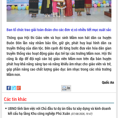
Tất cả:
66052979
Ban tổ chức trao giải toàn đoàn cho các đơn vị có nhiều tiết mục xuât sắc
Thông qua Hội thi Giáo viên và học sinh Mầm non hát dân ca huyện
Buôn Đôn lần này nhằm bảo tồn, giữ gìn, phát huy loại hình dân ca
truyền thống của dân tộc. Bên cạnh đó từng bước đưa văn hóa dân gian
truyền thống vào hoạt động giáo dục trẻ tại các trường Mầm non. Hội thi
cũng là dịp để đội ngũ cán bộ giáo viên Mầm non trên địa bàn huyện
phát huy khả năng sáng tạo và năng khiếu âm nhạc cho giáo viên và trẻ,
góp phần nâng cao chất lượng giáo dục âm nhạc trong các nhà trường
Mầm non.
Quốc An
In
Các tin khác
UBND tỉnh làm việc với Chủ đầu tư dự án Đầu tư xây dựng và kinh doanh
kết cấu hạ tầng Khu công nghiệp Phú Xuân
(07/08/2026, 19:47)