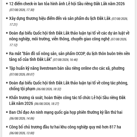
12 điểm check-in lan tỏa hình ảnh Lễ hội Sầu riêng Đắk Lắk năm 2026
(07/08/2026, 17:30)
Xây dựng thương hiệu điểm đến và sản phẩm du lịch Đắk Lắk
(07/08/2026,
17:21)
Đoàn đại biểu Quốc hội tỉnh Đắk Lắk thảo luận tại tổ về các dự án luật về
nông nghiệp, môi trường, viễn thông, chuyển giao công nghệ
(07/08/2026,
17:12)
Ra mắt “Bản đồ số nông sản, sản phẩm OCOP, du lịch thôn buôn trên nền
tảng số của tỉnh Đắk Lắk”
(07/08/2026, 16:46)
Tập huấn kỹ năng livestream bán sầu riêng online cho các xã, phường
(07/08/2026, 09:07)
Đoàn đại biểu Quốc hội tỉnh Đắk Lắk thảo luận tại tổ về công tác phòng,
chống tội phạm
(06/08/2026, 18:32)
Khẩn trương rà soát, hoàn thiện công tác tổ chức Lễ hội Sầu riêng Đắk
Lắk năm 2026
(06/08/2026, 18:27)
Ban Chỉ đạo An ninh mạng quốc gia họp phiên thường kỳ lần thứ hai
(06/08/2026, 14:06)
Công bố chủ trương đầu tư hai khu công nghiệp quy mô hơn 817 ha
(06/08/2026, 13:00)