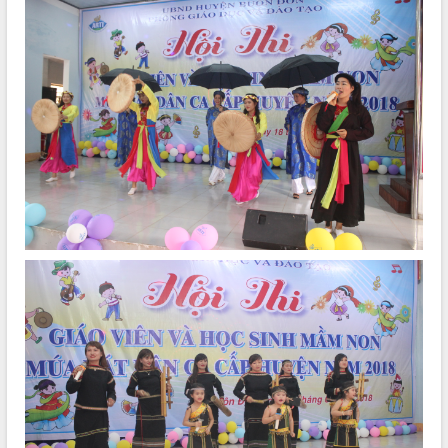
ĐIỂM TIN VĂN BẢN
QUY HOẠCH - KẾ HOẠCH