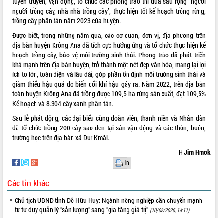
tuyên truyền, vận động, tổ chức các phong trào thi đua sâu rộng “người
người trồng cây, nhà nhà trồng cây”, thực hiện tốt kế hoạch trồng rừng,
VIDEO
trồng cây phân tán năm 2023 của huyện.
Không có file video nào để phát.
Được biết, trong những năm qua, các cơ quan, đơn vị, địa phương trên
địa bàn huyện Krông Ana đã tích cực hưởng ứng và tổ chức thực hiện kế
ALBUM ẢNH
hoạch trồng cây, bảo vệ môi trường sinh thái. Phong trào đã phát triển
khá mạnh trên địa bàn huyện, trở thành một nét đẹp văn hóa, mang lại lợi
ích to lớn, toàn diện và lâu dài, góp phần ổn định môi trường sinh thái và
giảm thiểu hậu quả do biến đổi khí hậu gây ra. Năm 2022, trên địa bàn
toàn huyện Krông Ana đã trồng được 109,5 ha rừng sản xuất, đạt 109,5%
Kế hoạch và 8.304 cây xanh phân tán.
Sau lễ phát động, các đại biểu cùng đoàn viên, thanh niên và Nhân dân
đã tổ chức trồng 200 cây sao đen tại sân vận động và các thôn, buôn,
trường học trên địa bàn xã Dur Kmăl.
LIÊN KẾT WEB
H Jim Hmok
In
Các tin khác
THỐNG KÊ TRUY CẬP
Chủ tịch UBND tỉnh Đỗ Hữu Huy: Ngành nông nghiệp cần chuyển mạnh
từ tư duy quản lý “sản lượng” sang “gia tăng giá trị”
(10/08/2026, 14:11)
Hôm nay:
27947