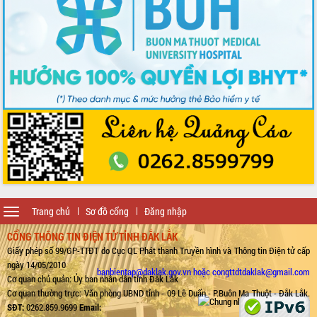
Toggle
Trang chủ
Sơ đồ cổng
Đăng nhập
navigation
CỔNG THÔNG TIN ĐIỆN TỬ TỈNH ĐẮK LẮK
Giấy phép số 99/GP-TTĐT do Cục QL Phát thanh Truyền hình và Thông tin Điện tử cấp
ngày 14/05/2010
banbientap@daklak.gov.vn hoặc congttdtdaklak@gmail.com
Cơ quan chủ quản: Ủy ban nhân dân tỉnh Đắk Lắk
Cơ quan thường trực: Văn phòng UBND tỉnh - 09 Lê Duẩn - P.Buôn Ma Thuột - Đắk Lắk.
SĐT:
0262.859.9699
Email: