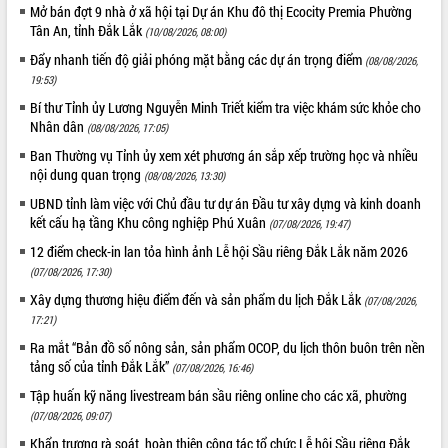
Mở bán đợt 9 nhà ở xã hội tại Dự án Khu đô thị Ecocity Premia Phường
Tất cả:
66141061
Tân An, tỉnh Đắk Lắk
(10/08/2026, 08:00)
Đẩy nhanh tiến độ giải phóng mặt bằng các dự án trọng điểm
(08/08/2026,
19:53)
Bí thư Tỉnh ủy Lương Nguyễn Minh Triết kiểm tra việc khám sức khỏe cho
Nhân dân
(08/08/2026, 17:05)
Ban Thường vụ Tỉnh ủy xem xét phương án sắp xếp trường học và nhiều
nội dung quan trọng
(08/08/2026, 13:30)
UBND tỉnh làm việc với Chủ đầu tư dự án Đầu tư xây dựng và kinh doanh
kết cấu hạ tầng Khu công nghiệp Phú Xuân
(07/08/2026, 19:47)
12 điểm check-in lan tỏa hình ảnh Lễ hội Sầu riêng Đắk Lắk năm 2026
(07/08/2026, 17:30)
Xây dựng thương hiệu điểm đến và sản phẩm du lịch Đắk Lắk
(07/08/2026,
17:21)
Ra mắt “Bản đồ số nông sản, sản phẩm OCOP, du lịch thôn buôn trên nền
tảng số của tỉnh Đắk Lắk”
(07/08/2026, 16:46)
Tập huấn kỹ năng livestream bán sầu riêng online cho các xã, phường
(07/08/2026, 09:07)
Khẩn trương rà soát, hoàn thiện công tác tổ chức Lễ hội Sầu riêng Đắk