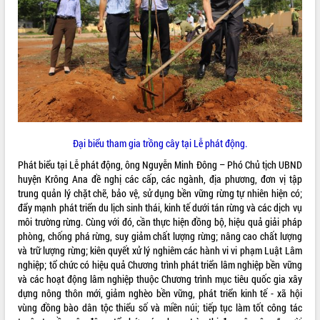
ĐIỂM TIN VĂN BẢN
QUY HOẠCH - KẾ HOẠCH
Đại biểu tham gia trồng cây tại Lễ phát động.
Phát biểu tại Lễ phát động, ông Nguyễn Minh Đông – Phó Chủ tịch UBND
huyện Krông Ana đề nghị các cấp, các ngành, địa phương, đơn vị tập
trung quản lý chặt chẽ, bảo vệ, sử dụng bền vững rừng tự nhiên hiện có;
đẩy mạnh phát triển du lịch sinh thái, kinh tế dưới tán rừng và các dịch vụ
môi trường rừng. Cùng với đó, cần thực hiện đồng bộ, hiệu quả giải pháp
phòng, chống phá rừng, suy giảm chất lượng rừng; nâng cao chất lượng
và trữ lượng rừng; kiên quyết xử lý nghiêm các hành vi vi phạm Luật Lâm
nghiệp; tổ chức có hiệu quả Chương trình phát triển lâm nghiệp bền vững
và các hoạt động lâm nghiệp thuộc Chương trình mục tiêu quốc gia xây
dựng nông thôn mới, giảm nghèo bền vững, phát triển kinh tế - xã hội
vùng đồng bào dân tộc thiểu số và miền núi; tiếp tục làm tốt công tác