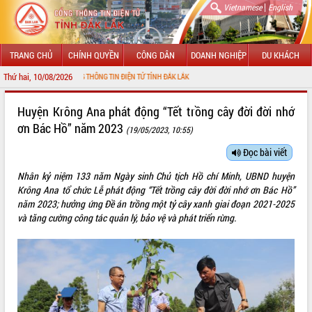
|
Vietnamese
English
TRANG CHỦ
CHÍNH QUYỀN
CÔNG DÂN
DOANH NGHIỆP
DU KHÁCH
Thứ hai, 10/08/2026
N VỚI CỔNG THÔNG TIN ĐIỆN TỬ TỈNH ĐẮK LẮK
GIỚI THIỆU
Huyện Krông Ana phát động “Tết trồng cây đời đời nhớ
ơn Bác Hồ” năm 2023
(19/05/2023, 10:55)
LÃNH ĐẠO UBND TỈNH
Đọc bài viết
TIN TỨC SỰ KIỆN
Nhân kỷ niệm 133 năm Ngày sinh Chủ tịch Hồ chí Minh, UBND huyện
SỞ, BAN, NGÀNH
Krông Ana tổ chức Lễ phát động “Tết trồng cây đời đời nhớ ơn Bác Hồ”
năm 2023; hưởng ứng Đề án trồng một tỷ cây xanh giai đoạn 2021-2025
UBND CÁC XÃ, PHƯỜNG
và tăng cường công tác quản lý, bảo vệ và phát triển rừng.
THÔNG TIN CHỈ ĐẠO ĐIỀU HÀNH
HỆ THỐNG VĂN BẢN
VĂN BẢN HĐND TỈNH