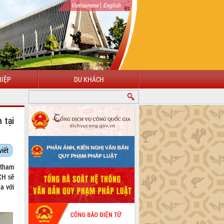
|
Vietnamese
English
IỆP
DU KHÁCH
 tại
viết
 tham
XH sẽ
a với