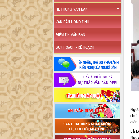
HỆ THỐNG VĂN BẢN
VĂN BẢN HĐND TỈNH
ĐIỂM TIN VĂN BẢN
QUY HOẠCH - KẾ HOẠCH
Người
chức
diện
Bà L
Nguy