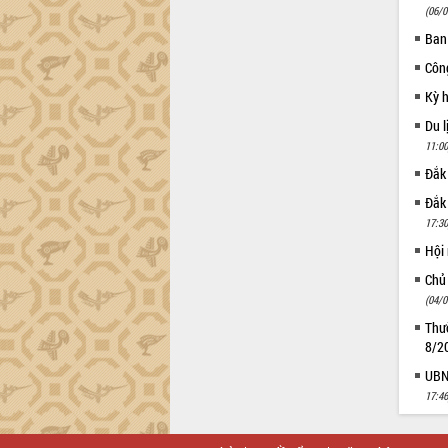
(06/0
Ban
Côn
Kỳ 
Du l
11:00
Đắk
Đắk
17:30
Hội
Chủ
(04/0
Thườ
8/2
UBND
17:46