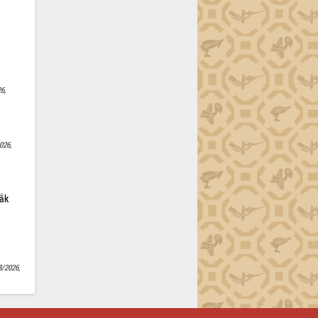
6,
026,
Lắk
8/2026,