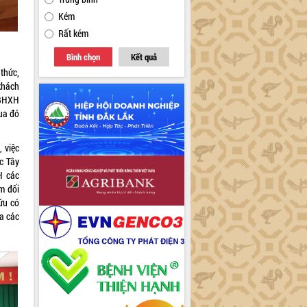
Kém
Rất kém
Bình chọn
Kết quả
thức,
khách
 BHXH
ua đó
 việc
c Tây
H các
m đối
ứu có
a các