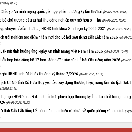
8/2026, 18:27)
 Chỉ đạo An ninh mạng quốc gia họp phiên thường kỳ lần thứ hai
(06/08/2026, 14:06)
g bố chủ trương đầu tư hai khu công nghiệp quy mô hơn 817 ha
(06/08/2026, 13:00)
họp chuyên đề lần thứ hai, HĐND tỉnh khóa XI, nhiệm kỳ 2026-2031
(06/08/2026, 12:02)
ịch trải nghiệm tạo điểm nhấn mới cho Lễ hội Sầu riêng Đắk Lắk năm 2026
(06/08/202
)
 Lắk mít tinh hưởng ứng Ngày An ninh mạng Việt Nam năm 2026
(06/08/2026, 10:47)
 Lắk họp báo công bố 17 hoạt động đặc sắc của Lễ hội Sầu riêng năm 2026
(05/08/2
)
 nghị UBND tỉnh Đắk Lắk thường kỳ tháng 7/2026
(05/08/2026, 17:18)
 tịch UBND tỉnh Đỗ Hữu Huy yêu cầu xây dựng thương hiệu, nâng tầm du lịch Đắk 
8/2026, 21:00)
ng trực HĐND tỉnh Đắk Lắk tổ chức phiên họp thường kỳ lần thứ nhất trong tháng
026
(04/08/2026, 18:22)
 tỉnh Đắk Lắk tổng kết công tác thực hiện các luật về quốc phòng và an ninh
(04/0
)