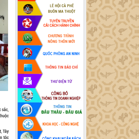
c sắc,
thuộc
, Tây
n tộc