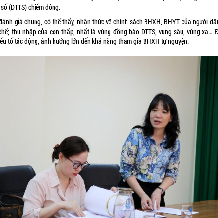
u số (DTTS) chiếm đông.
đánh giá chung, có thể thấy, nhận thức về chính sách BHXH, BHYT của người dâ
chế; thu nhập của còn thấp, nhất là vùng đồng bào DTTS, vùng sâu, vùng xa… Đ
yếu tố tác động, ảnh hưởng lớn đến khả năng tham gia BHXH tự nguyện.