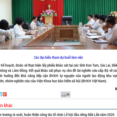
Các đại biểu tham dự buổi làm việc
Kế hoạch, Đoàn sẽ thực hiện lấy phiếu khảo sát tại các tỉnh Kon Tum, Gia Lai, Đắ
Nông và Lâm Đồng. Kết quả khảo sát phục vụ cho đề tài nghiên cứu cấp Bộ về cá
nh hưởng đến khả năng tiếp cận BHXH tự nguyện của người lao động khu vự
ên, nhóm nghiên cứu của Viện Khoa học bảo hiểm xã hội (BHXH Việt Nam).
K
In
in khác
 trương rà soát, hoàn thiện công tác tổ chức Lễ hội Sầu riêng Đắk Lắk năm 2026