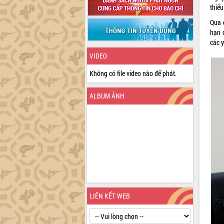
thiể
Qua 
hạn 
các 
VIDEO
Không có file video nào để phát.
ALBUM ẢNH
LIÊN KẾT WEB