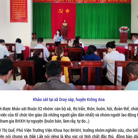
Khảo sát tại xã Dray sáp, huyện Krông Ana
 được khảo sát thuộc 02 nhóm: cán bộ xã, thị trấn, thôn, buôn, hội, đoàn thể, chứ
 việc của tổ chức tôn giáo (là những người gần dân nhất) và nhóm người lao động 
 tham gia BHXH tự nguyện (buôn bán, làm rẫy, tự do…)
ê Thị Quế, Phó Viện Trưởng Viện Khoa học BHXH, trưởng nhóm nghiên cứu, cho biết
ên nói chung và Đắk Lắk nói riêng là khu vực có tính chất đặc thù, đồng bào dâ