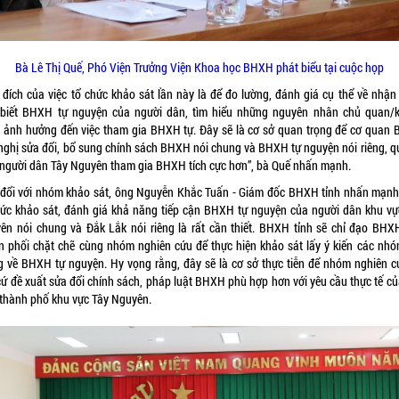
Bà Lê Thị Quế, Phó Viện Trưởng Viện Khoa học BHXH phát biểu tại cuộc họp
 đích của việc tổ chức khảo sát lần này là để đo lường, đánh giá cụ thể về nhận 
 biết BHXH tự nguyện của người dân, tìm hiểu những nguyên nhân chủ quan/
 ảnh hưởng đến việc tham gia BHXH tự. Đây sẽ là cơ sở quan trọng để cơ quan
 nghị sửa đổi, bổ sung chính sách BHXH nói chung và BHXH tự nguyện nói riêng, q
 người dân Tây Nguyên tham gia BHXH tích cực hơn”, bà Quế nhấn mạnh.
 đổi với nhóm khảo sát, ông Nguyễn Khắc Tuấn - Giám đốc BHXH tỉnh nhấn mạnh,
hức khảo sát, đánh giá khả năng tiếp cận BHXH tự nguyện của người dân khu vự
ên nói chung và Đắk Lắk nói riêng là rất cần thiết. BHXH tỉnh sẽ chỉ đạo BHX
n phối chặt chẽ cùng nhóm nghiên cứu để thực hiện khảo sát lấy ý kiến các nhó
g về BHXH tự nguyện. Hy vọng rằng, đây sẽ là cơ sở thực tiễn để nhóm nghiên c
cứ đề xuất sửa đổi chính sách, pháp luật BHXH phù hợp hơn với yêu cầu thực tế củ
, thành phố khu vực Tây Nguyên.