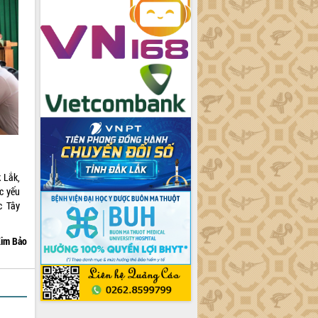
k Lắk,
c yếu
c Tây
im Bảo