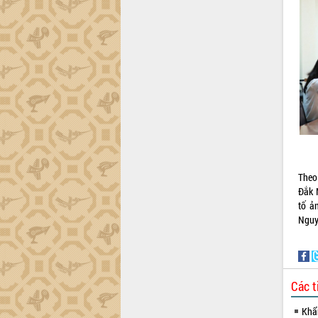
Theo 
Đắk 
tố ả
Nguy
Các t
Khẩn