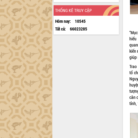
THỐNG KÊ TRUY CẬP
Hôm nay:
10545
Tất cả:
66023285
“Mục
hiểu
quan
kiến
giúp
Trao
tổ c
Nguy
huyệ
tượn
căn 
tỉnh