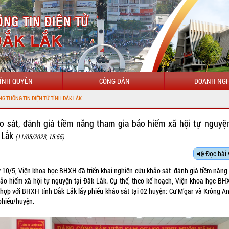
ÍNH QUYỀN
CÔNG DÂN
DOANH NGH
TỬ TỈNH ĐẮK LẮK
o sát, đánh giá tiềm năng tham gia bảo hiểm xã hội tự nguyện
 Lắk
(11/05/2023, 15:55)
Đọc bài 
 10/5, Viện khoa học BHXH đã triển khai nghiên cứu khảo sát đánh giá tiềm năng
bảo hiểm xã hội tự nguyện tại Đắk Lắk. Cụ thể, theo kế hoạch, Viện khoa học BH
 hợp với BHXH tỉnh Đắk Lắk lấy phiếu khảo sát tại 02 huyện: Cư M’gar và Krông An
phiếu/huyện.