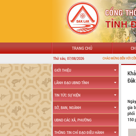
TRANG CHỦ
CH
Thứ sáu, 07/08/2026
CHÀO MỪNG ĐẾN VỚI CỔNG THÔNG TIN ĐIỆN 
GIỚI THIỆU
Khả
Đắk
LÃNH ĐẠO UBND TỈNH
TIN TỨC SỰ KIỆN
Ngày
gia 
SỞ, BAN, NGÀNH
phối
150 
UBND CÁC XÃ, PHƯỜNG
THÔNG TIN CHỈ ĐẠO ĐIỀU HÀNH