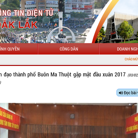
ÍNH QUYỀN
CÔNG DÂN
DOANH NGH
CHÀO MỪNG ĐẾN VỚI CỔ
h đạo thành phố Buôn Ma Thuột gặp mặt đầu xuân 2017
(03/02
)
Đọc bài 