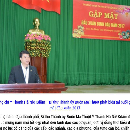
ng chí Y Thanh Hà Niê Kdăm – Bí thư Thành ủy Buôn Ma Thuột phát biểu tại buổi 
mặt đầu xuân 2017
 mặt lãnh đạo thành phố, Bí thư Thành ủy Buôn Ma Thuột Y Thanh Hà Niê Kdăm đ
chúc mừng năm mới tốt đẹp nhất đến lãnh đạo các cơ quan, đơn vị đồng thời biểu 
g nỗ lực cố gắng của các cấp, các ngành, các địa phương, của từng cán bộ, chiến 