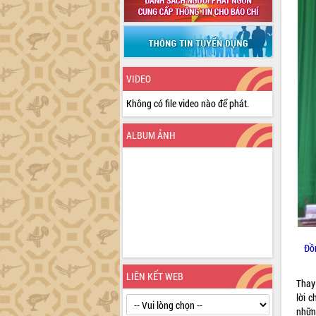
VIDEO
Không có file video nào để phát.
ALBUM ẢNH
Đồ
LIÊN KẾT WEB
Thay
lời 
nhữn