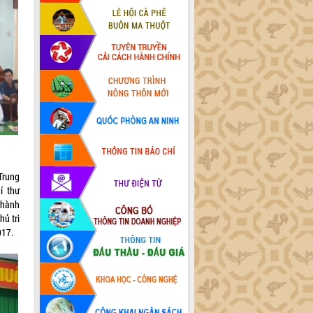
Trung
í thư
thành
ủ trì
017.