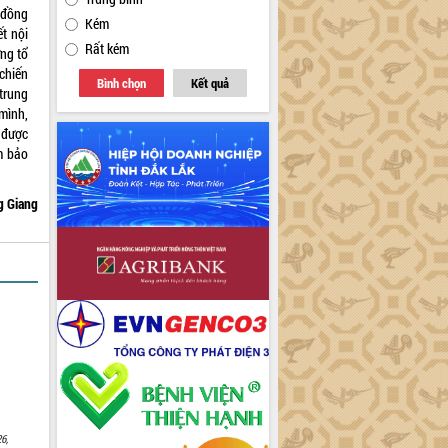
 đồng
Kém
t nội
Rất kém
ng tổ
chiến
Bình chọn
Kết quả
trung
mình,
 được
m bảo
 Giang
6,