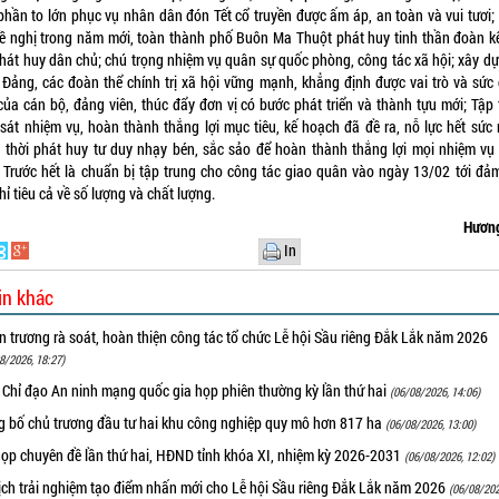
phần to lớn phục vụ nhân dân đón Tết cổ truyền được ấm áp, an toàn và vui tươi;
đề nghị trong năm mới, toàn thành phố Buôn Ma Thuột phát huy tinh thần đoàn kế
phát huy dân chủ; chú trọng nhiệm vụ quân sự quốc phòng, công tác xã hội; xây dự
 Đảng, các đoàn thể chính trị xã hội vững mạnh, khẳng định được vai trò và sức 
của cán bộ, đảng viên, thúc đẩy đơn vị có bước phát triển và thành tựu mới; Tập 
sát nhiệm vụ, hoàn thành thắng lợi mục tiêu, kế hoạch đã đề ra, nỗ lực hết sức 
 thời phát huy tư duy nhạy bén, sắc sảo để hoàn thành thắng lợi mọi nhiệm vụ
. Trước hết là chuẩn bị tập trung cho công tác giao quân vào ngày 13/02 tới đả
hỉ tiêu cả về số lượng và chất lượng.
Hương
In
in khác
 trương rà soát, hoàn thiện công tác tổ chức Lễ hội Sầu riêng Đắk Lắk năm 2026
8/2026, 18:27)
 Chỉ đạo An ninh mạng quốc gia họp phiên thường kỳ lần thứ hai
(06/08/2026, 14:06)
g bố chủ trương đầu tư hai khu công nghiệp quy mô hơn 817 ha
(06/08/2026, 13:00)
họp chuyên đề lần thứ hai, HĐND tỉnh khóa XI, nhiệm kỳ 2026-2031
(06/08/2026, 12:02)
ịch trải nghiệm tạo điểm nhấn mới cho Lễ hội Sầu riêng Đắk Lắk năm 2026
(06/08/202