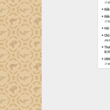
11:00
Đắk
Đắk
17:30
Hội
Chủ
(04/0
Thườ
8/2
UBND
17:46