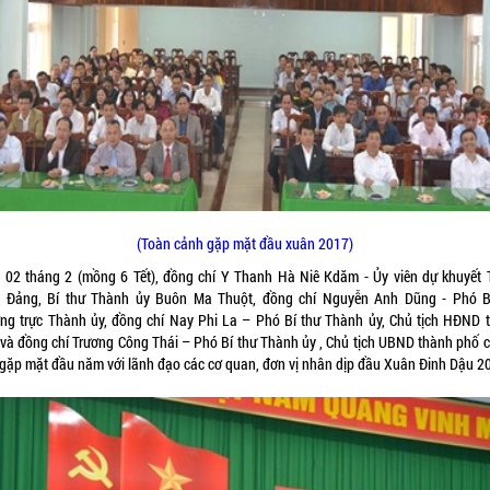
(Toàn cảnh gặp mặt đầu xuân 2017)
 02 tháng 2 (mồng 6 Tết), đồng chí Y Thanh Hà Niê Kdăm - Ủy viên dự khuyết 
 Đảng, Bí thư Thành ủy Buôn Ma Thuột, đồng chí Nguyễn Anh Dũng - Phó B
ng trực Thành ủy, đồng chí Nay Phi La – Phó Bí thư Thành ủy, Chủ tịch HĐND 
và đồng chí Trương Công Thái – Phó Bí thư Thành ủy , Chủ tịch UBND thành phố ch
 gặp mặt đầu năm với lãnh đạo các cơ quan, đơn vị nhân dịp đầu Xuân Đinh Dậu 2