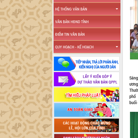
HỆ THỐNG VĂN BẢN
VĂN BẢN HĐND TỈNH
ĐIỂM TIN VĂN BẢN
QUY HOẠCH - KẾ HOẠCH
Sáng
ương
Thườ
phố 
buổi