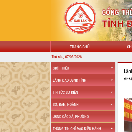
TRANG CHỦ
CH
Thứ sáu, 07/08/2026
GIỚI THIỆU
Lãn
09:13
LÃNH ĐẠO UBND TỈNH
TIN TỨC SỰ KIỆN
SỞ, BAN, NGÀNH
UBND CÁC XÃ, PHƯỜNG
THÔNG TIN CHỈ ĐẠO ĐIỀU HÀNH