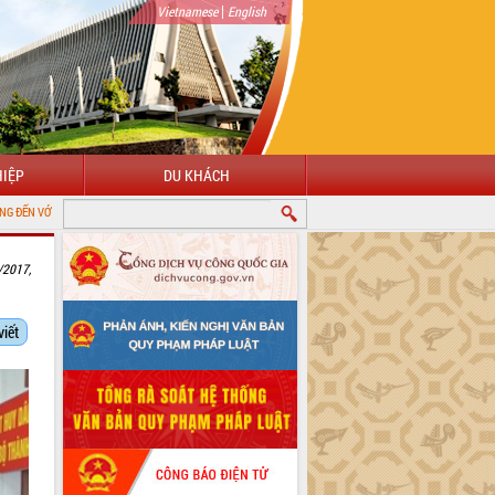
|
Vietnamese
English
IỆP
DU KHÁCH
NG THÔNG TIN ĐIỆN TỬ TỈNH ĐẮK LẮK
/2017,
viết