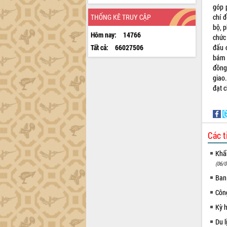
góp 
chí 
THỐNG KÊ TRUY CẬP
bộ, 
Hôm nay:
14766
chức
đấu 
Tất cả:
66027506
bám 
đồng
giao
đạt c
Các t
Khẩn
(06/0
Ban
Côn
Kỳ 
Du l