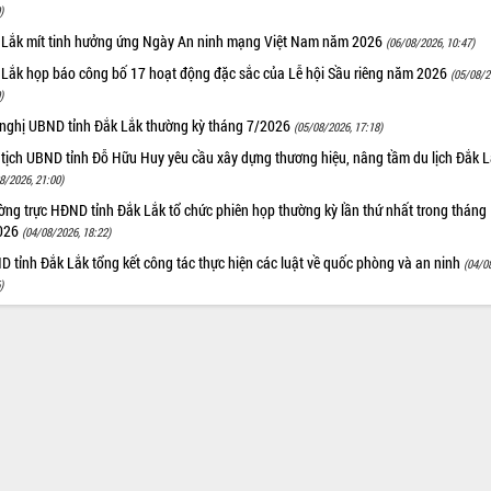
)
 Lắk mít tinh hưởng ứng Ngày An ninh mạng Việt Nam năm 2026
(06/08/2026, 10:47)
 Lắk họp báo công bố 17 hoạt động đặc sắc của Lễ hội Sầu riêng năm 2026
(05/08/2
)
 nghị UBND tỉnh Đắk Lắk thường kỳ tháng 7/2026
(05/08/2026, 17:18)
 tịch UBND tỉnh Đỗ Hữu Huy yêu cầu xây dựng thương hiệu, nâng tầm du lịch Đắk 
8/2026, 21:00)
ng trực HĐND tỉnh Đắk Lắk tổ chức phiên họp thường kỳ lần thứ nhất trong tháng
026
(04/08/2026, 18:22)
 tỉnh Đắk Lắk tổng kết công tác thực hiện các luật về quốc phòng và an ninh
(04/0
)