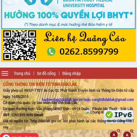
Toggle
Trang chủ
Sơ đồ cổng
Đăng nhập
navigation
CỔNG THÔNG TIN ĐIỆN TỬ TỈNH ĐẮK LẮK
Giấy phép số 99/GP-TTĐT do Cục QL Phát thanh Truyền hình và Thông tin Điện tử cấp
ngày 14/05/2010
banbientap@daklak.gov.vn hoặc congttdtdaklak@gmail.com
Cơ quan chủ quản: Ủy ban nhân dân tỉnh Đắk Lắk
Cơ quan thường trực: Văn phòng UBND tỉnh - 09 Lê Duẩn - P.Buôn Ma Thuột - Đắk Lắk.
SĐT:
0262.859.9699
Email:
Ghi rõ nguồn tin "http://daklak.gov.vn" khi phát hành lại các thông tin từ Cổng TTĐT
này