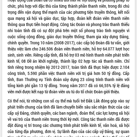
chức, phù hợp với đặc thù của từng thành phần thanh niên, trong đó chú
VIDEO
trọng đến vận dụng thế mạnh của các phương tiện truyền thông, kết nối
qua mạng xã hội và giáo dục, tập hợp, đoàn kết đoàn viên thanh niên
Không có file video nào để phát.
thông qua thực tiễn hoạt động. Công tác Đoàn và phong trào thanh thiếu
nhi toàn tỉnh đã có sự đột phá trên một số phong trào tình nguyện vì
ALBUM ẢNH
cuộc sống cộng đồng, giáo dục truyền thống; tham gia xây dựng Đảng,
chính quyền. Trong 10 năm (2008-2017), các cấp bộ Đoàn đã tư vấn, giới
thiệu việc làm cho 246.506 đoàn viên thanh niên, hỗ trợ 64.077 lượt học
sinh, sinh viên. Riêng cấp tỉnh, đã hỗ trợ 03 mô hình thanh niên phát triển
kinh tế, 08 Đề án khởi nghiệp, thành lập 02 hợp tác xã thanh niên. Chỉ
tính riêng trong nhiệm kỳ 2012-2017, toàn tỉnh đã thực hiện được 2.104
công trình, 5.590 phần việc thanh niên với trị giá hơn 50 tỷ đồng. Cấp
tỉnh, Ban Thường vụ Tỉnh đoàn xây dựng 23 công trình thanh niên với
tổng kinh phí gần 13 tỷ đồng. Trong năm 2017 đã có 66,55% tỷ lệ đảng
viên mới được kết nạp từ đoàn viên ưu tú do tổ chức Đoàn giới thiệu.
LIÊN KẾT WEB
Có thể nói, từ những con số cụ thể mà tuổi trẻ Đắk Lắk đóng góp vào sự
phát triển chung của tỉnh đã làm chuyển biến sâu sắc nhận thức của các
cấp uỷ Đảng, chính quyền, các ban ngành, đoàn thể, các lực lượng xã hội
về vai trò của thanh niên trong thời kỳ mới. Công tác thanh niên đã được
THỐNG KÊ TRUY CẬP
đặt đúng vị trí trong các chương trình phát triển kinh tế, văn hoá, xã hội
của từng địa phương, đơn vị. Sự lãnh đạo của các cấp uỷ Đảng, sự quan
Hôm nay:
30315