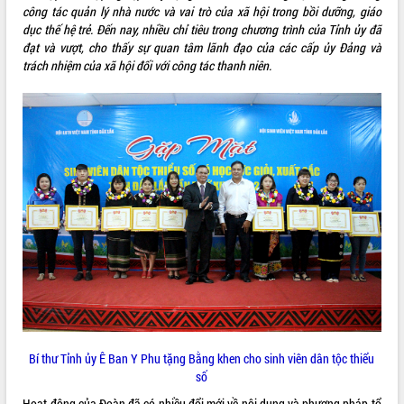
công tác quản lý nhà nước và vai trò của xã hội trong bồi dưỡng, giáo
ĐIỂM TIN VĂN BẢN
dục thế hệ trẻ. Đến nay, nhiều chỉ tiêu trong chương trình của Tỉnh ủy đã
đạt và vượt, cho thấy sự quan tâm lãnh đạo của các cấp ủy Đảng và
QUY HOẠCH - KẾ HOẠCH
trách nhiệm của xã hội đối với công tác thanh niên.
Bí thư Tỉnh ủy Ê Ban Y Phu tặng Bằng khen cho sinh viên dân tộc thiểu
số
Hoạt động của Đoàn đã có nhiều đổi mới về nội dung và phương pháp tổ