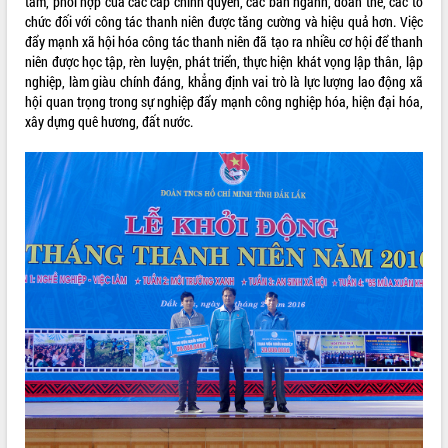
tâm, phối hợp của các cấp chính quyền, các ban ngành, đoàn thể, các tổ
Tất cả:
66075638
chức đối với công tác thanh niên được tăng cường và hiệu quả hơn. Việc
đẩy mạnh xã hội hóa công tác thanh niên đã tạo ra nhiều cơ hội để thanh
niên được học tập, rèn luyện, phát triển, thực hiện khát vọng lập thân, lập
nghiệp, làm giàu chính đáng, khẳng định vai trò là lực lượng lao động xã
hội quan trọng trong sự nghiệp đẩy mạnh công nghiệp hóa, hiện đại hóa,
xây dựng quê hương, đất nước.