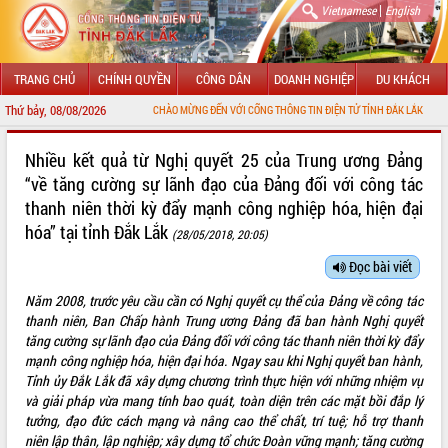
|
Vietnamese
English
TRANG CHỦ
CHÍNH QUYỀN
CÔNG DÂN
DOANH NGHIỆP
DU KHÁCH
Thứ bảy, 08/08/2026
CHÀO MỪNG ĐẾN VỚI CỔNG THÔNG TIN ĐIỆN TỬ TỈNH ĐẮK LẮK
GIỚI THIỆU
Nhiều kết quả từ Nghị quyết 25 của Trung ương Đảng
“về tăng cường sự lãnh đạo của Đảng đối với công tác
LÃNH ĐẠO UBND TỈNH
thanh niên thời kỳ đẩy mạnh công nghiệp hóa, hiện đại
hóa” tại tỉnh Đắk Lắk
TIN TỨC SỰ KIỆN
(28/05/2018, 20:05)
Đọc bài viết
SỞ, BAN, NGÀNH
Năm 2008, trước yêu cầu cần có Nghị quyết cụ thể của Đảng về công tác
UBND CÁC XÃ, PHƯỜNG
thanh niên, Ban Chấp hành Trung ương Đảng đã ban hành Nghị quyết
tăng cường sự lãnh đạo của Đảng đối với công tác thanh niên thời kỳ đẩy
THÔNG TIN CHỈ ĐẠO ĐIỀU HÀNH
mạnh công nghiệp hóa, hiện đại hóa. Ngay sau khi Nghị quyết ban hành,
Tỉnh ủy Đắk Lắk đã xây dựng chương trình thực hiện với những nhiệm vụ
HỆ THỐNG VĂN BẢN
và giải pháp vừa mang tính bao quát, toàn diện trên các mặt bồi đắp lý
tưởng, đạo đức cách mạng và nâng cao thể chất, trí tuệ; hỗ trợ thanh
VĂN BẢN HĐND TỈNH
niên lập thân, lập nghiệp; xây dựng tổ chức Đoàn vững mạnh; tăng cường