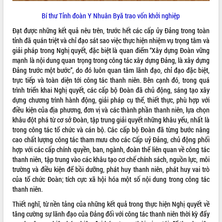
Bí thư Tỉnh đoàn Y Nhuân Byă trao vốn khởi nghiệp
Đạt được những kết quả nêu trên, trước hết các cấp ủy Đảng trong toàn
tỉnh đã quán triệt và chỉ đạo sát sao việc thực hiện nhiệm vụ trọng tâm và
giải pháp trong Nghị quyết, đặc biệt là quan điểm “Xây dựng Đoàn vững
mạnh là nội dung quan trọng trong công tác xây dựng Đảng, là xây dựng
Đảng trước một bước”, do đó luôn quan tâm lãnh đạo, chỉ đạo đặc biệt,
trực tiếp và toàn diện tới công tác thanh niên. Bên cạnh đó, trong quá
trình triển khai Nghị quyết, các cấp bộ Đoàn đã chủ động, sáng tạo xây
dựng chương trình hành động, giải pháp cụ thể, thiết thực, phù hợp với
điều kiện của địa phương, đơn vị và các thành phần thanh niên, lựa chọn
khâu đột phá từ cơ sở Đoàn, tập trung giải quyết những khâu yếu, nhất là
trong công tác tổ chức và cán bộ. Các cấp bộ Đoàn đã từng bước nâng
cao chất lượng công tác tham mưu cho các Cấp uỷ Đảng, chủ động phối
hợp với các cấp chính quyền, ban, ngành, đoàn thể liên quan về công tác
thanh niên, tập trung vào các khâu tạo cơ chế chính sách, nguồn lực, môi
trường và điều kiện để bồi dưỡng, phát huy thanh niên, phát huy vai trò
của tổ chức Đoàn; tích cực xã hội hóa một số nội dung trong công tác
thanh niên.
Thiết nghĩ, từ nền tảng của những kết quả trong thực hiện Nghị quyết về
tăng cường sự lãnh đạo của Đảng đối với công tác thanh niên thời kỳ đẩy