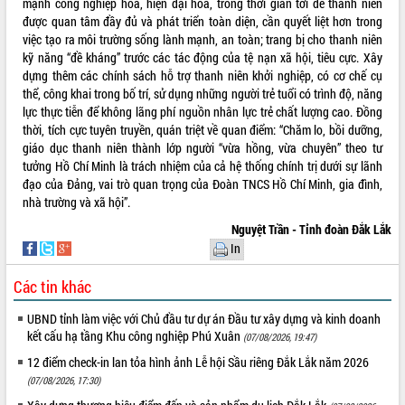
mạnh công nghiệp hóa, hiện đại hóa, trong thời gian tới để thanh niên
được quan tâm đầy đủ và phát triển toàn diện, cần quyết liệt hơn trong
việc tạo ra môi trường sống lành mạnh, an toàn; trang bị cho thanh niên
kỹ năng “đề kháng” trước các tác động của tệ nạn xã hội, tiêu cực. Xây
dựng thêm các chính sách hỗ trợ thanh niên khởi nghiệp, có cơ chế cụ
thể, công khai trong bố trí, sử dụng những người trẻ tuổi có trình độ, năng
lực thực tiễn để không lãng phí nguồn nhân lực trẻ chất lượng cao. Đồng
thời, tích cực tuyên truyền, quán triệt về quan điểm: “Chăm lo, bồi dưỡng,
giáo dục thanh niên thành lớp người “vừa hồng, vừa chuyên” theo tư
tưởng Hồ Chí Minh là trách nhiệm của cả hệ thống chính trị dưới sự lãnh
đạo của Đảng, vai trò quan trọng của Đoàn TNCS Hồ Chí Minh, gia đình,
nhà trường và xã hội”.
Nguyệt Trần - Tỉnh đoàn Đắk Lắk
In
Các tin khác
UBND tỉnh làm việc với Chủ đầu tư dự án Đầu tư xây dựng và kinh doanh
kết cấu hạ tầng Khu công nghiệp Phú Xuân
(07/08/2026, 19:47)
12 điểm check-in lan tỏa hình ảnh Lễ hội Sầu riêng Đắk Lắk năm 2026
(07/08/2026, 17:30)