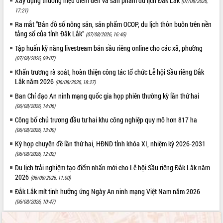
Xây dựng thương hiệu điểm đến và sản phẩm du lịch Đắk Lắk
(07/08/2026,
17:21)
Ra mắt “Bản đồ số nông sản, sản phẩm OCOP, du lịch thôn buôn trên nền
tảng số của tỉnh Đắk Lắk”
(07/08/2026, 16:46)
Tập huấn kỹ năng livestream bán sầu riêng online cho các xã, phường
(07/08/2026, 09:07)
Khẩn trương rà soát, hoàn thiện công tác tổ chức Lễ hội Sầu riêng Đắk
Lắk năm 2026
(06/08/2026, 18:27)
Ban Chỉ đạo An ninh mạng quốc gia họp phiên thường kỳ lần thứ hai
(06/08/2026, 14:06)
Công bố chủ trương đầu tư hai khu công nghiệp quy mô hơn 817 ha
(06/08/2026, 13:00)
Kỳ họp chuyên đề lần thứ hai, HĐND tỉnh khóa XI, nhiệm kỳ 2026-2031
(06/08/2026, 12:02)
Du lịch trải nghiệm tạo điểm nhấn mới cho Lễ hội Sầu riêng Đắk Lắk năm
2026
(06/08/2026, 11:00)
Đắk Lắk mít tinh hưởng ứng Ngày An ninh mạng Việt Nam năm 2026
(06/08/2026, 10:47)