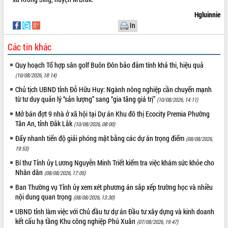
Tất cả:
66144028
Hgluinnie
In
Các tin khác
Quy hoạch Tổ hợp sân golf Buôn Đôn bảo đảm tính khả thi, hiệu quả
(10/08/2026, 18:14)
Chủ tịch UBND tỉnh Đỗ Hữu Huy: Ngành nông nghiệp cần chuyển mạnh
từ tư duy quản lý “sản lượng” sang “gia tăng giá trị”
(10/08/2026, 14:11)
Mở bán đợt 9 nhà ở xã hội tại Dự án Khu đô thị Ecocity Premia Phường
Tân An, tỉnh Đắk Lắk
(10/08/2026, 08:00)
Đẩy nhanh tiến độ giải phóng mặt bằng các dự án trọng điểm
(08/08/2026,
19:53)
Bí thư Tỉnh ủy Lương Nguyễn Minh Triết kiểm tra việc khám sức khỏe cho
Nhân dân
(08/08/2026, 17:05)
Ban Thường vụ Tỉnh ủy xem xét phương án sắp xếp trường học và nhiều
nội dung quan trọng
(08/08/2026, 13:30)
UBND tỉnh làm việc với Chủ đầu tư dự án Đầu tư xây dựng và kinh doanh
kết cấu hạ tầng Khu công nghiệp Phú Xuân
(07/08/2026, 19:47)