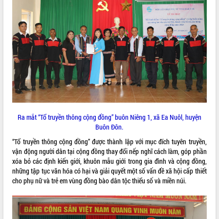
ĐIỂM TIN VĂN BẢN
QUY HOẠCH - KẾ HOẠCH
Ra mắt “Tổ truyền thông cộng đồng” buôn Niêng 1, xã Ea Nuôl, huyện
Buôn Đôn.
“Tổ truyền thông cộng đồng” được thành lập với mục đích tuyên truyền,
vận động người dân tại cộng đồng thay đổi nếp nghĩ cách làm, góp phần
xóa bỏ các định kiến giới, khuôn mẫu giới trong gia đình và cộng đồng,
những tập tục văn hóa có hại và giải quyết một số vấn đề xã hội cấp thiết
cho phụ nữ và trẻ em vùng đồng bào dân tộc thiểu số và miền núi.