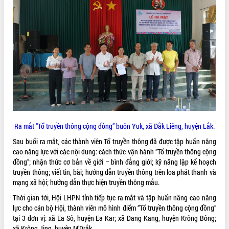
VIDEO
Không có file video nào để phát.
ALBUM ẢNH
Ra mắt “Tổ truyền thông cộng đồng” buôn Yuk, xã Đắk Liêng, huyện Lắk.
Sau buổi ra mắt, các thành viên Tổ truyền thông đã được tập huấn nâng
cao năng lực với các nội dung: cách thức vận hành “Tổ truyền thông cộng
LIÊN KẾT WEB
đồng”; nhận thức cơ bản về giới – bình đẳng giới; kỹ năng lập kế hoạch
truyền thông; viết tin, bài; hướng dẫn truyền thông trên loa phát thanh và
mạng xã hội; hướng dẫn thực hiện truyền thông mẫu.
Thời gian tới, Hội LHPN tỉnh tiếp tục ra mắt và tập huấn nâng cao năng
THỐNG KÊ TRUY CẬP
lực cho cán bộ Hội, thành viên mô hình điểm “Tổ truyền thông cộng đồng”
tại 3 đơn vị: xã Ea Sô, huyện Ea Kar; xã Dang Kang, huyện Krông Bông;
Hôm nay:
30914
xã Krông Jing, huyện M’Drắk.