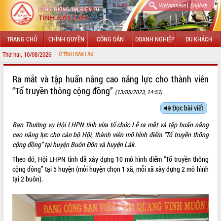
|
Vietnamese
English
TRANG CHỦ
CHÍNH QUYỀN
CÔNG DÂN
DOANH NGHIỆP
DU KHÁCH
Thứ hai, 10/08/2026
CH
GIỚI THIỆU
Ra mắt và tập huấn nâng cao năng lực cho thành viên
“Tổ truyền thông cộng đồng”
(13/05/2023, 14:53)
LÃNH ĐẠO UBND TỈNH
Đọc bài viết
TIN TỨC SỰ KIỆN
Ban Thường vụ Hội LHPN tỉnh vừa tổ chức Lễ ra mắt và tập huấn nâng
SỞ, BAN, NGÀNH
cao năng lực cho cán bộ Hội, thành viên mô hình điểm “Tổ truyền thông
cộng đồng” tại huyện Buôn Đôn và huyện Lắk.
UBND CÁC XÃ, PHƯỜNG
Theo đó, Hội LHPN tỉnh đã xây dựng 10 mô hình điểm “Tổ truyền thông
cộng đồng” tại 5 huyện (mỗi huyện chọn 1 xã, mỗi xã xây dựng 2 mô hình
THÔNG TIN CHỈ ĐẠO ĐIỀU HÀNH
tại 2 buôn).
HỆ THỐNG VĂN BẢN
VĂN BẢN HĐND TỈNH