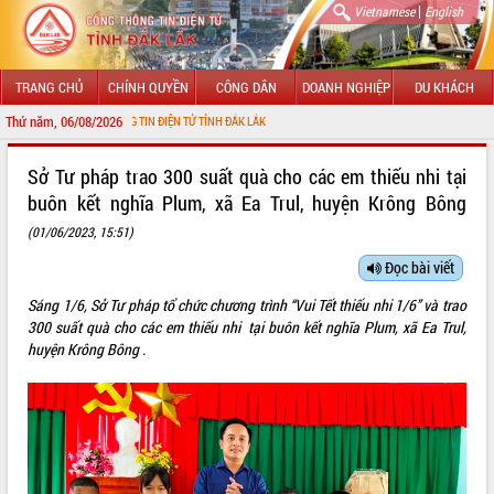
|
Vietnamese
English
TRANG CHỦ
CHÍNH QUYỀN
CÔNG DÂN
DOANH NGHIỆP
DU KHÁCH
Thứ năm, 06/08/2026
 THÔNG TIN ĐIỆN TỬ TỈNH ĐẮK LẮK
GIỚI THIỆU
Sở Tư pháp trao 300 suất quà cho các em thiếu nhi tại
buôn kết nghĩa Plum, xã Ea Trul, huyện Krông Bông
LÃNH ĐẠO UBND TỈNH
(01/06/2023, 15:51)
TIN TỨC SỰ KIỆN
Đọc bài viết
SỞ, BAN, NGÀNH
Sáng 1/6, Sở Tư pháp tổ chức chương trình “Vui Tết thiếu nhi 1/6” và trao
300 suất quà cho các em thiếu nhi tại buôn kết nghĩa Plum, xã Ea Trul,
UBND CÁC XÃ, PHƯỜNG
huyện Krông Bông .
THÔNG TIN CHỈ ĐẠO ĐIỀU HÀNH
HỆ THỐNG VĂN BẢN
VĂN BẢN HĐND TỈNH