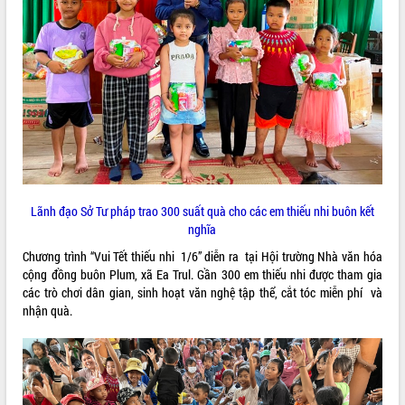
ĐIỂM TIN VĂN BẢN
QUY HOẠCH - KẾ HOẠCH
Lãnh đạo Sở Tư pháp trao 300 suất quà cho các em thiếu nhi buôn kết
nghĩa
Chương trình “Vui Tết thiếu nhi 1/6” diễn ra tại Hội trường Nhà văn hóa
cộng đồng buôn Plum, xã Ea Trul. Gần 300 em thiếu nhi được tham gia
các trò chơi dân gian, sinh hoạt văn nghệ tập thể, cắt tóc miễn phí và
nhận quà.