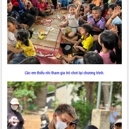
VIDEO
Không có file video nào để phát.
ALBUM ẢNH
Các em thiếu nhi tham gia trò chơi tại chương trình.
LIÊN KẾT WEB
THỐNG KÊ TRUY CẬP
Hôm nay:
22557