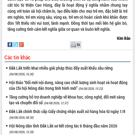
cắt tóc từ thiện Cao Hùng, đây là hoạt động ý nghĩa nhằm chung tay
cùng với toàn xã hội chăm lo, tạo điều kiện cho mọi trẻ em, đặc biệt là trẻ
em nghèo, trẻ em vùng sâu, vùng xa, trẻ em có hoàn cảnh khó khăn được
đón Tết thiếu nhi vui tươi, lành mạnh. Đồng thời tạo mối liên hệ gắn bó,
tăng cường tình cảm kết nghĩa giữa cơ quan và buôn kết nghĩa.
Kim Bảo
In
Các tin khác
Đắk Lắk triển khai nhiều giải pháp thúc đẩy xuất khẩu sầu riêng
(04/08/2026, 16:30)
Hội thảo “Đổi mới nội dung, nâng cao chất lượng sinh hoạt và hoạt động
của Chi hội Nông dân trong tình hình mới”
(04/08/2026, 15:23)
Tăng cường hỗ trợ doanh nghiệp về khoa học, công nghệ, đổi mới sáng
tạo và chuyển đổi số
(04/08/2026, 12:37)
Đắk Lắk chính thức cấp Giấy chứng nhận xuất xứ hàng hóa từ ngày 1/8
(04/08/2026, 08:30)
Hội Nông dân tỉnh Đắk Lắk sơ kết công tác 6 tháng đầu năm 2026
(03/08/2026, 15:28)