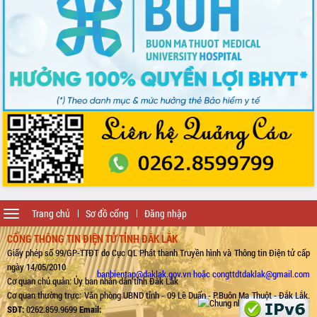
Toggle
Trang chủ
Sơ đồ cổng
Đăng nhập
navigation
CỔNG THÔNG TIN ĐIỆN TỬ TỈNH ĐẮK LẮK
Giấy phép số 99/GP-TTĐT do Cục QL Phát thanh Truyền hình và Thông tin Điện tử cấp
ngày 14/05/2010
banbientap@daklak.gov.vn hoặc congttdtdaklak@gmail.com
Cơ quan chủ quản: Ủy ban nhân dân tỉnh Đắk Lắk
Cơ quan thường trực: Văn phòng UBND tỉnh - 09 Lê Duẩn - P.Buôn Ma Thuột - Đắk Lắk.
SĐT:
0262.859.9699
Email: