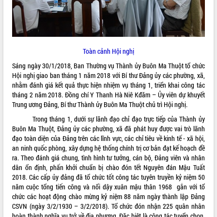
ĐIỂM TIN VĂN BẢN
QUY HOẠCH - KẾ HOẠCH
Toàn cảnh Hội nghị
Sáng ngày 30/1/2018, Ban Thường vụ Thành ủy Buôn Ma Thuột tổ chức
Hội nghị giao ban tháng 1 năm 2018 với Bí thư Đảng ủy các phường, xã,
nhằm đánh giá kết quả thực hiện nhiệm vụ tháng 1, triển khai công tác
tháng 2 năm 2018. Đồng chí Y Thanh Hà Niê Kđăm – Ủy viên dự khuyết
Trung ương Đảng, Bí thư Thành ủy Buôn Ma Thuột chủ trì Hội nghị.
Trong tháng 1, dưới sự lãnh đạo chỉ đạo trực tiếp của Thành ủy
Buôn Ma Thuột, Đảng ủy các phường, xã đã phát huy được vai trò lãnh
đạo toàn diện của Đảng trên các lĩnh vực, các chỉ tiêu về kinh tế - xã hội,
an ninh quốc phòng, xây dựng hệ thống chính trị cơ bản đạt kế hoạch đề
ra. Theo đánh giá chung, tình hình tư tưởng, cán bộ, Đảng viên và nhân
dân ổn định, phấn khởi chuẩn bị chào đón tết Nguyên đán Mậu Tuất
2018. Các cấp ủy đảng đã tổ chức tốt công tác tuyên truyền kỷ niệm 50
năm cuộc tổng tiến công và nổi dậy xuân mậu thân 1968 gắn với tổ
chức các hoạt động chào mừng kỷ niệm 88 năm ngày thành lập Đảng
CSVN (ngày 3/2/1930 – 3/2/2018). Tổ chức đón nhận 225 quân nhân
hoàn thành nghĩa vụ trở về địa phương. Đặc biệt là công tác tuyển chọn,