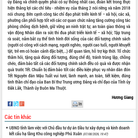
ủy Đảng và chính quyền phải có sự thống nhất cao, đoàn kết trong thực
hiện thắng lợi các chỉ tiêu - nhiệm vụ của tháng 2 nói riêng và năm 2018
nói chung. Bên cạnh công tác chỉ đạo phát triển kinh tế – xã hội, các xã,
phường cần phối hợp tốt với các cơ quan chức năng tăng cường công tác
phòng chống dịch bệnh, giữ vững an ninh trật tự, an toàn giao thông và
vận động Nhân dân ra sức thi đua phát triển kinh tế – xã hội; Tập trung
rà soát, nắm bắt cụ thể tình hình đời sống của các đối tượng chính sách
(người có công với cách mạng, người nghèo, người cao tuổi, người khuyết
tật, trẻ em có hoàn cảnh đặc biệt,...) để quan tâm, hỗ trợ kịp thời. Tổ chức
thăm hỏi, tặng quà đúng đối tượng, đúng chế độ, tránh trùng lặp, chồng
chéo, đảm bảo tất cả các đối tượng chính sách đều có quà và được nhận
quà trước Tết. Chuẩn bị đảm bảo tốt các điều kiện phục vụ nhân dân đón
Tết Nguyên đán Mậu Tuất vui tươi, lành mạnh, an toàn, tiết kiệm, đúng
tinh thần chỉ đạo của Ban Bí thư Trung ương Đảng và chỉ đạo của Tỉnh ủy
Đắk Lắk, Thành ủy Buôn Ma Thuột.
Hương Giang
In
Các tin khác
UBND tỉnh làm việc với Chủ đầu tư dự án Đầu tư xây dựng và kinh doanh
kết cấu hạ tầng Khu công nghiệp Phú Xuân
(07/08/2026, 19:47)