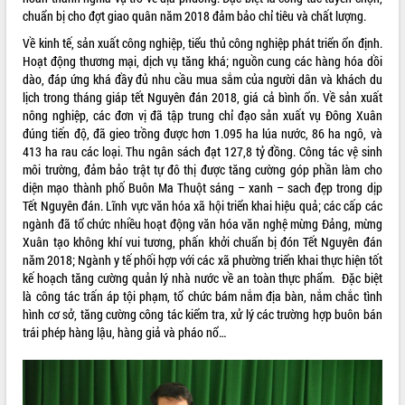
chuẩn bị cho đợt giao quân năm 2018 đảm bảo chỉ tiêu và chất lượng.
VIDEO
Về kinh tế, sản xuất công nghiệp, tiểu thủ công nghiệp phát triển ổn định.
Không có file video nào để phát.
Hoạt động thương mại, dịch vụ tăng khá; nguồn cung các hàng hóa dồi
dào, đáp ứng khá đầy đủ nhu cầu mua sắm của người dân và khách du
ALBUM ẢNH
lịch trong tháng giáp tết Nguyên đán 2018, giá cả bình ổn. Về sản xuất
nông nghiệp, các đơn vị đã tập trung chỉ đạo sản xuất vụ Đông Xuân
đúng tiến độ, đã gieo trồng được hơn 1.095 ha lúa nước, 86 ha ngô, và
413 ha rau các loại. Thu ngân sách đạt 127,8 tỷ đồng. Công tác vệ sinh
môi trường, đảm bảo trật tự đô thị được tăng cường góp phần làm cho
diện mạo thành phố Buôn Ma Thuột sáng – xanh – sach đẹp trong dịp
Tết Nguyên đán. Lĩnh vực văn hóa xã hội triển khai hiệu quả; các cấp các
ngành đã tổ chức nhiều hoạt động văn hóa văn nghệ mừng Đảng, mừng
Xuân tạo không khí vui tương, phấn khởi chuẩn bị đón Tết Nguyên đán
năm 2018; Ngành y tế phối hợp với các xã phường triển khai thực hiện tốt
LIÊN KẾT WEB
kế hoạch tăng cường quản lý nhà nước về an toàn thực phẩm. Đặc biệt
là công tác trấn áp tội phạm, tổ chức bám nắm địa bàn, nắm chắc tình
hình cơ sở, tăng cường công tác kiểm tra, xử lý các trường hợp buôn bán
trái phép hàng lậu, hàng giả và pháo nổ…
THỐNG KÊ TRUY CẬP
Hôm nay:
31036