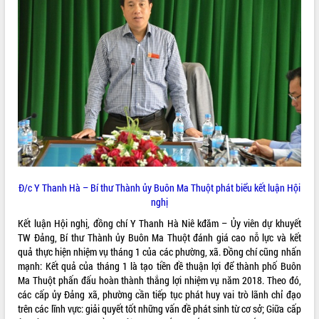
Tất cả:
66043776
Đ/c Y Thanh Hà – Bí thư Thành ủy Buôn Ma Thuột phát biểu kết luận Hội
nghị
Kết luận Hội nghị, đồng chí Y Thanh Hà Niê kđăm – Ủy viên dự khuyết
TW Đảng, Bí thư Thành ủy Buôn Ma Thuột đánh giá cao nỗ lực và kết
quả thực hiện nhiệm vụ tháng 1 của các phường, xã. Đồng chí cũng nhấn
mạnh: Kết quả của tháng 1 là tạo tiền đề thuận lợi để thành phố Buôn
Ma Thuột phấn đấu hoàn thành thắng lợi nhiệm vụ năm 2018. Theo đó,
các cấp ủy Đảng xã, phường cần tiếp tục phát huy vai trò lãnh chỉ đạo
trên các lĩnh vực: giải quyết tốt những vấn đề phát sinh từ cơ sở; Giữa cấp