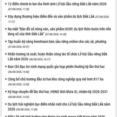
12 điểm check-in lan tỏa hình ảnh Lễ hội Sầu riêng Đắk Lắk năm 2026
(07/08/2026, 17:30)
Xây dựng thương hiệu điểm đến và sản phẩm du lịch Đắk Lắk
(07/08/2026,
17:21)
Ra mắt “Bản đồ số nông sản, sản phẩm OCOP, du lịch thôn buôn trên nền
tảng số của tỉnh Đắk Lắk”
(07/08/2026, 16:46)
Tập huấn kỹ năng livestream bán sầu riêng online cho các xã, phường
(07/08/2026, 09:07)
Khẩn trương rà soát, hoàn thiện công tác tổ chức Lễ hội Sầu riêng Đắk
Lắk năm 2026
(06/08/2026, 18:27)
Ban Chỉ đạo An ninh mạng quốc gia họp phiên thường kỳ lần thứ hai
(06/08/2026, 14:06)
Công bố chủ trương đầu tư hai khu công nghiệp quy mô hơn 817 ha
(06/08/2026, 13:00)
Kỳ họp chuyên đề lần thứ hai, HĐND tỉnh khóa XI, nhiệm kỳ 2026-2031
(06/08/2026, 12:02)
Du lịch trải nghiệm tạo điểm nhấn mới cho Lễ hội Sầu riêng Đắk Lắk năm
2026
(06/08/2026, 11:00)
Đắk Lắk mít tinh hưởng ứng Ngày An ninh mạng Việt Nam năm 2026