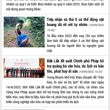
nhiệm vụ quý I và triển khai nhiệm vụ quý II năm 2023; thực hiện một số
VIDEO
nội dung quan trọng khác.
Không có file video nào để phát.
Tiếp nhận và thả 5 cá thể động vật
hoang dã về với tự nhiên
(19/04/2023,
ALBUM ẢNH
15:45)
Từ đầu năm 2023 đến nay, Chi cục Kiểm
lâm tỉnh đã tiếp nhận 5 cá thể động vật
hoang dã do người dân tự nguyện giao
nộp.
Đắk Lắk đề xuất Chính phủ Pháp hỗ
trợ quảng bá văn hóa, du lịch và bảo
tồn, phát huy di sản
(19/04/2023, 15:23)
LIÊN KẾT WEB
Trong khuôn khổ Hội thảo chuyên đề “Văn
hóa, Di sản và Du lịch” tổ chức vào ngày
14/4/2023, tỉnh Đắk Lắk đề xuất Chính phủ, các tổ chức, cá nhân của
Cộng hòa Pháp quan tâm hỗ trợ trong lĩnh vực trùng tu các công trình
kiến trúc, sưu tầm tư liệu, bảo tồn và phát huy giá trị di sản văn hóa, phát
THỐNG KÊ TRUY CẬP
triển công nghiệp văn hóa và hợp tác phát triển du lịch.
Hôm nay:
4946