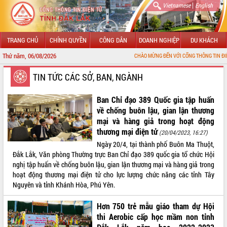
|
Vietnamese
English
TRANG CHỦ
CHÍNH QUYỀN
CÔNG DÂN
DOANH NGHIỆP
DU KHÁCH
Thứ năm, 06/08/2026
CHÀO MỪNG ĐẾN VỚI CỔNG THÔNG TIN ĐIỆN TỬ TỈNH ĐẮK
GIỚI THIỆU
TIN TỨC CÁC SỞ, BAN, NGÀNH
LÃNH ĐẠO UBND TỈNH
Ban Chỉ đạo 389 Quốc gia tập huấn
về chống buôn lậu, gian lận thương
TIN TỨC SỰ KIỆN
mại và hàng giả trong hoạt động
thương mại điện tử
(20/04/2023, 16:27)
SỞ, BAN, NGÀNH
Ngày 20/4, tại thành phố Buôn Ma Thuột,
Đắk Lắk, Văn phòng Thường trực Ban Chỉ đạo 389 quốc gia tổ chức Hội
UBND CÁC XÃ, PHƯỜNG
nghị tập huấn về chống buôn lậu, gian lận thương mại và hàng giả trong
hoạt động thương mại điện tử cho lực lượng chức năng các tỉnh Tây
THÔNG TIN CHỈ ĐẠO ĐIỀU HÀNH
Nguyên và tỉnh Khánh Hòa, Phú Yên.
HỆ THỐNG VĂN BẢN
Hơn 750 trẻ mẫu giáo tham dự Hội
thi Aerobic cấp học mầm non tỉnh
VĂN BẢN HĐND TỈNH