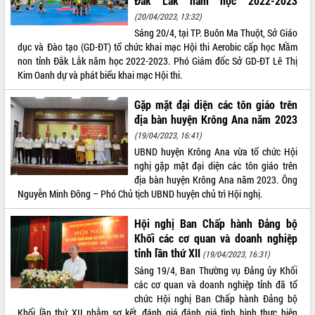
Đắk Lắk năm học 2022-2023
(20/04/2023, 13:32)
ĐIỂM TIN VĂN BẢN
Sáng 20/4, tại TP. Buôn Ma Thuột, Sở Giáo
dục và Đào tạo (GD-ĐT) tổ chức khai mạc Hội thi Aerobic cấp học Mầm
QUY HOẠCH - KẾ HOẠCH
non tỉnh Đắk Lắk năm học 2022-2023. Phó Giám đốc Sở GD-ĐT Lê Thị
Kim Oanh dự và phát biểu khai mạc Hội thi.
Gặp mặt đại diện các tôn giáo trên
địa bàn huyện Krông Ana năm 2023
(19/04/2023, 16:41)
UBND huyện Krông Ana vừa tổ chức Hội
nghị gặp mặt đại diện các tôn giáo trên
địa bàn huyện Krông Ana năm 2023. Ông
Nguyễn Minh Đông – Phó Chủ tịch UBND huyện chủ trì Hội nghị.
Hội nghị Ban Chấp hành Đảng bộ
Khối các cơ quan và doanh nghiệp
tỉnh lần thứ XII
(19/04/2023, 16:31)
Sáng 19/4, Ban Thường vụ Đảng ủy Khối
các cơ quan và doanh nghiệp tỉnh đã tổ
chức Hội nghị Ban Chấp hành Đảng bộ
Khối lần thứ XII nhằm sơ kết, đánh giá đánh giá tình hình thực hiện