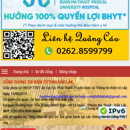
Toggle
Trang chủ
Sơ đồ cổng
Đăng nhập
navigation
CỔNG THÔNG TIN ĐIỆN TỬ TỈNH ĐẮK LẮK
Giấy phép số 99/GP-TTĐT do Cục QL Phát thanh Truyền hình và Thông tin Điện tử cấp
ngày 14/05/2010
banbientap@daklak.gov.vn hoặc congttdtdaklak@gmail.com
Cơ quan chủ quản: Ủy ban nhân dân tỉnh Đắk Lắk
Cơ quan thường trực: Văn phòng UBND tỉnh - 09 Lê Duẩn - P.Buôn Ma Thuột - Đắk Lắk.
SĐT:
0262.859.9699
Email:
Ghi rõ nguồn tin "http://daklak.gov.vn" khi phát hành lại các thông tin từ Cổng TTĐT
này