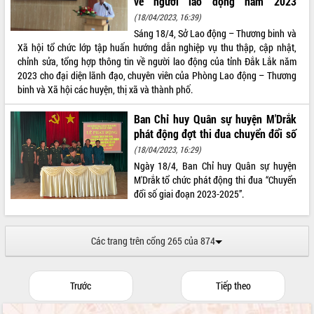
về người lao động năm 2023
(18/04/2023, 16:39)
Sáng 18/4, Sở Lao động – Thương binh và
Xã hội tổ chức lớp tập huấn hướng dẫn nghiệp vụ thu thập, cập nhật,
chỉnh sửa, tổng hợp thông tin về người lao động của tỉnh Đắk Lắk năm
2023 cho đại diện lãnh đạo, chuyên viên của Phòng Lao động – Thương
binh và Xã hội các huyện, thị xã và thành phố.
Ban Chỉ huy Quân sự huyện M'Drắk
phát động đợt thi đua chuyển đổi số
(18/04/2023, 16:29)
Ngày 18/4, Ban Chỉ huy Quân sự huyện
M'Drắk tổ chức phát động thi đua “Chuyển
đổi số giai đoạn 2023-2025”.
Các trang trên cổng 265 của 874
Trước
Tiếp theo