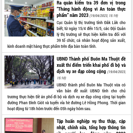
Ra quân kiểm tra 39 đơn vị trong
Tất cả:
66017686
“Tháng hành động vì An toàn thực
phẩm” năm 2023
(19/04/2023, 15:19)
Cục Quản lý thị trường tỉnh Đắk Lắk cho
biết, từ ngày 15/4 đến 15/5, các Đội Quản
lý thị trường sẽ thực hiện kiểm tra đối với
39 tổ chức, cá nhân hoạt động sản xuất,
kinh doanh mặt hàng thực phẩm trên địa bàn toàn tỉnh.
UBND Thành phố Buôn Ma Thuột đề
xuất thí điểm triển khai phố đi bộ và
dịch vụ xe đạp công cộng
(19/04/2023,
15:10)
UBND thành phố Buôn Ma Thuột vừa có
văn bản đề xuất UBND tỉnh cho chủ
trương thực hiện Đề án phố đi bộ và dịch vụ xe đạp công cộng tại tuyến
đường Phan Đình Giót và tuyến vỉa hè đường Lê Hồng Phong. Thời gian
hoạt động từ 18h hôm trước đến 05h ngày hôm sau.
Tập huấn nghiệp vụ thu thập, cập
nhật, chỉnh sửa, tổng hợp thông tin