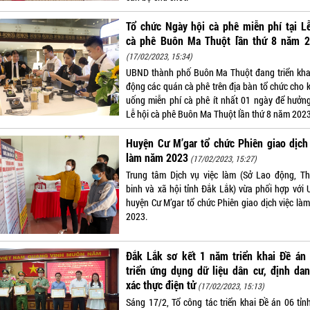
Tổ chức Ngày hội cà phê miễn phí tại L
cà phê Buôn Ma Thuột lần thứ 8 năm 2
(17/02/2023, 15:34)
UBND thành phố Buôn Ma Thuột đang triển kha
động các quán cà phê trên địa bàn tổ chức cho 
uống miễn phí cà phê ít nhất 01 ngày để hưởn
Lễ hội cà phê Buôn Ma Thuột lần thứ 8 năm 2023
Huyện Cư M’gar tổ chức Phiên giao dịch
làm năm 2023
(17/02/2023, 15:27)
Trung tâm Dịch vụ việc làm (Sở Lao động, T
binh và xã hội tỉnh Đắk Lắk) vừa phối hợp với
huyện Cư M’gar tổ chức Phiên giao dịch việc là
2023.
Đắk Lắk sơ kết 1 năm triển khai Đề án 
triển ứng dụng dữ liệu dân cư, định da
xác thực điện tử
(17/02/2023, 15:13)
Sáng 17/2, Tổ công tác triển khai Đề án 06 tỉn