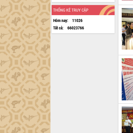
THỐNG KÊ TRUY CẬP
Hôm nay:
11026
Tất cả:
66023766