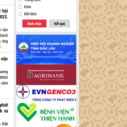
Kém
ễ hội
Rất kém
023.
Bình chọn
Kết quả
i vận
khách
g ứng
.
 việc
hương
 UBND
m năm
phát
nh và
h Đắk