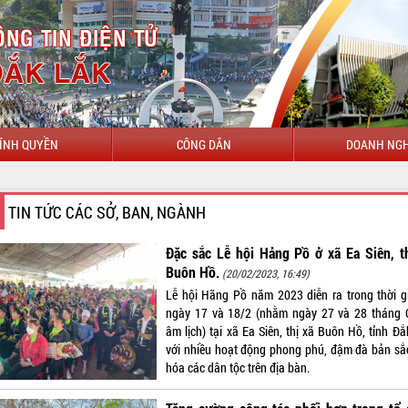
ÍNH QUYỀN
CÔNG DÂN
DOANH NGH
TIN TỨC CÁC SỞ, BAN, NGÀNH
Đặc sắc Lễ hội Hảng Pồ ở xã Ea Siên, t
Buôn Hồ.
(20/02/2023, 16:49)
Lễ hội Hãng Pồ năm 2023 diễn ra trong thời g
ngày 17 và 18/2 (nhằm ngày 27 và 28 tháng 
âm lịch) tại xã Ea Siên, thị xã Buôn Hồ, tỉnh Đ
với nhiều hoạt động phong phú, đậm đà bản sắ
hóa các dân tộc trên địa bàn.