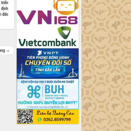
 triển
, định
n đến
cùng →