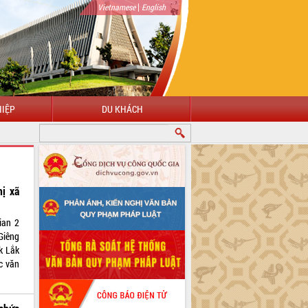
|
Vietnamese
English
IỆP
DU KHÁCH
hị xã
ian 2
Giêng
ắk Lắk
c văn