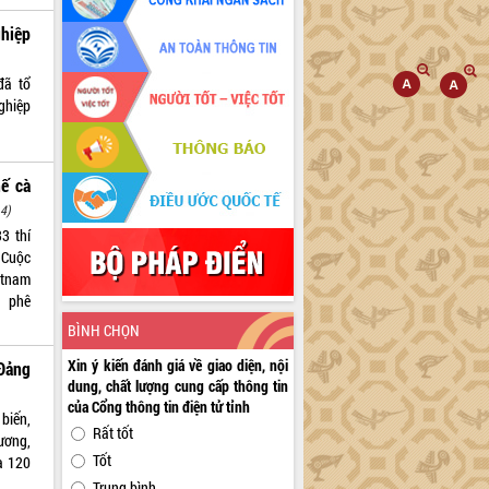
hiệp
đã tổ
ghiệp
hế cà
4)
3 thí
 Cuộc
etnam
à phê
BÌNH CHỌN
Xin ý kiến đánh giá về giao diện, nội
 Đảng
dung, chất lượng cung cấp thông tin
của Cổng thông tin điện tử tỉnh
biến,
Rất tốt
ương,
Tốt
a 120
Trung bình