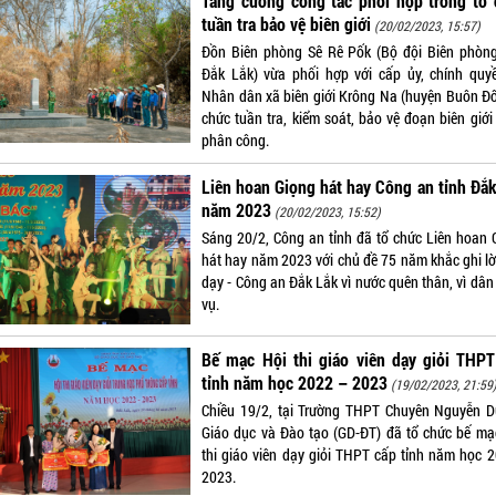
Tăng cường công tác phối hợp trong tổ 
tuần tra bảo vệ biên giới
(20/02/2023, 15:57)
Đồn Biên phòng Sê Rê Pốk (Bộ đội Biên phòng
Đắk Lắk) vừa phối hợp với cấp ủy, chính quy
Nhân dân xã biên giới Krông Na (huyện Buôn Đô
chức tuần tra, kiểm soát, bảo vệ đoạn biên giới
phân công.
Liên hoan Giọng hát hay Công an tỉnh Đắ
năm 2023
(20/02/2023, 15:52)
Sáng 20/2, Công an tỉnh đã tổ chức Liên hoan 
hát hay năm 2023 với chủ đề 75 năm khắc ghi lờ
dạy - Công an Đắk Lắk vì nước quên thân, vì dân
vụ.
Bế mạc Hội thi giáo viên dạy giỏi THPT
tỉnh năm học 2022 – 2023
(19/02/2023, 21:59
Chiều 19/2, tại Trường THPT Chuyên Nguyễn D
Giáo dục và Đào tạo (GD-ĐT) đã tổ chức bế mạ
thi giáo viên dạy giỏi THPT cấp tỉnh năm học 2
2023.