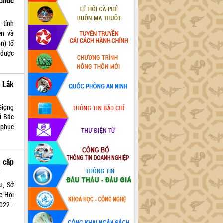
chức
 tỉnh
ền và
n) tổ
 được
k Lắk
Giọng
i Bác
 phục
 cấp
)
u, Sở
c Hội
022 -