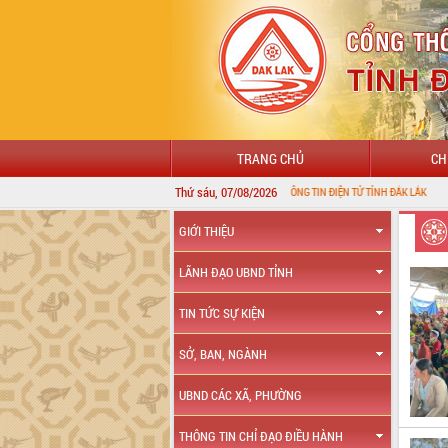
TRANG CHỦ
CH
Thứ sáu, 07/08/2026
CHÀO MỪNG ĐẾN VỚI CỔNG THÔNG TIN ĐIỆN TỬ TỈNH ĐẮK LẮK
GIỚI THIỆU
LÃNH ĐẠO UBND TỈNH
TIN TỨC SỰ KIỆN
SỞ, BAN, NGÀNH
UBND CÁC XÃ, PHƯỜNG
THÔNG TIN CHỈ ĐẠO ĐIỀU HÀNH