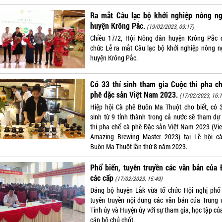
Ra mắt Câu lạc bộ khởi nghiệp nông ng
huyện Krông Pắc.
(19/02/2023, 09:17)
Chiều 17/2, Hội Nông dân huyện Krông Pắc 
chức Lễ ra mắt Câu lạc bộ khởi nghiệp nông n
huyện Krông Pắc.
Có 33 thí sinh tham gia Cuộc thi pha c
phê đặc sản Việt Nam 2023.
(17/02/2023, 16:1
Hiệp hội Cà phê Buôn Ma Thuột cho biết, có 3
sinh từ 9 tỉnh thành trong cả nước sẽ tham dự
thi pha chế cà phê Đặc sản Việt Nam 2023 (Vi
Amazing Brewing Master 2023) tại Lễ hội c
Buôn Ma Thuột lần thứ 8 năm 2023.
Phổ biến, tuyên truyền các văn bản của
các cấp
(17/02/2023, 15:49)
Đảng bộ huyện Lắk vừa tổ chức Hội nghị phổ 
tuyên truyền nội dung các văn bản của Trung 
Tỉnh ủy và Huyện ủy với sự tham gia, học tập củ
cán bộ chủ chốt.