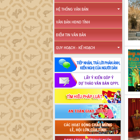
HỆ THỐNG VĂN BẢN
VĂN BẢN HĐND TỈNH
ĐIỂM TIN VĂN BẢN
QUY HOẠCH - KẾ HOẠCH