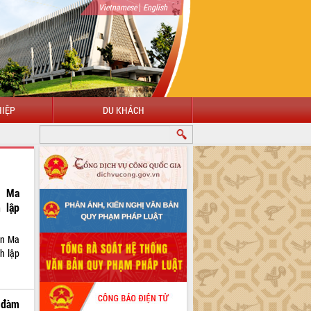
|
Vietnamese
English
IỆP
DU KHÁCH
n Ma
 lập
ôn Ma
h lập
 đàm