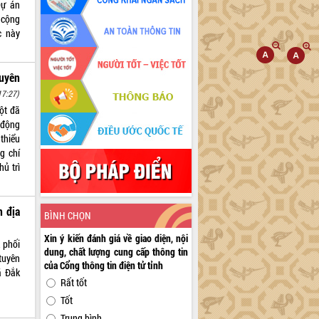
Dự án
 cộng
c này
uyên
17:27)
ột đã
 động
thiểu
g chí
ủ trì
n địa
BÌNH CHỌN
Xin ý kiến đánh giá về giao diện, nội
 phối
dung, chất lượng cung cấp thông tin
tuyên
của Cổng thông tin điện tử tỉnh
ã Đắk
Rất tốt
Tốt
Trung bình