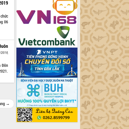
2019
 chức
ng 06
Buôn
/2019,
n Đôn
2021.
cùng →