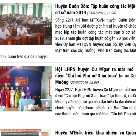
Huyện Buôn Đôn: Tập huấn công tác Mặt 
cơ sở năm 2019
(23/07/2019, 16:30)
Sáng 22/7, Uỷ ban MTTQVN huyện Buôn Đôn
hợp Trung tâm Bồi dưỡng chính trị huyện tổ chức
mạc lớp tập huấn công tác mặt trận ở cơ s
2019. Tham gia đợt tập huấn có gần 90 học viên 
viên Ủy ban MTTQVN huyện; cán bộ, ủy viên Ủ
Mặt trận các xã; Trưởng, Phó Ban Công tác Mặt
hôn, buôn trên địa bàn huyện.
Hội LHPN huyện Cư M'gar ra mắt mô 
điểm "Chi hội Phụ nữ 3 an toàn" tại xã Cư
Mnông
(23/07/2019, 08:06)
Ngày 22/7, Hội LHPN huyện Cư M'gar ra mắt mô
điểm “Chi hội Phụ nữ 3 an toàn” tại thôn 4, xã C
Mnông với sự tham gia của đại biểu là đại diện c
chính quyền, các đoàn thể của xã, Ban Chủ nhi
các thành viên tham gia mô hình “Chi hội Phụ n
.
Huyện M’Đrắk triển khai nhiệm vụ Quân