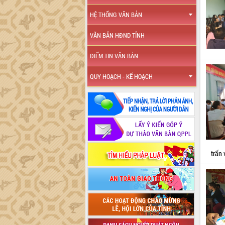
HỆ THỐNG VĂN BẢN
VĂN BẢN HĐND TỈNH
ĐIỂM TIN VĂN BẢN
QUY HOẠCH - KẾ HOẠCH
trấn 