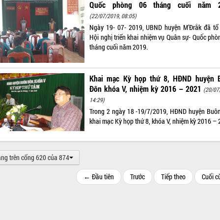
Quốc phòng 06 tháng cuối năm 
(22/07/2019, 08:05)
Ngày 19- 07- 2019, UBND huyện M’Đrắk đã tổ
Hội nghị triển khai nhiệm vụ Quân sự- Quốc phò
tháng cuối năm 2019.
Khai mạc Kỳ họp thứ 8, HĐND huyện 
Đôn khóa V, nhiệm kỳ 2016 – 2021
(20/07
14:29)
Trong 2 ngày 18 -19/7/2019, HĐND huyện Buô
khai mạc Kỳ họp thứ 8, khóa V, nhiệm kỳ 2016 – 
ang trên cổng 620 của 874
← Đầu tiên
Trước
Tiếp theo
Cuối 