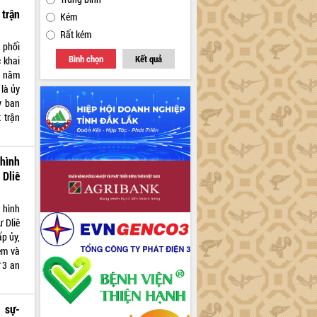
trận
Kém
Rất kém
 phối
Bình chọn
Kết quả
 khai
ở năm
là ủy
y ban
 trận
hình
 Dliê
 hình
ư Dliê
ấp ủy,
ệm và
ữ 3 an
 sự-