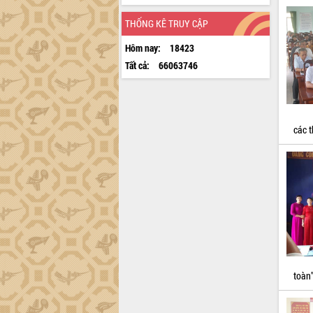
THỐNG KÊ TRUY CẬP
Hôm nay:
18423
Tất cả:
66063746
các t
toàn”