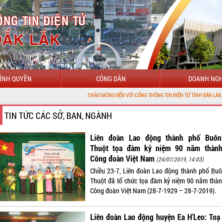
ÍNH QUYỀN
CÔNG DÂN
DOANH NGH
CHÀO MỪNG ĐẾN VỚI CỔNG THÔNG TIN ĐIỆN TỬ TỈNH ĐẮK LẮK
TIN TỨC CÁC SỞ, BAN, NGÀNH
Liên đoàn Lao động thành phố Buô
Thuột tọa đàm kỷ niệm 90 năm thành
Công đoàn Việt Nam
(24/07/2019, 14:03)
Chiều 23-7, Liên đoàn Lao động thành phố Bu
Thuột đã tổ chức tọa đàm kỷ niệm 90 năm thàn
Công đoàn Việt Nam (28-7-1929 – 28-7-2019).
Liên đoàn Lao động huyện Ea H'Leo: Toạ