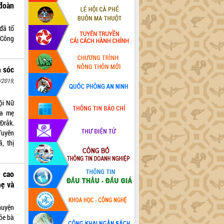
đoàn
đã tổ
 Công
m sóc
/2019,
ội Nữ
ha mẹ
Đrắk.
Tuyên
, thị
g cao
ẹ và
huyện
ỏe bà