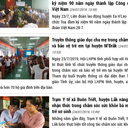
kỷ niệm 90 năm ngày thành lập Công 
Việt Nam
(24/07/2019, 13:59)
Ngày 23/7, Liên đoàn lao động huyện Ea H'Leo 
chức Toạ đàm kỷ niệm 90 năm ngày thành lập
đoàn Việt Nam 28-7.
Truyền thông giáo dục cha mẹ trong chă
và bảo vệ trẻ em tại huyện M’Đrắk
(24/07
13:53)
Ngày 23/7/2019, Hội LHPN tỉnh phối hợp với H
trí thức tỉnh tổ chức truyền thông giáo dục c
trong chăm sóc và bảo vệ trẻ em tại huyện M’
Tham dự buổi truyền thông có đại diện Ban 
giáo Tỉnh ủy; cán bộ Hội LHPN tỉnh, huyện, xã
và hơn 70 hộ gia đình trên địa bàn.
Trạm Y tế xã Buôn Triết, huyện Lắk nân
nhận thức trong chăm sóc sức khỏe bà m
trẻ sơ sinh
(24/07/2019, 13:49)
Những năm gần đây, Trạm Y tế xã Buôn Triết, 
Lắk luôn thực hiện tốt công tác chăm sóc sức kh