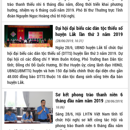
trào thanh thiếu nhi 6 tháng đầu năm, đồng thời triển khai phương
VIDEO
hướng, nhiệm vụ 6 tháng cuối năm 2019. Phó Bí thư Thường trực Tỉnh
đoàn Nguyễn Ngọc Hoàng chủ trì Hội nghị.
Không có file video nào để phát.
Đại hội đại biểu các dân tộc thiểu số
ALBUM ẢNH
huyện Lắk lần thứ 3 năm 2019
(28/06/2019, 16:31)
Ngày 28/6, UBND huyện Lắk tổ chức Đại
hội đại biểu các dân tộc thiểu số (DTTS) huyện lần thứ 3 năm 2019. Dự
Đại hội có các đồng chí Y Wơn Buôn Krông, Phó Trưởng Ban Dân tộc
tỉnh; Đồng chí Đỗ Quốc Hương, Bí thư Huyện ủy; cùng lãnh đạo HĐND,
UBND,UBMTTQ huyện và hơn 150 đại biểu chính thức đại diện cho gần
48.000 đồng bào DTTS thuộc 16 dân tộc đang sinh sống trên địa bàn
huyện Lắk.
LIÊN KẾT WEB
Sơ kết phong trào thanh niên 6
tháng đầu năm năm 2019
(28/06/2019,
16:06)
Sáng 28/6, Hội LHTN Việt Nam tỉnh tổ
THỐNG KÊ TRUY CẬP
chức Hội nghị sơ kết công tác Hội và
phong trào thanh niên 6 tháng đầu năm
Hôm nay:
4640