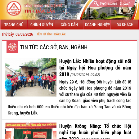
|
Vietnamese
English
TRANG CHỦ
CHÍNH QUYỀN
CÔNG DÂN
DOANH NGHIỆP
DU KHÁCH
Thứ bảy, 08/08/2026
HÔNG TIN ĐIỆN TỬ TỈNH ĐẮK LẮK
GIỚI THIỆU
TIN TỨC CÁC SỞ, BAN, NGÀNH
LÃNH ĐẠO UBND TỈNH
Huyện Lắk: Nhiều hoạt động sôi nổi
tại Ngày hội Hoa phượng đỏ năm
TIN TỨC SỰ KIỆN
2019
(01/07/2019, 09:02)
Ngày 29-6, Hội đồng Đội huyện Lắk đã tổ
SỞ, BAN, NGÀNH
chức Ngày hội Hoa phượng đỏ năm 2019
với sự tham gia của 40 tình nguyện viên là
UBND CÁC XÃ, PHƯỜNG
cán bộ Đoàn, giáo viên phụ trách công tác
thiếu nhi và hơn 600 em thiếu nhi trên địa bàn xã Yang Tao và xã Bông
THÔNG TIN CHỈ ĐẠO ĐIỀU HÀNH
Krang, huyện Lắk.
HỆ THỐNG VĂN BẢN
Huyện Krông Năng: Tổ chức Hội
nghị tập huấn phổ biến pháp luật
VĂN BẢN HĐND TỈNH
năm 2019