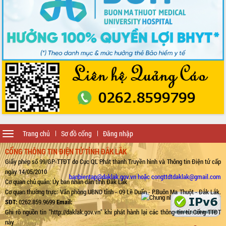
Toggle
Trang chủ
Sơ đồ cổng
Đăng nhập
navigation
CỔNG THÔNG TIN ĐIỆN TỬ TỈNH ĐẮK LẮK
Giấy phép số 99/GP-TTĐT do Cục QL Phát thanh Truyền hình và Thông tin Điện tử cấp
ngày 14/05/2010
banbientap@daklak.gov.vn hoặc congttdtdaklak@gmail.com
Cơ quan chủ quản: Ủy ban nhân dân tỉnh Đắk Lắk
Cơ quan thường trực: Văn phòng UBND tỉnh - 09 Lê Duẩn - P.Buôn Ma Thuột - Đắk Lắk.
SĐT:
0262.859.9699
Email:
Ghi rõ nguồn tin "http://daklak.gov.vn" khi phát hành lại các thông tin từ Cổng TTĐT
này