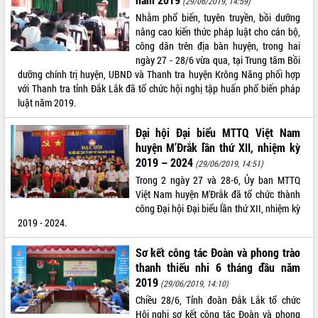
(29/06/2019, 14:59)
Nhằm phổ biến, tuyên truyền, bồi dưỡng
ĐIỂM TIN VĂN BẢN
nâng cao kiến thức pháp luật cho cán bộ,
công dân trên địa bàn huyện, trong hai
QUY HOẠCH - KẾ HOẠCH
ngày 27 - 28/6 vừa qua, tại Trung tâm Bồi
dưỡng chính trị huyện, UBND và Thanh tra huyện Krông Năng phối hợp
với Thanh tra tỉnh Đắk Lắk đã tổ chức hội nghị tập huấn phổ biến pháp
luật năm 2019.
Đại hội Đại biểu MTTQ Việt Nam
huyện M’Đrắk lần thứ XII, nhiệm kỳ
2019 – 2024
(29/06/2019, 14:51)
Trong 2 ngày 27 và 28-6, Ủy ban MTTQ
Việt Nam huyện M’Đrắk đã tổ chức thành
công Đại hội Đại biểu lần thứ XII, nhiệm kỳ
2019 - 2024.
Sơ kết công tác Đoàn và phong trào
thanh thiếu nhi 6 tháng đầu năm
2019
(29/06/2019, 14:10)
Chiều 28/6, Tỉnh đoàn Đắk Lắk tổ chức
Hội nghị sơ kết công tác Đoàn và phong