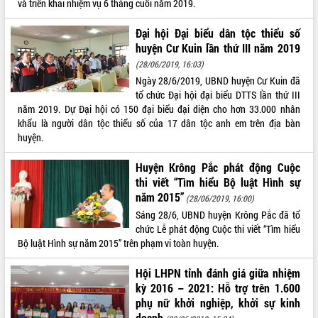
và triển khai nhiệm vụ 6 tháng cuối năm 2019.
Tất cả:
66090308
Đại hội Đại biểu dân tộc thiểu số
huyện Cư Kuin lần thứ III năm 2019
(28/06/2019, 16:03)
Ngày 28/6/2019, UBND huyện Cư Kuin đã
tổ chức Đại hội đại biểu DTTS lần thứ III
năm 2019. Dự Đại hội có 150 đại biểu đại diện cho hơn 33.000 nhân
khẩu là người dân tộc thiểu số của 17 dân tộc anh em trên địa bàn
huyện.
Huyện Krông Pắc phát động Cuộc
thi viết “Tìm hiểu Bộ luật Hình sự
năm 2015”
(28/06/2019, 16:00)
Sáng 28/6, UBND huyện Krông Pắc đã tổ
chức Lễ phát động Cuộc thi viết “Tìm hiểu
Bộ luật Hình sự năm 2015” trên phạm vi toàn huyện.
Hội LHPN tỉnh đánh giá giữa nhiệm
kỳ 2016 – 2021: Hỗ trợ trên 1.600
phụ nữ khởi nghiệp, khởi sự kinh
doanh