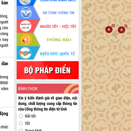
 bàn
Bông,
người
g còn
 công
n nay
người
 đàn
trong
 UBND
m năm
BÌNH CHỌN
Xin ý kiến đánh giá về giao diện, nội
dung, chất lượng cung cấp thông tin
của Cổng thông tin điện tử tỉnh
động
Rất tốt
Tốt
 chức
Trung bình