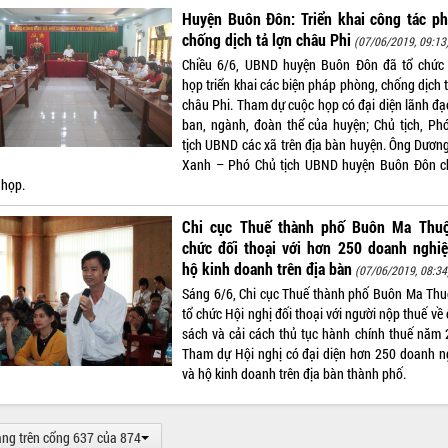
Huyện Buôn Đôn: Triển khai công tác ph
chống dịch tả lợn châu Phi
(07/06/2019, 09:13
Chiều 6/6, UBND huyện Buôn Đôn đã tổ chức
họp triển khai các biện pháp phòng, chống dịch 
châu Phi. Tham dự cuộc họp có đại diện lãnh đạ
ban, ngành, đoàn thể của huyện; Chủ tịch, Ph
tịch UBND các xã trên địa bàn huyện. Ông Dươn
Xanh – Phó Chủ tịch UBND huyện Buôn Đôn ch
 họp.
Chi cục Thuế thành phố Buôn Ma Thuộ
chức đối thoại với hơn 250 doanh nghiệ
hộ kinh doanh trên địa bàn
(07/06/2019, 08:34
Sáng 6/6, Chi cục Thuế thành phố Buôn Ma Thu
tổ chức Hội nghị đối thoại với người nộp thuế về
sách và cải cách thủ tục hành chính thuế năm 
Tham dự Hội nghị có đại diện hơn 250 doanh n
và hộ kinh doanh trên địa bàn thành phố.
ang trên cổng 637 của 874