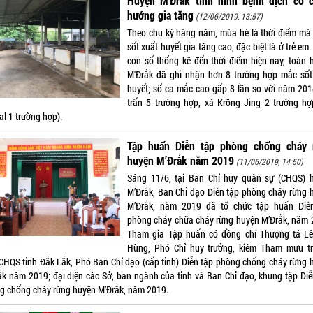
Huyện M'Đrắk tình hình bệnh dịch có c
hướng gia tăng
(12/06/2019, 13:57)
Theo chu kỳ hàng năm, mùa hè là thời điểm mà
sốt xuất huyết gia tăng cao, đặc biệt là ở trẻ em
con số thống kê đến thời điểm hiện nay, toàn 
M'Đrắk đã ghi nhận hơn 8 trường hợp mắc sốt
huyết; số ca mắc cao gấp 8 lần so với năm 2018
trấn 5 trường hợp, xã Krông Jing 2 trường hợ
al 1 trường hợp).
Tập huấn Diễn tập phòng chống cháy 
huyện M’Đrắk năm 2019
(11/06/2019, 14:50)
Sáng 11/6, tại Ban Chỉ huy quân sự (CHQS) 
M’Đrắk, Ban Chỉ đạo Diễn tập phòng cháy rừng 
M’Đrắk, năm 2019 đã tổ chức tập huấn Diễ
phòng cháy chữa cháy rừng huyện M’Đrắk, năm 
Tham gia Tập huấn có đồng chí Thượng tá L
Hùng, Phó Chỉ huy trưởng, kiêm Tham mưu t
CHQS tỉnh Đắk Lắk, Phó Ban Chỉ đạo (cấp tỉnh) Diễn tập phòng chống cháy rừng 
ắk năm 2019; đại diện các Sở, ban ngành của tỉnh và Ban Chỉ đạo, khung tập Diễ
g chống cháy rừng huyện M’Đrắk, năm 2019.