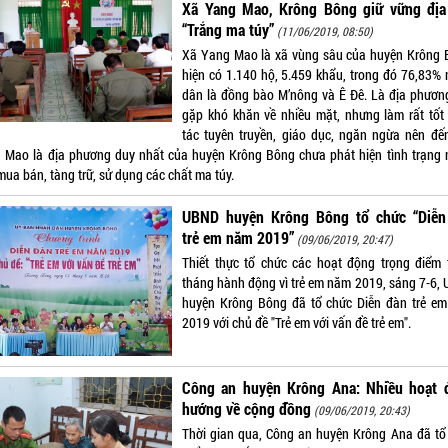
Xã Yang Mao, Krông Bông giữ vững địa
“Trắng ma túy”
(11/06/2019, 08:50)
Xã Yang Mao là xã vùng sâu của huyện Krông 
hiện có 1.140 hộ, 5.459 khẩu, trong đó 76,83% 
dân là đồng bào M’nông và Ê Đê. Là địa phươn
gặp khó khăn về nhiều mặt, nhưng làm rất tốt
tác tuyên truyền, giáo dục, ngăn ngừa nên đế
 Mao là địa phương duy nhất của huyện Krông Bông chưa phát hiện tình trạng 
mua bán, tàng trữ, sử dụng các chất ma túy.
UBND huyện Krông Bông tổ chức “Diễn
trẻ em năm 2019”
(09/06/2019, 20:47)
Thiết thực tổ chức các hoạt động trọng điểm 
tháng hành động vì trẻ em năm 2019, sáng 7-6,
huyện Krông Bông đã tổ chức Diễn đàn trẻ e
2019 với chủ đề "Trẻ em với vấn đề trẻ em".
Công an huyện Krông Ana: Nhiều hoạt 
hướng về cộng đồng
(09/06/2019, 20:43)
Thời gian qua, Công an huyện Krông Ana đã tổ