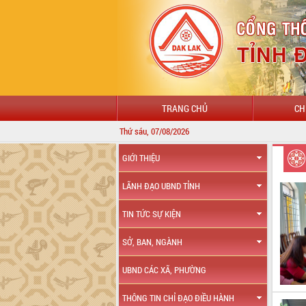
TRANG CHỦ
CH
Thứ sáu, 07/08/2026
GIỚI THIỆU
LÃNH ĐẠO UBND TỈNH
TIN TỨC SỰ KIỆN
SỞ, BAN, NGÀNH
UBND CÁC XÃ, PHƯỜNG
THÔNG TIN CHỈ ĐẠO ĐIỀU HÀNH