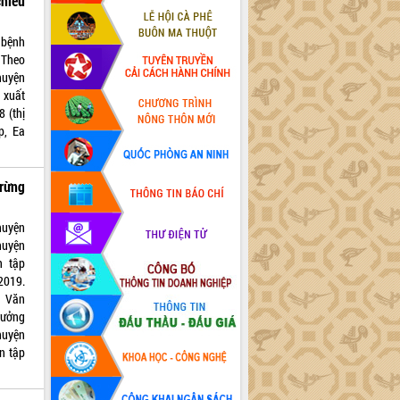
hiều
 bệnh
. Theo
huyện
 xuất
 (thị
p, Ea
rừng
huyện
huyện
n tập
2019.
ê Văn
rưởng
huyện
n tập