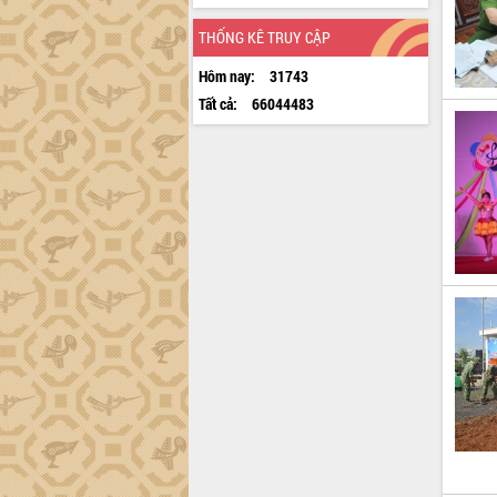
THỐNG KÊ TRUY CẬP
Hôm nay:
31743
Tất cả:
66044483