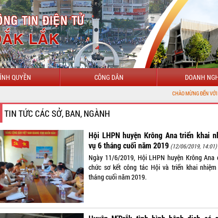
ÍNH QUYỀN
CÔNG DÂN
DOANH NGH
CHÀO MỪNG ĐẾN VỚI CỔNG THÔNG TIN 
TIN TỨC CÁC SỞ, BAN, NGÀNH
Hội LHPN huyện Krông Ana triển khai n
vụ 6 tháng cuối năm 2019
(12/06/2019, 14:01)
Ngày 11/6/2019, Hội LHPN huyện Krông Ana 
chức sơ kết công tác Hội và triển khai nhiệm
tháng cuối năm 2019.