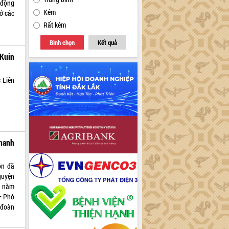
 động
Kém
ở các
Rất kém
Bình chọn
Kết quả
Kuin
 Liên
hanh
ôn đã
guyện
g năm
– Phó
 đoàn