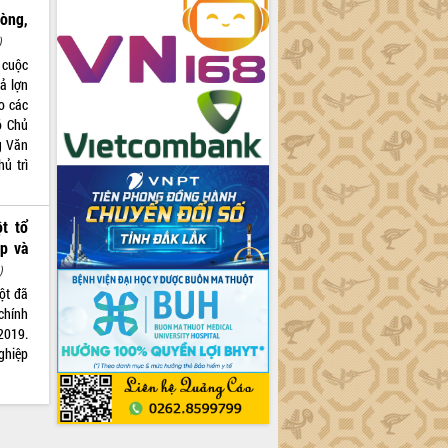
òng,
)
 cuộc
tả lợn
o các
ó Chủ
g Văn
ủ trì
t tổ
p và
)
ột đã
 chính
2019.
ghiệp