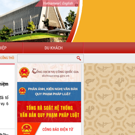
|
Vietnamese
English
IỆP
DU KHÁCH
ĐIỆN TỬ TỈNH ĐẮK LẮK
hiệm
đã tổ
 vụ 6