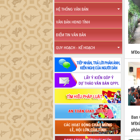
HỆ THỐNG VĂN BẢN
VĂN BẢN HĐND TỈNH
ĐIỂM TIN VĂN BẢN
QUY HOẠCH - KẾ HOẠCH
M'Đo
Ban 
M’Đr
phòn