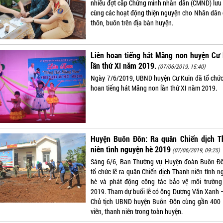
nhiều đợt cấp Chứng minh nhân dân (CMND) lưu
cùng các hoạt động thiện nguyện cho Nhân dân 
thôn, buôn trên địa bàn huyện.
Liên hoan tiếng hát Măng non huyện Cư 
lần thứ XI năm 2019.
(07/06/2019, 15:40)
Ngày 7/6/2019, UBND huyện Cư Kuin đã tổ chức
hoan tiếng hát Măng non lần thứ XI năm 2019.
Huyện Buôn Đôn: Ra quân Chiến dịch T
niên tình nguyện hè 2019
(07/06/2019, 09:25)
Sáng 6/6, Ban Thường vụ Huyện đoàn Buôn Đ
tổ chức lễ ra quân Chiến dịch Thanh niên tình n
hè và phát động công tác bảo vệ môi trườn
2019. Tham dự buổi lễ có ông Dương Văn Xanh 
Chủ tịch UBND huyện Buôn Đôn cùng gần 400
viên, thanh niên trong toàn huyện.