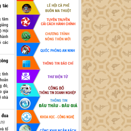
 tác
g tâm
giảng
ộ Hội
 hành
ó các
công
 tỉnh
khoản
g đó,
o gia
ề nhà
 đua
:25)
và tổ