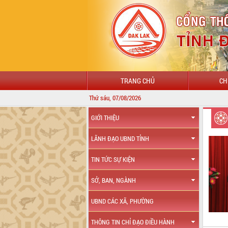
TRANG CHỦ
CH
Thứ sáu, 07/08/2026
GIỚI THIỆU
LÃNH ĐẠO UBND TỈNH
TIN TỨC SỰ KIỆN
SỞ, BAN, NGÀNH
UBND CÁC XÃ, PHƯỜNG
THÔNG TIN CHỈ ĐẠO ĐIỀU HÀNH