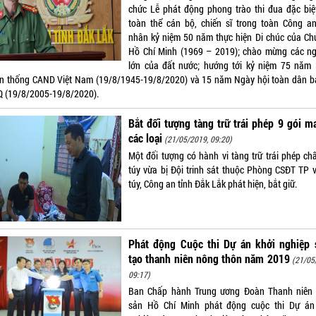
chức Lễ phát động phong trào thi đua đặc biệ
toàn thể cán bộ, chiến sĩ trong toàn Công an
nhân kỷ niệm 50 năm thực hiện Di chúc của Chủ
Hồ Chí Minh (1969 – 2019); chào mừng các ng
lớn của đất nước; hướng tới kỷ niệm 75 năm
ền thống CAND Việt Nam (19/8/1945-19/8/2020) và 15 năm Ngày hội toàn dân b
 (19/8/2005-19/8/2020).
Bắt đối tượng tàng trữ trái phép 9 gói m
các loại
(21/05/2019, 09:20)
Một đối tượng có hành vi tàng trữ trái phép ch
túy vừa bị Đội trinh sát thuộc Phòng CSĐT TP 
túy, Công an tỉnh Đắk Lắk phát hiện, bắt giữ.
Phát động Cuộc thi Dự án khởi nghiệp 
tạo thanh niên nông thôn năm 2019
(21/05
09:17)
Ban Chấp hành Trung ương Đoàn Thanh niên
sản Hồ Chí Minh phát động cuộc thi Dự án