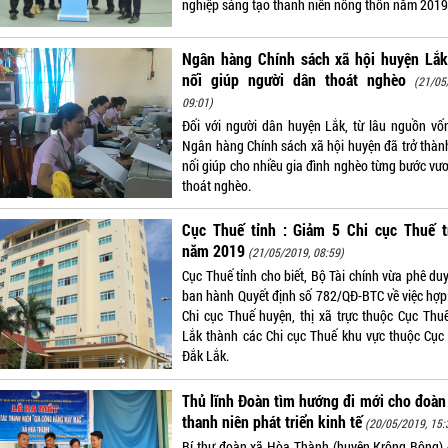
nghiệp sáng tạo thanh niên nông thôn năm 2019
Ngân hàng Chính sách xã hội huyện Lắk
nối giúp người dân thoát nghèo
(21/05
09:01)
Đối với người dân huyện Lắk, từ lâu nguồn vố
Ngân hàng Chính sách xã hội huyện đã trở thàn
nối giúp cho nhiều gia đình nghèo từng bước vươ
thoát nghèo.
Cục Thuế tỉnh : Giảm 5 Chi cục Thuế t
năm 2019
(21/05/2019, 08:59)
Cục Thuế tỉnh cho biết, Bộ Tài chính vừa phê du
ban hành Quyết định số 782/QĐ-BTC về việc hợp
Chi cục Thuế huyện, thị xã trực thuộc Cục Thu
Lắk thành các Chi cục Thuế khu vực thuộc Cục
Đắk Lắk.
Thủ lĩnh Đoàn tìm hướng đi mới cho đoàn
thanh niên phát triển kinh tế
(20/05/2019, 15:
Bí thư đoàn xã Hòa Thành (huyện Krông Bông) 