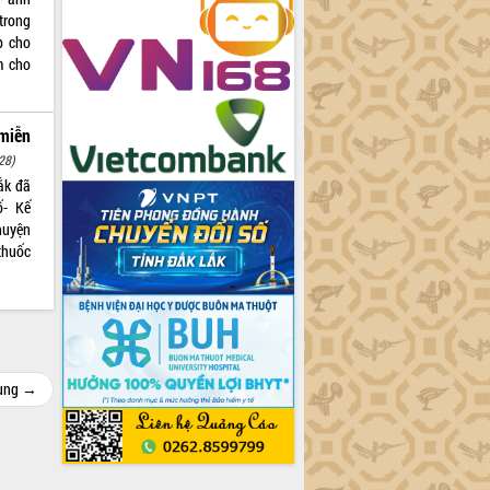
trong
p cho
m cho
miễn
28)
ắk đã
ố- Kế
huyện
thuốc
cùng →