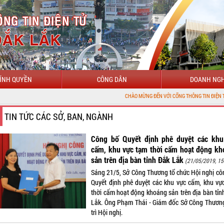
ÍNH QUYỀN
CÔNG DÂN
DOANH NGH
CHÀO MỪNG ĐẾN VỚI CỔNG THÔNG TIN ĐIỆN TỬ TỈNH ĐẮK 
TIN TỨC CÁC SỞ, BAN, NGÀNH
Công bố Quyết định phê duyệt các khu
cấm, khu vực tạm thời cấm hoạt động kh
sản trên địa bàn tỉnh Đắk Lắk
(21/05/2019, 15
Sáng 21/5, Sở Công Thương tổ chức Hội nghị cô
Quyết định phê duyệt các khu vực cấm, khu vự
thời cấm hoạt động khoáng sản trên địa bàn tỉn
Lắk. Ông Phạm Thái - Giám đốc Sở Công Thươn
trì Hội nghị.