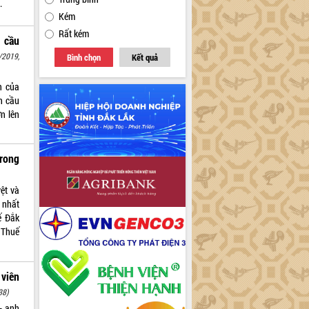
.
Kém
Rất kém
 cầu
/2019,
Bình chọn
Kết quả
n của
h cầu
n lên
rong
yệt và
 nhất
ế Đắk
 Thuế
 viên
38)
- anh