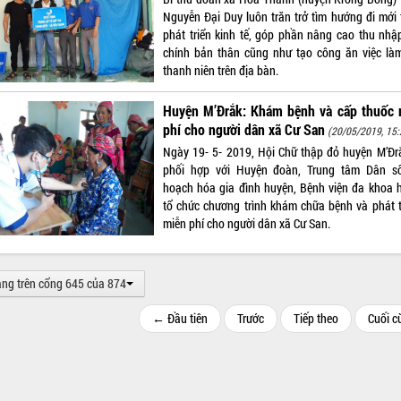
Nguyễn Đại Duy luôn trăn trở tìm hướng đi mới 
phát triển kinh tế, góp phần nâng cao thu nhậ
chính bản thân cũng như tạo công ăn việc là
thanh niên trên địa bàn.
Huyện M’Đrắk: Khám bệnh và cấp thuốc 
phí cho người dân xã Cư San
(20/05/2019, 15:
Ngày 19- 5- 2019, Hội Chữ thập đỏ huyện M’Đr
phối hợp với Huyện đoàn, Trung tâm Dân s
hoạch hóa gia đình huyện, Bệnh viện đa khoa 
tổ chức chương trình khám chữa bệnh và phát 
miễn phí cho người dân xã Cư San.
ang trên cổng 645 của 874
← Đầu tiên
Trước
Tiếp theo
Cuối 