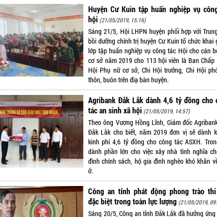
Huyện Cư Kuin tập huấn nghiệp vụ công
hội
(21/05/2019, 15:16)
Sáng 21/5, Hội LHPN huyện phối hợp với Trun
bồi dưỡng chính trị huyện Cư Kuin tổ chức khai 
lớp tập huấn nghiệp vụ công tác Hội cho cán b
cơ sở năm 2019 cho 113 hội viên là Ban Chấp
Hội Phụ nữ cơ sở, Chi Hội trưởng, Chi Hội ph
thôn, buôn trên điạ bàn huyện.
Agribank Đắk Lắk dành 4,6 tỷ đồng cho 
tác an sinh xã hội
(21/05/2019, 14:57)
Theo ông Vương Hồng Lĩnh, Giám đốc Agribank
Đắk Lắk cho biết, năm 2019 đơn vị sẽ dành 
kinh phí 4,6 tỷ đồng cho công tác ASXH. Tron
dành phần lớn cho việc xây nhà tình nghĩa ch
đình chính sách, hộ gia đình nghèo khó khăn v
ở.
Công an tỉnh phát động phong trào thi
đặc biệt trong toàn lực lượng
(21/05/2019, 09
Sáng 20/5, Công an tỉnh Đắk Lắk đã hưởng ứng 