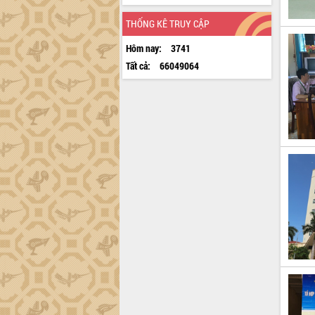
THỐNG KÊ TRUY CẬP
Hôm nay:
3741
Tất cả:
66049064