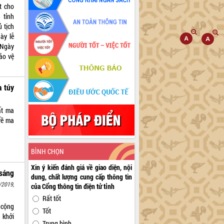
t cho
 tỉnh
 tịch
ày lễ
 Ngày
ảo vệ
a túy
ất ma
về ma
BÌNH CHỌN
Xin ý kiến đánh giá về giao diện, nội
sáng
dung, chất lượng cung cấp thông tin
/2019,
của Cổng thông tin điện tử tỉnh
Rất tốt
 cộng
Tốt
 khởi
Trung bình