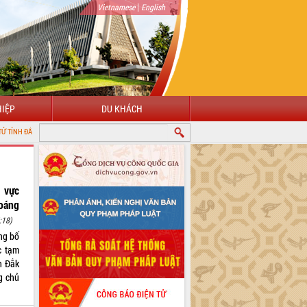
|
Vietnamese
English
IỆP
DU KHÁCH
LẮK
 vực
oáng
:18)
ng bố
c tạm
h Đắk
g chủ