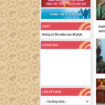
VIDEO
truy
ANTQ
Không có file video nào để phát.
ALBUM ẢNH
LIÊN KẾT WEB