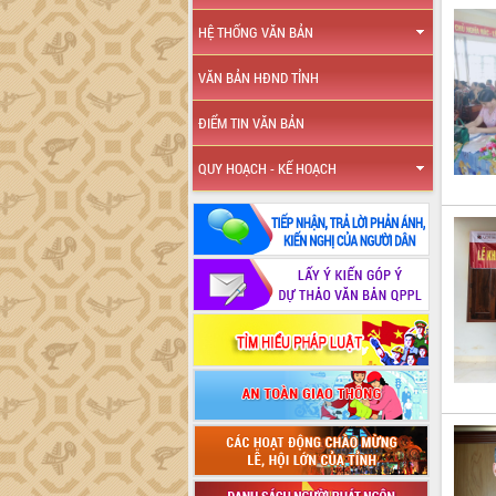
HỆ THỐNG VĂN BẢN
VĂN BẢN HĐND TỈNH
ĐIỂM TIN VĂN BẢN
QUY HOẠCH - KẾ HOẠCH